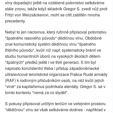
viny dopadající ještě na vzdálené potomstvo setkáváme
stále znovu, takže když skladník Gregor S. zvedl nůž proti
Fritzi von Weizsäckerovi, mohl se cítit zaštítěn mnoha
precedenty.
Nebyl to jen nacismus, který rutinně připisoval potomstvu
"špatného rasového původu" dědičnou vinu. Obdobně
znal komunistický systém dědičnou vinu "špatného
třídního původu", kvůli níž např. systematicky bránil ve
studiu humanitních oborů na vysokých školách dětem
"špatných" předků ještě i ve třetí generaci. S tím byl
naprosto konzistentní třeba i přístup západoněmecké
ultralevicové teroristické organizace Frakce Rudé armády
(RAF) k rodinným příslušníkům osob, na něž kvůli jejich
"vině" za kapitalismus podnikala atentáty. Gregor S. se v
tomto kontextu "nemá za co stydět".
S pokusy připisovat určitým terčům ve veřejném prostoru
"dědičnou" vinu se však setkáváme dodnes - například v