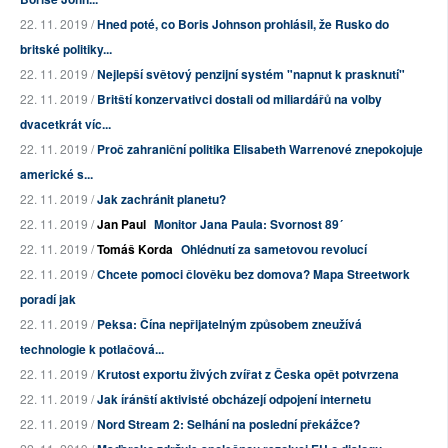
22. 11. 2019 /
Hned poté, co Boris Johnson prohlásil, že Rusko do
britské politiky...
22. 11. 2019 /
Nejlepší světový penzijní systém "napnut k prasknutí"
22. 11. 2019 /
Britští konzervativci dostali od miliardářů na volby
dvacetkrát víc...
22. 11. 2019 /
Proč zahraniční politika Elisabeth Warrenové znepokojuje
americké s...
22. 11. 2019 /
Jak zachránit planetu?
22. 11. 2019 /
Jan Paul
Monitor Jana Paula: Svornost 89´
22. 11. 2019 /
Tomáš Korda
Ohlédnutí za sametovou revolucí
22. 11. 2019 /
Chcete pomoci člověku bez domova? Mapa Streetwork
poradí jak
22. 11. 2019 /
Peksa: Čína nepřijatelným způsobem zneužívá
technologie k potlačová...
22. 11. 2019 /
Krutost exportu živých zvířat z Česka opět potvrzena
22. 11. 2019 /
Jak íránští aktivisté obcházejí odpojení internetu
22. 11. 2019 /
Nord Stream 2: Selhání na poslední překážce?