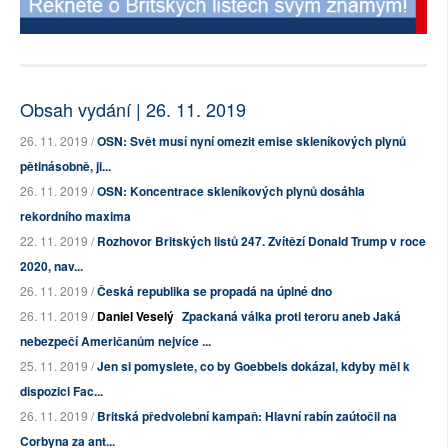
Obsah vydání | 26. 11. 2019
26. 11. 2019 /
OSN: Svět musí nyní omezit emise skleníkových plynů
pětinásobně, ji...
26. 11. 2019 /
OSN: Koncentrace skleníkových plynů dosáhla
rekordního maxima
22. 11. 2019 /
Rozhovor Britských listů 247. Zvítězí Donald Trump v roce
2020, nav...
26. 11. 2019 /
Česká republika se propadá na úplné dno
26. 11. 2019 /
Daniel Veselý
Zpackaná válka proti teroru aneb Jaká
nebezpečí Američanům nejvíce ...
25. 11. 2019 /
Jen si pomyslete, co by Goebbels dokázal, kdyby měl k
dispozici Fac...
26. 11. 2019 /
Britská předvolební kampaň: Hlavní rabín zaútočil na
Corbyna za ant...