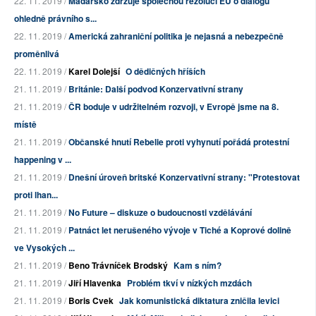
22. 11. 2019 /
Maďarsko zdržuje společnou rezoluci EU o dialogu
ohledně právního s...
22. 11. 2019 /
Americká zahraniční politika je nejasná a nebezpečně
proměnlivá
22. 11. 2019 /
Karel Dolejší
O dědičných hříších
21. 11. 2019 /
Británie: Další podvod Konzervativní strany
21. 11. 2019 /
ČR boduje v udržitelném rozvoji, v Evropě jsme na 8.
místě
21. 11. 2019 /
Občanské hnutí Rebelie proti vyhynutí pořádá protestní
happening v ...
21. 11. 2019 /
Dnešní úroveň britské Konzervativní strany: "Protestovat
proti lhan...
21. 11. 2019 /
No Future – diskuze o budoucnosti vzdělávání
21. 11. 2019 /
Patnáct let nerušeného vývoje v Tiché a Koprové dolině
ve Vysokých ...
21. 11. 2019 /
Beno Trávníček Brodský
Kam s ním?
21. 11. 2019 /
Jiří Hlavenka
Problém tkví v nízkých mzdách
21. 11. 2019 /
Boris Cvek
Jak komunistická diktatura zničila levici