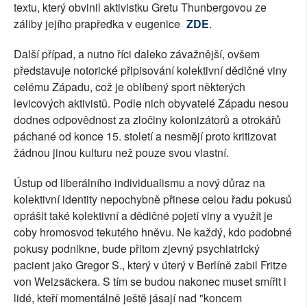
textu, který obvinil aktivistku Gretu Thunbergovou ze
záliby jejího prapředka v eugenice
ZDE
.
Další případ, a nutno říci daleko závažnější, ovšem
představuje notorické připisování kolektivní dědičné viny
celému Západu, což je oblíbený sport některých
levicových aktivistů. Podle nich obyvatelé Západu nesou
dodnes odpovědnost za zločiny kolonizátorů a otrokářů
páchané od konce 15. století a nesmějí proto kritizovat
žádnou jinou kulturu než pouze svou vlastní.
Ústup od liberálního individualismu a nový důraz na
kolektivní identity nepochybně přinese celou řadu pokusů
oprášit také kolektivní a dědičné pojetí viny a využít je
coby hromosvod tekutého hněvu. Ne každý, kdo podobné
pokusy podnikne, bude přitom zjevný psychiatrický
pacient jako Gregor S., který v úterý v Berlíně zabil Fritze
von Weizsäckera. S tím se budou nakonec muset smířit i
lidé, kteří momentálně ještě jásají nad "koncem