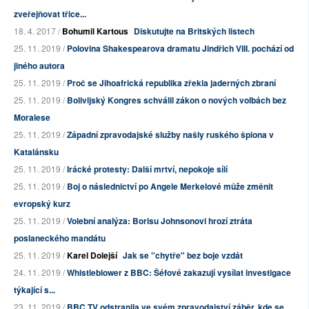
zveřejňovat třice...
18. 4. 2017 /
Bohumil Kartous
Diskutujte na Britských listech
25. 11. 2019 /
Polovina Shakespearova dramatu Jindřich VIII. pochází od
jiného autora
25. 11. 2019 /
Proč se Jihoafrická republika zřekla jaderných zbraní
25. 11. 2019 /
Bolivijský Kongres schválil zákon o nových volbách bez
Moralese
25. 11. 2019 /
Západní zpravodajské služby našly ruského špiona v
Katalánsku
25. 11. 2019 /
Irácké protesty: Další mrtví, nepokoje sílí
25. 11. 2019 /
Boj o následnictví po Angele Merkelové může změnit
evropský kurz
25. 11. 2019 /
Volební analýza: Borisu Johnsonovi hrozí ztráta
poslaneckého mandátu
25. 11. 2019 /
Karel Dolejší
Jak se "chytře" bez boje vzdát
24. 11. 2019 /
Whistleblower z BBC: Šéfové zakazují vysílat investigace
týkající s...
23. 11. 2019 /
BBC TV odstranila ve svém zpravodajství záběr, kde se