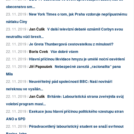
obecenstvo sm...
23. 11. 2019 /
New York Times o tom, jak Praha vzdoruje nepřípustnému
nátlaku Číny
23. 11. 2019 /
Jan Čulík
V další televizní debatě oznámil Corbyn svou
neutralitu vůči brexit...
22. 11. 2019 /
Je Greta Thunbergová cestovatelkou z minulosti?
22. 11. 2019 /
Boris Cvek
Vše dobré všem
22. 11. 2019 /
Hlavní příčinou likvidace hmyzu je umělé noční osvětlení
22. 11. 2019 /
Jiří Papoušek
Nebezpečně zarezlá „racionalita“ pana
Míla
22. 11. 2019 /
Neuvěřitelný pád společnosti BBC: Naši novináři
neřeknou ve vysílán...
22. 11. 2019 /
Jan Čulík
Británie: Labouristická strana zveřejnila svůj
volební program masi...
22. 11. 2019 /
Exekuce jsou hlavní příčinou politického vzestupu stran
ANO a SPD
22. 11. 2019 /
Pětadvacetiletý labouristický student se snaží svrhnout
Borise John...