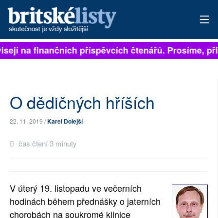
isejí na finančních příspěvcích čtenářů. Prosíme, přis
PŘIHLÁSIT
AKTUÁLNÍ VYDÁNÍ
ARCHIV
O dědičných hříších
ROZHOVORY
22. 11. 2019 /
Karel Dolejší
TÉMATA
čas čtení 3 minuty
NEJČTENĚJŠÍ ZA 7 DNÍ
AUTOŘI
V úterý 19. listopadu ve večerních
hodinách během přednášky o jaterních
PŘÍSPĚVKY NA PROVOZ
chorobách na soukromé klinice