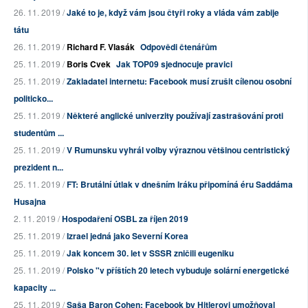
26. 11. 2019 /
Jaké to je, když vám jsou čtyři roky a vláda vám zabije
tátu
26. 11. 2019 /
Richard F. Vlasák
Odpovědi čtenářům
25. 11. 2019 /
Boris Cvek
Jak TOP09 sjednocuje pravici
25. 11. 2019 /
Zakladatel internetu: Facebook musí zrušit cílenou osobní
politicko...
25. 11. 2019 /
Některé anglické univerzity používají zastrašování proti
studentům ...
25. 11. 2019 /
V Rumunsku vyhrál volby výraznou většinou centristický
prezident n...
25. 11. 2019 /
FT: Brutální útlak v dnešním Iráku připomíná éru Saddáma
Husajna
2. 11. 2019 /
Hospodaření OSBL za říjen 2019
25. 11. 2019 /
Izrael jedná jako Severní Korea
25. 11. 2019 /
Jak koncem 30. let v SSSR zničili eugeniku
25. 11. 2019 /
Polsko "v příštích 20 letech vybuduje solární energetické
kapacity ...
25. 11. 2019 /
Saša Baron Cohen: Facebook by Hitlerovi umožňoval