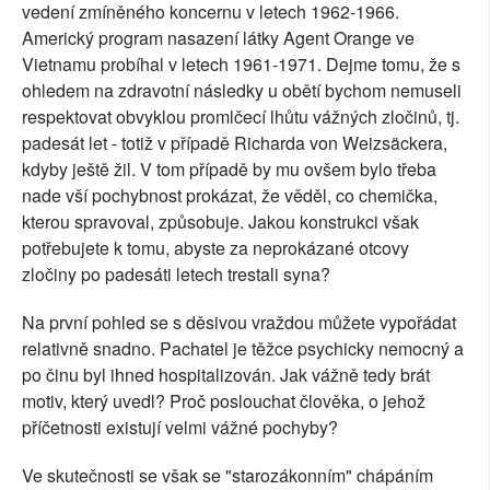
vedení zmíněného koncernu v letech 1962-1966.
Americký program nasazení látky Agent Orange ve
Vietnamu probíhal v letech 1961-1971. Dejme tomu, že s
ohledem na zdravotní následky u obětí bychom nemuseli
respektovat obvyklou promlčecí lhůtu vážných zločinů, tj.
padesát let - totiž v případě Richarda von Weizsäckera,
kdyby ještě žil. V tom případě by mu ovšem bylo třeba
nade vší pochybnost prokázat, že věděl, co chemička,
kterou spravoval, způsobuje. Jakou konstrukci však
potřebujete k tomu, abyste za neprokázané otcovy
zločiny po padesáti letech trestali syna?
Na první pohled se s děsivou vraždou můžete vypořádat
relativně snadno. Pachatel je těžce psychicky nemocný a
po činu byl ihned hospitalizován. Jak vážně tedy brát
motiv, který uvedl? Proč poslouchat člověka, o jehož
příčetnosti existují velmi vážné pochyby?
Ve skutečnosti se však se "starozákonním" chápáním