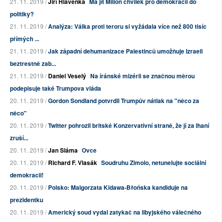
21. 11. 2019 /
Jiří Hlavenka
Má jít Milion chvilek pro demokracii do
politiky?
21. 11. 2019 /
Analýza: Válka proti teroru si vyžádala více než 800 tisíc
přímých ...
21. 11. 2019 /
Jak západní dehumanizace Palestinců umožňuje Izraeli
beztrestně zab...
21. 11. 2019 /
Daniel Veselý
Na íránské mizérii se značnou měrou
podepisuje také Trumpova vláda
20. 11. 2019 /
Gordon Sondland potvrdil Trumpův nátlak na "něco za
něco"
20. 11. 2019 /
Twitter pohrozil britské Konzervativní straně, že jí za lhaní
zruší...
20. 11. 2019 /
Jan Sláma
Ovce
20. 11. 2019 /
Richard F. Vlasák
Soudruhu Zimolo, netunelujte sociální
demokracii!
20. 11. 2019 /
Polsko: Malgorzata Kidawa-Błońska kandiduje na
prezidentku
20. 11. 2019 /
Americký soud vydal zatykač na libyjského válečného