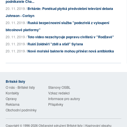
podnikatele Cha...
20. 11. 2019 /
Británie: Poněkud plytká předvolební televizní debata
Johnson - Corbyn
20. 11. 2019 /
Ruská bezpečnostní služba "podezřelá z vyloupení
bitcoinové platformy"
20. 11. 2019 /
Toto video nezachycuje popravu civilistů v "Rodžavě"
20. 11. 2019 /
Ruští žoldnéři "zbili a sťali" Syřana
20. 11. 2019 /
Nové mořské bakterie mohou přinést nová antibiotika
Britské listy
O nás - Britské listy
Stanovy OSBL
Kontakty
Vzkaz redakci
Opravy
Informace pro autory
Reklama
Příspěvky
Obchodní podmínky
Copyright © 1996-2026
Občanské sdružení Britské listy
| Kopírování obsahu