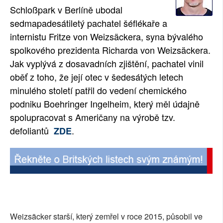
Schloßpark v Berlíně ubodal
SOCIÁLNÍ SÍTĚ
sedmapadesátiletý pachatel šéflékaře a
internistu Fritze von Weizsäckera, syna bývalého
RUBRIKY
spolkového prezidenta Richarda von Weizsäckera.
PLNÁ VERZE STRÁNEK
Jak vyplývá z dosavadních zjištění, pachatel vinil
oběť z toho, že její otec v šedesátých letech
minulého století patřil do vedení chemického
podniku Boehringer Ingelheim, který měl údajně
spolupracovat s Američany na výrobě tzv.
defoliantů
.
ZDE
Weizsäcker starší, který zemřel v roce 2015, působil ve