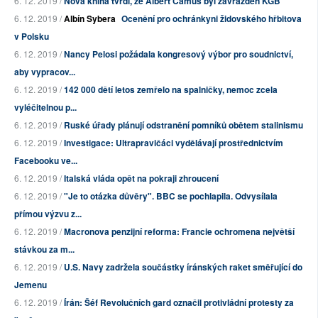
6. 12. 2019 /
Nová kniha tvrdí, že Albert Camus byl zavražděn KGB
6. 12. 2019 /
Albín Sybera
Ocenění pro ochránkyni židovského hřbitova
v Polsku
6. 12. 2019 /
Nancy Pelosi požádala kongresový výbor pro soudnictví,
aby vypracov...
6. 12. 2019 /
142 000 dětí letos zemřelo na spalničky, nemoc zcela
vyléčitelnou p...
6. 12. 2019 /
Ruské úřady plánují odstranění pomníků obětem stalinismu
6. 12. 2019 /
Investigace: Ultrapravičáci vydělávají prostřednictvím
Facebooku ve...
6. 12. 2019 /
Italská vláda opět na pokraji zhroucení
6. 12. 2019 /
"Je to otázka důvěry". BBC se pochlapila. Odvysílala
přímou výzvu z...
6. 12. 2019 /
Macronova penzijní reforma: Francie ochromena největší
stávkou za m...
6. 12. 2019 /
U.S. Navy zadržela součástky íránských raket směřující do
Jemenu
6. 12. 2019 /
Írán: Šéf Revolučních gard označil protivládní protesty za