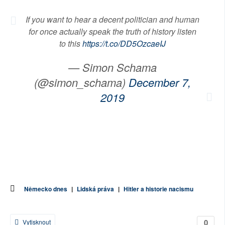
If you want to hear a decent politician and human
for once actually speak the truth of history listen
to this
https://t.co/DD5OzcaeIJ
— Simon Schama
(@simon_schama)
December 7,
2019
Německo dnes
|
Lidská práva
|
Hitler a historie nacismu
0
Vytisknout