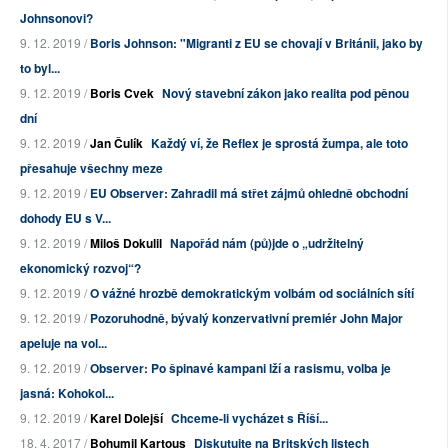
Johnsonovi?
9. 12. 2019 /
Boris Johnson: "Migranti z EU se chovají v Británii, jako by
to byl...
9. 12. 2019 /
Boris Cvek
Nový stavební zákon jako realita pod pěnou
dní
9. 12. 2019 /
Jan Čulík
Každý ví, že Reflex je sprostá žumpa, ale toto
přesahuje všechny meze
9. 12. 2019 /
EU Observer: Zahradil má střet zájmů ohledně obchodní
dohody EU s V...
9. 12. 2019 /
Miloš Dokulil
Napořád nám (pů)jde o „udržitelný
ekonomický rozvoj“?
9. 12. 2019 /
O vážné hrozbě demokratickým volbám od sociálních sítí
9. 12. 2019 /
Pozoruhodně, bývalý konzervativní premiér John Major
apeluje na vol...
9. 12. 2019 /
Observer: Po špinavé kampani lží a rasismu, volba je
jasná: Kohokol...
9. 12. 2019 /
Karel Dolejší
Chceme-li vycházet s Říší...
18. 4. 2017 /
Bohumil Kartous
Diskutujte na Britských listech