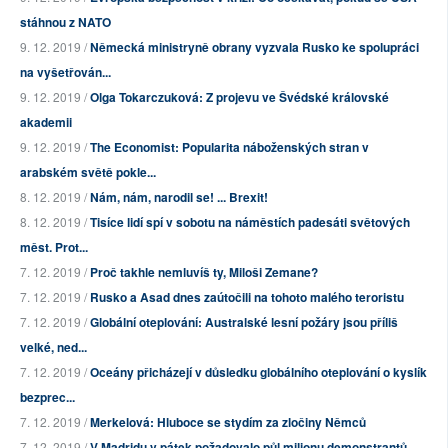
stáhnou z NATO
9. 12. 2019 /
Německá ministryně obrany vyzvala Rusko ke spolupráci
na vyšetřován...
9. 12. 2019 /
Olga Tokarczuková: Z projevu ve Švédské královské
akademii
9. 12. 2019 /
The Economist: Popularita náboženských stran v
arabském světě pokle...
8. 12. 2019 /
Nám, nám, narodil se! ... Brexit!
8. 12. 2019 /
Tisíce lidí spí v sobotu na náměstích padesáti světových
měst. Prot...
7. 12. 2019 /
Proč takhle nemluvíš ty, Miloši Zemane?
7. 12. 2019 /
Rusko a Asad dnes zaútočili na tohoto malého teroristu
7. 12. 2019 /
Globální oteplování: Australské lesní požáry jsou příliš
velké, ned...
7. 12. 2019 /
Oceány přicházejí v důsledku globálního oteplování o kyslík
bezprec...
7. 12. 2019 /
Merkelová: Hluboce se stydím za zločiny Němců
7. 12. 2019 /
V Madridu v pátek požadovalo půl milionu demonstrantů