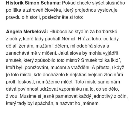
Historik Simon Schama:
Pokud chcete slyšet slušného
SOCIÁLNÍ SÍTĚ
politika a zároveň člověka, který projednou vyslovuje
pravdu o historii, poslechněte si toto:
RUBRIKY
Angela Merkelová:
Hluboce se stydím za barbarské
PLNÁ VERZE STRÁNEK
zločiny, které tady páchali Němci. Hrůza toho, co tady
dělali ženám, mužům i dětem, mi odebírá slova a
zanechává mě v mlčení. Jaká slova by mohla vyjádřit
smutek, který způsobilo toto místo? Smutek tolika lkidí,
kteří byli ponižováni, mučeni a vražděni. A přesto, i když
je toto místo, kde docházelo k nejstrašlivějším zločinům
proti lidskosti, nemůžeme mlčet. Toto místo samo nám
dává povinnost udržovat vzpomínku na to, co se dělo,
živou. Musíme si jasně pamatovat každý jednotlivý zločin,
který tady byl spáchán, a nazvat ho jménem.