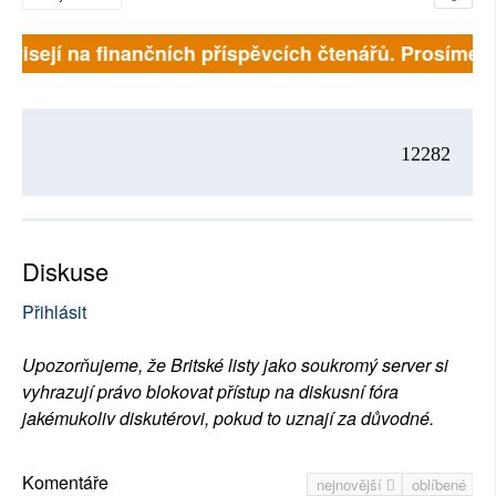
závisejí na finančních příspěvcích čtenářů. Prosíme, p
12282
Diskuse
Přihlásit
Upozorňujeme, že Britské listy jako soukromý server si
vyhrazují právo blokovat přístup na diskusní fóra
jakémukoliv diskutérovi, pokud to uznají za důvodné.
Komentáře
nejnovější
oblíbené