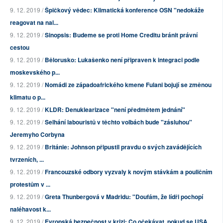
9. 12. 2019 /
Špičkový vědec: Klimatická konference OSN "nedokáže
reagovat na nal...
9. 12. 2019 /
Sinopsis: Budeme se proti Home Creditu bránit právní
cestou
9. 12. 2019 /
Bělorusko: Lukašenko není připraven k integraci podle
moskevského p...
9. 12. 2019 /
Nomádi ze západoafrického kmene Fulani bojují se změnou
klimatu o p...
9. 12. 2019 /
KLDR: Denuklearizace "není předmětem jednání"
9. 12. 2019 /
Selhání labouristů v těchto volbách bude "zásluhou"
Jeremyho Corbyna
9. 12. 2019 /
Británie: Johnson připustil pravdu o svých zavádějících
tvrzeních, ...
9. 12. 2019 /
Francouzské odbory vyzvaly k novým stávkám a pouličním
protestům v ...
9. 12. 2019 /
Greta Thunbergová v Madridu: "Doufám, že lídři pochopí
naléhavost k...
9. 12. 2019 /
Evropská bezpečnost v krizi: Co očekávat, pokud se USA