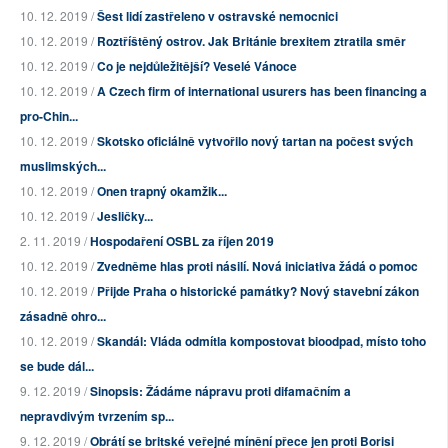
10. 12. 2019 /
Šest lidí zastřeleno v ostravské nemocnici
10. 12. 2019 /
Roztříštěný ostrov. Jak Británie brexitem ztratila směr
10. 12. 2019 /
Co je nejdůležitější? Veselé Vánoce
10. 12. 2019 /
A Czech firm of international usurers has been financing a
pro-Chin...
10. 12. 2019 /
Skotsko oficiálně vytvořilo nový tartan na počest svých
muslimských...
10. 12. 2019 /
Onen trapný okamžik...
10. 12. 2019 /
Jesličky...
2. 11. 2019 /
Hospodaření OSBL za říjen 2019
10. 12. 2019 /
Zvedněme hlas proti násilí. Nová iniciativa žádá o pomoc
10. 12. 2019 /
Přijde Praha o historické památky? Nový stavební zákon
zásadně ohro...
10. 12. 2019 /
Skandál: Vláda odmítla kompostovat bioodpad, místo toho
se bude dál...
9. 12. 2019 /
Sinopsis: Žádáme nápravu proti difamačním a
nepravdivým tvrzením sp...
9. 12. 2019 /
Obrátí se britské veřejné mínění přece jen proti Borisi