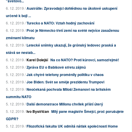
"světovo...
6. 12. 2019 /
Austrálie: Zpravodajci dohlédnou na úkolové uskupení
určené k boji ...
6. 12. 2019 /
Turecko a NATO: Vztah hodný zachování
6. 12. 2019 /
Proč je Německo třetí zemí na světě nejvíce zasaženou
změnami klimatu
6. 12. 2019 /
Letecké snímky ukazují, že grónský ledovec praská a
stává se nestab...
6. 12. 2019 /
Karel Dolejší
Na co NATO? Proti kůrovci, samozřejmě!
5. 12. 2019 /
Zpráva EU o Babišově střetu zájmů
5. 12. 2019 /
Jak chytré telefony proměnily politiku v chaos
5. 12. 2019 /
Joe Biden: Svět se směje prezidentu Trumpovi
5. 12. 2019 /
Neočekaná pochvala Miloši Zemanovi na britském
summitu NATO
5. 12. 2019 /
Další demonstrace Milionu chvilek příští úterý
5. 12. 2019 /
Ivo Bystřičan
Milý pane magistře Šmejci, proč porušujete
GDPR?
5. 12. 2019 /
Filozofická fakulta UK odmítá nátlak společnosti Home