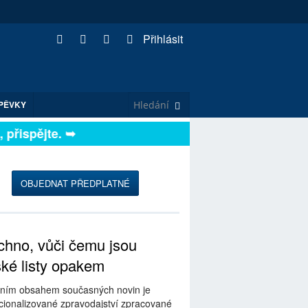
Přihlásit
PĚVKY
řispějte. ➥
OBJEDNAT PŘEDPLATNÉ
hno, vůči čemu jsou
ské listy opakem
ním obsahem současných novin je
ionalizované zpravodajství zpracované