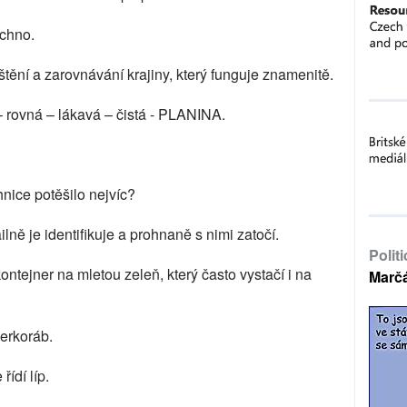
echno.
štění a zarovnávání krajiny, který funguje znamenitě.
 rovná – lákavá – čistá - PLANINA.
nice potěšilo nejvíc?
lně je identifikuje a prohnaně s nimi zatočí.
Polit
ntejner na mletou zeleň, který často vystačí i na
Marč
erkoráb.
ídí líp.