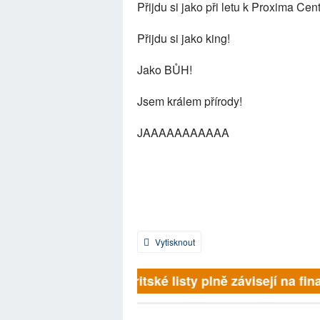
Přijdu si jako při letu k Proxima Cent
Přijdu si jako king!
Jako BŮH!
Jsem králem přírody!
JAAAAAAAAAAA
Vytisknout
Britské listy plně závisejí na fina