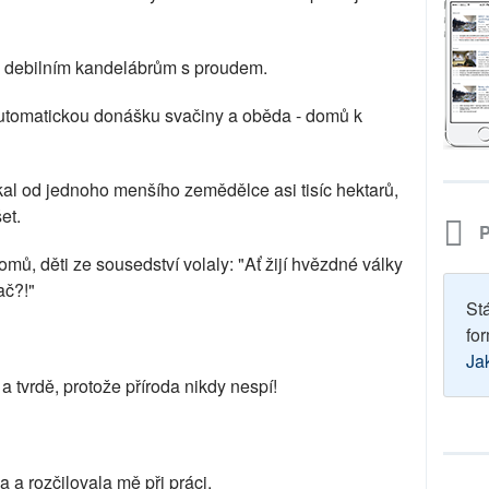
m debilním kandelábrům s proudem.
utomatickou donášku svačiny a oběda - domů k
kal od jednoho menšího zemědělce asi tisíc hektarů,
et.
P
omů, děti ze sousedství volaly: "Ať žijí hvězdné války
ač?!"
St
for
Ja
 a tvrdě, protože příroda nikdy nespí!
a a rozčilovala mě při práci.