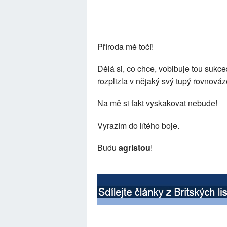
Příroda mě točí!
Dělá si, co chce, voblbuje tou sukces
rozplizla v nějaký svý tupý rovnováz
Na mě si fakt vyskakovat nebude!
Vyrazím do lítého boje.
Budu
agristou
!