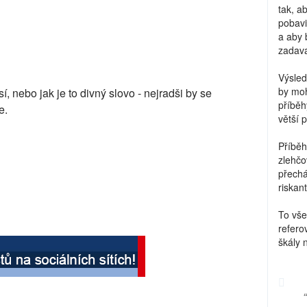
tak, a
pobavi
a aby 
zadava
Výsled
by moh
í, nebo jak je to divný slovo - nejradši by se
příběh
e.
větší 
Příběh
zlehčo
přechá
riskant
To vše
refero
škály 