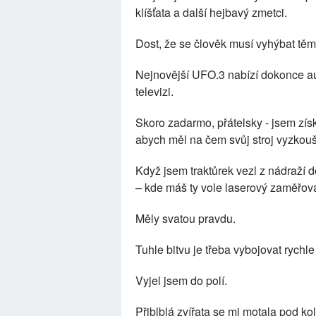
klíšťata a další hejbavý zmetci.
Dost, že se člověk musí vyhýbat tě
Nejnovější UFO.3 nabízí dokonce a
televizi.
Skoro zadarmo, přátelsky - jsem zís
abych měl na čem svůj stroj vyzkouš
Když jsem traktůrek vezl z nádraží d
– kde máš ty vole laserový zaměřov
Měly svatou pravdu.
Tuhle bitvu je třeba vybojovat rychle
Vyjel jsem do polí.
Přiblblá zvířata se mi motala pod kol