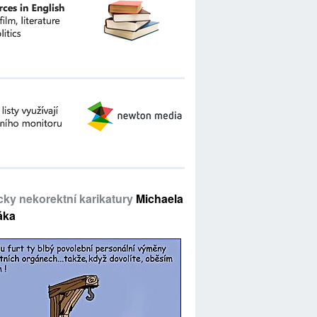
icky nekorektní karikatury
Michaela
áka