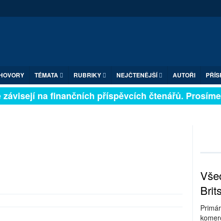
HOVORY
TÉMATA
RUBRIKY
NEJČTENĚJŠÍ
AUTOŘI
PŘÍS
ávisejí na finančních příspěvcích čtenářů. Prosíme, p
Všec
Brit
Primár
komerc