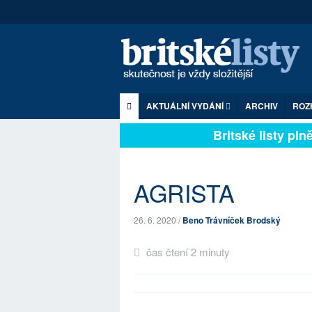
AKTUÁLNÍ VYDÁNÍ
ARCHIV
ROZ
Britské listy plně z
AGRISTA
26. 6. 2020 /
Beno Trávníček Brodský
čas čtení 2 minuty