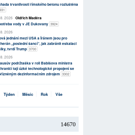
hada trvanlivosti římského betonu rozluštěna
931
 8. 2026
Oldřich Maděra
potřeba vody v JE Dukovany
3924
 8. 2026
vá jednání mezi USA a Íránem jsou pro
herán „poslední šancí“, jak zabránit eskalaci
lky, tvrdí Trump
3700
 8. 2026
ausův podržtaška v roli Babišova ministra
hraničí tají úzké technologické propojení se
přízněným dezinformačním zdrojem
3302
Týden
Měsíc
Rok
Vše
14670