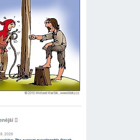
enější
 8. 2026