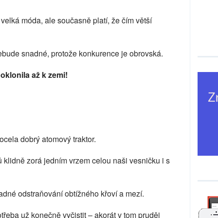
 velká móda, ale současně platí, že čím větší
ebude snadné, protože konkurence je obrovská.
poklonila až k zemi!
ocela dobrý atomový traktor.
klidně zorá jedním vrzem celou naši vesničku i s
nadné odstraňování obtížného křoví a mezí.
třeba už konečně vyčistit – akorát v tom pruděj