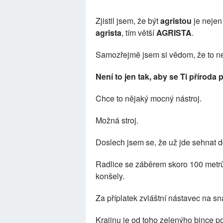
Zjistil jsem, že být
agristou
je nejen
agrista
, tím větší
AGRISTA
.
Samozřejmě jsem si vědom, že to n
Není to jen tak, aby se Ti příroda 
Chce to nějaký mocný nástroj.
Možná stroj.
Doslech jsem se, že už jde sehnat d
Radlice se záběrem skoro 100 metrů 
konšely.
Za příplatek zvláštní nástavec na s
Krajinu je od toho zelenýho bince po