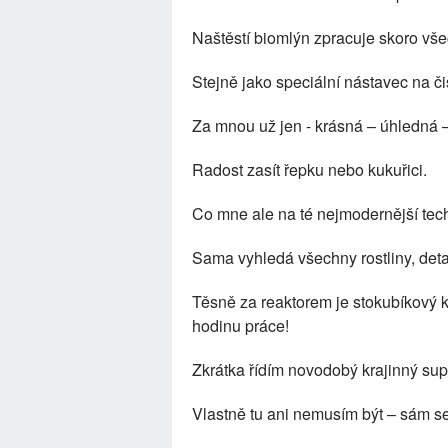
Naštěstí biomlýn zpracuje skoro vš
Stejně jako speciální nástavec na či
Za mnou už jen - krásná – úhledná –
Radost zasít řepku nebo kukuřici.
Co mne ale na té nejmodernější tech
Sama vyhledá všechny rostliny, detai
Těsně za reaktorem je stokubíkový ko
hodinu práce!
Zkrátka řídím novodobý krajinný sup
Vlastně tu ani nemusím být – sám se ř