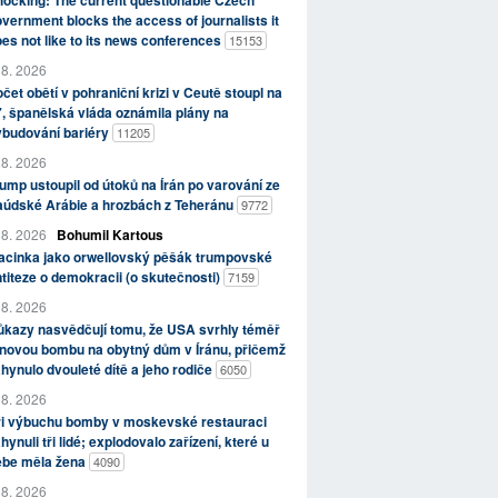
ocking: The current questionable Czech
vernment blocks the access of journalists it
es not like to its news conferences
15153
 8. 2026
čet obětí v pohraniční krizi v Ceutě stoupl na
, španělská vláda oznámila plány na
ybudování bariéry
11205
 8. 2026
ump ustoupil od útoků na Írán po varování ze
aúdské Arábie a hrozbách z Teheránu
9772
 8. 2026
Bohumil Kartous
acinka jako orwellovský pěšák trumpovské
titeze o demokracii (o skutečnosti)
7159
 8. 2026
kazy nasvědčují tomu, že USA svrhly téměř
novou bombu na obytný dům v Íránu, přičemž
hynulo dvouleté dítě a jeho rodiče
6050
 8. 2026
ři výbuchu bomby v moskevské restauraci
hynuli tři lidé; explodovalo zařízení, které u
ebe měla žena
4090
 8. 2026