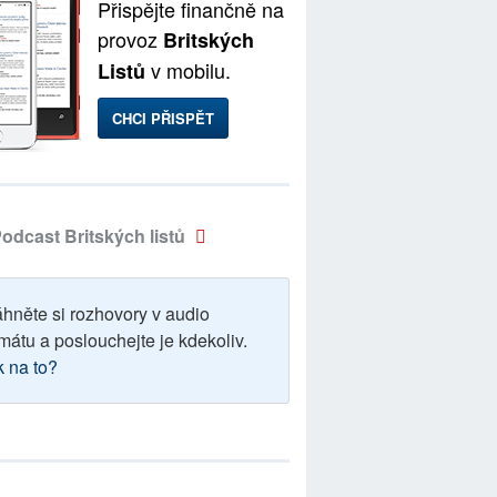
Přispějte finančně na
provoz
Britských
v mobilu.
Listů
CHCI PŘISPĚT
odcast Britských listů
áhněte si rozhovory v audio
mátu a poslouchejte je kdekoliv.
k na to?