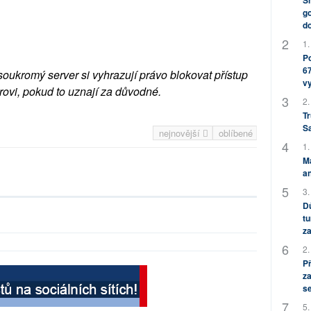
Sh
go
do
1.
Po
67
soukromý server si vyhrazují právo blokovat přístup
v
rovi, pokud to uznají za důvodné.
2.
Tr
S
nejnovější
oblíbené
1.
M
an
3.
Dů
tu
za
2.
P
za
s
5.