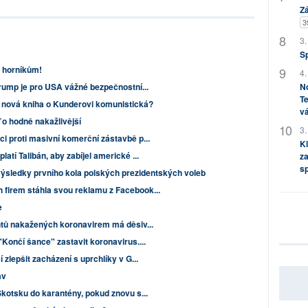
Zá
3
3.
S
 horníkům!
4.
Trump je pro USA vážné bezpečnostní...
No
Te
e nová kniha o Kunderovi komunistická?
vá
 o hodně nakažlivější
3.
i proti masivní komerční zástavbě p...
Kl
atí Talibán, aby zabíjel americké ...
za
s
ýsledky prvního kola polských prezidentských voleb
firem stáhla svou reklamu z Facebook...
e
entů nakažených koronavirem má děsiv...
"Končí šance" zastavit koronavirus....
 zlepšit zacházení s uprchlíky v G...
av
Skotsku do karantény, pokud znovu s...