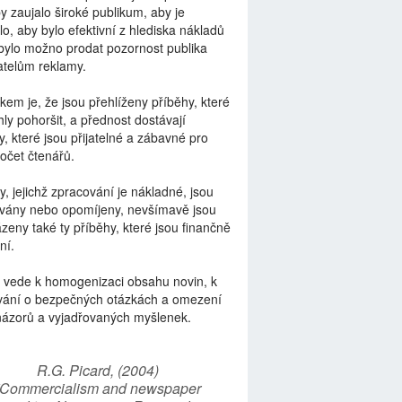
by zaujalo široké publikum, aby je
lo, aby bylo efektivní z hlediska nákladů
bylo možno prodat pozornost publika
telům reklamy.
kem je, že jsou přehlíženy příběhy, které
ly pohoršit, a přednost dostávají
y, které jsou přijatelné a zábavné pro
počet čtenářů.
y, jejichž zpracování je nákladné, jsou
vány nebo opomíjeny, nevšímavě jsou
zeny také ty příběhy, které jsou finančně
ní.
 vede k homogenizaci obsahu novin, k
vání o bezpečných otázkách a omezení
názorů a vyjadřovaných myšlenek.
R.G. Picard, (2004)
“Commercialism and newspaper