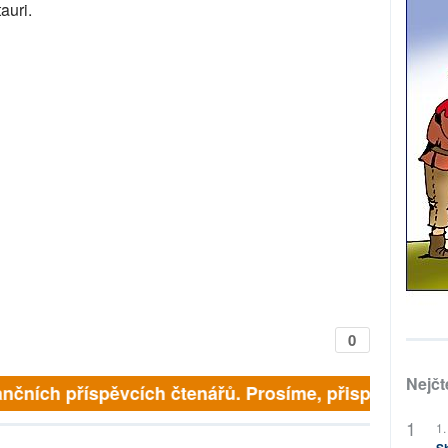
auri.
0
Nejčt
nčních příspěvcích čtenářů. Prosíme, přispějte. ➥
1.