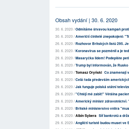
Obsah vydání | 30. 6. 2020
30. 6. 2020 /
Odmítáme štvavou kampaň proti
30. 6. 2020 /
Američtí činitelé znepokojeni: "
26. 6. 2020 /
Rozhovor Britských listů 295. J
30. 6. 2020 /
Koronavirus se pozměnil a je teď
29. 6. 2020 /
Masaryčka lidem! Podepište petic
30. 6. 2020 /
Trump byl informován, že Rusko pl
29. 6. 2020 /
Tomasz Oryński
Co znamenají v
30. 6. 2020 /
Celá řada především amerických 
29. 6. 2020 /
Jak funguje polská státní televiz
29. 6. 2020 /
"Chtějí mě zabít!" Většina paci
29. 6. 2020 /
Americký ministr zdravotnictví: 
29. 6. 2020 /
Britské ministerstvo vnitra "musí
29. 6. 2020 /
Albín Sybera
Síť bankrotů a drž
29. 6. 2020 /
Angličtí turisté budou muset ve 