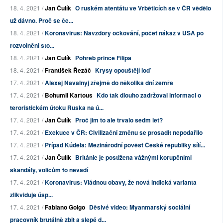
18. 4. 2021 /
Jan Čulík
O ruském atentátu ve Vrběticích se v ČR vědělo
už dávno. Proč se če...
18. 4. 2021 /
Koronavirus: Navzdory očkování, počet nákaz v USA po
rozvolnění sto...
18. 4. 2021 /
Jan Čulík
Pohřeb prince Filipa
18. 4. 2021 /
František Řezáč
Krysy opouštějí loď
17. 4. 2021 /
Alexej Navalnyj zřejmě do několika dní zemře
17. 4. 2021 /
Bohumil Kartous
Kdo tak dlouho zadržoval informaci o
teroristickém útoku Ruska na ú...
17. 4. 2021 /
Jan Čulík
Proč jim to ale trvalo sedm let?
17. 4. 2021 /
Exekuce v ČR: Civilizační změnu se prosadit nepodařilo
17. 4. 2021 /
Případ Kúdela: Mezinárodní pověst České republiky sílí...
17. 4. 2021 /
Jan Čulík
Británie je postižena vážnými korupčními
skandály, voličům to nevadí
17. 4. 2021 /
Koronavirus: Vládnou obavy, že nová indická varianta
zlikviduje úsp...
17. 4. 2021 /
Fabiano Golgo
Děsivé video: Myanmarský sociální
pracovník brutálně zbit a slepé d...