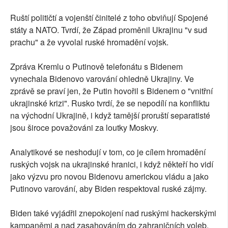
Ruští političtí a vojenští činitelé z toho obviňují Spojené
státy a NATO. Tvrdí, že Západ proměnil Ukrajinu "v sud
prachu" a že vyvolal ruské hromadění vojsk.
Zpráva Kremlu o Putinově telefonátu s Bidenem
vynechala Bidenovo varování ohledně Ukrajiny. Ve
zprávě se praví jen, že Putin hovořil s Bidenem o "vnitřní
ukrajinské krizi". Rusko tvrdí, že se nepodílí na konfliktu
na východní Ukrajině, i když tamější proruští separatisté
jsou široce považováni za loutky Moskvy.
Analytikové se neshodují v tom, co je cílem hromadění
ruských vojsk na ukrajinské hranici, i když někteří ho vidí
jako výzvu pro novou Bidenovu americkou vládu a jako
Putinovo varování, aby Biden respektoval ruské zájmy.
Biden také vyjádřil znepokojení nad ruskými hackerskými
kampaněmi a nad zasahováním do zahraničních voleb.