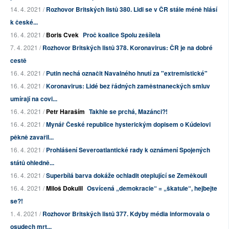
14. 4. 2021 /
Rozhovor Britských listů 380. Lidi se v ČR stále méně hlásí
k české...
16. 4. 2021 /
Boris Cvek
Proč koalice Spolu zešílela
7. 4. 2021 /
Rozhovor Britských listů 378. Koronavirus: ČR je na dobré
cestě
16. 4. 2021 /
Putin nechá označit Navalného hnutí za "extremistické"
16. 4. 2021 /
Koronavirus: Lidé bez řádných zaměstnaneckých smluv
umírají na covi...
16. 4. 2021 /
Petr Haraším
Takhle se prchá, Mazánci?!
16. 4. 2021 /
Mynář České republice hysterickým dopisem o Kúdelovi
pěkně zavařil...
16. 4. 2021 /
Prohlášení Severoatlantické rady k oznámení Spojených
států ohledně...
16. 4. 2021 /
Superbílá barva dokáže ochladit oteplující se Zeměkouli
16. 4. 2021 /
Miloš Dokulil
Osvícená „demokracie“ = „škatule“, hejbejte
se?!
1. 4. 2021 /
Rozhovor Britských listů 377. Kdyby média informovala o
osudech mrt...