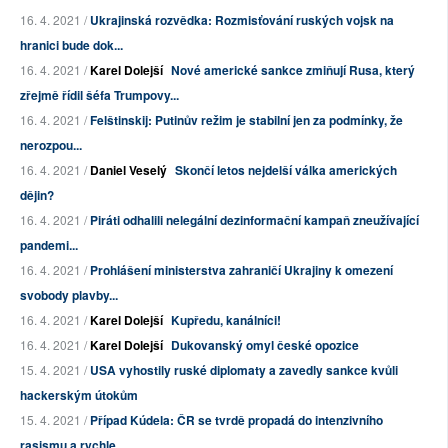
16. 4. 2021 /
Ukrajinská rozvědka: Rozmisťování ruských vojsk na
hranici bude dok...
16. 4. 2021 /
Karel Dolejší
Nové americké sankce zmiňují Rusa, který
zřejmě řídil šéfa Trumpovy...
16. 4. 2021 /
Felštinskij: Putinův režim je stabilní jen za podmínky, že
nerozpou...
16. 4. 2021 /
Daniel Veselý
Skončí letos nejdelší válka amerických
dějin?
16. 4. 2021 /
Piráti odhalili nelegální dezinformační kampaň zneužívající
pandemi...
16. 4. 2021 /
Prohlášení ministerstva zahraničí Ukrajiny k omezení
svobody plavby...
16. 4. 2021 /
Karel Dolejší
Kupředu, kanálníci!
16. 4. 2021 /
Karel Dolejší
Dukovanský omyl české opozice
15. 4. 2021 /
USA vyhostily ruské diplomaty a zavedly sankce kvůli
hackerským útokům
15. 4. 2021 /
Případ Kúdela: ČR se tvrdě propadá do intenzivního
rasismu a rychle...