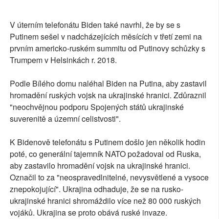
V úterním telefonátu Biden také navrhl, že by se s
Putinem sešel v nadcházejících měsících v třetí zemi na
prvním americko-ruském summitu od Putinovy schůzky s
Trumpem v Helsinkách r. 2018.
Podle Bílého domu naléhal Biden na Putina, aby zastavil
hromadění ruských vojsk na ukrajinské hranici. Zdůraznil
"neochvějnou podporu Spojených států ukrajinské
suverenitě a územní celistvosti".
K Bidenově telefonátu s Putinem došlo jen několik hodin
poté, co generální tajemník NATO požadoval od Ruska,
aby zastavilo hromadění vojsk na ukrajinské hranici.
Označil to za "neospravedlnitelné, nevysvětlené a vysoce
znepokojující". Ukrajina odhaduje, že se na rusko-
ukrajinské hranici shromáždilo více než 80 000 ruských
vojáků. Ukrajina se proto obává ruské invaze.