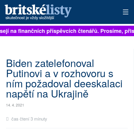
sejí na finančních příspěvcích čtenářů. Prosíme, přisp
PŘIHLÁSIT
AKTUÁLNÍ VYDÁNÍ
ARCHIV
Biden zatelefonoval
Putinovi a v rozhovoru s
ROZHOVORY
ním požadoval deeskalaci
TÉMATA
napětí na Ukrajině
NEJČTENĚJŠÍ ZA 7 DNÍ
14. 4. 2021
AUTOŘI
čas čtení 3 minuty
PŘÍSPĚVKY NA PROVOZ