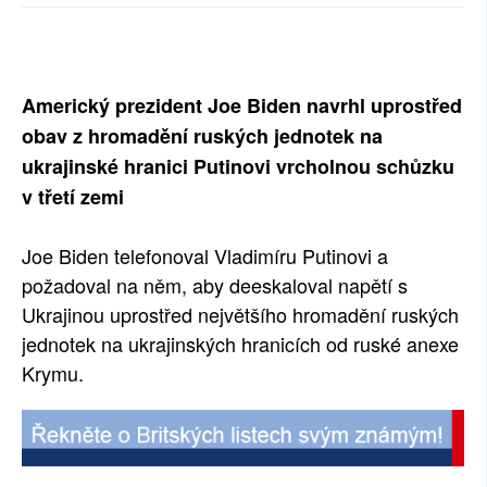
SOCIÁLNÍ SÍTĚ
RUBRIKY
Americký prezident Joe Biden navrhl uprostřed
PLNÁ VERZE STRÁNEK
obav z hromadění ruských jednotek na
ukrajinské hranici Putinovi vrcholnou schůzku
v třetí zemi
Joe Biden telefonoval Vladimíru Putinovi a
požadoval na něm, aby deeskaloval napětí s
Ukrajinou uprostřed největšího hromadění ruských
jednotek na ukrajinských hranicích od ruské anexe
Krymu.