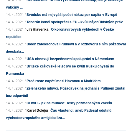
vakcíny ...
14. 4. 2021 /
Švédsko má nejvyšší počet nákaz per capita v Evropě
14. 4. 2021 /
Teherán končí spolupráci s EU - kvůli hájení lidských práv
14. 4. 2021 /
Jiří Hlavenka
O koronavirových výhledech v České
republice
14. 4. 2021 /
Biden zatelefonoval Putinovi a v rozhovoru s ním požadoval
deeskala...
14. 4. 2021 /
USA obnovují bezpečnostní spolupráci s Německem
14. 4. 2021 /
Britské královské letectvo se kvůli Rusku chystá do
Rumunska
14. 4. 2021 /
Proč roste napětí mezi Havanou a Madridem
14. 4. 2021 /
Zelenského mluvčí: Požadavek na jednání s Putinem zůstal
bez odpovědi
14. 4. 2021 /
COVID - jak na mutace: Testy pozměněných vakcín
14. 4. 2021 /
Karel Dolejší
Čau vlastenci, aneb Padesát odstínů
východoevropského antiglobaliza...