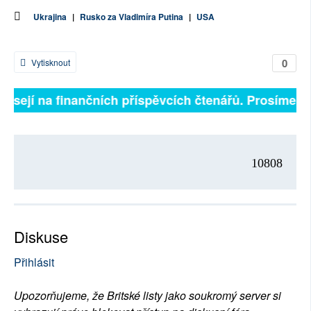
Ukrajina
|
Rusko za Vladimíra Putina
|
USA
0
Vytisknout
ávisejí na finančních příspěvcích čtenářů. Prosíme, př
10808
Diskuse
Přihlásit
Upozorňujeme, že Britské listy jako soukromý server si