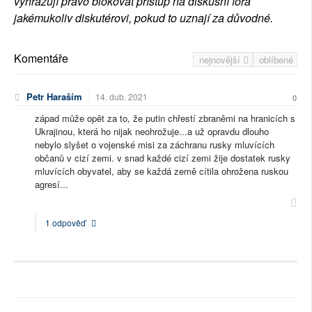
vyhrazují právo blokovat přístup na diskusní fóra
jakémukoliv diskutérovi, pokud to uznají za důvodné.
Komentáře
nejnovější
oblíbené
Petr Haraším
14. dub. 2021
0
západ může opět za to, že putin chřestí zbraněmi na hranicích s
Ukrajinou, která ho nijak neohrožuje...a už opravdu dlouho
nebylo slyšet o vojenské misi za záchranu rusky mluvících
občanů v cizí zemi. v snad každé cizí zemi žije dostatek rusky
mluvících obyvatel, aby se každá země cítila ohrožena ruskou
agresí...
1 odpověď