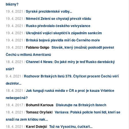
blázny?
19. 4. 2021 /
Syrské prezidentské volby...
19. 4. 2021 /
Němečtí Zelení se chystají převzít vládu
19. 4. 2021 /
Rusko předvolalo českého velvyslance
19. 4. 2021 /
Ukrajinští vojáci skeptičtí k západním sankcím
19. 4. 2021 /
Britská bojová plavidla míří do Černého moře
19. 4. 2021 /
Fabiano Golgo
Slovák, který (možná) poškodil pověst
Čechů u milionů Američanů
18. 4. 2021 /
Channel 4 News: Do jaké míry je teď Rusko darebácký
stát?
9. 4. 2021 /
Rozhovor Britských listů 379. Čtyřicet procent Čechů věří
dezinfor...
18. 4. 2021 /
Jak fungují ruská média v ČR a proč je kauza Vrbětice
nebezpečná?
18. 4. 2017 /
Bohumil Kartous
Diskutujte na Britských listech
18. 4. 2021 /
Tomasz Oryński
Varšava: Polská policie honí lidi, kteří se
snaží na zem křídou nak...
18. 4. 2021 /
Karel Dolejší
Tož na Vysočinu, čučkaři...