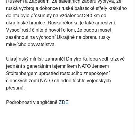
Ruskem a Západem. Ze satelitních záběrů vyplývá, že
ruská výzbroj a dokonce i ruské balistické střely krátkého
doletu bylo přesunuty na vzdálenost 240 km od
ukrajinské hranice. Ruská rétorika je také agresivní.
Vysocí ruští činitelé hovoří o tom, že budou muset
zasáhnout na východní Ukrajině na obranu rusky
mluvícího obyvatelstva.
Ukrajinský ministr zahraničí Dmytro Kuleba vedl krizové
jednání s generálním tajemníkem NATO Jensem
Stoltenbergem uprostřed rostoucího znepokojení
členských zemí NATO ohledně těchto vojenských
přesunů.
Podrobnosti v angličtině
ZDE