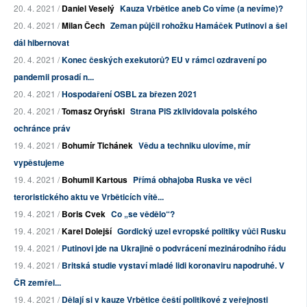
20. 4. 2021 /
Daniel Veselý
Kauza Vrbětice aneb Co víme (a nevíme)?
20. 4. 2021 /
Milan Čech
Zeman půjčil rohožku Hamáček Putinovi a šel
dál hibernovat
20. 4. 2021 /
Konec českých exekutorů? EU v rámci ozdravení po
pandemii prosadí n...
20. 4. 2021 /
Hospodaření OSBL za březen 2021
20. 4. 2021 /
Tomasz Oryński
Strana PiS zklividovala polského
ochránce práv
19. 4. 2021 /
Bohumír Tichánek
Vědu a techniku ulovíme, mír
vypěstujeme
19. 4. 2021 /
Bohumil Kartous
Přímá obhajoba Ruska ve věci
teroristického aktu ve Vrběticích vítě...
19. 4. 2021 /
Boris Cvek
Co „se vědělo“?
19. 4. 2021 /
Karel Dolejší
Gordický uzel evropské politiky vůči Rusku
19. 4. 2021 /
Putinovi jde na Ukrajině o podvrácení mezinárodního řádu
19. 4. 2021 /
Britská studie vystaví mladé lidi koronaviru napodruhé. V
ČR zemřel...
19. 4. 2021 /
Dělají si v kauze Vrbětice čeští politikové z veřejnosti