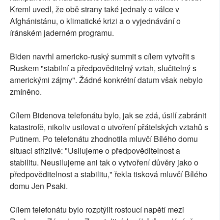
Kreml uvedl, že obě strany také jednaly o válce v
Afghánistánu, o klimatické krizi a o vyjednávání o
íránském jaderném programu.
Biden navrhl americko-ruský summit s cílem vytvořit s
Ruskem "stabilní a předpověditelný vztah, slučitelný s
americkými zájmy". Žádné konkrétní datum však nebylo
zmíněno.
Cílem Bidenova telefonátu bylo, jak se zdá, úsilí zabránit
katastrofě, nikoliv usilovat o utvoření přátelských vztahů s
Putinem. Po telefonátu zhodnotila mluvčí Bílého domu
situaci střízlivě: "Usilujeme o předpověditelnost a
stabilitu. Neusilujeme ani tak o vytvoření důvěry jako o
předpověditelnost a stabilitu," řekla tisková mluvčí Bílého
domu Jen Psaki.
Cílem telefonátu bylo rozptýlit rostoucí napětí mezi