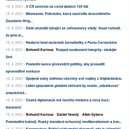
15. 4. 2021 /
V ČR zemřelo na covid dalších 105 lidí
15. 4. 2021 /
Minnesota: Policistka, která zastřelila dvacetiletého
Daunteho Wrig...
15. 4. 2021 /
Další skandál týkající se Johnsonovy vlády: Soud rozhodl,
že jeho m...
15. 4. 2021 /
Nadační fond nezávislé žurnalistiky o Pavlu Černockém
15. 4. 2021 /
Bohumil Kartous
Rozpad osobnostní integrity: sledujte
živě
15. 4. 2021 /
Poslední šance přesvědčit politiky, aby prosadili
spravedlivé exekuce
15. 4. 2021 /
Spojené státy stáhnou všechny své vojáky z Afghánistánu
15. 4. 2021 /
Lidmi způsobené globální ohřívání by mohlo „odzátkovat“
antarktické...
15. 4. 2021 /
Česká diplomacie má nového ministra a nový kurz:
buranství
15. 4. 2021 /
Bohumil Kartous
,
Daniel Veselý
,
Albín Sybera
Postotalitní koktejl: Ruský standard ochucený neoliberalismem a kon...
14. 4. 2021 /
Koronavirus: Britští výzkumníci zkoumají, zda je účinnější