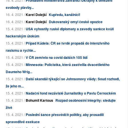
16. 4. 2021 /
Prohlášení ministerstva zahraničí Ukrajiny k omezení
svobody plavby...
16. 4. 2021 /
Karel Dolejší
Kupředu, kanálníci!
16. 4. 2021 /
Karel Dolejší
Dukovanský omyl české opozice
15. 4. 2021 /
USA vyhostily ruské diplomaty a zavedly sankce kvůli
hackerským útokům
15. 4. 2021 /
Případ Kúdela: ČR se tvrdě propadá do intenzivního
rasismu a rychle...
15. 4. 2021 /
V ČR zemřelo na covid dalších 105 lidí
15. 4. 2021 /
Minnesota: Policistka, která zastřelila dvacetiletého
Daunteho Wrig...
15. 4. 2021 /
Další skandál týkající se Johnsonovy vlády: Soud rozhodl,
že jeho m...
15. 4. 2021 /
Nadační fond nezávislé žurnalistiky o Pavlu Černockém
15. 4. 2021 /
Bohumil Kartous
Rozpad osobnostní integrity: sledujte
živě
15. 4. 2021 /
Poslední šance přesvědčit politiky, aby prosadili
spravedlivé exekuce