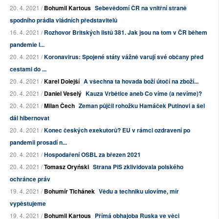
20. 4. 2021 /
Bohumil Kartous
Sebevědomí ČR na vnitřní straně
spodního prádla vládních představitelů
16. 4. 2021 /
Rozhovor Britských listů 381. Jak jsou na tom v ČR během
pandemie l...
20. 4. 2021 /
Koronavirus: Spojené státy vážně varují své občany před
cestami do ...
20. 4. 2021 /
Karel Dolejší
A všechna ta hovada boží útočí na zboží...
20. 4. 2021 /
Daniel Veselý
Kauza Vrbětice aneb Co víme (a nevíme)?
20. 4. 2021 /
Milan Čech
Zeman půjčil rohožku Hamáček Putinovi a šel
dál hibernovat
20. 4. 2021 /
Konec českých exekutorů? EU v rámci ozdravení po
pandemii prosadí n...
20. 4. 2021 /
Hospodaření OSBL za březen 2021
20. 4. 2021 /
Tomasz Oryński
Strana PiS zklividovala polského
ochránce práv
19. 4. 2021 /
Bohumír Tichánek
Vědu a techniku ulovíme, mír
vypěstujeme
19. 4. 2021 /
Bohumil Kartous
Přímá obhajoba Ruska ve věci