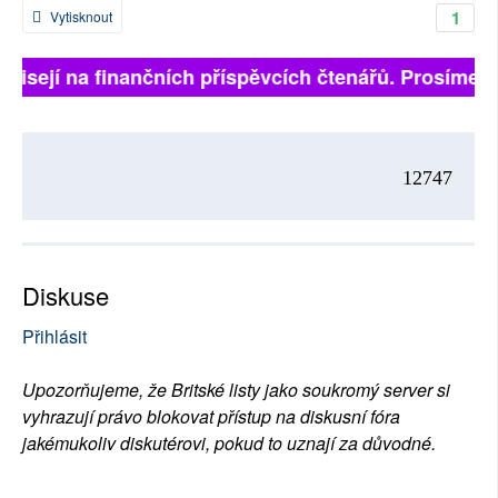
1
Vytisknout
ávisejí na finančních příspěvcích čtenářů. Prosíme, př
12747
Diskuse
Přihlásit
Upozorňujeme, že Britské listy jako soukromý server si
vyhrazují právo blokovat přístup na diskusní fóra
jakémukoliv diskutérovi, pokud to uznají za důvodné.