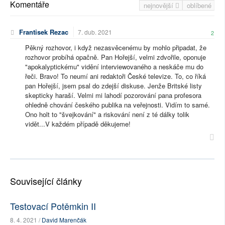
Komentáře
nejnovější
oblíbené
Frantisek Rezac
7. dub. 2021
2
Pěkný rozhovor, i když nezasvěcenému by mohlo připadat, že
rozhovor probíhá opačně. Pan Hořejší, velmi zdvořile, oponuje
"apokalyptickému" vidění interviewovaného a neskáče mu do
řeči. Bravo! To neumí ani redaktoři České televize. To, co říká
pan Hořejší, jsem psal do zdejší diskuse. Jenže Britské listy
skepticky haraší. Velmi mi lahodí pozorování pana profesora
ohledně chování českého publika na veřejnosti. Vidím to samé.
Ono holt to "švejkování" a riskování není z té dálky tolik
vidět...V každém případě děkujeme!
Související články
Testovací Potěmkin II
8. 4. 2021 /
David Marenčák