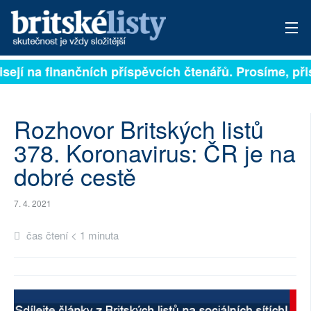
isejí na finančních příspěvcích čtenářů. Prosíme, přis
PŘIHLÁSIT
AKTUÁLNÍ VYDÁNÍ
Rozhovor Britských listů
ARCHIV
378. Koronavirus: ČR je na
dobré cestě
ROZHOVORY
TÉMATA
7. 4. 2021
NEJČTENĚJŠÍ ZA 7 DNÍ
čas čtení < 1 minuta
AUTOŘI
PŘÍSPĚVKY NA PROVOZ