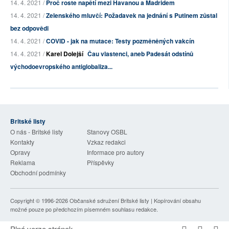
14. 4. 2021 /
Proč roste napětí mezi Havanou a Madridem
14. 4. 2021 /
Zelenského mluvčí: Požadavek na jednání s Putinem zůstal
bez odpovědi
14. 4. 2021 /
COVID - jak na mutace: Testy pozměněných vakcín
14. 4. 2021 /
Karel Dolejší
Čau vlastenci, aneb Padesát odstínů
východoevropského antiglobaliza...
Britské listy
O nás - Britské listy
Stanovy OSBL
Kontakty
Vzkaz redakci
Opravy
Informace pro autory
Reklama
Příspěvky
Obchodní podmínky
Copyright © 1996-2026
Občanské sdružení Britské listy
| Kopírování obsahu
možné pouze po předchozím písemném souhlasu redakce.
Plná verze stránek