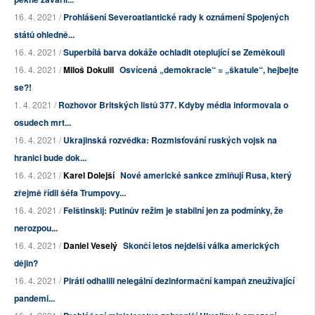
16. 4. 2021 /
Prohlášení Severoatlantické rady k oznámení Spojených
států ohledně...
16. 4. 2021 /
Superbílá barva dokáže ochladit oteplující se Zeměkouli
16. 4. 2021 /
Miloš Dokulil
Osvícená „demokracie“ = „škatule“, hejbejte
se?!
1. 4. 2021 /
Rozhovor Britských listů 377. Kdyby média informovala o
osudech mrt...
16. 4. 2021 /
Ukrajinská rozvědka: Rozmisťování ruských vojsk na
hranici bude dok...
16. 4. 2021 /
Karel Dolejší
Nové americké sankce zmiňují Rusa, který
zřejmě řídil šéfa Trumpovy...
16. 4. 2021 /
Felštinskij: Putinův režim je stabilní jen za podmínky, že
nerozpou...
16. 4. 2021 /
Daniel Veselý
Skončí letos nejdelší válka amerických
dějin?
16. 4. 2021 /
Piráti odhalili nelegální dezinformační kampaň zneužívající
pandemi...