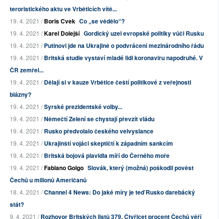
teroristického aktu ve Vrběticích vítě...
19. 4. 2021 /
Boris Cvek
Co „se vědělo“?
19. 4. 2021 /
Karel Dolejší
Gordický uzel evropské politiky vůči Rusku
19. 4. 2021 /
Putinovi jde na Ukrajině o podvrácení mezinárodního řádu
19. 4. 2021 /
Britská studie vystaví mladé lidi koronaviru napodruhé. V
ČR zemřel...
19. 4. 2021 /
Dělají si v kauze Vrbětice čeští politikové z veřejnosti
blázny?
19. 4. 2021 /
Syrské prezidentské volby...
19. 4. 2021 /
Němečtí Zelení se chystají převzít vládu
19. 4. 2021 /
Rusko předvolalo českého velvyslance
19. 4. 2021 /
Ukrajinští vojáci skeptičtí k západním sankcím
19. 4. 2021 /
Britská bojová plavidla míří do Černého moře
19. 4. 2021 /
Fabiano Golgo
Slovák, který (možná) poškodil pověst
Čechů u milionů Američanů
18. 4. 2021 /
Channel 4 News: Do jaké míry je teď Rusko darebácký
stát?
9. 4. 2021 /
Rozhovor Britských listů 379. Čtyřicet procent Čechů věří