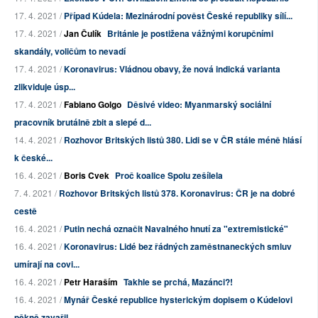
17. 4. 2021 /
Případ Kúdela: Mezinárodní pověst České republiky sílí...
17. 4. 2021 /
Jan Čulík
Británie je postižena vážnými korupčními
skandály, voličům to nevadí
17. 4. 2021 /
Koronavirus: Vládnou obavy, že nová indická varianta
zlikviduje úsp...
17. 4. 2021 /
Fabiano Golgo
Děsivé video: Myanmarský sociální
pracovník brutálně zbit a slepé d...
14. 4. 2021 /
Rozhovor Britských listů 380. Lidi se v ČR stále méně hlásí
k české...
16. 4. 2021 /
Boris Cvek
Proč koalice Spolu zešílela
7. 4. 2021 /
Rozhovor Britských listů 378. Koronavirus: ČR je na dobré
cestě
16. 4. 2021 /
Putin nechá označit Navalného hnutí za "extremistické"
16. 4. 2021 /
Koronavirus: Lidé bez řádných zaměstnaneckých smluv
umírají na covi...
16. 4. 2021 /
Petr Haraším
Takhle se prchá, Mazánci?!
16. 4. 2021 /
Mynář České republice hysterickým dopisem o Kúdelovi
pěkně zavařil...