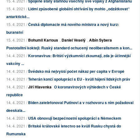
15. 4. 2021 /
Spojené státy stáhnou všechny své vojáky z Afghánistánu
15. 4. 2021 /
Lidmi způsobené globální ohřívání by mohlo „odzátkovat“
antarktické...
15. 4. 2021 /
Česká diplomacie má nového ministra a nový kurz:
buranství
15. 4. 2021 /
Bohumil Kartous
,
Daniel Veselý
,
Albín Sybera
Postotalitní koktejl: Ruský standard ochucený neoliberalismem a kon...
14. 4. 2021 /
Koronavirus: Britští výzkumníci zkoumají, zda je účinnější
vakcíny ...
14. 4. 2021 /
Švédsko má nejvyšší počet nákaz per capita v Evropě
14. 4. 2021 /
Teherán končí spolupráci s EU - kvůli hájení lidských práv
14. 4. 2021 /
Jiří Hlavenka
O koronavirových výhledech v České
republice
14. 4. 2021 /
Biden zatelefonoval Putinovi a v rozhovoru s ním požadoval
deeskala...
14. 4. 2021 /
USA obnovují bezpečnostní spolupráci s Německem
14. 4. 2021 /
Britské královské letectvo se kvůli Rusku chystá do
Rumunska