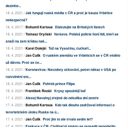
dezinfor...
18. 4. 2021 /
Jak fungují ruská média v ČR a proč je kauza Vrbětice
nebezpečná?
18. 4. 2017 /
Bohumil Kartous
Diskutujte na Britských listech
18. 4. 2021 /
Tomasz Oryński
Varšava: Polská policie honí lidi, kteří se
snaží na zem křídou nak...
18. 4. 2021 /
Karel Dolejší
Tož na Vysočinu, čučkaři...
18. 4. 2021 /
Jan Čulík
O ruském atentátu ve Vrběticích se v ČR vědělo
už dávno. Proč se če...
18. 4. 2021 /
Koronavirus: Navzdory očkování, počet nákaz v USA po
rozvolnění sto...
18. 4. 2021 /
Jan Čulík
Pohřeb prince Filipa
18. 4. 2021 /
František Řezáč
Krysy opouštějí loď
17. 4. 2021 /
Alexej Navalnyj zřejmě do několika dní zemře
17. 4. 2021 /
Bohumil Kartous
Kdo tak dlouho zadržoval informaci o
teroristickém útoku Ruska na ú...
17. 4. 2021 /
Jan Čulík
Proč jim to ale trvalo sedm let?
17. 4. 2021 /
Exekuce v ČR: Civilizační změnu se prosadit nepodařilo