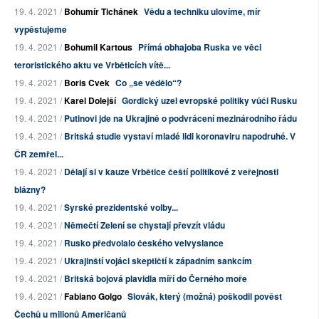
19. 4. 2021 /
Bohumír Tichánek
Vědu a techniku ulovíme, mír
vypěstujeme
19. 4. 2021 /
Bohumil Kartous
Přímá obhajoba Ruska ve věci
teroristického aktu ve Vrběticích vítě...
19. 4. 2021 /
Boris Cvek
Co „se vědělo“?
19. 4. 2021 /
Karel Dolejší
Gordický uzel evropské politiky vůči Rusku
19. 4. 2021 /
Putinovi jde na Ukrajině o podvrácení mezinárodního řádu
19. 4. 2021 /
Britská studie vystaví mladé lidi koronaviru napodruhé. V
ČR zemřel...
19. 4. 2021 /
Dělají si v kauze Vrbětice čeští politikové z veřejnosti
blázny?
19. 4. 2021 /
Syrské prezidentské volby...
19. 4. 2021 /
Němečtí Zelení se chystají převzít vládu
19. 4. 2021 /
Rusko předvolalo českého velvyslance
19. 4. 2021 /
Ukrajinští vojáci skeptičtí k západním sankcím
19. 4. 2021 /
Britská bojová plavidla míří do Černého moře
19. 4. 2021 /
Fabiano Golgo
Slovák, který (možná) poškodil pověst
Čechů u milionů Američanů