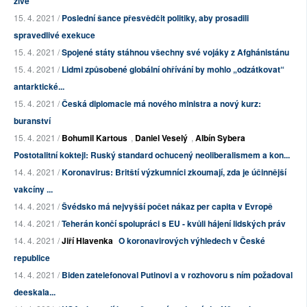
živě
15. 4. 2021 /
Poslední šance přesvědčit politiky, aby prosadili
spravedlivé exekuce
15. 4. 2021 /
Spojené státy stáhnou všechny své vojáky z Afghánistánu
15. 4. 2021 /
Lidmi způsobené globální ohřívání by mohlo „odzátkovat“
antarktické...
15. 4. 2021 /
Česká diplomacie má nového ministra a nový kurz:
buranství
15. 4. 2021 /
Bohumil Kartous
,
Daniel Veselý
,
Albín Sybera
Postotalitní koktejl: Ruský standard ochucený neoliberalismem a kon...
14. 4. 2021 /
Koronavirus: Britští výzkumníci zkoumají, zda je účinnější
vakcíny ...
14. 4. 2021 /
Švédsko má nejvyšší počet nákaz per capita v Evropě
14. 4. 2021 /
Teherán končí spolupráci s EU - kvůli hájení lidských práv
14. 4. 2021 /
Jiří Hlavenka
O koronavirových výhledech v České
republice
14. 4. 2021 /
Biden zatelefonoval Putinovi a v rozhovoru s ním požadoval
deeskala...