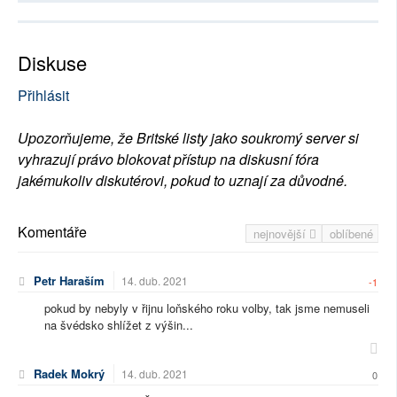
Diskuse
Přihlásit
Upozorňujeme, že Britské listy jako soukromý server si
vyhrazují právo blokovat přístup na diskusní fóra
jakémukoliv diskutérovi, pokud to uznají za důvodné.
Komentáře
nejnovější
oblíbené
Petr Haraším
14. dub. 2021
-1
pokud by nebyly v řijnu loňského roku volby, tak jsme nemuseli
na švédsko shlížet z výšin...
Radek Mokrý
14. dub. 2021
0