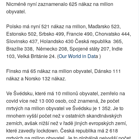
Nicméně nyní zaznamenalo 625 nákaz na milion
obyvatel.
Polsko má nyní 521 nákaz na milion, Maďarsko 523,
Estonsko 502, Srbsko 499, Francie 490, Chorvatsko 444,
Slovinsko 437, Holandsko 430 Česká republika 365,
Brazílie 338, Německo 208, Spojené státy 207, Indie
103, Velká Británie 24. (
Our World in Dat
a )
Finsko má 65 nákaz na milion obyvatel, Dánsko 111
nákaz a Norsko 132 nákaz.
Ve Švédsku, které má 10 milionů obyvatel, zemřelo na
covid více než 13 000 osob, což znamená, že počet
mrtvých na milion obyvatel ve Švédsku je 1 352. Je to
mnohem vyšší počet než v ostatních skandinávských
zemích, avšak nižší než v řadě jiných evropských zemí,
které zavedly lockdown. Česká republika má 2 618
mrtvých na milion obyvatel. Je to globálně nejvyšší počet