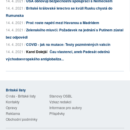
14. 4. 2021 /
USA obnovují bezpečnostní spolupráci s Německem
14. 4. 2021 /
Britské královské letectvo se kvůli Rusku chystá do
Rumunska
14. 4. 2021 /
Proč roste napětí mezi Havanou a Madridem
14. 4. 2021 /
Zelenského mluvčí: Požadavek na jednání s Putinem zůstal
bez odpovědi
14. 4. 2021 /
COVID - jak na mutace: Testy pozměněných vakcín
14. 4. 2021 /
Karel Dolejší
Čau vlastenci, aneb Padesát odstínů
východoevropského antiglobaliza...
Britské listy
O nás - Britské listy
Stanovy OSBL
Kontakty
Vzkaz redakci
Opravy
Informace pro autory
Reklama
Příspěvky
Obchodní podmínky