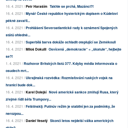
16. 4. 2021 /
Petr Haraším
Takhle se prchá, Mazánci?!
16. 4. 2021 /
Mynář České republice hysterickým dopisem o Kúdelovi
pěkně zavařil...
16. 4. 2021 /
Prohlášení Severoatlantické rady k oznámení Spojených
států ohledně...
16. 4. 2021 /
Superbílá barva dokáže ochladit oteplující se Zeměkouli
16. 4. 2021 /
Miloš Dokulil
Osvícená „demokracie“ = „škatule“, hejbejte
se?!
1. 4. 2021 /
Rozhovor Britských listů 377. Kdyby média informovala o
osudech mrt...
16. 4. 2021 /
Ukrajinská rozvědka: Rozmisťování ruských vojsk na
hranici bude dok...
16. 4. 2021 /
Karel Dolejší
Nové americké sankce zmiňují Rusa, který
zřejmě řídil šéfa Trumpovy...
16. 4. 2021 /
Felštinskij: Putinův režim je stabilní jen za podmínky, že
nerozpou...
16. 4. 2021 /
Daniel Veselý
Skončí letos nejdelší válka amerických
dějin?