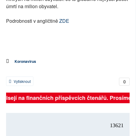
úmrtí na milion obyvatel.
Podrobnosti v angličtině
ZDE
Koronavirus
0
Vytisknout
ávisejí na finančních příspěvcích čtenářů. Prosíme, p
13621