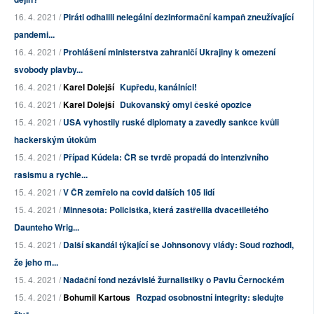
16. 4. 2021 /
Piráti odhalili nelegální dezinformační kampaň zneužívající
pandemi...
16. 4. 2021 /
Prohlášení ministerstva zahraničí Ukrajiny k omezení
svobody plavby...
16. 4. 2021 /
Karel Dolejší
Kupředu, kanálníci!
16. 4. 2021 /
Karel Dolejší
Dukovanský omyl české opozice
15. 4. 2021 /
USA vyhostily ruské diplomaty a zavedly sankce kvůli
hackerským útokům
15. 4. 2021 /
Případ Kúdela: ČR se tvrdě propadá do intenzivního
rasismu a rychle...
15. 4. 2021 /
V ČR zemřelo na covid dalších 105 lidí
15. 4. 2021 /
Minnesota: Policistka, která zastřelila dvacetiletého
Daunteho Wrig...
15. 4. 2021 /
Další skandál týkající se Johnsonovy vlády: Soud rozhodl,
že jeho m...
15. 4. 2021 /
Nadační fond nezávislé žurnalistiky o Pavlu Černockém
15. 4. 2021 /
Bohumil Kartous
Rozpad osobnostní integrity: sledujte