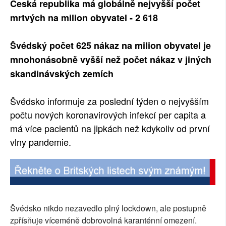
Česká republika má globálně nejvyšší počet
SOCIÁLNÍ SÍTĚ
mrtvých na milion obyvatel - 2 618
RUBRIKY
Švédský počet 625 nákaz na milion obyvatel je
mnohonásobně vyšší než počet nákaz v jiných
PLNÁ VERZE STRÁNEK
skandinávských zemích
Švédsko informuje za poslední týden o nejvyšším
počtu nových koronavirových infekcí per capita a
má více pacientů na jipkách než kdykoliv od první
vlny pandemie.
Švédsko nikdo nezavedlo plný lockdown, ale postupně
zpřísňuje víceméně dobrovolná karanténní omezení.