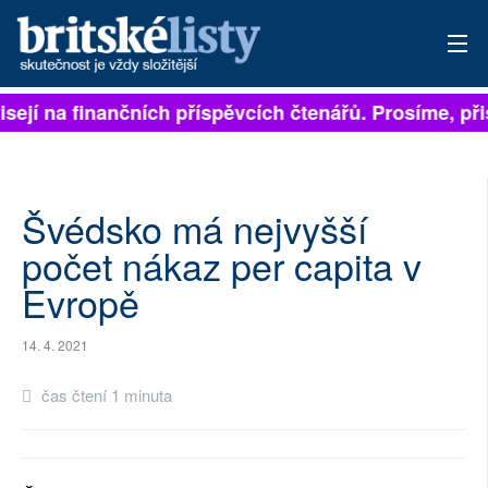
isejí na finančních příspěvcích čtenářů. Prosíme, přis
PŘIHLÁSIT
AKTUÁLNÍ VYDÁNÍ
ARCHIV
Švédsko má nejvyšší
počet nákaz per capita v
ROZHOVORY
Evropě
TÉMATA
14. 4. 2021
NEJČTENĚJŠÍ ZA 7 DNÍ
čas čtení 1 minuta
AUTOŘI
PŘÍSPĚVKY NA PROVOZ