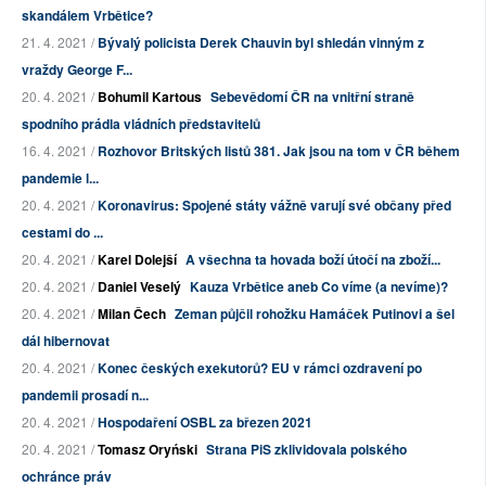
skandálem Vrbětice?
21. 4. 2021 /
Bývalý policista Derek Chauvin byl shledán vinným z
vraždy George F...
20. 4. 2021 /
Bohumil Kartous
Sebevědomí ČR na vnitřní straně
spodního prádla vládních představitelů
16. 4. 2021 /
Rozhovor Britských listů 381. Jak jsou na tom v ČR během
pandemie l...
20. 4. 2021 /
Koronavirus: Spojené státy vážně varují své občany před
cestami do ...
20. 4. 2021 /
Karel Dolejší
A všechna ta hovada boží útočí na zboží...
20. 4. 2021 /
Daniel Veselý
Kauza Vrbětice aneb Co víme (a nevíme)?
20. 4. 2021 /
Milan Čech
Zeman půjčil rohožku Hamáček Putinovi a šel
dál hibernovat
20. 4. 2021 /
Konec českých exekutorů? EU v rámci ozdravení po
pandemii prosadí n...
20. 4. 2021 /
Hospodaření OSBL za březen 2021
20. 4. 2021 /
Tomasz Oryński
Strana PiS zklividovala polského
ochránce práv