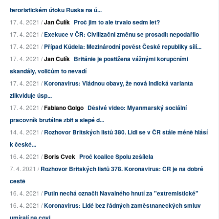
teroristickém útoku Ruska na ú...
17. 4. 2021 /
Jan Čulík
Proč jim to ale trvalo sedm let?
17. 4. 2021 /
Exekuce v ČR: Civilizační změnu se prosadit nepodařilo
17. 4. 2021 /
Případ Kúdela: Mezinárodní pověst České republiky sílí...
17. 4. 2021 /
Jan Čulík
Británie je postižena vážnými korupčními
skandály, voličům to nevadí
17. 4. 2021 /
Koronavirus: Vládnou obavy, že nová indická varianta
zlikviduje úsp...
17. 4. 2021 /
Fabiano Golgo
Děsivé video: Myanmarský sociální
pracovník brutálně zbit a slepé d...
14. 4. 2021 /
Rozhovor Britských listů 380. Lidi se v ČR stále méně hlásí
k české...
16. 4. 2021 /
Boris Cvek
Proč koalice Spolu zešílela
7. 4. 2021 /
Rozhovor Britských listů 378. Koronavirus: ČR je na dobré
cestě
16. 4. 2021 /
Putin nechá označit Navalného hnutí za "extremistické"
16. 4. 2021 /
Koronavirus: Lidé bez řádných zaměstnaneckých smluv
umírají na covi...