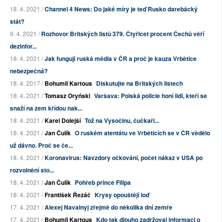
18. 4. 2021 /
Channel 4 News: Do jaké míry je teď Rusko darebácký
stát?
9. 4. 2021 /
Rozhovor Britských listů 379. Čtyřicet procent Čechů věří
dezinfor...
18. 4. 2021 /
Jak fungují ruská média v ČR a proč je kauza Vrbětice
nebezpečná?
18. 4. 2017 /
Bohumil Kartous
Diskutujte na Britských listech
18. 4. 2021 /
Tomasz Oryński
Varšava: Polská policie honí lidi, kteří se
snaží na zem křídou nak...
18. 4. 2021 /
Karel Dolejší
Tož na Vysočinu, čučkaři...
18. 4. 2021 /
Jan Čulík
O ruském atentátu ve Vrběticích se v ČR vědělo
už dávno. Proč se če...
18. 4. 2021 /
Koronavirus: Navzdory očkování, počet nákaz v USA po
rozvolnění sto...
18. 4. 2021 /
Jan Čulík
Pohřeb prince Filipa
18. 4. 2021 /
František Řezáč
Krysy opouštějí loď
17. 4. 2021 /
Alexej Navalnyj zřejmě do několika dní zemře
17. 4. 2021 /
Bohumil Kartous
Kdo tak dlouho zadržoval informaci o