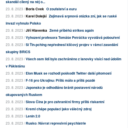
skandál cílený na něj o...
23. 8. 2023 /
Boris Cvek
O zoufalství a euru
23. 8. 2023 /
Karel Dolejší
Zajímavá srpnová otázka zní, jak se ruské
invazi vyhnulo Polsko
23. 8. 2023 /
Jiří Hlavenka
Země příběhů strikes again
23. 8. 2023 /
Vyhození profesora Tomáše Petráčka vyvolává pobouření
23. 8. 2023 /
Si Ťin-pching nepřednesl klíčový projev v rámci zasedání
skupiny BRICS
23. 8. 2023 /
Všech osm lidí bylo zachráněno z lanovky visící nad údolím
v Pákistánu
23. 8. 2023 /
Elon Musk se rozhodl poškodit Twitter další pitomostí
23. 8. 2023 /
F-16 pro Ukrajinu: Příliš málo a příliš pozdě
23. 8. 2023 /
Japonsko je odhodláno bránit postavení národů
okupovaných Ruskem
23. 8. 2023 /
Siova Čína je pro zahraniční firmy příliš riskantní
23. 8. 2023 /
Kreml chápe populaci jako válečný zdroj
23. 8. 2023 /
Lenin 2.0
23. 8. 2023 /
Rusko: Návrat represivní psychiatrie