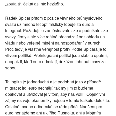
„zoufalá“, čekat asi nic hezkého.
Radek Špicar přitom z pozice vlivného průmyslového
svazu už mnoho let optimisticky lobuje za euro a
integraci. Požadují to zaměstnavatelské a podnikatelské
svazy, firmy stále více reálně přecházejí bez ohledu na
vládu nebo veřejné mínění na hospodaření v eurech.
Proč tedy je vlastně veřejnost proti? Podle Špicara je to
vlivem politiků. Prointegrační politici jsou slabí a opatrní,
naopak ti, kteří euro odmítají, dokážou táhnout masy za
sebou.
Ta logika je jednoduchá a je podobná jako v případě
migrace: lidi euro nechtějí, tak my jim to budeme
opakovat a utvrzovat je v tom, aby nás volili. Objektivní
zájmy rozvoje ekonomiky nejsou v tomto kalkulu důležité.
Ostatně mnoho odborníků se rádo přidá. Nadšení pro
euro nenajdeme ani u Jiřího Rusnoka, ani u Mojmíra