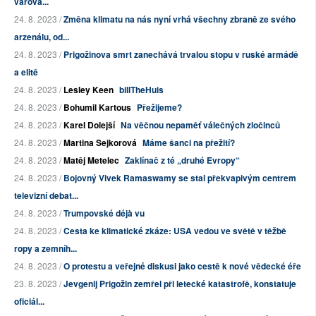
varová...
24. 8. 2023 /
Změna klimatu na nás nyní vrhá všechny zbraně ze svého
arzenálu, od...
24. 8. 2023 /
Prigožinova smrt zanechává trvalou stopu v ruské armádě
a elitě
24. 8. 2023 /
Lesley Keen
billTheHuis
24. 8. 2023 /
Bohumil Kartous
Přežijeme?
24. 8. 2023 /
Karel Dolejší
Na věčnou nepaměť válečných zločinců
24. 8. 2023 /
Martina Sejkorová
Máme šanci na přežití?
24. 8. 2023 /
Matěj Metelec
Zaklínač z té „druhé Evropy“
24. 8. 2023 /
Bojovný Vivek Ramaswamy se stal překvapivým centrem
televizní debat...
24. 8. 2023 /
Trumpovské déjà vu
24. 8. 2023 /
Cesta ke klimatické zkáze: USA vedou ve světě v těžbě
ropy a zemníh...
24. 8. 2023 /
O protestu a veřejné diskusi jako cestě k nové vědecké éře
23. 8. 2023 /
Jevgenij Prigožin zemřel při letecké katastrofě, konstatuje
oficiál...