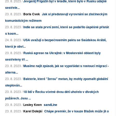
23. 8. 2023 /
Jevgenij Prigožin byl v letadle, které bylo v Rusku údajně
sestřele...
23. 8. 2023 /
Boris Cvek
Jak si představuji vyrovnání se zločineckým
komunistickým režimem
23. 8. 2023 /
Indie se stala první zemí, které se podařilo úspěšně přistát
s kosm...
24. 8. 2023 /
USA uvažují o bezpečnostním paktu se Saúdskou Arábií,
která je obvi...
23. 8. 2023 /
Ruská agrese na Ukrajině: v Moskevské oblasti byly
sestřeleny tři ...
23. 8. 2023 /
Musíme najít způsob, jak se vypořádat s rostoucí migrací -
alterna...
23. 8. 2023 /
Bakterie, které "žerou" metan, by mohly zpomalit globální
oteplován...
23. 8. 2023 /
18 lidí v Řecku včetně dvou dětí uhořelo v divokých
požárech. Jsou ...
23. 8. 2023 /
Lesley Keen
sandLine
23. 8. 2023 /
Karel Dolejší
Chápe premiér, že v kauze Blažek může jít o