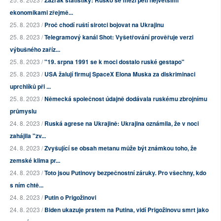
ekonomikami zřejmě...
25. 8. 2023 /
Proč chodí ruští sirotci bojovat na Ukrajinu
25. 8. 2023 /
Telegramový kanál Shot: Vyšetřování prověřuje verzi
výbušného zaříz...
25. 8. 2023 /
"19. srpna 1991 se k moci dostalo ruské gestapo"
25. 8. 2023 /
USA žalují firmuj SpaceX Elona Muska za diskriminaci
uprchlíků při ...
25. 8. 2023 /
Německá společnost údajně dodávala ruskému zbrojnímu
průmyslu
24. 8. 2023 /
Ruská agrese na Ukrajině: Ukrajina oznámila, že v noci
zahájila "zv...
24. 8. 2023 /
Zvyšující se obsah metanu může být známkou toho, že
zemské klima pr...
24. 8. 2023 /
Toto jsou Putinovy bezpečnostní záruky. Pro všechny, kdo
s ním chtě...
24. 8. 2023 /
Putin o Prigožinovi
24. 8. 2023 /
Biden ukazuje prstem na Putina, vidí Prigožinovu smrt jako