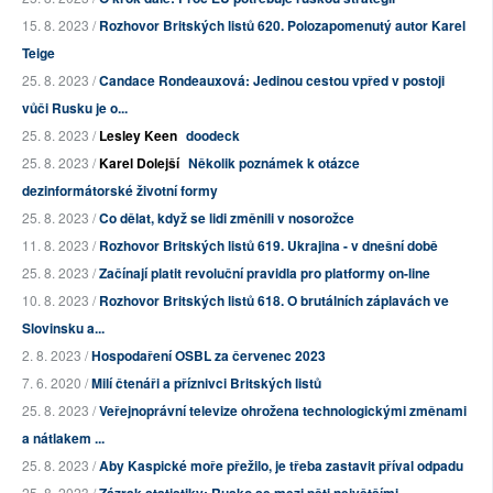
15. 8. 2023 /
Rozhovor Britských listů 620. Polozapomenutý autor Karel
Teige
25. 8. 2023 /
Candace Rondeauxová: Jedinou cestou vpřed v postoji
vůči Rusku je o...
25. 8. 2023 /
Lesley Keen
doodeck
25. 8. 2023 /
Karel Dolejší
Několik poznámek k otázce
dezinformátorské životní formy
25. 8. 2023 /
Co dělat, když se lidi změnili v nosorožce
11. 8. 2023 /
Rozhovor Britských listů 619. Ukrajina - v dnešní době
25. 8. 2023 /
Začínají platit revoluční pravidla pro platformy on-line
10. 8. 2023 /
Rozhovor Britských listů 618. O brutálních záplavách ve
Slovinsku a...
2. 8. 2023 /
Hospodaření OSBL za červenec 2023
7. 6. 2020 /
Milí čtenáři a příznivci Britských listů
25. 8. 2023 /
Veřejnoprávní televize ohrožena technologickými změnami
a nátlakem ...
25. 8. 2023 /
Aby Kaspické moře přežilo, je třeba zastavit příval odpadu
25. 8. 2023 /
Zázrak statistiky: Rusko se mezi pěti největšími