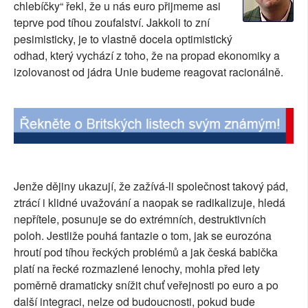
chlebíčky“ řekl, že u nás euro přijmeme asi
SOCIÁLNÍ SÍTĚ
teprve pod tíhou zoufalství. Jakkoli to zní
pesimisticky, je to vlastně docela optimistický
RUBRIKY
odhad, který vychází z toho, že na propad ekonomiky a
izolovanost od jádra Unie budeme reagovat racionálně.
PLNÁ VERZE STRÁNEK
Jenže dějiny ukazují, že zažívá-li společnost takový pád,
ztrácí i klidné uvažování a naopak se radikalizuje, hledá
nepřítele, posunuje se do extrémních, destruktivních
poloh. Jestliže pouhá fantazie o tom, jak se eurozóna
hroutí pod tíhou řeckých problémů a jak česká babička
platí na řecké rozmazlené lenochy, mohla před lety
poměrně dramaticky snížit chuť veřejnosti po euro a po
další integraci, nelze od budoucnosti, pokud bude