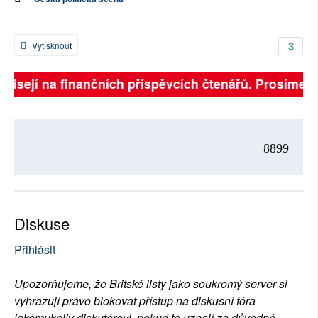
3
Vytisknout
ávisejí na finančních příspěvcích čtenářů. Prosíme, př
8899
Diskuse
Přihlásit
Upozorňujeme, že Britské listy jako soukromý server si
vyhrazují právo blokovat přístup na diskusní fóra
jakémukoliv diskutérovi, pokud to uznají za důvodné.