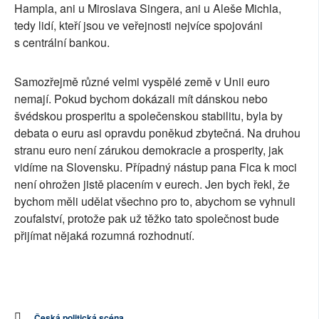
Hampla, ani u Miroslava Singera, ani u Aleše Michla,
tedy lidí, kteří jsou ve veřejnosti nejvíce spojováni
s centrální bankou.
Samozřejmě různé velmi vyspělé země v Unii euro
nemají. Pokud bychom dokázali mít dánskou nebo
švédskou prosperitu a společenskou stabilitu, byla by
debata o euru asi opravdu poněkud zbytečná. Na druhou
stranu euro není zárukou demokracie a prosperity, jak
vidíme na Slovensku. Případný nástup pana Fica k moci
není ohrožen jistě placením v eurech. Jen bych řekl, že
bychom měli udělat všechno pro to, abychom se vyhnuli
zoufalství, protože pak už těžko tato společnost bude
přijímat nějaká rozumná rozhodnutí.
Česká politická scéna