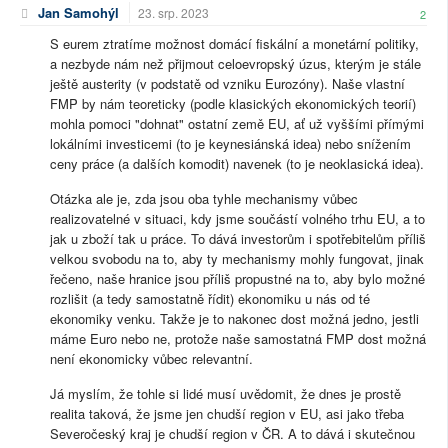
Jan Samohýl
23. srp. 2023
2
S eurem ztratíme možnost domácí fiskální a monetární politiky,
a nezbyde nám než přijmout celoevropský úzus, kterým je stále
ještě austerity (v podstatě od vzniku Eurozóny). Naše vlastní
FMP by nám teoreticky (podle klasických ekonomických teorií)
mohla pomoci "dohnat" ostatní země EU, ať už vyššími přímými
lokálními investicemi (to je keynesiánská idea) nebo snížením
ceny práce (a dalších komodit) navenek (to je neoklasická idea).
Otázka ale je, zda jsou oba tyhle mechanismy vůbec
realizovatelné v situaci, kdy jsme součástí volného trhu EU, a to
jak u zboží tak u práce. To dává investorům i spotřebitelům příliš
velkou svobodu na to, aby ty mechanismy mohly fungovat, jinak
řečeno, naše hranice jsou příliš propustné na to, aby bylo možné
rozlišit (a tedy samostatně řídit) ekonomiku u nás od té
ekonomiky venku. Takže je to nakonec dost možná jedno, jestli
máme Euro nebo ne, protože naše samostatná FMP dost možná
není ekonomicky vůbec relevantní.
Já myslím, že tohle si lidé musí uvědomit, že dnes je prostě
realita taková, že jsme jen chudší region v EU, asi jako třeba
Severočeský kraj je chudší region v ČR. A to dává i skutečnou