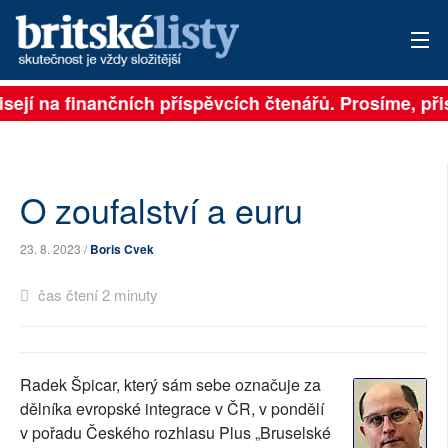
sejí na finančních příspěvcích čtenářů. Prosíme, přis
PŘIHLÁSIT
AKTUÁLNÍ VYDÁNÍ
ARCHIV
O zoufalství a euru
ROZHOVORY
23. 8. 2023 /
Boris Cvek
TÉMATA
čas čtení 2 minuty
NEJČTENĚJŠÍ ZA 7 DNÍ
AUTOŘI
Radek Špicar, který sám sebe označuje za
dělníka evropské integrace v ČR, v pondělí
PŘÍSPĚVKY NA PROVOZ
v pořadu Českého rozhlasu Plus „Bruselské