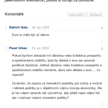
Komentáře
nejnovější
oblíbené
Dalimil Gala
26. srp. 2023
0
Euro tu mělo být už dávno.
Pavel Urban
23. srp. 2023
0
Pokud bychom dokázali mít dánskou nebo švédskou prosperitu
a společenskou stabilitu, byla by debata o euru asi opravdu
poněkud zbytečná. Jelikož dánskou nebo švédskou prosperitu a
společenskou stabilitu nemáme, dává nám debata o euru ... co
vlastně?
Uznávám, že úspora za transakční poplatky pro turisty a možná
i některé podniky je v objektivním zájmu rozvoje ekonomiky. Ale
je ten zájem opravdu tak významný, aby přebil nejen odpor lidí,
ale i možnost vlastní monetární politiky?