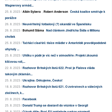
Wagnerovy armád...
25. 8. 2023 /
Albín Sybera
,
Robert Anderson
Česká koalice směřuje k
porážce
26. 8. 2023 /
Neuvěřitelný fotbalový (?) skandál ve Španělsku
26. 8. 2023 /
Bohumil Sláma
Nad článkem Jindřicha Šídla o Milionu
chvilek
25. 8. 2023 /
Tučňáci císařští: tisíce mláďat v Antarktidě pravděpodobně
uhynuly ...
25. 8. 2023 /
Uhlíku v půdě je víc než v atmosféře: Projekt zkoumá
klíčovou roli,...
22. 8. 2023 /
Rozhovor Britských listů 622. Proč je Fialova vláda
takovým zklamán...
25. 8. 2023 /
Ukrajina: Děkujeme, Česko!
18. 8. 2023 /
Rozhovor Britských listů 621. O zvěrstvech a válečných
zločinech, k...
20. 8. 2023 /
Facebook
25. 8. 2023 /
Donald Trump se dostavil do věznice v Georgii
25. 8. 2023 /
O krok dále: Proč EU potřebuje ruskou strategii