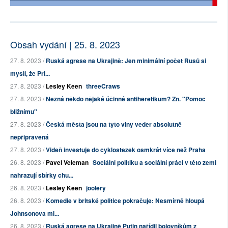
Obsah vydání | 25. 8. 2023
27. 8. 2023 /
Ruská agrese na Ukrajině: Jen minimální počet Rusů si
myslí, že Pri...
27. 8. 2023 /
Lesley Keen
threeCraws
27. 8. 2023 /
Nezná někdo nějaké účinné antiheretikum? Zn. "Pomoc
bližnímu"
27. 8. 2023 /
Česká města jsou na tyto vlny veder absolutně
nepřipravená
27. 8. 2023 /
Videň investuje do cyklostezek osmkrát více než Praha
26. 8. 2023 /
Pavel Veleman
Sociální politiku a sociální práci v této zemi
nahrazují sbírky chu...
26. 8. 2023 /
Lesley Keen
joolery
26. 8. 2023 /
Komedie v britské politice pokračuje: Nesmírně hloupá
Johnsonova mi...
26. 8. 2023 /
Ruská agrese na Ukrajině Putin nařídil bojovníkům z