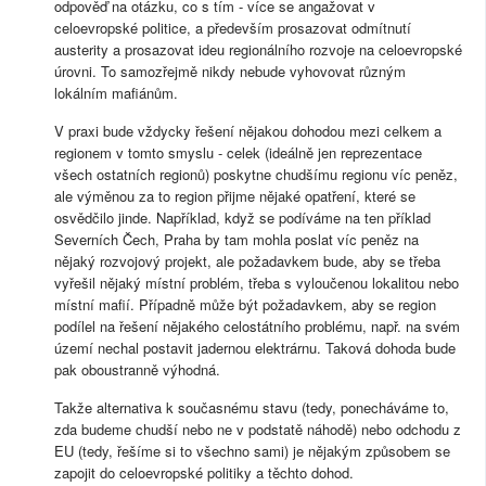
odpověď na otázku, co s tím - více se angažovat v
celoevropské politice, a především prosazovat odmítnutí
austerity a prosazovat ideu regionálního rozvoje na celoevropské
úrovni. To samozřejmě nikdy nebude vyhovovat různým
lokálním mafiánům.
V praxi bude vždycky řešení nějakou dohodou mezi celkem a
regionem v tomto smyslu - celek (ideálně jen reprezentace
všech ostatních regionů) poskytne chudšímu regionu víc peněz,
ale výměnou za to region přijme nějaké opatření, které se
osvědčilo jinde. Například, když se podíváme na ten příklad
Severních Čech, Praha by tam mohla poslat víc peněz na
nějaký rozvojový projekt, ale požadavkem bude, aby se třeba
vyřešil nějaký místní problém, třeba s vyloučenou lokalitou nebo
místní mafií. Případně může být požadavkem, aby se region
podílel na řešení nějakého celostátního problému, např. na svém
území nechal postavit jadernou elektrárnu. Taková dohoda bude
pak oboustranně výhodná.
Takže alternativa k současnému stavu (tedy, ponecháváme to,
zda budeme chudší nebo ne v podstatě náhodě) nebo odchodu z
EU (tedy, řešíme si to všechno sami) je nějakým způsobem se
zapojit do celoevropské politiky a těchto dohod.