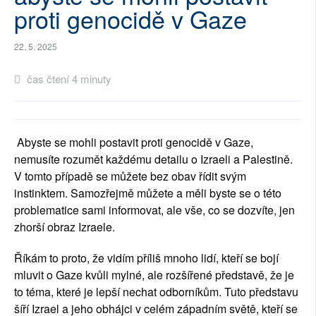
proti genocidě v Gaze
SOCIÁLNÍ SÍTĚ
22. 5. 2025
RUBRIKY
čas čtení 4 minuty
PLNÁ VERZE STRÁNEK
Abyste se mohli postavit proti genocidě v Gaze,
nemusíte rozumět každému detailu o Izraeli a Palestině.
V tomto případě se můžete bez obav řídit svým
instinktem. Samozřejmě můžete a měli byste se o této
problematice
sami
informovat, ale vše, co se dozvíte, jen
zhorší obraz Izraele.
Říkám to proto, že vidím příliš mnoho lidí, kteří se bojí
mluvit o Gaze kvůli mylné, ale rozšířené představě, že je
to téma, které je lepší nechat odborníkům. Tuto představu
šíří Izrael a jeho obhájci v celém západním světě, kteří se