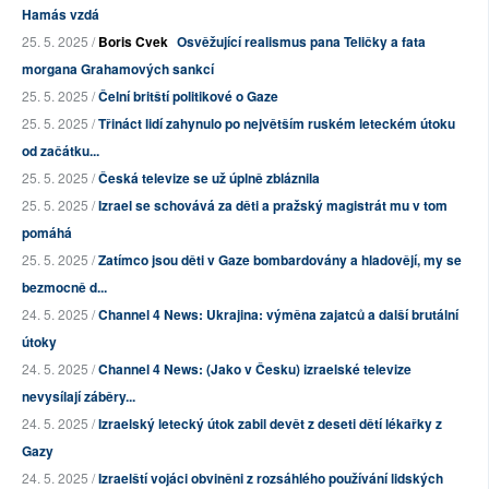
Hamás vzdá
25. 5. 2025 /
Boris Cvek
Osvěžující realismus pana Teličky a fata
morgana Grahamových sankcí
25. 5. 2025 /
Čelní britští politikové o Gaze
25. 5. 2025 /
Třináct lidí zahynulo po největším ruském leteckém útoku
od začátku...
25. 5. 2025 /
Česká televize se už úplně zbláznila
25. 5. 2025 /
Izrael se schovává za děti a pražský magistrát mu v tom
pomáhá
25. 5. 2025 /
Zatímco jsou děti v Gaze bombardovány a hladovějí, my se
bezmocně d...
24. 5. 2025 /
Channel 4 News: Ukrajina: výměna zajatců a další brutální
útoky
24. 5. 2025 /
Channel 4 News: (Jako v Česku) izraelské televize
nevysílají záběry...
24. 5. 2025 /
Izraelský letecký útok zabil devět z deseti dětí lékařky z
Gazy
24. 5. 2025 /
Izraelští vojáci obviněni z rozsáhlého používání lidských