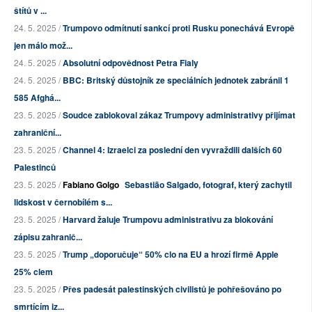
štítů v ...
24. 5. 2025 /
Trumpovo odmítnutí sankcí proti Rusku ponechává Evropě
jen málo mož...
24. 5. 2025 /
Absolutní odpovědnost Petra Fialy
24. 5. 2025 /
BBC: Britský důstojník ze speciálních jednotek zabránil 1
585 Afghá...
23. 5. 2025 /
Soudce zablokoval zákaz Trumpovy administrativy přijímat
zahraniční...
23. 5. 2025 /
Channel 4: Izraelci za poslední den vyvraždili dalších 60
Palestinců
23. 5. 2025 /
Fabiano Golgo
Sebastião Salgado, fotograf, který zachytil
lidskost v černobílém s...
23. 5. 2025 /
Harvard žaluje Trumpovu administrativu za blokování
zápisu zahranič...
23. 5. 2025 /
Trump „doporučuje“ 50% clo na EU a hrozí firmě Apple
25% clem
23. 5. 2025 /
Přes padesát palestinských civilistů je pohřešováno po
smrtícím iz...