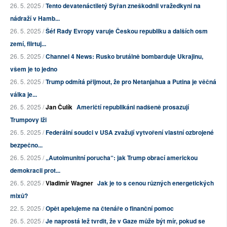
26. 5. 2025 /
Tento devatenáctiletý Syřan zneškodnil vražedkyni na
nádraží v Hamb...
26. 5. 2025 /
Šéf Rady Evropy varuje Českou republiku a dalších osm
zemí, flirtuj...
26. 5. 2025 /
Channel 4 News: Rusko brutálně bombarduje Ukrajinu,
všem je to jedno
26. 5. 2025 /
Trump odmítá přijmout, že pro Netanjahua a Putina je věčná
válka je...
26. 5. 2025 /
Jan Čulík
Američtí republikáni nadšeně prosazují
Trumpovy lži
26. 5. 2025 /
Federální soudci v USA zvažují vytvoření vlastní ozbrojené
bezpečno...
26. 5. 2025 /
„Autoimunitní porucha“: jak Trump obrací americkou
demokracii prot...
26. 5. 2025 /
Vladimír Wagner
Jak je to s cenou různých energetických
mixů?
22. 5. 2025 /
Opět apelujeme na čtenáře o finanční pomoc
26. 5. 2025 /
Je naprostá lež tvrdit, že v Gaze může být mír, pokud se