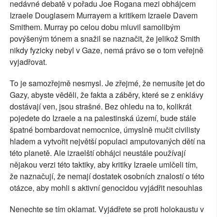
nedávné debatě v pořadu Joe Rogana mezi obhájcem
Izraele Douglasem Murrayem a kritikem Izraele Davem
Smithem. Murray po celou dobu mluvil samolibým
povýšeným tónem a snažil se naznačit, že jelikož Smith
nikdy fyzicky nebyl v Gaze, nemá právo se o tom veřejně
vyjadřovat.
To je samozřejmě nesmysl. Je zřejmé, že nemusíte jet do
Gazy, abyste věděli, že fakta a záběry, které se z enklávy
dostávají ven, jsou strašné. Bez ohledu na to, kolikrát
pojedete do Izraele a na palestinská území, bude stále
špatné bombardovat nemocnice, úmyslně mučit civilisty
hladem a vytvořit největší populaci amputovaných dětí na
této planetě. Ale izraelští obhájci neustále používají
nějakou verzi této taktiky, aby kritiky Izraele umlčeli tím,
že naznačují, že nemají dostatek osobních znalostí o této
otázce, aby mohli s aktivní genocidou vyjádřit nesouhlas
Nenechte se tím oklamat. Vyjádřete se proti holokaustu v