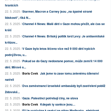
hranicích
22. 5. 2025 /
Starmer, Macron a Carney jsou „na špatné straně
lidskosti“, říká N...
22. 5. 2025 /
Channel 4 News: Malé děti v Gaze mohou přežít, ale čas se
krátí
22. 5. 2025 /
Channel 4 News: Britský politik lord Levy: Je antisemitské
kritizov...
22. 5. 2025 /
V Gaze bylo letos léčeno více než 9 000 dětí trpících
podvýživou, u...
22. 5. 2025 /
Pokud se do Gazy nedostane pomoc, může zemřít 14 000
dětí. Mírové s...
22. 5. 2025 /
Boris Cvek
Jak jsme to zase tomu zelenému šílenství
natřeli
22. 5. 2025 /
Dva zaměstnanci izraelské ambasády byli zastřeleni poblíž
židovské...
22. 5. 2025 /
Gaza: Palestinci potřebují činy, ne slova
22. 5. 2025 /
Boris Cvek
Kdepak ty sankce jsou…
22. 5. 2025 /
EU je vyzývána k reakci na plány Maďarska „efektivně