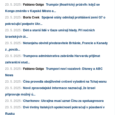
23. 5. 2025 /
Fabiano Golgo
Trumpův jihoafrický průšvih: když se
Kongo změnilo v Kapské Město a...
23. 5. 2025 /
Boris Cvek
Spojené státy odmítají prohlášení zemí G7 o
pokračující podpoře Ukr...
23. 5. 2025 /
Děti a starší lidé v Gaze umírají hlady. Při nočních
izraelských út...
23. 5. 2025 /
Netanjahu obvinil představitele Británie, Francie a Kanady
z „povzb...
23. 5. 2025 /
Trumpova administrativa zabránila Harvardu přijímat
zahraniční stud...
23. 5. 2025 /
Fabiano Golgo
Trumpovi noví vazalové: Disney a ABC
News
23. 5. 2025 /
Čína provedla obojživelné cvičení vylodění na Tchaj-wanu
23. 5. 2025 /
Nové zpravodajské informace naznačují, že Izrael
připravuje možný ú...
23. 5. 2025 /
Charitonov: Ukrajina musí uznat Čínu za spoluagresora
23. 5. 2025 /
Dvě třetiny italských společností pokračují v působení v
Rusku