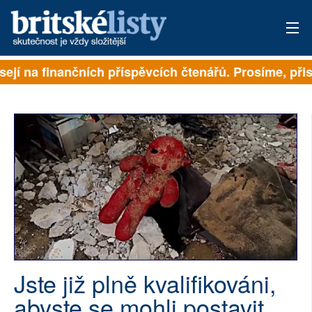
sejí na finančních příspěvcích čtenářů. Prosíme, přisp
PŘIHLÁSIT
AKTUÁLNÍ VYDÁNÍ
ARCHIV
ROZHOVORY
TÉMATA
NEJČTENĚJŠÍ ZA 7 DNÍ
AUTOŘI
Jste již plně kvalifikováni,
abyste se mohli postavit
PŘÍSPĚVKY NA PROVOZ