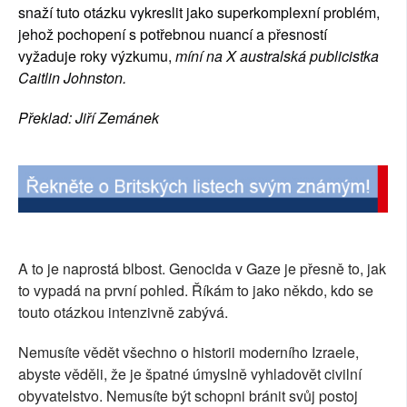
snaží tuto otázku vykreslit jako superkomplexní problém,
jehož pochopení s potřebnou nuancí a přesností
vyžaduje roky výzkumu
,
míní na X australská publicistka
Caitlin Johnston
.
Překlad: Jiří Zemánek
A to je naprostá blbost. Genocida v Gaze je přesně to, jak
to vypadá na první pohled. Říkám to jako někdo, kdo se
touto otázkou intenzivně zabývá.
Nemusíte vědět všechno o historii moderního Izraele,
abyste věděli, že je špatné úmyslně vyhladovět civilní
obyvatelstvo. Nemusíte být schopni bránit svůj postoj