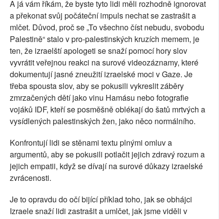
A já vám říkám, že byste tyto lidi měli rozhodně ignorovat
a překonat svůj počáteční impuls nechat se zastrašit a
mlčet. Důvod, proč se „To všechno číst nebudu, svobodu
Palestině“ stalo v pro-palestinských kruzích memem, je
ten, že izraelští apologeti se snaží pomocí hory slov
vyvrátit veřejnou reakci na surové videozáznamy, které
dokumentují jasné zneužití izraelské moci v Gaze. Je
třeba spousta slov, aby se pokusili vykreslit záběry
zmrzačených dětí jako vinu Hamásu nebo fotografie
vojáků IDF, kteří se posměšně oblékají do šatů mrtvých a
vysídlených palestinských žen, jako něco normálního.
Konfrontují lidi se stěnami textu plnými omluv a
argumentů, aby se pokusili potlačit jejich zdravý rozum a
jejich empatii, když se dívají na surové důkazy izraelské
zvrácenosti.
Je to opravdu do očí bijící příklad toho, jak se obhájci
Izraele snaží lidi zastrašit a umlčet, jak jsme viděli v