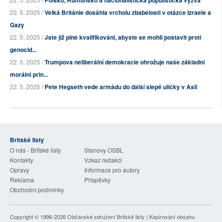
Polsko, Rumunsko a nacionalistická populistická výzva
22. 5. 2025 /
Velká Británie dosáhla vrcholu zbabělosti v otázce Izraele a
Gazy
22. 5. 2025 /
Jste již plně kvalifikováni, abyste se mohli postavit proti
genocid...
22. 5. 2025 /
Trumpova neliberální demokracie ohrožuje naše základní
morální prin...
22. 5. 2025 /
Pete Hegseth vede armádu do další slepé uličky v Asii
Britské listy
O nás - Britské listy
Stanovy OSBL
Kontakty
Vzkaz redakci
Opravy
Informace pro autory
Reklama
Příspěvky
Obchodní podmínky
Copyright © 1996-2026
Občanské sdružení Britské listy
| Kopírování obsahu