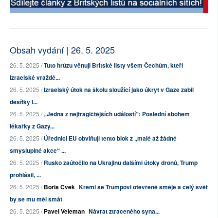
Obsah vydání | 26. 5. 2025
26. 5. 2025 /
Tuto hrůzu věnují Britské listy všem Čechům, kteří
izraelské vraždě...
26. 5. 2025 /
Izraelský útok na školu sloužící jako úkryt v Gaze zabil
desítky l...
26. 5. 2025 /
„Jedna z nejtragičtějších událostí“: Poslední sbohem
lékařky z Gazy...
26. 5. 2025 /
Úředníci EU obviňují tento blok z „malé až žádné
smysluplné akce“ ...
26. 5. 2025 /
Rusko zaútočilo na Ukrajinu dalšími útoky dronů, Trump
prohlásil, ...
26. 5. 2025 /
Boris Cvek
Kreml se Trumpovi otevřeně směje a celý svět
by se mu měl smát
26. 5. 2025 /
Pavel Veleman
Návrat ztraceného syna...