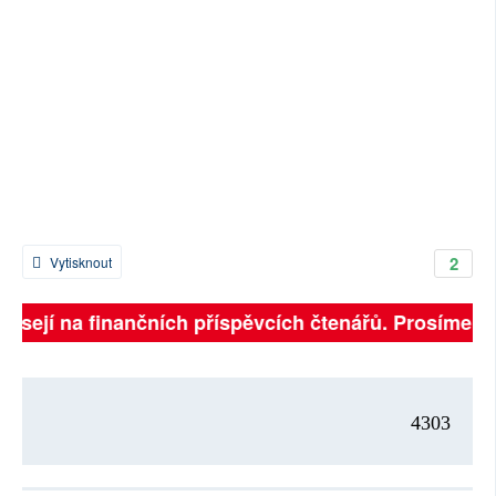
2
Vytisknout
visejí na finančních příspěvcích čtenářů. Prosíme, při
4303