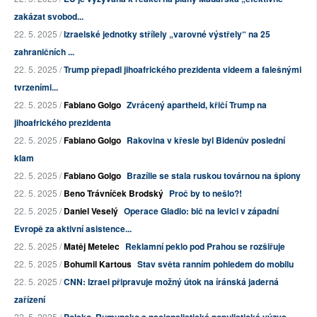
zakázat svobod...
22. 5. 2025 /
Izraelské jednotky střílely „varovné výstřely“ na 25
zahraničních ...
22. 5. 2025 /
Trump přepadl jihoafrického prezidenta videem a falešnými
tvrzeními...
22. 5. 2025 /
Fabiano Golgo
Zvrácený apartheid, křičí Trump na
jihoafrického prezidenta
22. 5. 2025 /
Fabiano Golgo
Rakovina v křesle byl Bidenův poslední
klam
22. 5. 2025 /
Fabiano Golgo
Brazílie se stala ruskou továrnou na špiony
22. 5. 2025 /
Beno Trávníček Brodský
Proč by to nešlo?!
22. 5. 2025 /
Daniel Veselý
Operace Gladio: bič na levici v západní
Evropě za aktivní asistence...
22. 5. 2025 /
Matěj Metelec
Reklamní peklo pod Prahou se rozšiřuje
22. 5. 2025 /
Bohumil Kartous
Stav světa ranním pohledem do mobilu
22. 5. 2025 /
CNN: Izrael připravuje možný útok na íránská jaderná
zařízení
22. 5. 2025 /