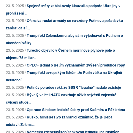
23. 5. 2025 /
Spojené státy zablokovaly klauzuli o podpoře Ukrajiny v
prohlášení ...
23. 5. 2025 /
Ofenzíva ruské armády se navzdory Putinovu požadavku
zabírat další ...
23. 5. 2025 /
Trump řekl Zelenskému, aby sám vyjednával s Putinem o
ukončení války
23. 5. 2025 /
Turecko objevilo v Černém moři nové plynové pole o
objemu 75 miliar...
23. 5. 2025 /
OPEC+ jednal o třetím významném zvýšení produkce ropy
23. 5. 2025 /
Trump řekl evropským lídrům, že Putin válku na Ukrajině
neukončí
23. 5. 2025 /
Putinův poradce řekl, že SSSR "legálně" nadále existuje
23. 5. 2025 /
Bývalý velitel NATO navrhuje oživit největší vojenské
cvičení stude...
23. 5. 2025 /
Operace Sindoor: Indické údery proti Kašmíru a Pákistánu
23. 5. 2025 /
Rusko: Ministerstvo zahraničí oznámilo, že je třeba
odstavit Zelens...
23. 5. 2025 /
Německo zdesetinásobí tankovou jednotku na ruských