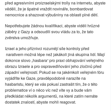
před agresivními proizraelskými trolly na internetu, abyste
věděli, že je špatné vraždit novináře, bombardovat
nemocnice a shazovat výbušniny na oblasti plné dětí.
Nepotřebujete žádnou kvalifikaci, abyste viděli hrůzné
záběry z Gazy a odsoudili svou vládu za to, že tato
zvěrstva umožňuje.
Izrael a jeho příznivci rozumějí síle kontroly před
narativem možná lépe než jakákoli jiná skupina lidí. Mají
dokonce slovo „hasbara“ pro praxi obhajování veřejného
obrazu Izraele a pro ospravedlňování jeho zločinů před
západní veřejností. Pokud se na jakémkoli veřejném fóru
vyjádříte ke Gaze, pravděpodobně narazíte na
hasbaristu, který se vás pokusí zastrašit tím, že o této
problematice ví o něco víc než víte vy a bude vám
předkládat několik argumentů, na které zatím nemáte
dostatek znalostí, abyste mohli reagovat.