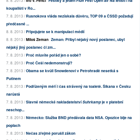
8. 8. 2013 /
Ivo V. Fencl
Festíky a jeden Fluff Fest Open air Na letišti i na
koupališti v Ro...
7. 8. 2013 /
Rusnokova vláda nezískala důvěru, TOP 09 a ČSSD požadují
předčasné ...
8. 8. 2013 /
Připojujete se k manipulaci médií
8. 8. 2013 /
Miloš Zeman
Zeman: Přibyl nějaký nový poslanec, ubyl
nějaký jiný poslanec či zm...
7. 8. 2013 /
Proč mluvíte pořád jen o sobě?
7. 8. 2013 /
Proč Češi nedemonstrují?
7. 8. 2013 /
Obama se kvůli Snowdenovi v Petrohradě nesetká s
Putinem
7. 8. 2013 /
Podřízeným měří i čas strávený na toaletě. Šikana v Česku
narůstá
7. 8. 2013 /
Slavné německé nakladatelství
je v platební
Suhrkamp
neschop...
7. 8. 2013 /
Německo: Služba BND předávala data NSA. Opozice bije na
poplach
7. 8. 2013 /
Nečas zřejmě porušil zákon