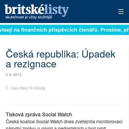
visejí na finančních příspěvcích čtenářů. Prosíme, při
PŘIHLÁSIT
AKTUÁLNÍ VYDÁNÍ
Česká republika: Úpadek
ARCHIV
a rezignace
ROZHOVORY
6. 8. 2013
TÉMATA
čas čtení 3 minuty
NEJČTENĚJŠÍ ZA 7 DNÍ
AUTOŘI
Tisková zpráva Social Watch
Česká koalice Social Watch dnes zveřejnila monitorovací
PŘÍSPĚVKY NA PROVOZ
národní zprávu o vývoji a nedostatcích v boji proti