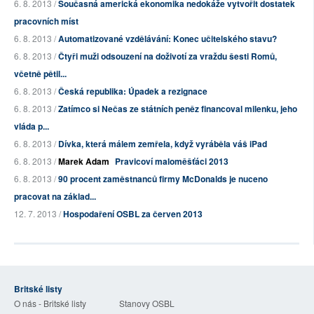
6. 8. 2013 /
Současná americká ekonomika nedokáže vytvořit dostatek
pracovních míst
6. 8. 2013 /
Automatizované vzdělávání: Konec učitelského stavu?
6. 8. 2013 /
Čtyři muži odsouzení na doživotí za vraždu šesti Romů,
včetně pětil...
6. 8. 2013 /
Česká republika: Úpadek a rezignace
6. 8. 2013 /
Zatímco si Nečas ze státních peněz financoval milenku, jeho
vláda p...
6. 8. 2013 /
Dívka, která málem zemřela, když vyráběla váš iPad
6. 8. 2013 /
Marek Adam
Pravicoví maloměšťáci 2013
6. 8. 2013 /
90 procent zaměstnanců firmy McDonalds je nuceno
pracovat na základ...
12. 7. 2013 /
Hospodaření OSBL za červen 2013
Britské listy
O nás - Britské listy
Stanovy OSBL