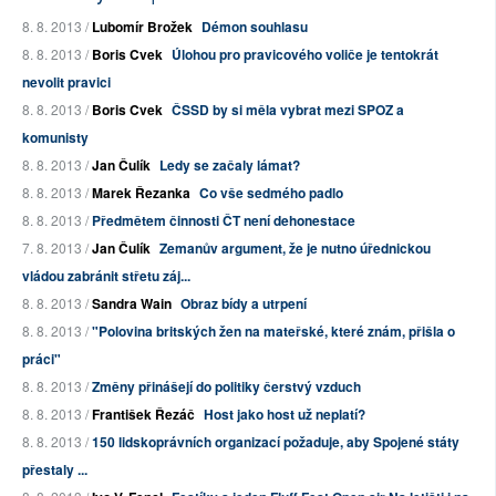
8. 8. 2013 /
Lubomír Brožek
Démon souhlasu
8. 8. 2013 /
Boris Cvek
Úlohou pro pravicového voliče je tentokrát
nevolit pravici
8. 8. 2013 /
Boris Cvek
ČSSD by si měla vybrat mezi SPOZ a
komunisty
8. 8. 2013 /
Jan Čulík
Ledy se začaly lámat?
8. 8. 2013 /
Marek Řezanka
Co vše sedmého padlo
8. 8. 2013 /
Předmětem činnosti ČT není dehonestace
7. 8. 2013 /
Jan Čulík
Zemanův argument, že je nutno úřednickou
vládou zabránit střetu záj...
8. 8. 2013 /
Sandra Wain
Obraz bídy a utrpení
8. 8. 2013 /
"Polovina britských žen na mateřské, které znám, přišla o
práci"
8. 8. 2013 /
Změny přinášejí do politiky čerstvý vzduch
8. 8. 2013 /
František Řezáč
Host jako host už neplatí?
8. 8. 2013 /
150 lidskoprávních organizací požaduje, aby Spojené státy
přestaly ...