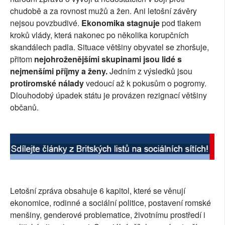
chudobě a za rovnost mužů a žen. Ani letošní závěry
SOCIÁLNÍ SÍTĚ
nejsou povzbudivé.
Ekonomika stagnuje
pod tlakem
kroků vlády, která nakonec po několika korupčních
RUBRIKY
skandálech padla. Situace většiny obyvatel se zhoršuje,
přitom
nejohroženějšími skupinami jsou lidé s
PLNÁ VERZE STRÁNEK
nejmenšími příjmy a ženy.
Jedním z výsledků jsou
protiromské nálady
vedoucí až k pokusům o pogromy.
Dlouhodobý úpadek státu je provázen rezignací většiny
občanů.
Letošní zpráva obsahuje 6 kapitol, které se věnují
ekonomice, rodinné a sociální politice, postavení romské
menšiny, genderové problematice, životnímu prostředí i