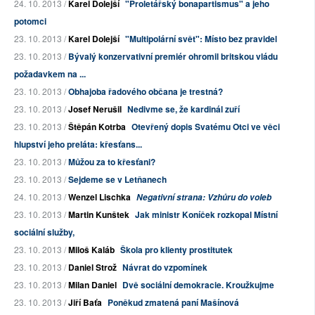
24. 10. 2013 /
Karel Dolejší
"Proletářský bonapartismus" a jeho
potomci
23. 10. 2013 /
Karel Dolejší
"Multipolární svět": Místo bez pravidel
23. 10. 2013 /
Bývalý konzervativní premiér ohromil britskou vládu
požadavkem na ...
23. 10. 2013 /
Obhajoba řadového občana je trestná?
23. 10. 2013 /
Josef Nerušil
Nedivme se, že kardinál zuří
23. 10. 2013 /
Štěpán Kotrba
Otevřený dopis Svatému Otci ve věci
hlupství jeho preláta: křesťans...
23. 10. 2013 /
Můžou za to křesťani?
23. 10. 2013 /
Sejdeme se v Letňanech
24. 10. 2013 /
Wenzel Lischka
Negativní strana: Vzhůru do voleb
23. 10. 2013 /
Martin Kunštek
Jak ministr Koníček rozkopal Místní
sociální služby,
23. 10. 2013 /
Miloš Kaláb
Škola pro klienty prostitutek
23. 10. 2013 /
Daniel Strož
Návrat do vzpomínek
23. 10. 2013 /
Milan Daniel
Dvě sociální demokracie. Kroužkujme
23. 10. 2013 /
Jiří Baťa
Poněkud zmatená paní Mašínová