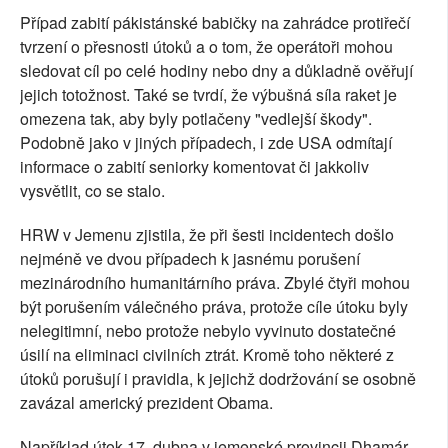
Případ zabití pákistánské babičky na zahrádce protiřečí
tvrzení o přesnosti útoků a o tom, že operátoři mohou
sledovat cíl po celé hodiny nebo dny a důkladně ověřují
jejich totožnost. Také se tvrdí, že výbušná síla raket je
omezena tak, aby byly potlačeny "vedlejší škody".
Podobně jako v jiných případech, i zde USA odmítají
informace o zabití seniorky komentovat či jakkoliv
vysvětlit, co se stalo.
HRW v Jemenu zjistila, že při šesti incidentech došlo
nejméně ve dvou případech k jasnému porušení
mezinárodního humanitárního práva. Zbylé čtyři mohou
být porušením válečného práva, protože cíle útoku byly
nelegitimní, nebo protože nebylo vyvinuto dostatečné
úsilí na eliminaci civilních ztrát. Kromě toho některé z
útoků porušují i pravidla, k jejichž dodržování se osobně
zavázal americký prezident Obama.
Například útok 17. dubna v jemenské provincii Dhamár