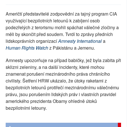
SOCIÁLNÍ SÍTĚ
Američtí představitelé zodpovědní za tajný program CIA
RUBRIKY
využívající bezpilotních letounů k zabíjení osob
podezřelých z terorismu mohli spáchat válečné zločiny a
PLNÁ VERZE STRÁNEK
měli by skončit před soudem. Tvrdí to zprávy předních
lidskoprávních organizací
Amnesty International
a
Human Rights Watch
z Pákistánu a Jemenu.
Amnesty upozorňuje na případ babičky, jež byla zabita při
sklizni zeleniny, a na další incidenty, které mohou
znamenat porušení mezinárodního práva chránícího
civilisty. Šetření HRW ukázalo, že útoky raketami z
bezpilotních letounů protiřečí mezinárodnímu válečnému
právu, jsou porušením lidských práv i vlastních pravidel
amerického prezidenta Obamy ohledně útoků
bezpilotními letouny.