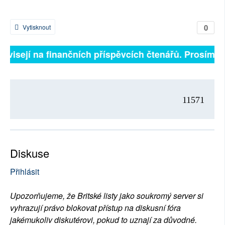
0
Vytisknout
závisejí na finančních příspěvcích čtenářů. Prosíme, p
11571
Diskuse
Přihlásit
Upozorňujeme, že Britské listy jako soukromý server si
vyhrazují právo blokovat přístup na diskusní fóra
jakémukoliv diskutérovi, pokud to uznají za důvodné.