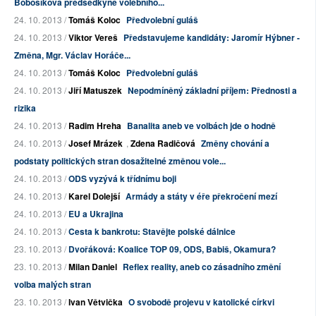
Bobošíková předsedkyně volebního...
24. 10. 2013 /
Tomáš Koloc
Předvolební guláš
24. 10. 2013 /
Viktor Vereš
Představujeme kandidáty: Jaromír Hýbner -
Změna, Mgr. Václav Horáče...
24. 10. 2013 /
Tomáš Koloc
Předvolební guláš
24. 10. 2013 /
Jiří Matuszek
Nepodmíněný základní příjem: Přednosti a
rizika
24. 10. 2013 /
Radim Hreha
Banalita aneb ve volbách jde o hodně
24. 10. 2013 /
Josef Mrázek
,
Zdena Radičová
Změny chování a
podstaty politických stran dosažitelné změnou vole...
24. 10. 2013 /
ODS vyzývá k třídnímu boji
24. 10. 2013 /
Karel Dolejší
Armády a státy v éře překročení mezí
24. 10. 2013 /
EU a Ukrajina
24. 10. 2013 /
Cesta k bankrotu: Stavějte polské dálnice
23. 10. 2013 /
Dvořáková: Koalice TOP 09, ODS, Babiš, Okamura?
23. 10. 2013 /
Milan Daniel
Reflex reality, aneb co zásadního změní
volba malých stran
23. 10. 2013 /
Ivan Větvička
O svobodě projevu v katolické církvi