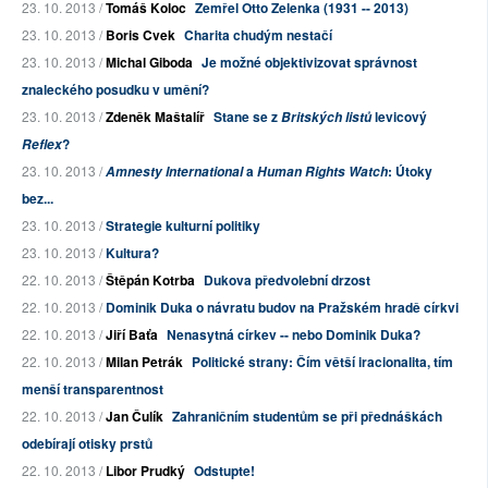
23. 10. 2013 /
Tomáš Koloc
Zemřel Otto Zelenka (1931 -- 2013)
23. 10. 2013 /
Boris Cvek
Charita chudým nestačí
23. 10. 2013 /
Michal Giboda
Je možné objektivizovat správnost
znaleckého posudku v umění?
23. 10. 2013 /
Zdeněk Maštalíř
Stane se z
levicový
Britských listů
?
Reflex
23. 10. 2013 /
a
: Útoky
Amnesty International
Human Rights Watch
bez...
23. 10. 2013 /
Strategie kulturní politiky
23. 10. 2013 /
Kultura?
22. 10. 2013 /
Štěpán Kotrba
Dukova předvolební drzost
22. 10. 2013 /
Dominik Duka o návratu budov na Pražském hradě církvi
22. 10. 2013 /
Jiří Baťa
Nenasytná církev -- nebo Dominik Duka?
22. 10. 2013 /
Milan Petrák
Politické strany: Čím větší iracionalita, tím
menší transparentnost
22. 10. 2013 /
Jan Čulík
Zahraničním studentům se při přednáškách
odebírají otisky prstů
22. 10. 2013 /
Libor Prudký
Odstupte!