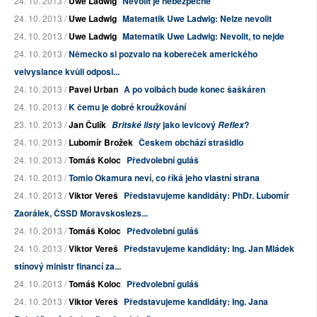
24. 10. 2013 /
Uwe Ladwig
Nevolit je nebezpečné
24. 10. 2013 /
Uwe Ladwig
Matematik Uwe Ladwig: Nelze nevolit
24. 10. 2013 /
Uwe Ladwig
Matematik Uwe Ladwig: Nevolit, to nejde
24. 10. 2013 /
Německo si pozvalo na kobereček amerického
velvyslance kvůli odposl...
24. 10. 2013 /
Pavel Urban
A po volbách bude konec šaškáren
24. 10. 2013 /
K čemu je dobré kroužkování
23. 10. 2013 /
Jan Čulík
jako levicový
?
Britské listy
Reflex
24. 10. 2013 /
Lubomír Brožek
Českem obchází strašidlo
24. 10. 2013 /
Tomáš Koloc
Předvolební guláš
24. 10. 2013 /
Tomio Okamura neví, co říká jeho vlastní strana
24. 10. 2013 /
Viktor Vereš
Představujeme kandidáty: PhDr. Lubomír
Zaorálek, ČSSD Moravskoslezs...
24. 10. 2013 /
Tomáš Koloc
Předvolební guláš
24. 10. 2013 /
Viktor Vereš
Představujeme kandidáty: Ing. Jan Mládek
stínový ministr financí za...
24. 10. 2013 /
Tomáš Koloc
Předvolební guláš
24. 10. 2013 /
Viktor Vereš
Představujeme kandidáty: Ing. Jana