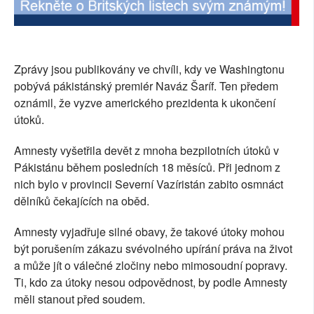
Zprávy jsou publikovány ve chvíli, kdy ve Washingtonu
pobývá pákistánský premiér Naváz Šaríf. Ten předem
oznámil, že vyzve amerického prezidenta k ukončení
útoků.
Amnesty vyšetřila devět z mnoha bezpilotních útoků v
Pákistánu během posledních 18 měsíců. Při jednom z
nich bylo v provincii Severní Vazíristán zabito osmnáct
dělníků čekajících na oběd.
Amnesty vyjadřuje silné obavy, že takové útoky mohou
být porušením zákazu svévolného upírání práva na život
a může jít o válečné zločiny nebo mimosoudní popravy.
Ti, kdo za útoky nesou odpovědnost, by podle Amnesty
měli stanout před soudem.