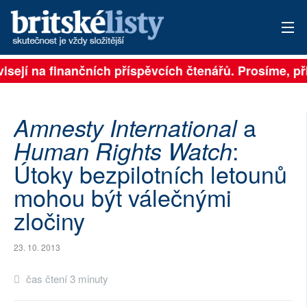
visejí na finančních příspěvcích čtenářů. Prosíme, při
PŘIHLÁSIT
AKTUÁLNÍ VYDÁNÍ
a
Amnesty International
ARCHIV
:
Human Rights Watch
Útoky bezpilotních letounů
ROZHOVORY
mohou být válečnými
TÉMATA
zločiny
NEJČTENĚJŠÍ ZA 7 DNÍ
23. 10. 2013
AUTOŘI
čas čtení 3 minuty
PŘÍSPĚVKY NA PROVOZ