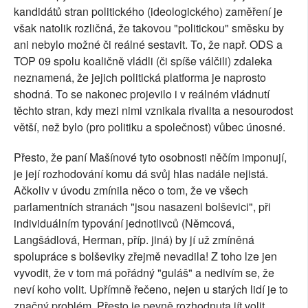
kandidátů stran politického (ideologického) zaměření je
však natolik rozličná, že takovou "politickou" směsku by
ani nebylo možné či reálné sestavit. To, že např. ODS a
TOP 09 spolu koaličně vládli (či spíše válčili) zdaleka
neznamená, že jejich politická platforma je naprosto
shodná. To se nakonec projevilo i v reálném vládnutí
těchto stran, kdy mezi nimi vznikala rivalita a nesourodost
větší, než bylo (pro politiku a společnost) vůbec únosné.
Přesto, že paní Mašínové tyto osobnosti něčím imponují,
je její rozhodování komu dá svůj hlas nadále nejistá.
Ačkoliv v úvodu zmínila něco o tom, že ve všech
parlamentních stranách "jsou nasazeni bolševici", při
individuálním typování jednotlivců (Němcová,
Langšádlová, Herman, příp. jiná) by jí už zmíněná
spolupráce s bolševiky zřejmě nevadila! Z toho lze jen
vyvodit, že v tom má pořádný "guláš" a nedivím se, že
neví koho volit. Upřímně řečeno, nejen u starých lidí je to
značný problém. Přesto je pevně rozhodnuta jít volit,