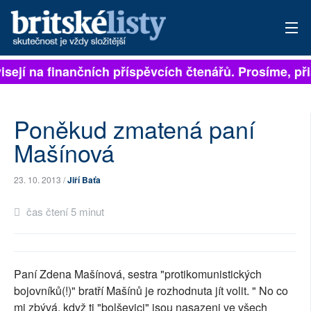
isejí na finančních příspěvcích čtenářů. Prosíme, přis
PŘIHLÁSIT
AKTUÁLNÍ VYDÁNÍ
Poněkud zmatená paní
ARCHIV
Mašínová
ROZHOVORY
23. 10. 2013 /
Jiří Baťa
TÉMATA
čas čtení 5 minut
NEJČTENĚJŠÍ ZA 7 DNÍ
AUTOŘI
Paní Zdena Mašínová, sestra "protikomunistických
bojovníků(!)" bratří Mašínů je rozhodnuta jít volit. " No co
PŘÍSPĚVKY NA PROVOZ
mi zbývá, když ti "bolševici" jsou nasazeni ve všech