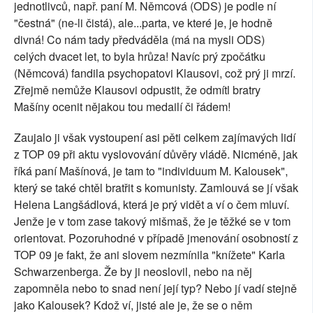
jednotlivců, např. paní M. Němcová (ODS) je podle ní
"čestná" (ne-li čistá), ale...parta, ve které je, je hodně
divná! Co nám tady předváděla (má na mysli ODS)
celých dvacet let, to byla hrůza! Navíc prý zpočátku
(Němcová) fandila psychopatovi Klausovi, což prý ji mrzí.
Zřejmě nemůže Klausovi odpustit, že odmítl bratry
Mašíny ocenit nějakou tou medailí či řádem!
Zaujalo ji však vystoupení asi pěti celkem zajímavých lidí
z TOP 09 při aktu vyslovování důvěry vládě. Nicméně, jak
říká paní Mašínová, je tam to "individuum M. Kalousek",
který se také chtěl bratřit s komunisty. Zamlouvá se jí však
Helena Langšádlová, která je prý vidět a ví o čem mluví.
Jenže je v tom zase takový mišmaš, že je těžké se v tom
orientovat. Pozoruhodné v případě jmenování osobností z
TOP 09 je fakt, že ani slovem nezmínila "knížete" Karla
Schwarzenberga. Že by ji neoslovil, nebo na něj
zapomněla nebo to snad není její typ? Nebo jí vadí stejně
jako Kalousek? Kdož ví, jisté ale je, že se o něm