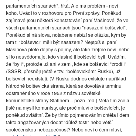
parlamentních stranách", říká. Ale má problém - neví
SOCIÁLNÍ SÍTĚ
koho. Uvádí to v rozhovoru pro První zprávy. Poněkud
zajímavé jsou některá konstatování paní Mašínové, že ve
RUBRIKY
všech parlamentních stranách jsou "nasazeni bolševici".
Poněkud silná slova, notabene nabízí se otázka, kým by
PLNÁ VERZE STRÁNEK
tam ti "bolševici" měli být nasazeni? Nejspíš si paní
Mašínová plete dojmy s pojmy, ale také zřejmě neví, nebo
si to neuvědomuje, kdo vlastně ti bolševici byli. Uvádím,
že "byli", protože už ani v zemi, kde se bolševici "zrodili"
(SSSR, přesněji ještě v tzv. "bolševickém" Rusku), už
bolševici neexistují. (V Rusku dodnes existuje například
Národně bolševická strana, která se dovolává termínu
odstraněného v roce 1952 z názvu sovětské
komunistické strany Stalinem -- pozn. red.) Měla tím zcela
jistě na mysli komunisty, ale proč mluví o bolševicích, je
poněkud zvláštní. Že by tímto pojmenováním chtěla lidem
takto angažovaných dodat "důležitosti" nebo větší
společenskou nebezpečnost? Nebo neví o čem mluví,