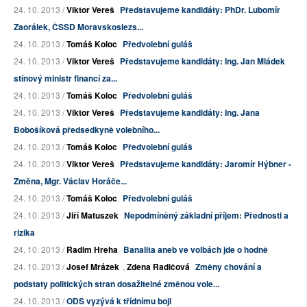
24. 10. 2013 /
Viktor Vereš
Představujeme kandidáty: PhDr. Lubomír
Zaorálek, ČSSD Moravskoslezs...
24. 10. 2013 /
Tomáš Koloc
Předvolební guláš
24. 10. 2013 /
Viktor Vereš
Představujeme kandidáty: Ing. Jan Mládek
stínový ministr financí za...
24. 10. 2013 /
Tomáš Koloc
Předvolební guláš
24. 10. 2013 /
Viktor Vereš
Představujeme kandidáty: Ing. Jana
Bobošíková předsedkyně volebního...
24. 10. 2013 /
Tomáš Koloc
Předvolební guláš
24. 10. 2013 /
Viktor Vereš
Představujeme kandidáty: Jaromír Hýbner -
Změna, Mgr. Václav Horáče...
24. 10. 2013 /
Tomáš Koloc
Předvolební guláš
24. 10. 2013 /
Jiří Matuszek
Nepodmíněný základní příjem: Přednosti a
rizika
24. 10. 2013 /
Radim Hreha
Banalita aneb ve volbách jde o hodně
24. 10. 2013 /
Josef Mrázek
,
Zdena Radičová
Změny chování a
podstaty politických stran dosažitelné změnou vole...
24. 10. 2013 /
ODS vyzývá k třídnímu boji