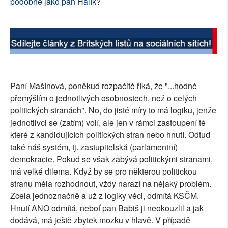
podobně jako pan Halík
?
Paní Mašínová, poněkud rozpačitě říká, že "...hodně
přemýšlím o jednotlivých osobnostech, než o celých
politických stranách". No, do jisté míry to má logiku, jenže
jednotlivci se (zatím) volí, ale jen v rámci zastoupení té
které z kandidujících politických stran nebo hnutí. Odtud
také náš systém, tj. zastupitelská (parlamentní)
demokracie. Pokud se však zabývá politickými stranami,
má velké dilema. Když by se pro některou politickou
stranu měla rozhodnout, vždy narazí na nějaký problém.
Zcela jednoznačně a už z logiky věci, odmítá KSČM.
Hnutí ANO odmítá, neboť pan Babiš ji neokouzlil a jak
dodává, má ještě zbytek mozku v hlavě. V případě