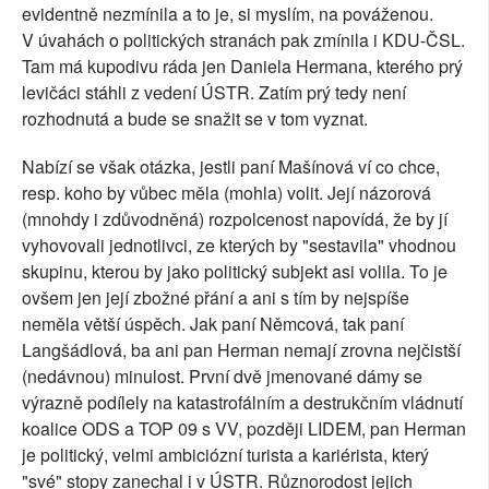
evidentně nezmínila a to je, si myslím, na pováženou.
V úvahách o politických stranách pak zmínila i KDU-ČSL.
Tam má kupodivu ráda jen Daniela Hermana, kterého prý
levičáci stáhli z vedení ÚSTR. Zatím prý tedy není
rozhodnutá a bude se snažit se v tom vyznat.
Nabízí se však otázka, jestli paní Mašínová ví co chce,
resp. koho by vůbec měla (mohla) volit. Její názorová
(mnohdy i zdůvodněná) rozpolcenost napovídá, že by jí
vyhovovali jednotlivci, ze kterých by "sestavila" vhodnou
skupinu, kterou by jako politický subjekt asi volila. To je
ovšem jen její zbožné přání a ani s tím by nejspíše
neměla větší úspěch. Jak paní Němcová, tak paní
Langšádlová, ba ani pan Herman nemají zrovna nejčistší
(nedávnou) minulost. První dvě jmenované dámy se
výrazně podílely na katastrofálním a destrukčním vládnutí
koalice ODS a TOP 09 s VV, později LIDEM, pan Herman
je politický, velmi ambiciózní turista a kariérista, který
"své" stopy zanechal i v ÚSTR. Různorodost jejich