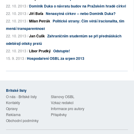
22. 10. 2013 /
Dominik Duka o návratu budov na Pražském hradě církvi
22. 10. 2013 /
Jiří Baťa
Nenasytná církev -- nebo Dominik Duka?
22. 10. 2013 /
Milan Petrák
Politické strany: Čím větší iracionalita, tím
menší transparentnost
22. 10. 2013 /
Jan Čulík
Zahraničním studentům se při přednáškách
odebírají otisky prstů
22. 10. 2013 /
Libor Prudký
Odstupte!
15. 9. 2013 /
Hospodaření OSBL za srpen 2013
Britské listy
O nás - Britské listy
Stanovy OSBL
Kontakty
Vzkaz redakci
Opravy
Informace pro autory
Reklama
Příspěvky
Obchodní podmínky