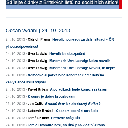
Obsah vydání | 24. 10. 2013
24. 10. 2013 /
Oldřich Průša
Nevoliči ponesou za další situaci v ČR
plnou zodpovědnost
24. 10. 2013 /
Uwe Ladwig
Nevolit je nebezpečné
24. 10. 2013 /
Uwe Ladwig
Matematik Uwe Ladwig: Nelze nevolit
24. 10. 2013 /
Uwe Ladwig
Matematik Uwe Ladwig: Nevolit, to nejde
24. 10. 2013 /
Německo si pozvalo na kobereček amerického
velvyslance kvůli odposl...
24. 10. 2013 /
Pavel Urban
A po volbách bude konec šaškáren
24. 10. 2013 /
K čemu je dobré kroužkování
23. 10. 2013 /
Jan Čulík
jako levicový
?
Britské listy
Reflex
24. 10. 2013 /
Lubomír Brožek
Českem obchází strašidlo
24. 10. 2013 /
Tomáš Koloc
Předvolební guláš
24. 10. 2013 /
Tomio Okamura neví, co říká jeho vlastní strana