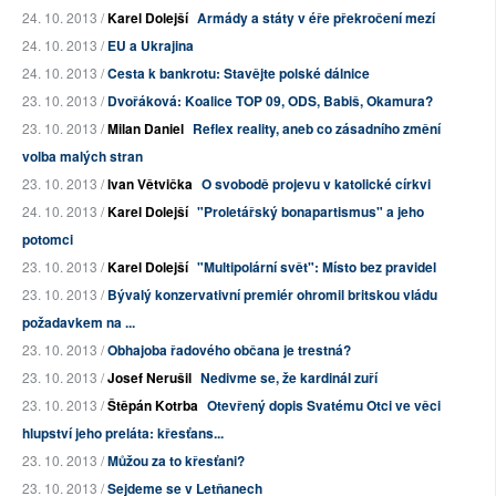
24. 10. 2013 /
Karel Dolejší
Armády a státy v éře překročení mezí
24. 10. 2013 /
EU a Ukrajina
24. 10. 2013 /
Cesta k bankrotu: Stavějte polské dálnice
23. 10. 2013 /
Dvořáková: Koalice TOP 09, ODS, Babiš, Okamura?
23. 10. 2013 /
Milan Daniel
Reflex reality, aneb co zásadního změní
volba malých stran
23. 10. 2013 /
Ivan Větvička
O svobodě projevu v katolické církvi
24. 10. 2013 /
Karel Dolejší
"Proletářský bonapartismus" a jeho
potomci
23. 10. 2013 /
Karel Dolejší
"Multipolární svět": Místo bez pravidel
23. 10. 2013 /
Bývalý konzervativní premiér ohromil britskou vládu
požadavkem na ...
23. 10. 2013 /
Obhajoba řadového občana je trestná?
23. 10. 2013 /
Josef Nerušil
Nedivme se, že kardinál zuří
23. 10. 2013 /
Štěpán Kotrba
Otevřený dopis Svatému Otci ve věci
hlupství jeho preláta: křesťans...
23. 10. 2013 /
Můžou za to křesťani?
23. 10. 2013 /
Sejdeme se v Letňanech