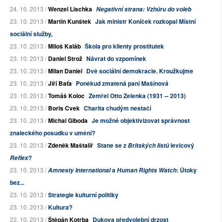
24. 10. 2013 /
Wenzel Lischka
Negativní strana: Vzhůru do voleb
23. 10. 2013 /
Martin Kunštek
Jak ministr Koníček rozkopal Místní
sociální služby,
23. 10. 2013 /
Miloš Kaláb
Škola pro klienty prostitutek
23. 10. 2013 /
Daniel Strož
Návrat do vzpomínek
23. 10. 2013 /
Milan Daniel
Dvě sociální demokracie. Kroužkujme
23. 10. 2013 /
Jiří Baťa
Poněkud zmatená paní Mašínová
23. 10. 2013 /
Tomáš Koloc
Zemřel Otto Zelenka (1931 -- 2013)
23. 10. 2013 /
Boris Cvek
Charita chudým nestačí
23. 10. 2013 /
Michal Giboda
Je možné objektivizovat správnost
znaleckého posudku v umění?
23. 10. 2013 /
Zdeněk Maštalíř
Stane se z
levicový
Britských listů
?
Reflex
23. 10. 2013 /
a
: Útoky
Amnesty International
Human Rights Watch
bez...
23. 10. 2013 /
Strategie kulturní politiky
23. 10. 2013 /
Kultura?
22. 10. 2013 /
Štěpán Kotrba
Dukova předvolební drzost