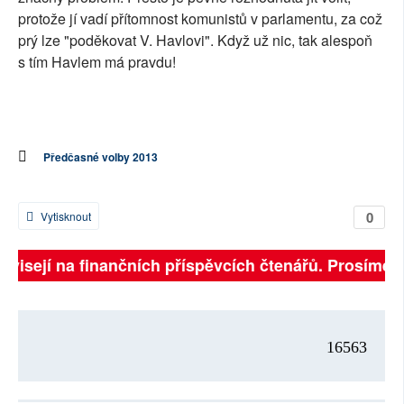
protože jí vadí přítomnost komunistů v parlamentu, za což
prý lze "poděkovat V. Havlovi". Když už nic, tak alespoň
s tím Havlem má pravdu!
Předčasné volby 2013
0
Vytisknout
závisejí na finančních příspěvcích čtenářů. Prosíme, p
16563