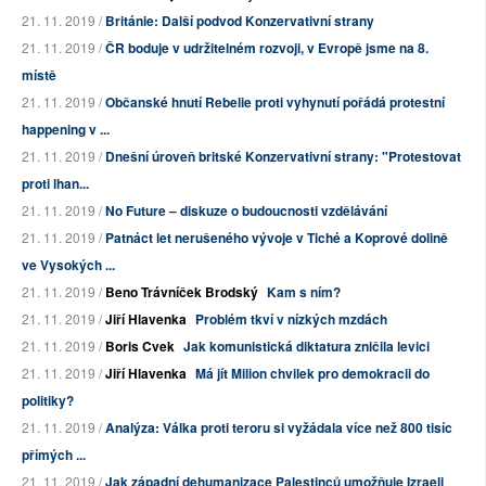
21. 11. 2019 /
Británie: Další podvod Konzervativní strany
21. 11. 2019 /
ČR boduje v udržitelném rozvoji, v Evropě jsme na 8.
místě
21. 11. 2019 /
Občanské hnutí Rebelie proti vyhynutí pořádá protestní
happening v ...
21. 11. 2019 /
Dnešní úroveň britské Konzervativní strany: "Protestovat
proti lhan...
21. 11. 2019 /
No Future – diskuze o budoucnosti vzdělávání
21. 11. 2019 /
Patnáct let nerušeného vývoje v Tiché a Koprové dolině
ve Vysokých ...
21. 11. 2019 /
Beno Trávníček Brodský
Kam s ním?
21. 11. 2019 /
Jiří Hlavenka
Problém tkví v nízkých mzdách
21. 11. 2019 /
Boris Cvek
Jak komunistická diktatura zničila levici
21. 11. 2019 /
Jiří Hlavenka
Má jít Milion chvilek pro demokracii do
politiky?
21. 11. 2019 /
Analýza: Válka proti teroru si vyžádala více než 800 tisíc
přímých ...
21. 11. 2019 /
Jak západní dehumanizace Palestinců umožňuje Izraeli