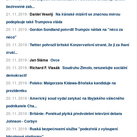
beztrestně zab...
21. 11. 2019 /
Daniel Veselý
Na íránské mizérii se značnou měrou
podepisuje také Trumpova vláda
20. 11. 2019 /
Gordon Sondland potvrdil Trumpův nátlak na "něco za
něco"
20. 11. 2019 /
Twitter pohrozil britské Konzervativní straně, že jí za lhaní
zruší...
20. 11. 2019 /
Jan Sláma
Ovce
20. 11. 2019 /
Richard F. Vlasák
Soudruhu Zimolo, netunelujte sociální
demokracii!
20. 11. 2019 /
Polsko: Malgorzata Kidawa-Błońska kandiduje na
prezidentku
20. 11. 2019 /
Americký soud vydal zatykač na libyjského válečného
podnikatele Cha...
20. 11. 2019 /
Británie: Poněkud plytká předvolební televizní debata
Johnson - Corbyn
20. 11. 2019 /
Ruská bezpečnostní služba "podezřelá z vyloupení
bitcoinové platformy"