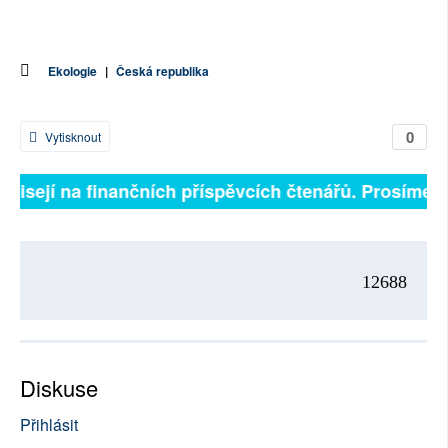
Ekologie
|
Česká republika
0
Vytisknout
ávisejí na finančních příspěvcích čtenářů. Prosíme, př
12688
Diskuse
Přihlásit