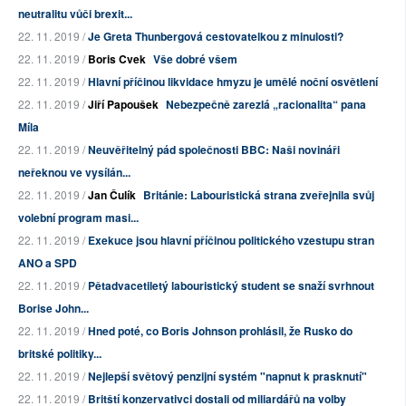
neutralitu vůči brexit...
22. 11. 2019 /
Je Greta Thunbergová cestovatelkou z minulosti?
22. 11. 2019 /
Boris Cvek
Vše dobré všem
22. 11. 2019 /
Hlavní příčinou likvidace hmyzu je umělé noční osvětlení
22. 11. 2019 /
Jiří Papoušek
Nebezpečně zarezlá „racionalita“ pana
Míla
22. 11. 2019 /
Neuvěřitelný pád společnosti BBC: Naši novináři
neřeknou ve vysílán...
22. 11. 2019 /
Jan Čulík
Británie: Labouristická strana zveřejnila svůj
volební program masi...
22. 11. 2019 /
Exekuce jsou hlavní příčinou politického vzestupu stran
ANO a SPD
22. 11. 2019 /
Pětadvacetiletý labouristický student se snaží svrhnout
Borise John...
22. 11. 2019 /
Hned poté, co Boris Johnson prohlásil, že Rusko do
britské politiky...
22. 11. 2019 /
Nejlepší světový penzijní systém "napnut k prasknutí"
22. 11. 2019 /
Britští konzervativci dostali od miliardářů na volby