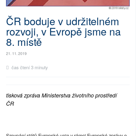
SOCIÁLNÍ SÍTĚ
ČR boduje v udržitelném
RUBRIKY
rozvoji, v Evropě jsme na
PLNÁ VERZE STRÁNEK
8. místě
21. 11. 2019
čas čtení 3 minuty
tisková zpráva Ministerstva životního prostředí
ČR
Srovnání států Evropské unie v rámci Evropské zprávy o