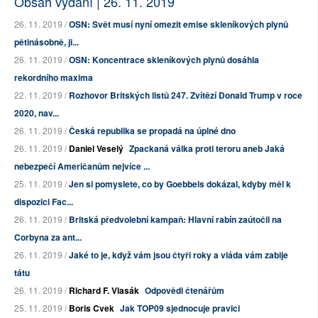
Obsah vydání | 26. 11. 2019
26. 11. 2019 /
OSN: Svět musí nyní omezit emise skleníkových plynů
pětinásobně, ji...
26. 11. 2019 /
OSN: Koncentrace skleníkových plynů dosáhla
rekordního maxima
22. 11. 2019 /
Rozhovor Britských listů 247. Zvítězí Donald Trump v roce
2020, nav...
26. 11. 2019 /
Česká republika se propadá na úplné dno
26. 11. 2019 /
Daniel Veselý
Zpackaná válka proti teroru aneb Jaká
nebezpečí Američanům nejvíce ...
25. 11. 2019 /
Jen si pomyslete, co by Goebbels dokázal, kdyby měl k
dispozici Fac...
26. 11. 2019 /
Britská předvolební kampaň: Hlavní rabín zaútočil na
Corbyna za ant...
26. 11. 2019 /
Jaké to je, když vám jsou čtyři roky a vláda vám zabije
tátu
26. 11. 2019 /
Richard F. Vlasák
Odpovědi čtenářům
25. 11. 2019 /
Boris Cvek
Jak TOP09 sjednocuje pravici