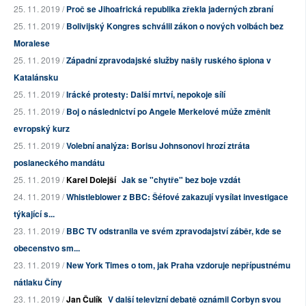
25. 11. 2019 /
Proč se Jihoafrická republika zřekla jaderných zbraní
25. 11. 2019 /
Bolivijský Kongres schválil zákon o nových volbách bez
Moralese
25. 11. 2019 /
Západní zpravodajské služby našly ruského špiona v
Katalánsku
25. 11. 2019 /
Irácké protesty: Další mrtví, nepokoje sílí
25. 11. 2019 /
Boj o následnictví po Angele Merkelové může změnit
evropský kurz
25. 11. 2019 /
Volební analýza: Borisu Johnsonovi hrozí ztráta
poslaneckého mandátu
25. 11. 2019 /
Karel Dolejší
Jak se "chytře" bez boje vzdát
24. 11. 2019 /
Whistleblower z BBC: Šéfové zakazují vysílat investigace
týkající s...
23. 11. 2019 /
BBC TV odstranila ve svém zpravodajství záběr, kde se
obecenstvo sm...
23. 11. 2019 /
New York Times o tom, jak Praha vzdoruje nepřípustnému
nátlaku Číny
23. 11. 2019 /
Jan Čulík
V další televizní debatě oznámil Corbyn svou