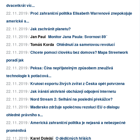
dvacetkrát víc...
22. 11. 2019 /
Proč zahraniční politika Elisabeth Warrenové znepokojuje
americké s...
22. 11. 2019 /
Jak zachránit planetu?
22. 11. 2019 /
Jan Paul
Monitor Jana Paula: Svornost 89´
22. 11. 2019 /
Tomáš Korda
Ohlédnutí za sametovou revolucí
22. 11. 2019 /
Chcete pomoci člověku bez domova? Mapa Streetwork
poradí jak
22. 11. 2019 /
Peksa: Čína nepřijatelným způsobem zneužívá
technologie k potlačová...
22. 11. 2019 /
Krutost exportu živých zvířat z Česka opět potvrzena
22. 11. 2019 /
Jak íránští aktivisté obcházejí odpojení internetu
22. 11. 2019 /
Nord Stream 2: Selhání na poslední překážce?
22. 11. 2019 /
Maďarsko zdržuje společnou rezoluci EU o dialogu
ohledně právního s...
22. 11. 2019 /
Americká zahraniční politika je nejasná a nebezpečně
proměnlivá
22. 11. 2019 /
Karel Dolejší
O dědičných hříších