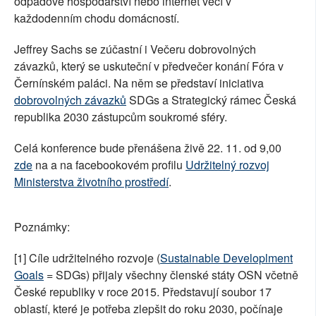
odpadové hospodářství nebo internet věcí v
každodenním chodu domácností.
Jeffrey Sachs se zúčastní i Večeru dobrovolných
závazků, který se uskuteční v předvečer konání Fóra v
Černínském paláci. Na něm se představí iniciativa
dobrovolných závazků
SDGs a Strategický rámec Česká
republika 2030 zástupcům soukromé sféry.
Celá konference bude přenášena živě 22. 11. od 9,00
zde
na a na facebookovém profilu
Udržitelný rozvoj
Ministerstva životního prostředí
.
Poznámky:
[1] Cíle udržitelného rozvoje (
Sustainable Developlment
Goals
= SDGs) přijaly všechny členské státy OSN včetně
České republiky v roce 2015. Představují soubor 17
oblastí, které je potřeba zlepšit do roku 2030, počínaje