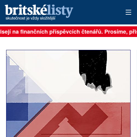
isejí na finančních příspěvcích čtenářů. Prosíme, přis
PŘIHLÁSIT
AKTUÁLNÍ VYDÁNÍ
ARCHIV
ROZHOVORY
TÉMATA
NEJČTENĚJŠÍ ZA 7 DNÍ
AUTOŘI
PŘÍSPĚVKY NA PROVOZ