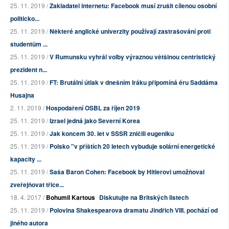
25. 11. 2019 /
Zakladatel internetu: Facebook musí zrušit cílenou osobní
politicko...
25. 11. 2019 /
Některé anglické univerzity používají zastrašování proti
studentům ...
25. 11. 2019 /
V Rumunsku vyhrál volby výraznou většinou centristický
prezident n...
25. 11. 2019 /
FT: Brutální útlak v dnešním Iráku připomíná éru Saddáma
Husajna
2. 11. 2019 /
Hospodaření OSBL za říjen 2019
25. 11. 2019 /
Izrael jedná jako Severní Korea
25. 11. 2019 /
Jak koncem 30. let v SSSR zničili eugeniku
25. 11. 2019 /
Polsko "v příštích 20 letech vybuduje solární energetické
kapacity ...
25. 11. 2019 /
Saša Baron Cohen: Facebook by Hitlerovi umožňoval
zveřejňovat třice...
18. 4. 2017 /
Bohumil Kartous
Diskutujte na Britských listech
25. 11. 2019 /
Polovina Shakespearova dramatu Jindřich VIII. pochází od
jiného autora