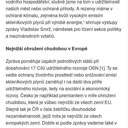
vodního hospodářství, slušně jsme na tom v udržitelnosti
našich měst nebo ochraně přírody. A rezervy máme v
ochraně klimatu, zejména kvůli vysokým emisím
skleníkových plynů při výrobě energie,“ shrnuje výstupy
zprávy Vladislav Smrž, náměstek pro řízení sekce politiky
a mezinárodních vztahů.
Nejnižší ohrožení chudobou v Evropě
Zpráva poměřuje úspěch jednotlivých států při
dosahování 17 Cílů udržitelného rozvoje OSN [1]. Ty se
vedle ochrany životního prostředí nebo snižování emisí
skleníkových plynů zaměřují i na další dva pilíře
udržitelného rozvoje, tedy na sociální a ekonomický
rozvoj. Česko je například premiantem v míře ohrožení
chudobou, která je vůbec nejnižší ze všech zemí EU.
Stejně tak je ČR v čele žebříčku dlouhodobé
nezaměstnanosti, jejíž míra je nejnižší ze všech
evropských zemí. Dobře si podle zprávy vedeme také v