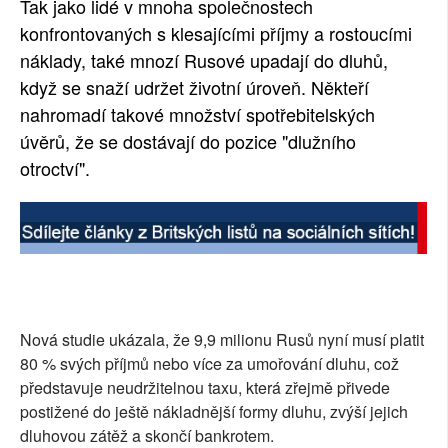
Tak jako lidé v mnoha společnostech
SOCIÁLNÍ SÍTĚ
konfrontovaných s klesajícími příjmy a rostoucími
náklady, také mnozí Rusové upadají do dluhů,
RUBRIKY
když se snaží udržet životní úroveň. Někteří
nahromadí takové množství spotřebitelských
PLNÁ VERZE STRÁNEK
úvěrů, že se dostávají do pozice "dlužního
otroctví".
Nová studie ukázala, že 9,9 milionu Rusů nyní musí platit
80 % svých příjmů nebo více za umořování dluhu, což
představuje neudržitelnou taxu, která zřejmě přivede
postižené do ještě nákladnější formy dluhu, zvýší jejich
dluhovou zátěž a skončí bankrotem.