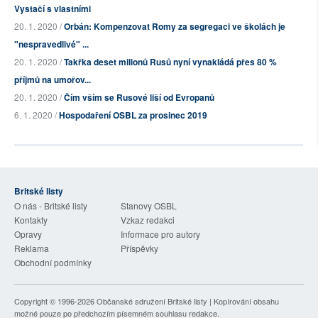
Vystačí s vlastními
20. 1. 2020 /
Orbán: Kompenzovat Romy za segregaci ve školách je
"nespravedlivé" ...
20. 1. 2020 /
Takřka deset milionů Rusů nyní vynakládá přes 80 %
příjmů na umořov...
20. 1. 2020 /
Čím vším se Rusové liší od Evropanů
6. 1. 2020 /
Hospodaření OSBL za prosinec 2019
Britské listy
O nás - Britské listy
Stanovy OSBL
Kontakty
Vzkaz redakci
Opravy
Informace pro autory
Reklama
Příspěvky
Obchodní podmínky
Copyright © 1996-2026
Občanské sdružení Britské listy
| Kopírování obsahu
možné pouze po předchozím písemném souhlasu redakce.