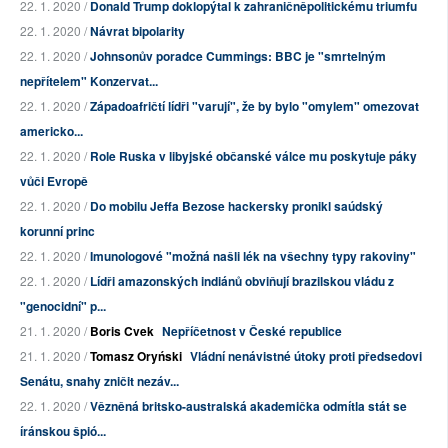
22. 1. 2020 /
Donald Trump doklopýtal k zahraničněpolitickému triumfu
22. 1. 2020 /
Návrat bipolarity
22. 1. 2020 /
Johnsonův poradce Cummings: BBC je "smrtelným
nepřítelem" Konzervat...
22. 1. 2020 /
Západoafričtí lídři "varují", že by bylo "omylem" omezovat
americko...
22. 1. 2020 /
Role Ruska v libyjské občanské válce mu poskytuje páky
vůči Evropě
22. 1. 2020 /
Do mobilu Jeffa Bezose hackersky pronikl saúdský
korunní princ
22. 1. 2020 /
Imunologové "možná našli lék na všechny typy rakoviny"
22. 1. 2020 /
Lídři amazonských indiánů obviňují brazilskou vládu z
"genocidní" p...
21. 1. 2020 /
Boris Cvek
Nepříčetnost v České republice
21. 1. 2020 /
Tomasz Oryński
Vládní nenávistné útoky proti předsedovi
Senátu, snahy zničit nezáv...
22. 1. 2020 /
Vězněná britsko-australská akademička odmítla stát se
íránskou špió...