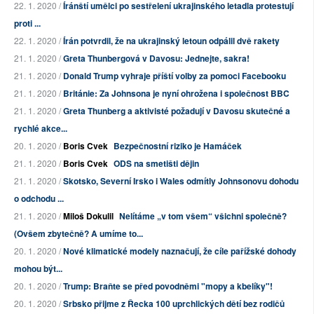
22. 1. 2020 /
Íránští umělci po sestřelení ukrajinského letadla protestují
proti ...
22. 1. 2020 /
Írán potvrdil, že na ukrajinský letoun odpálil dvě rakety
21. 1. 2020 /
Greta Thunbergová v Davosu: Jednejte, sakra!
21. 1. 2020 /
Donald Trump vyhraje příští volby za pomoci Facebooku
21. 1. 2020 /
Británie: Za Johnsona je nyní ohrožena i společnost BBC
21. 1. 2020 /
Greta Thunberg a aktivisté požadují v Davosu skutečné a
rychlé akce...
20. 1. 2020 /
Boris Cvek
Bezpečnostní riziko je Hamáček
21. 1. 2020 /
Boris Cvek
ODS na smetišti dějin
21. 1. 2020 /
Skotsko, Severní Irsko i Wales odmítly Johnsonovu dohodu
o odchodu ...
21. 1. 2020 /
Miloš Dokulil
Nelítáme „v tom všem“ všichni společně?
(Ovšem zbytečně? A umíme to...
20. 1. 2020 /
Nové klimatické modely naznačují, že cíle pařížské dohody
mohou být...
20. 1. 2020 /
Trump: Braňte se před povodněmi "mopy a kbelíky"!
20. 1. 2020 /
Srbsko přijme z Řecka 100 uprchlických dětí bez rodičů