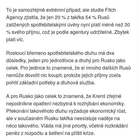
To je samozřejmě extrémní případ; ale studie Fitch
Agency zjistila, že jen 20 % z takřka 54 % Rusů
zatížených spotřebitelskými úvěry nyní platí méně než 30
% svého příjmu, což je podle agentury udržitelné. Zbytek
platí víc.
Rostoucí břemeno spotřebitelského dluhu má dva
důsledky, jeden pro jednotlivce a druhý pro Rusko jako
celek. Pro jedince to znamená, že si mnoho dalších Rusů
nemůže dovolit nic koupit, protože jejich příjmy zcela
pohltí základní potřeby a dluhová služba.
A pro Rusko jako celek to znamená, že Kreml zřejmě
nepodnikne opatření nezbytná k rozhýbání ekonomiky.
Překonání takovéhoto dluhu vyžaduje ekonomický růst,
ale v současném Rusku takřka neexistuje naděje na
něco takového. Vláda má jiné priority, včetně rozkrádání
peněz z rozpočtu a šetření na příští krize.