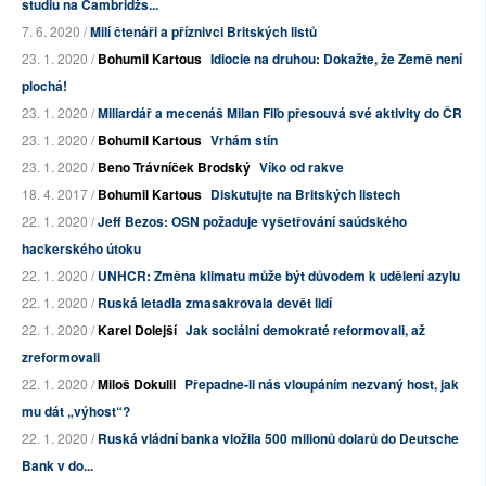
studiu na Cambridžs...
7. 6. 2020 /
Milí čtenáři a příznivci Britských listů
23. 1. 2020 /
Bohumil Kartous
Idiocie na druhou: Dokažte, že Země není
plochá!
23. 1. 2020 /
Miliardář a mecenáš Milan Fiľo přesouvá své aktivity do ČR
23. 1. 2020 /
Bohumil Kartous
Vrhám stín
23. 1. 2020 /
Beno Trávníček Brodský
Víko od rakve
18. 4. 2017 /
Bohumil Kartous
Diskutujte na Britských listech
22. 1. 2020 /
Jeff Bezos: OSN požaduje vyšetřování saúdského
hackerského útoku
22. 1. 2020 /
UNHCR: Změna klimatu může být důvodem k udělení azylu
22. 1. 2020 /
Ruská letadla zmasakrovala devět lidí
22. 1. 2020 /
Karel Dolejší
Jak sociální demokraté reformovali, až
zreformovali
22. 1. 2020 /
Miloš Dokulil
Přepadne-li nás vloupáním nezvaný host, jak
mu dát „výhost“?
22. 1. 2020 /
Ruská vládní banka vložila 500 milionů dolarů do Deutsche
Bank v do...