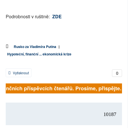
Podrobnosti v ruštině:
ZDE
Rusko za Vladimíra Putina
|
Hypoteční, finanční ... ekonomická krize
0
Vytisknout
finančních příspěvcích čtenářů. Prosíme, přispějte. ➥
10187