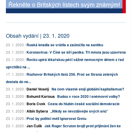
Obsah vydání | 23. 1. 2020
23. 1. 2020 /
Ruská letadla se vrátila a zaútočila na sanitku
23. 1. 2020 /
Koronavirus: V Číně se šíří panika. Tři města jsou uzavřena
23. 1. 2020 /
Řecko upírá lékařskou péči vážně nemocným dětem z řad
uprchlíků na ...
17. 1. 2020 /
Rozhovor Britských listů 256. Proč se Strana zelených
dostala do ne...
23. 1. 2020 /
Daniel Veselý
Na čem vlastně stojí globální kapitalismus?
23. 1. 2020 /
Bohumil Kartous
Budou v roce 2020 i sněmovní volby?
23. 1. 2020 /
Boris Cvek
Cesta do hlubin české sociální demokracie
23. 1. 2020 /
Albín Sybera
„Nikdy se nevzdávejte svých snů“
23. 1. 2020 /
Proč by politici měli ignorovat Gretu
23. 1. 2020 /
Jan Čulík
Jak Roger Scruton brojil proti přijímání žen ke