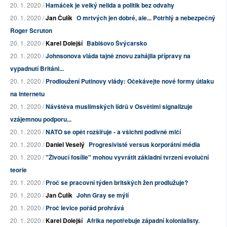
20. 1. 2020 /
Hamáček je velký nelida a politik bez odvahy
20. 1. 2020 /
Jan Čulík
O mrtvých jen dobré, ale... Potrhlý a nebezpečný
Roger Scruton
20. 1. 2020 /
Karel Dolejší
Babišovo Švýcarsko
20. 1. 2020 /
Johnsonova vláda tajně znovu zahájila přípravy na
vypadnutí Británi...
20. 1. 2020 /
Prodloužení Putinovy vlády: Očekávejte nové formy útlaku
na internetu
20. 1. 2020 /
Návštěva muslimských lídrů v Osvětimi signalizuje
vzájemnou podporu...
20. 1. 2020 /
NATO se opět rozšiřuje - a všichni podivně mlčí
20. 1. 2020 /
Daniel Veselý
Progresivisté versus korporátní média
20. 1. 2020 /
"Živoucí fosílie" mohou vyvrátit základní tvrzení evoluční
teorie
20. 1. 2020 /
Proč se pracovní týden britských žen prodlužuje?
20. 1. 2020 /
Jan Čulík
John Gray se mýlí
20. 1. 2020 /
Proč levice pořád prohrává
20. 1. 2020 /
Karel Dolejší
Afrika nepotřebuje západní kolonialisty.