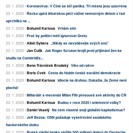
23. 1. 2020 /
Koronavirus: V Číně se šíří panika. Tři města jsou uzavřena
23. 1. 2020 /
Řecko upírá lékařskou péči vážně nemocným dětem z řad
uprchlíků na ...
23. 1. 2020 /
Bohumil Kartous
Vrhám stín
23. 1. 2020 /
Proč by politici měli ignorovat Gretu
23. 1. 2020 /
Albín Sybera
„Nikdy se nevzdávejte svých snů“
23. 1. 2020 /
Jan Čulík
Jak Roger Scruton brojil proti přijímání žen ke
studiu na Cambridžs...
23. 1. 2020 /
Beno Trávníček Brodský
Víko od rakve
23. 1. 2020 /
Boris Cvek
Cesta do hlubin české sociální demokracie
23. 1. 2020 /
Bohumil Kartous
Idiocie na druhou: Dokažte, že Země není
plochá!
23. 1. 2020 /
Miliardář a mecenáš Milan Fiľo přesouvá své aktivity do ČR
23. 1. 2020 /
Bohumil Kartous
Budou v roce 2020 i sněmovní volby?
23. 1. 2020 /
Daniel Veselý
Na čem vlastně stojí globální kapitalismus?
22. 1. 2020 /
Jeff Bezos: OSN požaduje vyšetřování saúdského
hackerského útoku
22. 1. 2020 /
Ruská vládní banka vložila 500 milionů dolarů do Deutsche