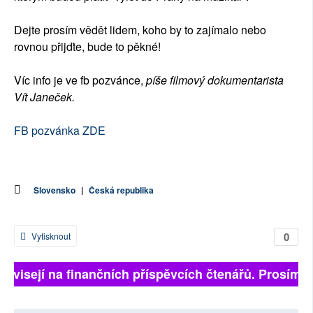
Dejte prosím vědět lidem, koho by to zajímalo nebo
rovnou přijďte, bude to pěkné!
Víc info je ve fb pozvánce,
píše filmový dokumentarista
Vít Janeček.
FB pozvánka ZDE
Slovensko
|
Česká republika
0
Vytisknout
 závisejí na finančních příspěvcích čtenářů. Prosíme, 