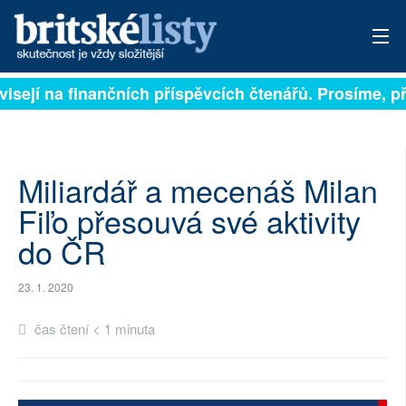
visejí na finančních příspěvcích čtenářů. Prosíme, při
PŘIHLÁSIT
AKTUÁLNÍ VYDÁNÍ
ARCHIV
Miliardář a mecenáš Milan
Fiľo přesouvá své aktivity
ROZHOVORY
do ČR
TÉMATA
23. 1. 2020
NEJČTENĚJŠÍ ZA 7 DNÍ
čas čtení < 1 minuta
AUTOŘI
PŘÍSPĚVKY NA PROVOZ