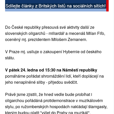
SOCIÁLNÍ SÍTĚ
RUBRIKY
Do České republiky přesouvá své aktivity další ze
PLNÁ VERZE STRÁNEK
slovenských oligarchů - miliardář a mecenáš Milan Fiľo,
oceněný mj. prezidentem Milošem Zemanem.
V Praze mj. usiluje o zakoupení Hybernie od českého
státu.
V pátek 24. ledna od 15:30 na Náměstí republiky
pomáháme pořádat shromáždění lidí, kteří doplácejí na
jeho nenaplněné sliby - přijedou svědčit.
Právě jsme zjistili, že hned vedle bude probíhat i
oligarchou pořádáná protidemonstrace v muzikálovém
stylu, po ružomberských hospodách nakládají štamgasty,
kterým budou platit "výlet do Prahy na muzikál".