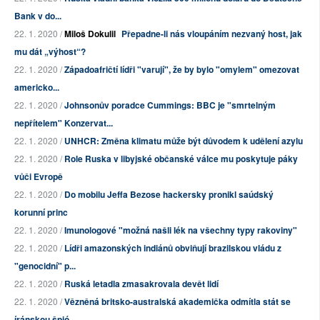
Bank v do...
22. 1. 2020 /
Miloš Dokulil
Přepadne-li nás vloupáním nezvaný host, jak
mu dát „výhost“?
22. 1. 2020 /
Západoafričtí lídři "varují", že by bylo "omylem" omezovat
americko...
22. 1. 2020 /
Johnsonův poradce Cummings: BBC je "smrtelným
nepřítelem" Konzervat...
22. 1. 2020 /
UNHCR: Změna klimatu může být důvodem k udělení azylu
22. 1. 2020 /
Role Ruska v libyjské občanské válce mu poskytuje páky
vůči Evropě
22. 1. 2020 /
Do mobilu Jeffa Bezose hackersky pronikl saúdský
korunní princ
22. 1. 2020 /
Imunologové "možná našli lék na všechny typy rakoviny"
22. 1. 2020 /
Lídři amazonských indiánů obviňují brazilskou vládu z
"genocidní" p...
22. 1. 2020 /
Ruská letadla zmasakrovala devět lidí
22. 1. 2020 /
Vězněná britsko-australská akademička odmítla stát se
íránskou špió...