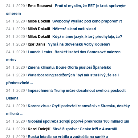
24. 1. 2020 /
Ema Rousová
Proč si myslím, že EET je krok správným
směrem
24. 1. 2020 /
Miloš Dokulil
Svobodný vysílač pod koho praporem?!
24. 1. 2020 /
Miloš Dokulil
Některé slasti naší vlasti
24. 1. 2020 /
Miloš Dokulil
Když máme jazyk, který přechyluje, že?
24. 1. 2020 /
Igor Daniš
Vyhrá na Slovensku voľby Kotleba?
24. 1. 2020 /
Luanda Leaks: Bankéř Isabel dos Santosové nalezen
mrtev
24. 1. 2020 /
Změna klimatu: Bouře Gloria pustoší Španělsko
24. 1. 2020 /
Waterboarding zadržených "byl tak strašlivý, že se i
představitelé ...
24. 1. 2020 /
Impeachment: Trump může dosáhnout svého a poškodit
Bidena
24. 1. 2020 /
Koronavirus: Čtyři podezřelí testováni ve Skotsku, desítky
milionů ...
24. 1. 2020 /
Globální spotřeba zdrojů poprvé překročila 100 miliard tun
24. 1. 2020 /
Karel Dolejší
Skvělá zpráva: Česko leží v Austrálii
23. 1. 2020 /
Ruská letadla se vrátila a zaútočila na sanitku