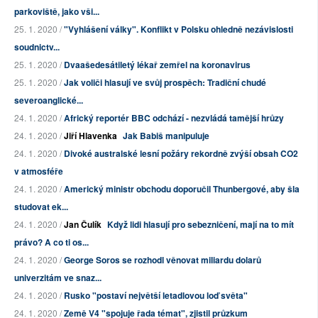
parkoviště, jako vši...
25. 1. 2020 /
"Vyhlášení války". Konflikt v Polsku ohledně nezávislosti
soudnictv...
25. 1. 2020 /
Dvaašedesátiletý lékař zemřel na koronavirus
25. 1. 2020 /
Jak voliči hlasují ve svůj prospěch: Tradiční chudé
severoanglické...
24. 1. 2020 /
Africký reportér BBC odchází - nezvládá tamější hrůzy
24. 1. 2020 /
Jiří Hlavenka
Jak Babiš manipuluje
24. 1. 2020 /
Divoké australské lesní požáry rekordně zvýší obsah CO2
v atmosféře
24. 1. 2020 /
Americký ministr obchodu doporučil Thunbergové, aby šla
studovat ek...
24. 1. 2020 /
Jan Čulík
Když lidi hlasují pro sebezničení, mají na to mít
právo? A co ti os...
24. 1. 2020 /
George Soros se rozhodl věnovat miliardu dolarů
univerzitám ve snaz...
24. 1. 2020 /
Rusko "postaví největší letadlovou loď světa"
24. 1. 2020 /
Země V4 "spojuje řada témat", zjistil průzkum