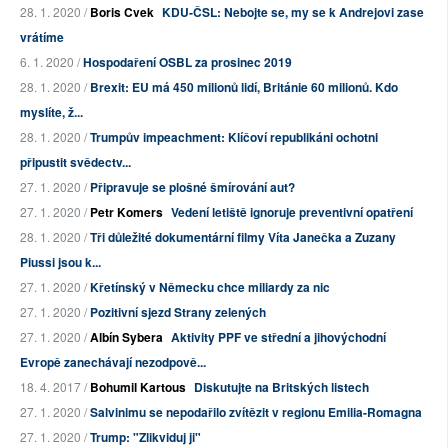
28. 1. 2020 /
Boris Cvek
KDU-ČSL: Nebojte se, my se k Andrejovi zase
vrátíme
6. 1. 2020 /
Hospodaření OSBL za prosinec 2019
28. 1. 2020 /
Brexit: EU má 450 milionů lidí, Británie 60 milionů. Kdo
myslíte, ž...
28. 1. 2020 /
Trumpův impeachment: Klíčoví republikáni ochotni
připustit svědectv...
27. 1. 2020 /
Připravuje se plošné šmírování aut?
27. 1. 2020 /
Petr Komers
Vedení letiště ignoruje preventivní opatření
28. 1. 2020 /
Tři důležité dokumentární filmy Víta Janečka a Zuzany
Piussi jsou k...
27. 1. 2020 /
Křetínský v Německu chce miliardy za nic
27. 1. 2020 /
Pozitivní sjezd Strany zelených
27. 1. 2020 /
Albín Sybera
Aktivity PPF ve střední a jihovýchodní
Evropě zanechávají nezodpově...
18. 4. 2017 /
Bohumil Kartous
Diskutujte na Britských listech
27. 1. 2020 /
Salvinimu se nepodařilo zvítězit v regionu Emilia-Romagna
27. 1. 2020 /
Trump: "Zlikviduj ji"