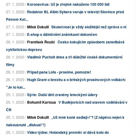
27. 1. 2020 /
Koronavirus: Už je zřejmě nakaženo 100 000 lidí
27. 1. 2020 /
Redaktor BL Albín Sybera varuje v televizi Slovince před
Petrem Kel...
27. 1. 2020 /
Miloš Dokulil
Skutečnost je vždy složitější než zpráva o ní
27. 1. 2020 /
E-shop s dálničními známkami dokončen
26. 1. 2020 /
František Řezáč
Česko šokujícím způsobem zanedbává
cyklistickou dopravu
26. 1. 2020 /
Vladimír Pucholt dnes a tři důležité české dokumentární
filmy
26. 1. 2020 /
Případ pana Lofa - prosíme, pomozte!
26. 1. 2020 /
Hugh Grant o brexitu a o britských prosincových volbách:
"Je to kat...
25. 1. 2020 /
Sýrie: Další děti zraněny leteckými údery
25. 1. 2020 /
Bohumil Kartous
V Budějovicích nad stavem vzdělávání v
ČR
25. 1. 2020 /
Miloš Dokulil
„Už mně koně sedlají-í“? (Z nápěvu nejen k
nakousnuté „diskusi“!)
25. 1. 2020 /
Video týdne: Holandský premiér si dává kolo do