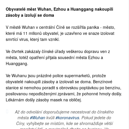
Obyvatelé měst Wuhan, Ezhou a Huanggang nakoupili
zásoby a izolují se doma
V městě Wuhan v centrální Číně se rozšířila panika - město,
které má 11 milionů obyvatel, je uzavřeno ve snaze izolovat
smrtící virus, který tam vznikl.
Ve čtvrtek zakázaly čínské úřady veškerou dopravu ven z
města, totéž opatření přijala sousední města Ezhou a
Huanggang.
Ve Wuhanu jsou prázdné police supermarketů, protože
obyvatelé nakoupili zásoby a izolovali se doma. Benzínové
stanice si nemohou poradit s obrovskou poptávkou po benzínu,
posilovanou nepodloženými zprávami, že pohonné hmoty došly.
Lékárnám došly zásoby masek na obličej.
Až do odvolání doporučujeme necestovat do čínského
města
#Wuhan
kvůli
#koronavirus
. Pokud jedete do
Číny, vyhýbejte se místům, kde se shromažďuje větší