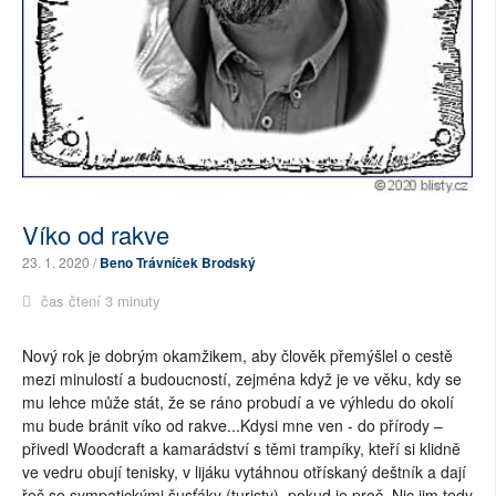
Víko od rakve
23. 1. 2020 /
Beno Trávníček Brodský
čas čtení 3 minuty
Nový rok je dobrým okamžikem, aby člověk přemýšlel o cestě
mezi minulostí a budoucností, zejména když je ve věku, kdy se
mu lehce může stát, že se ráno probudí a ve výhledu do okolí
mu bude bránit víko od rakve...Kdysi mne ven - do přírody –
přivedl Woodcraft a kamarádství s těmi trampíky, kteří si klidně
ve vedru obují tenisky, v lijáku vytáhnou otřískaný deštník a dají
řeč se sympatickými šusťáky (turisty), pokud je proč. Nic jim tedy