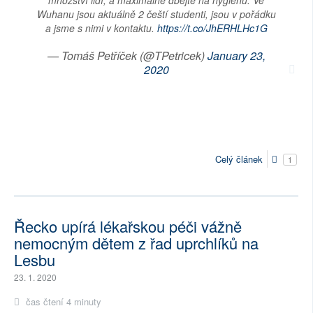
množství lidí, a maximálně dbejte na hygienu. Ve
Wuhanu jsou aktuálně 2 čeští studenti, jsou v pořádku
a jsme s nimi v kontaktu.
https://t.co/JhERHLHc1G
— Tomáš Petříček (@TPetricek)
January 23,
2020
Celý článek
1
Řecko upírá lékařskou péči vážně
nemocným dětem z řad uprchlíků na
Lesbu
23. 1. 2020
čas čtení 4 minuty