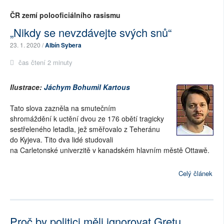
ČR zemí polooficiálního rasismu
„Nikdy se nevzdávejte svých snů“
23. 1. 2020 /
Albín Sybera
čas čtení 2 minuty
Ilustrace:
Jáchym Bohumil Kartous
Tato
slova zazněla na smutečním
shromáždění
k
uctění
dvou ze 176
obětí
tragicky
sestřeleného letadla, jež směřovalo z Teheránu
do Kyjeva. Tito dva lidé studovali
na
Carletonské
univerzitě v
kanadské
m hlavním městě
Ottawě.
Celý článek
Proč by politici měli ignorovat Gretu