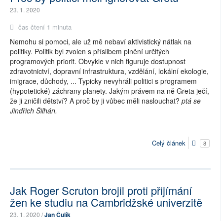
23. 1. 2020
čas čtení 1 minuta
Nemohu si pomoci, ale už mě nebaví aktivistický nátlak na
politiky. Politik byl zvolen s příslibem plnění určitých
programových priorit. Obvykle v nich figuruje dostupnost
zdravotnictví, dopravní infrastruktura, vzdělání, lokální ekologie,
imigrace, důchody, ... Typicky nevyhráli politici s programem
(hypotetické) záchrany planety. Jakým právem na ně Greta ječí,
že ji zničili dětství? A proč by ji vůbec měli naslouchat?
ptá se
Jindřich Šilhán.
Celý článek
8
Jak Roger Scruton brojil proti přijímání
žen ke studiu na Cambridžské univerzitě
23. 1. 2020 /
Jan Čulík