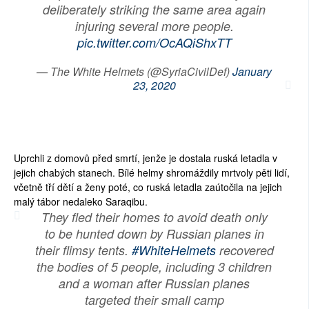
deliberately striking the same area again
injuring several more people.
pic.twitter.com/OcAQiShxTT
— The White Helmets (@SyriaCivilDef)
January
23, 2020
Uprchli z domovů před smrtí, jenže je dostala ruská letadla v
jejich chabých stanech. Bílé helmy shromáždily mrtvoly pěti lidí,
včetně tří dětí a ženy poté, co ruská letadla zaútočila na jejich
malý tábor nedaleko Saraqibu.
They fled their homes to avoid death only
to be hunted down by Russian planes in
their flimsy tents.
#WhiteHelmets
recovered
the bodies of 5 people, including 3 children
and a woman after Russian planes
targeted their small camp