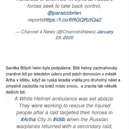
forces seek to take back control,
SOCIÁLNÍ SÍTĚ
@paraicobrien
reports
https://t.co/6RGQRztQa2
RUBRIKY
— Channel 4 News (@Channel4News)
January
PLNÁ VERZE STRÁNEK
23, 2020
Sanitka Bílých helm byla podpálena. Bílé helmy zachraňovaly
zraněné lidi po leteckém úderu proti jejich domovům v městě
Ariha v Idlíbu, když se ruská letadla vrátila pro druhotný nálet a
úmyslně zaútočila na totéž místo znovu, a zranila tak několik
dalších lidí.
A White Helmet ambulance was set ablaze.
They were working to rescue the injured
people after a raid targeted their homes in
#Ariha
City in
#Idlib
when the Russian
warplanes returned with a secondary raid,