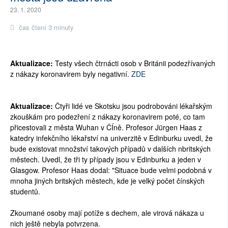
23. 1. 2020
čas čtení 3 minuty
Aktualizace:
Testy všech čtrnácti osob v Británii podezřívaných
z nákazy koronavirem byly negativní.
ZDE
Aktualizace:
Čtyři lidé ve Skotsku jsou podrobováni lékařským
zkouškám pro podezření z nákazy koronavirem poté, co tam
přicestovali z města Wuhan v ČÍně. Profesor Jürgen Haas z
katedry infekčního lékařství na univerzitě v Edinburku uvedl, že
bude existovat množství takových případů v dalších nbritských
městech. Uvedl, že tři ty případy jsou v Edinburku a jeden v
Glasgow. Profesor Haas dodal: "Situace bude velmi podobná v
mnoha jiných britských městech, kde je velký počet čínských
studentů.
Zkoumané osoby mají potíže s dechem, ale virová nákaza u
nich ještě nebyla potvrzena.