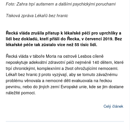
Foto: Zahra trpí autismem a dalšími psychickými poruchami
Tisková zpráva Lékařů bez hranic
Řecká vláda zrušila přístup k lékařské péči pro uprchlíky a
lidi bez dokladů, kteří přišli do Řecka, v červenci 2019. Bez
lékařské péče tak zůstalo více než 55 tisíc lidí.
Řecká vláda v táboře Moria na ostrově Lesbos cíleně
neposkytuje adekvátní zdravotní péči nejméně 140 dětem, které
trpí chronickými, komplexními a život ohrožujícími nemocemi.
Lékaři bez hranic ji proto vyzývají, aby se tomuto závažnému
problému věnovala a nemocné děti evakuovala na řeckou
pevninu, nebo do jiných zemí Evropské unie, kde se jim dostane
náležité pomoci.
Celý článek