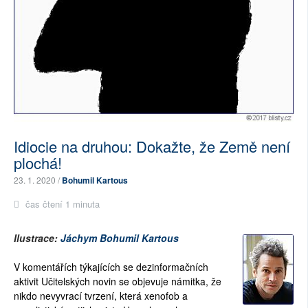
Idiocie na druhou: Dokažte, že Země není
plochá!
23. 1. 2020 /
Bohumil Kartous
čas čtení 1 minuta
Ilustrace:
Jáchym Bohumil Kartous
V komentářích týkajících se dezinformačních
aktivit Učitelských novin se objevuje námitka, že
nikdo nevyvrací tvrzení, která xenofob a