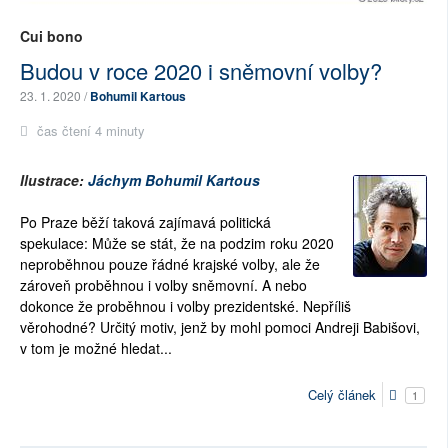
Cui bono
Budou v roce 2020 i sněmovní volby?
23. 1. 2020 /
Bohumil Kartous
čas čtení 4 minuty
Ilustrace:
Jáchym Bohumil Kartous
Po Praze běží taková zajímavá politická
spekulace: Může se stát, že na podzim roku 2020
neproběhnou pouze řádné krajské volby, ale že
zároveň proběhnou i volby sněmovní. A nebo
dokonce že proběhnou i volby prezidentské. Nepříliš
věrohodné? Určitý motiv, jenž by mohl pomoci Andreji Babišovi,
v tom je možné hledat...
Celý článek
1