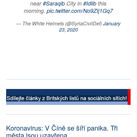
near
#Saraqib
City in
#Idlib
this
morning.
pic.twitter.com/No9ZIj1Gq7
— The White Helmets (@SyriaCivilDef)
January
23, 2020
Koronavirus: V Číně se šíří panika. Tři
města jsou uzavřena