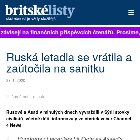
visejí na finančních příspěvcích čtenářů. Prosíme, př
PŘIHLÁSIT
AKTUÁLNÍ VYDÁNÍ
Ruská letadla se vrátila a
ARCHIV
zaútočila na sanitku
ROZHOVORY
23. 1. 2020
TÉMATA
čas čtení 1 minuta
NEJČTENĚJŠÍ ZA 7 DNÍ
Rusové a Asad v minulých dnech vyvraždili v Sýrii stovky
civilistů, včetně dětí, informovaly ve čtvrtek večer Channel
AUTOŘI
4 News
PŘÍSPĚVKY NA PROVOZ
Hundreds of airstrikes hit Syria as Assad’s