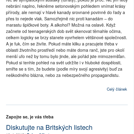
nebrání naplno, řekněme setonovským pohledem vnímat krásy
přírody, ale nemají v hlavě kanady srovnané povinně do řady a
přes to nejede vlak. Samozřejmě nic proti kanadám – do
marastu špičkové boty. A alkohol? Možná na oslavě. Když
začnete od teenagerských dob svět skenovat těmahle očima,
celkem logicky se brzy stanete vyvrhelem většinové společnosti.
A je fuk, čím se živíte. Pokud máte kliku a pracujete třeba v
oblasti životního prostředí nebo máte doma ranč, jste pro okolí
menší ufo než by tomu bylo jinde, ale pořád jste mimozemšťan.
Pokud si tenhle pohled na svět udržíte i v hluboké dospělosti,
smiřte se s tím, že budete (podle míry svojí agresivity) buď za
neškodného blázna, nebo za nebezpečného propagandistu.
Celý článek
Zapojte se, je vás třeba
Diskutujte na Britských listech