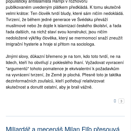
populistický antiislamista Hampl v rozhovoru
publikovaném uvedeným plátkem předkládá. K tomu skutečně
velmi krátce: Ten člověk tvrdí bludy, které sám ničím nedokládá.
Tvrzení, že během jedné generace ve Švédsku převáží
muslimové nebo že dojde k islamizaci českého školství, a řada
řada dalších, na nichž staví svou konstrukci, jsou ničím
nedoložené výkřiky člověka, který se mermomocí snaží zneužít
imigrační hysterie a hraje si přitom na sociologa.
Jinými slovy, důkazní břemeno je na tom, kdo toto tvrdí, ne na
lidech, kteří ho obviňují z pokleslého lhaní. Vyžadovat vyvracení
"argumentů" tohoto pomatence je ekvivalentní k požadavkům
na vyvrácení tvrzení, že Země je plochá. Přesně toto je taktika
dezinformačních zoufalců, kteří potřebují relativizovat
skutečnost a donutit ostatní, aby je brali vážně.
3
Miliardář a mecenáš Milan Fiľo přesouvá