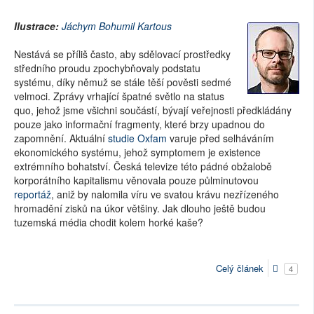
Ilustrace:
Jáchym Bohumil Kartous
Nestává se příliš často, aby sdělovací prostředky
středního proudu zpochybňovaly podstatu
systému, díky němuž se stále těší pověsti sedmé
velmoci. Zprávy vrhající špatné světlo na status
quo, jehož jsme všichni součástí, bývají veřejnosti předkládány
pouze jako informační fragmenty, které brzy upadnou do
zapomnění. Aktuální
studie Oxfam
varuje před selháváním
ekonomického systému, jehož symptomem je existence
extrémního bohatství. Česká televize této pádné obžalobě
korporátního kapitalismu věnovala pouze půlminutovou
reportáž
, aniž by nalomila víru ve svatou krávu nezřízeného
hromadění zisků na úkor většiny. Jak dlouho ještě budou
tuzemská média chodit kolem horké kaše?
Celý článek
4