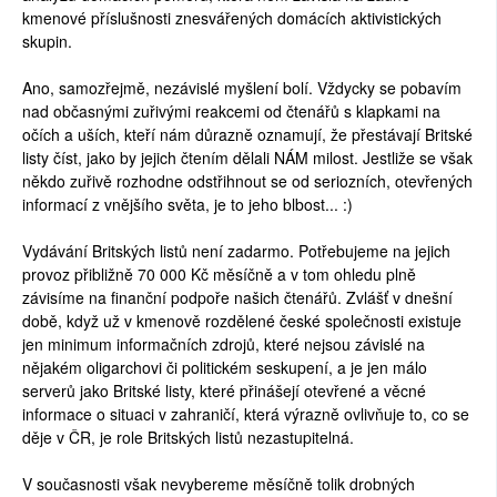
kmenové příslušnosti znesvářených domácích aktivistických
skupin.
Ano, samozřejmě, nezávislé myšlení bolí. Vždycky se pobavím
nad občasnými zuřivými reakcemi od čtenářů s klapkami na
očích a uších, kteří nám důrazně oznamují, že přestávají Britské
listy číst, jako by jejich čtením dělali NÁM milost. Jestliže se však
někdo zuřivě rozhodne odstřihnout se od seriozních, otevřených
informací z vnějšího světa, je to jeho blbost... :)
Vydávání Britských listů není zadarmo. Potřebujeme na jejich
provoz přibližně 70 000 Kč měsíčně a v tom ohledu plně
závisíme na finanční podpoře našich čtenářů. Zvlášť v dnešní
době, když už v kmenově rozdělené české společnosti existuje
jen minimum informačních zdrojů, které nejsou závislé na
nějakém oligarchovi či politickém seskupení, a je jen málo
serverů jako Britské listy, které přinášejí otevřené a věcné
informace o situaci v zahraničí, která výrazně ovlivňuje to, co se
děje v ČR, je role Britských listů nezastupitelná.
V současnosti však nevybereme měsíčně tolik drobných