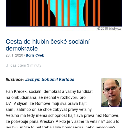
Cesta do hlubin české sociální
demokracie
23. 1. 2020 /
Boris Cvek
čas čtení 3 minuty
Ilustrace:
Jáchym Bohumil Kartous
Pan Křeček, sociální demokrat a vážný kandidát
na ombudsmana, se nechal v rozhovoru pro
DVTV slyšet, že Romové mají svá práva hájit
sami, zatímco on se chce zabývat právy většiny.
Většina má tedy menší schopnost hájit svá práva než Romové,
že potřebuje pana Křečka? A kdo je vlastně ta většina? Jsou to
jen bílí, může to být třeba i bílý homosexuál nebo nevidomý?