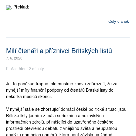
. Překlad:
Celý článek
Milí čtenáři a příznivci Britských listů
7. 6. 2020
čas čtení 2 minuty
Je to poněkud trapné, ale musíme znovu zdůraznit, že za
nynější míry finanční podpory od čtenářů Britské listy do
několika měsíců skončí.
V nynější stále se zhoršující domácí české politické situaci jsou
Britské listy jedním z mála seriozních a nezávislých
informačních zdrojů, přinášející do uzavřeného českého
prostředí otevřenou debatu z vnějšího světa a neúplatnou
analýzu domácích poměrů, která není závislá na žádné