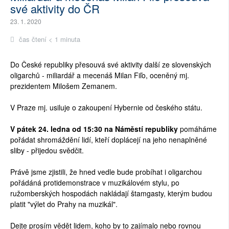
své aktivity do ČR
23. 1. 2020
čas čtení < 1 minuta
Do České republiky přesouvá své aktivity další ze slovenských
oligarchů - miliardář a mecenáš Milan Fiľo, oceněný mj.
prezidentem Milošem Zemanem.
V Praze mj. usiluje o zakoupení Hybernie od českého státu.
V pátek 24. ledna od 15:30 na Náměstí republiky
pomáháme
pořádat shromáždění lidí, kteří doplácejí na jeho nenaplněné
sliby - přijedou svědčit.
Právě jsme zjistili, že hned vedle bude probíhat i oligarchou
pořádáná protidemonstrace v muzikálovém stylu, po
ružomberských hospodách nakládají štamgasty, kterým budou
platit "výlet do Prahy na muzikál".
Dejte prosím vědět lidem, koho by to zajímalo nebo rovnou