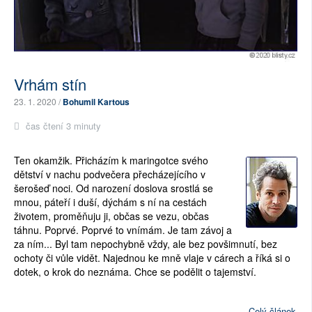
Vrhám stín
23. 1. 2020 /
Bohumil Kartous
čas čtení 3 minuty
Ten okamžik. Přicházím k maringotce svého 
dětství v nachu podvečera přecházejícího v 
šerošeď noci. Od narození doslova srostlá se 
mnou, páteří i duší, dýchám s ní na cestách 
životem, proměňuju ji, občas se vezu, občas 
táhnu. 
Poprvé. Poprvé to vnímám. Je tam závoj a 
za ním... Byl tam nepochybně vždy, ale bez povšimnutí, bez 
ochoty či vůle vidět. Najednou ke mně vlaje v cárech a říká si o 
dotek, o krok do neznáma. Chce se podělit o tajemství.
Celý článek