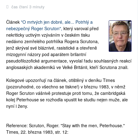
čas čtení 3 minuty
Článek
"O mrtvých jen dobré, ale... Potrhlý a
nebezpečný Roger Scruton",
který varoval před
nekriticky uctivým vzýváním v českém tisku
nedávno zemřelého potrhlíka Rogera Scrutona,
jenž skrýval své bláznivé, rasistické a otevřeně
mizogynní názory pod aparátem brilantní
pseudofilozofické argumentace, vyvolal řadu souhlasných reakcí
anglosaských akademiků ve Velké Británii, kteří Scrutona znali.
Kolegové upozorňují na článek, otištěný v deníku Times
(pozoruhodné, co všechno se tiskne!) v březnu 1983, v němž
Roger Scruton vášnivě protestuje proti tomu, že cambridgská
kolej Peterhouse se rozhodla vpustit ke studiu nejen muže, ale
nyní i ženy.
Reference:
Scruton, Roger. "Stay with the men, Peterhouse."
Times, 22. března 1983, str. 12: