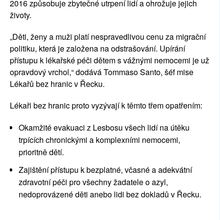
2016 způsobuje zbytečné utrpení lidí a ohrožuje jejich
životy.
„Děti, ženy a muži platí nespravedlivou cenu za migrační
politiku, která je založena na odstrašování. Upírání
přístupu k lékařské péči dětem s vážnými nemocemi je už
opravdový vrchol,“ dodává Tommaso Santo, šéf mise
Lékařů bez hranic v Řecku.
Lékaři bez hranic proto vyzývají k těmto třem opatřením:
Okamžité evakuaci z Lesbosu všech lidí na útěku
trpících chronickými a komplexními nemocemi,
prioritně dětí.
Zajištění přístupu k bezplatné, včasné a adekvátní
zdravotní péči pro všechny žadatele o azyl,
nedoprovázené děti anebo lidi bez dokladů v Řecku.