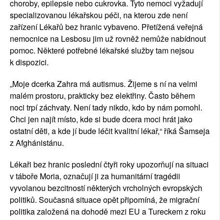
choroby, epilepsie nebo cukrovka. Tyto nemoci vyžadují
specializovanou lékařskou péči, na kterou zde není
zařízení Lékařů bez hranic vybaveno. Přetížená veřejná
nemocnice na Lesbosu jim už rovněž nemůže nabídnout
pomoc. Některé potřebné lékařské služby tam nejsou
k dispozici.
„Moje dcerka Zahra má autismus. Žijeme s ní na velmi
malém prostoru, prakticky bez elektřiny. Často během
noci trpí záchvaty. Není tady nikdo, kdo by nám pomohl.
Chci jen najít místo, kde si bude dcera moci hrát jako
ostatní děti, a kde jí bude léčit kvalitní lékař,“ říká Šamseja
z Afghánistánu.
Lékaři bez hranic poslední čtyři roky upozorňují na situaci
v táboře Moria, označují ji za humanitární tragédii
vyvolanou bezcitností některých vrcholných evropských
politiků. Současná situace opět připomíná, že migrační
politika založená na dohodě mezi EU a Tureckem z roku