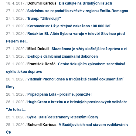
18. 4. 2017 /
Bohumil Kartous
Diskutujte na Britských listech
27. 1. 2020 /
Salvinimu se nepodařilo zvítězit v regionu Emilia-Romagna
27. 1. 2020 /
Trump: "Zlikviduj ji"
27. 1. 2020 /
Koronavirus: Už je zřejmě nakaženo 100 000 lidí
27. 1. 2020 /
Redaktor BL Albín Sybera varuje v televizi Slovince před
Petrem Kel...
27. 1. 2020 /
Miloš Dokulil
Skutečnost je vždy složitější než zpráva o ní
27. 1. 2020 /
E-shop s dálničními známkami dokončen
26. 1. 2020 /
František Řezáč
Česko šokujícím způsobem zanedbává
cyklistickou dopravu
26. 1. 2020 /
Vladimír Pucholt dnes a tři důležité české dokumentární
filmy
26. 1. 2020 /
Případ pana Lofa - prosíme, pomozte!
26. 1. 2020 /
Hugh Grant o brexitu a o britských prosincových volbách:
"Je to kat...
25. 1. 2020 /
Sýrie: Další děti zraněny leteckými údery
25. 1. 2020 /
Bohumil Kartous
V Budějovicích nad stavem vzdělávání v
ČR