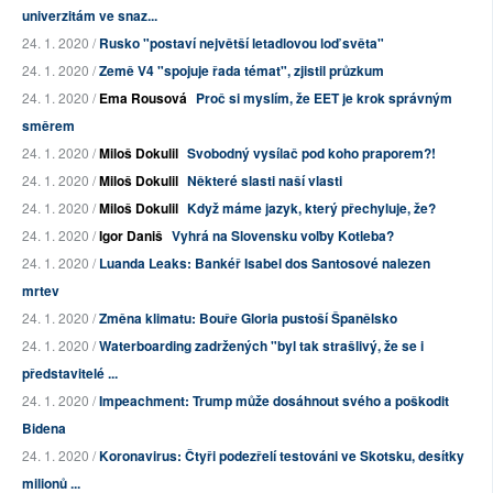
univerzitám ve snaz...
24. 1. 2020 /
Rusko "postaví největší letadlovou loď světa"
24. 1. 2020 /
Země V4 "spojuje řada témat", zjistil průzkum
24. 1. 2020 /
Ema Rousová
Proč si myslím, že EET je krok správným
směrem
24. 1. 2020 /
Miloš Dokulil
Svobodný vysílač pod koho praporem?!
24. 1. 2020 /
Miloš Dokulil
Některé slasti naší vlasti
24. 1. 2020 /
Miloš Dokulil
Když máme jazyk, který přechyluje, že?
24. 1. 2020 /
Igor Daniš
Vyhrá na Slovensku voľby Kotleba?
24. 1. 2020 /
Luanda Leaks: Bankéř Isabel dos Santosové nalezen
mrtev
24. 1. 2020 /
Změna klimatu: Bouře Gloria pustoší Španělsko
24. 1. 2020 /
Waterboarding zadržených "byl tak strašlivý, že se i
představitelé ...
24. 1. 2020 /
Impeachment: Trump může dosáhnout svého a poškodit
Bidena
24. 1. 2020 /
Koronavirus: Čtyři podezřelí testováni ve Skotsku, desítky
milionů ...