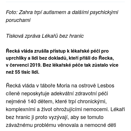
SOCIÁLNÍ SÍTĚ
Foto: Zahra trpí autismem a dalšími psychickými
poruchami
RUBRIKY
PLNÁ VERZE STRÁNEK
Tisková zpráva Lékařů bez hranic
Řecká vláda zrušila přístup k lékařské péči pro
uprchlíky a lidi bez dokladů, kteří přišli do Řecka,
v červenci 2019. Bez lékařské péče tak zůstalo více
než 55 tisíc lidí.
Řecká vláda v táboře Moria na ostrově Lesbos
cíleně neposkytuje adekvátní zdravotní péči
nejméně 140 dětem, které trpí chronickými,
komplexními a život ohrožujícími nemocemi. Lékaři
bez hranic ji proto vyzývají, aby se tomuto
závažnému problému věnovala a nemocné děti