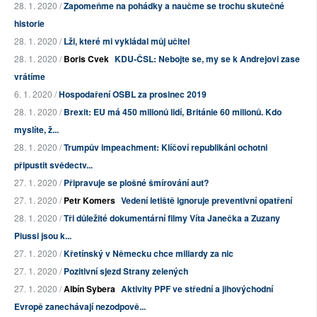
28. 1. 2020 /
Zapomeňme na pohádky a naučme se trochu skutečné
historie
28. 1. 2020 /
Lži, které mi vykládal můj učitel
28. 1. 2020 /
Boris Cvek
KDU-ČSL: Nebojte se, my se k Andrejovi zase
vrátíme
6. 1. 2020 /
Hospodaření OSBL za prosinec 2019
28. 1. 2020 /
Brexit: EU má 450 milionů lidí, Británie 60 milionů. Kdo
myslíte, ž...
28. 1. 2020 /
Trumpův impeachment: Klíčoví republikáni ochotni
připustit svědectv...
27. 1. 2020 /
Připravuje se plošné šmírování aut?
27. 1. 2020 /
Petr Komers
Vedení letiště ignoruje preventivní opatření
28. 1. 2020 /
Tři důležité dokumentární filmy Víta Janečka a Zuzany
Piussi jsou k...
27. 1. 2020 /
Křetínský v Německu chce miliardy za nic
27. 1. 2020 /
Pozitivní sjezd Strany zelených
27. 1. 2020 /
Albín Sybera
Aktivity PPF ve střední a jihovýchodní
Evropě zanechávají nezodpově...