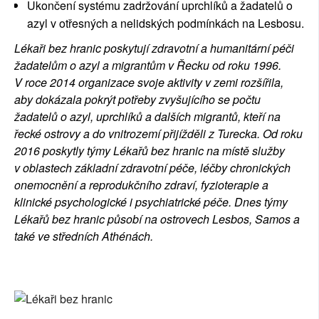
Ukončení systému zadržování uprchlíků a žadatelů o
azyl v otřesných a nelidských podmínkách na Lesbosu.
Lékaři bez hranic poskytují zdravotní a humanitární péči
žadatelům o azyl a migrantům v Řecku od roku 1996.
V roce 2014 organizace svoje aktivity v zemi rozšířila,
aby dokázala pokrýt potřeby zvyšujícího se počtu
žadatelů o azyl, uprchlíků a dalších migrantů, kteří na
řecké ostrovy a do vnitrozemí přijížděli z Turecka. Od roku
2016 poskytly týmy Lékařů bez hranic na místě služby
v oblastech základní zdravotní péče, léčby chronických
onemocnění a reprodukčního zdraví, fyzioterapie a
klinické psychologické i psychiatrické péče. Dnes týmy
Lékařů bez hranic působí na ostrovech Lesbos, Samos a
také ve středních Athénách.