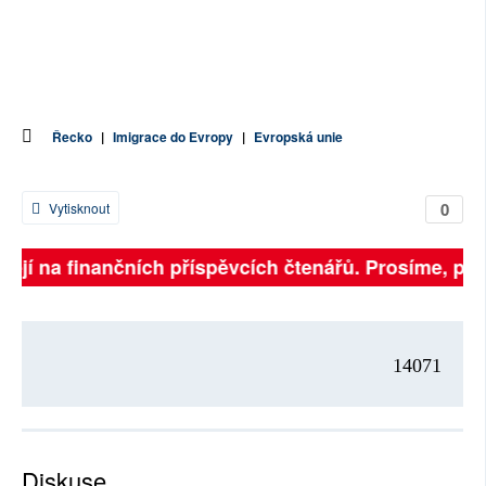
Řecko
|
Imigrace do Evropy
|
Evropská unie
0
Vytisknout
sejí na finančních příspěvcích čtenářů. Prosíme, přisp
14071
Diskuse