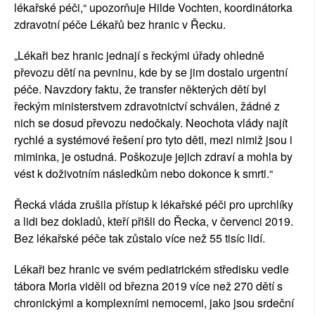
lékařské péči,“ upozorňuje Hilde Vochten, koordinátorka
zdravotní péče Lékařů bez hranic v Řecku.
„Lékaři bez hranic jednají s řeckými úřady ohledně
převozu dětí na pevninu, kde by se jim dostalo urgentní
péče. Navzdory faktu, že transfer některých dětí byl
řeckým ministerstvem zdravotnictví schválen, žádné z
nich se dosud převozu nedočkaly. Neochota vlády najít
rychlé a systémové řešení pro tyto děti, mezi nimiž jsou i
miminka, je ostudná. Poškozuje jejich zdraví a mohla by
vést k doživotním následkům nebo dokonce k smrti.“
Řecká vláda zrušila přístup k lékařské péči pro uprchlíky
a lidi bez dokladů, kteří přišli do Řecka, v červenci 2019.
Bez lékařské péče tak zůstalo více než 55 tisíc lidí.
Lékaři bez hranic ve svém pediatrickém středisku vedle
tábora Moria viděli od března 2019 více než 270 dětí s
chronickými a komplexními nemocemi, jako jsou srdeční