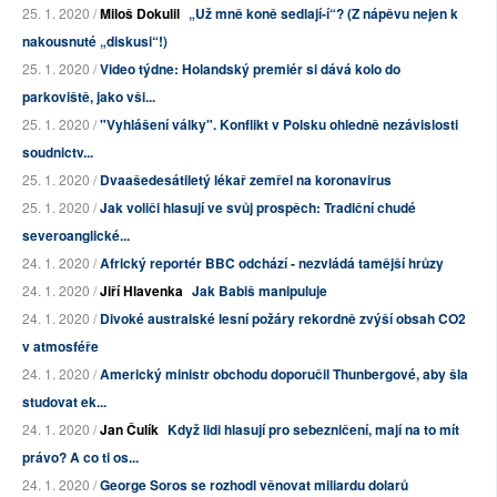
25. 1. 2020 /
Miloš Dokulil
„Už mně koně sedlají-í“? (Z nápěvu nejen k
nakousnuté „diskusi“!)
25. 1. 2020 /
Video týdne: Holandský premiér si dává kolo do
parkoviště, jako vši...
25. 1. 2020 /
"Vyhlášení války". Konflikt v Polsku ohledně nezávislosti
soudnictv...
25. 1. 2020 /
Dvaašedesátiletý lékař zemřel na koronavirus
25. 1. 2020 /
Jak voliči hlasují ve svůj prospěch: Tradiční chudé
severoanglické...
24. 1. 2020 /
Africký reportér BBC odchází - nezvládá tamější hrůzy
24. 1. 2020 /
Jiří Hlavenka
Jak Babiš manipuluje
24. 1. 2020 /
Divoké australské lesní požáry rekordně zvýší obsah CO2
v atmosféře
24. 1. 2020 /
Americký ministr obchodu doporučil Thunbergové, aby šla
studovat ek...
24. 1. 2020 /
Jan Čulík
Když lidi hlasují pro sebezničení, mají na to mít
právo? A co ti os...
24. 1. 2020 /
George Soros se rozhodl věnovat miliardu dolarů