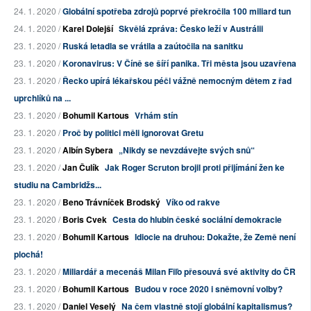
24. 1. 2020 /
Globální spotřeba zdrojů poprvé překročila 100 miliard tun
24. 1. 2020 /
Karel Dolejší
Skvělá zpráva: Česko leží v Austrálii
23. 1. 2020 /
Ruská letadla se vrátila a zaútočila na sanitku
23. 1. 2020 /
Koronavirus: V Číně se šíří panika. Tři města jsou uzavřena
23. 1. 2020 /
Řecko upírá lékařskou péči vážně nemocným dětem z řad
uprchlíků na ...
23. 1. 2020 /
Bohumil Kartous
Vrhám stín
23. 1. 2020 /
Proč by politici měli ignorovat Gretu
23. 1. 2020 /
Albín Sybera
„Nikdy se nevzdávejte svých snů“
23. 1. 2020 /
Jan Čulík
Jak Roger Scruton brojil proti přijímání žen ke
studiu na Cambridžs...
23. 1. 2020 /
Beno Trávníček Brodský
Víko od rakve
23. 1. 2020 /
Boris Cvek
Cesta do hlubin české sociální demokracie
23. 1. 2020 /
Bohumil Kartous
Idiocie na druhou: Dokažte, že Země není
plochá!
23. 1. 2020 /
Miliardář a mecenáš Milan Fiľo přesouvá své aktivity do ČR
23. 1. 2020 /
Bohumil Kartous
Budou v roce 2020 i sněmovní volby?
23. 1. 2020 /
Daniel Veselý
Na čem vlastně stojí globální kapitalismus?