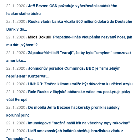
22. 1. 2020 /
Jeff Bezos: OSN požaduje vyšetřování saúdského
hackerského útoku
22. 1. 2020 /
Ruská vládní banka vložila 500 milionů dolarů do Deutsche
Bank v do...
22. 1. 2020 /
Miloš Dokulil
Přepadne-li nás vloupáním nezvaný host, jak
mu dát „výhost“?
22. 1. 2020 /
Západoafričtí lídři "varují", že by bylo "omylem" omezovat
americko...
22. 1. 2020 /
Johnsonův poradce Cummings: BBC je "smrtelným
nepřítelem" Konzervat...
22. 1. 2020 /
UNHCR: Změna klimatu může být důvodem k udělení azylu
22. 1. 2020 /
Role Ruska v libyjské občanské válce mu poskytuje páky
vůči Evropě
22. 1. 2020 /
Do mobilu Jeffa Bezose hackersky pronikl saúdský
korunní princ
22. 1. 2020 /
Imunologové "možná našli lék na všechny typy rakoviny"
22. 1. 2020 /
Lídři amazonských indiánů obviňují brazilskou vládu z
"genocidní" p...