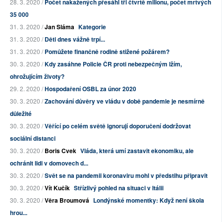
28. 3. 2020 /
Počet nakažených přesáhl tři čtvrtě milionu, počet mrtvých
35 000
31. 3. 2020 /
Jan Sláma
Kategorie
31. 3. 2020 /
Děti dnes vážně trpí...
31. 3. 2020 /
Pomůžete finančně rodině stižené požárem?
30. 3. 2020 /
Kdy zasáhne Policie ČR proti nebezpečným lžím,
ohrožujícím životy?
29. 2. 2020 /
Hospodaření OSBL za únor 2020
30. 3. 2020 /
Zachování důvěry ve vládu v době pandemie je nesmírně
důležité
30. 3. 2020 /
Věřící po celém světě ignorují doporučení dodržovat
sociální distanci
30. 3. 2020 /
Boris Cvek
Vláda, která umí zastavit ekonomiku, ale
ochránit lidi v domovech d...
30. 3. 2020 /
Svět se na pandemii koronaviru mohl v předstihu připravit
30. 3. 2020 /
Vít Kučík
Střízlivý pohled na situaci v Itálii
30. 3. 2020 /
Věra Broumová
Londýnské momentky: Když není škola
hrou...