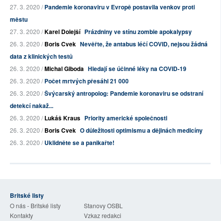
27. 3. 2020 /
Pandemie koronaviru v Evropě postavila venkov proti
městu
27. 3. 2020 /
Karel Dolejší
Prázdniny ve stínu zombie apokalypsy
26. 3. 2020 /
Boris Cvek
Nevěřte, že antabus léčí COVID, nejsou žádná
data z klinických testů
26. 3. 2020 /
Michal Giboda
Hledají se účinné léky na COVID-19
26. 3. 2020 /
Počet mrtvých přesáhl 21 000
26. 3. 2020 /
Švýcarský antropolog: Pandemie koronaviru se odstraní
detekcí nakaž...
26. 3. 2020 /
Lukáš Kraus
Priority americké společnosti
26. 3. 2020 /
Boris Cvek
O důležitosti optimismu a dějinách medicíny
26. 3. 2020 /
Uklidněte se a panikařte!
Britské listy
O nás - Britské listy
Stanovy OSBL
Kontakty
Vzkaz redakci