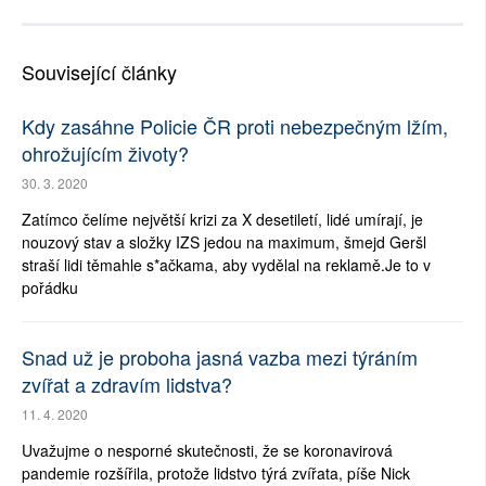
Související články
Kdy zasáhne Policie ČR proti nebezpečným lžím,
ohrožujícím životy?
30. 3. 2020
Zatímco čelíme největší krizi za X desetiletí, lidé umírají, je
nouzový stav a složky IZS jedou na maximum, šmejd Geršl
straší lidi těmahle s*ačkama, aby vydělal na reklamě.Je to v
pořádku
Snad už je proboha jasná vazba mezi týráním
zvířat a zdravím lidstva?
11. 4. 2020
Uvažujme o nesporné skutečnosti, že se koronavirová
pandemie rozšířila, protože lidstvo týrá zvířata, píše Nick