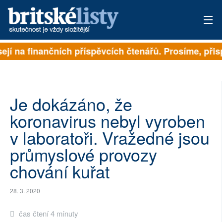
ejí na finančních příspěvcích čtenářů. Prosíme, přispě
PŘIHLÁSIT
AKTUÁLNÍ VYDÁNÍ
ARCHIV
Je dokázáno, že
koronavirus nebyl vyroben
ROZHOVORY
v laboratoři. Vražedné jsou
TÉMATA
průmyslové provozy
chování kuřat
NEJČTENĚJŠÍ ZA 7 DNÍ
AUTOŘI
28. 3. 2020
PŘÍSPĚVKY NA PROVOZ
čas čtení 4 minuty