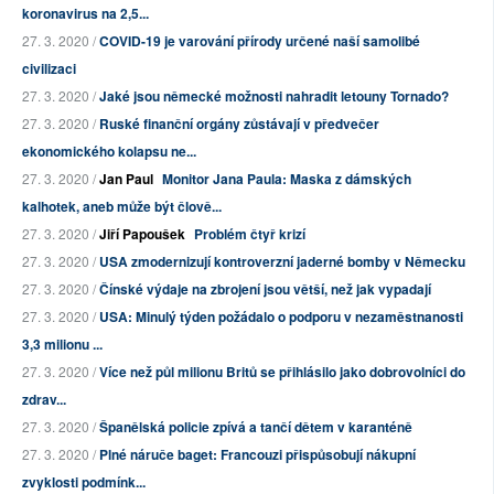
koronavirus na 2,5...
27. 3. 2020 /
COVID-19 je varování přírody určené naší samolibé
civilizaci
27. 3. 2020 /
Jaké jsou německé možnosti nahradit letouny Tornado?
27. 3. 2020 /
Ruské finanční orgány zůstávají v předvečer
ekonomického kolapsu ne...
27. 3. 2020 /
Jan Paul
Monitor Jana Paula: Maska z dámských
kalhotek, aneb může být člově...
27. 3. 2020 /
Jiří Papoušek
Problém čtyř krizí
27. 3. 2020 /
USA zmodernizují kontroverzní jaderné bomby v Německu
27. 3. 2020 /
Čínské výdaje na zbrojení jsou větší, než jak vypadají
27. 3. 2020 /
USA: Minulý týden požádalo o podporu v nezaměstnanosti
3,3 milionu ...
27. 3. 2020 /
Více než půl milionu Britů se přihlásilo jako dobrovolníci do
zdrav...
27. 3. 2020 /
Španělská policie zpívá a tančí dětem v karanténě
27. 3. 2020 /
Plné náruče baget: Francouzi přispůsobují nákupní
zvyklosti podmínk...