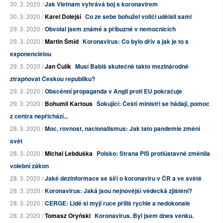
30. 3. 2020 /
Jak Vietnam vyhrává boj s koronavirem
30. 3. 2020 /
Karel Dolejší
Co ze sebe bohužel voliči udělali sami
29. 3. 2020 /
Obvolal jsem známé a příbuzné v nemocnicích
29. 3. 2020 /
Martin Šmíd
Koronavirus: Co bylo dřív a jak je to s
exponencielou
29. 3. 2020 /
Jan Čulík
Musí Babiš skutečně takto mezinárodně
ztrapňovat Českou republiku?
29. 3. 2020 /
Obscénní propaganda v Angli proti EU pokračuje
29. 3. 2020 /
Bohumil Kartous
Šokující: Čeští ministři se hádají, pomoc
z centra nepřichází...
28. 3. 2020 /
Moc, rovnost, nacionalismus: Jak tato pandemie změní
svět
28. 3. 2020 /
Michal Lebduška
Polsko: Strana PiS protiústavně změnila
volební zákon
28. 3. 2020 /
Jaké dezinformace se šíří o koronaviru v ČR a ve světě
28. 3. 2020 /
Koronavirus: Jaká jsou nejnovější vědecká zjištění?
28. 3. 2020 /
CERGE: Lidé si myjí ruce příliš rychle a nedokonale
28. 3. 2020 /
Tomasz Oryński
Koronavirus. Byl jsem dnes venku.