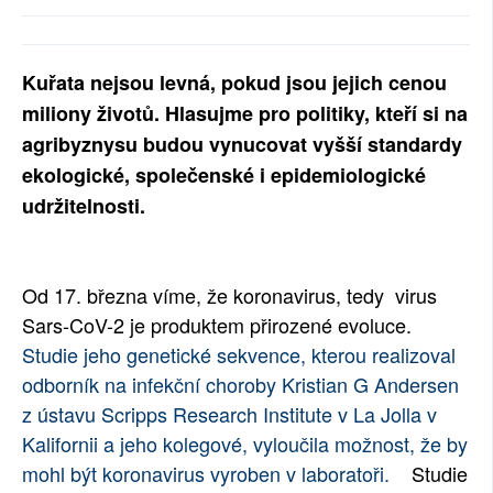
SOCIÁLNÍ SÍTĚ
RUBRIKY
Kuřata nejsou levná, pokud jsou jejich cenou
miliony životů. Hlasujme pro politiky, kteří si na
PLNÁ VERZE STRÁNEK
agribyznysu budou vynucovat vyšší standardy
ekologické, společenské i epidemiologické
udržitelnosti.
Od 17. března víme, že koronavirus, tedy virus
Sars-CoV-2 je produktem přirozené evoluce.
Studie jeho genetické sekvence, kterou realizoval
odborník na infekční choroby Kristian G Andersen
z ústavu Scripps Research Institute v La Jolla v
Kalifornii a jeho kolegové, vyloučila možnost, že by
mohl být koronavirus vyroben v laboratoři.
Studie