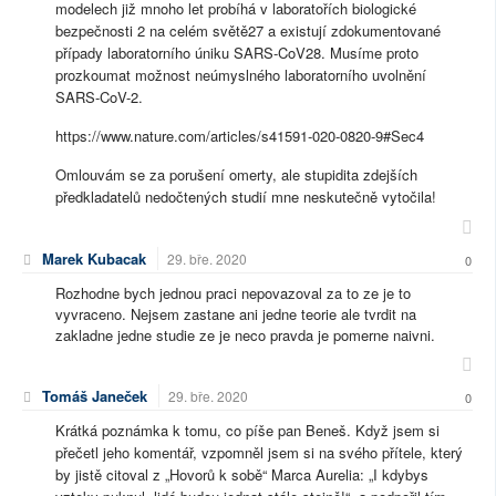
modelech již mnoho let probíhá v laboratořích biologické
bezpečnosti 2 na celém světě27 a existují zdokumentované
případy laboratorního úniku SARS-CoV28. Musíme proto
prozkoumat možnost neúmyslného laboratorního uvolnění
SARS-CoV-2.
https://www.nature.com/articles/s41591-020-0820-9#Sec4
Omlouvám se za porušení omerty, ale stupidita zdejších
předkladatelů nedočtených studií mne neskutečně vytočila!
Marek Kubacak
29. bře. 2020
0
Rozhodne bych jednou praci nepovazoval za to ze je to
vyvraceno. Nejsem zastane ani jedne teorie ale tvrdit na
zakladne jedne studie ze je neco pravda je pomerne naivni.
Tomáš Janeček
29. bře. 2020
0
Krátká poznámka k tomu, co píše pan Beneš. Když jsem si
přečetl jeho komentář, vzpomněl jsem si na svého přítele, který
by jistě citoval z „Hovorů k sobě“ Marca Aurelia: „I kdybys