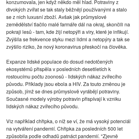
konzumovala, jen když někdo měl hlad. Potraviny z
divokých zvířat se tak staly běžnějí používanými a stalo
se z nich luxusní zboží. Avšak jak průmyslové
zemědělství tlačilo malé farmáře dál na okraj, skončili na
pokraji lesů - tam, kde žijí netopýři a viry, které je infikují.
Zvýšila se frekvence styku mezi lidmi a netopýry a tak se
zvýšilo riziko, že nový koronavirus přeskočí na člověka.
Expanze lidské populace do dosud nedotčených
ekosystémů přispěla v posledních desetiletích k
rostoucímu počtu zoonosů - lidských nákaz zvířecího
původu. Příklady jsou ebola a HIV. Za touto změnou je
způsob, jímž se dnes průmyslově vyrábějí potraviny.
Současné modely výroby potravin přispívají k vzniku
lidských nákaz zvířecího původu.
Viz například chřipka, o níž se ví, že má vysoký potenciál
na vytváření pandemií. Chřipka za posledních 500 let
způsobila podle odhadů patnáct pandemií. "Zjevně