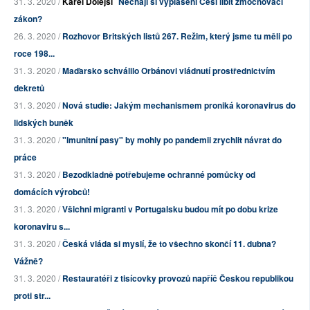
31. 3. 2020 /
Karel Dolejší
Nechají si vyplašení Češi líbit zmocňovací
zákon?
26. 3. 2020 /
Rozhovor Britských listů 267. Režim, který jsme tu měli po
roce 198...
31. 3. 2020 /
Maďarsko schválilo Orbánovi vládnutí prostřednictvím
dekretů
31. 3. 2020 /
Nová studie: Jakým mechanismem proniká koronavirus do
lidských buněk
31. 3. 2020 /
"Imunitní pasy" by mohly po pandemii zrychlit návrat do
práce
31. 3. 2020 /
Bezodkladně potřebujeme ochranné pomůcky od
domácích výrobců!
31. 3. 2020 /
Všichni migranti v Portugalsku budou mít po dobu krize
koronaviru s...
31. 3. 2020 /
Česká vláda si myslí, že to všechno skončí 11. dubna?
Vážně?
31. 3. 2020 /
Restauratéři z tisícovky provozů napříč Českou republikou
proti str...