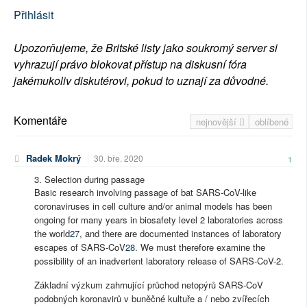
Přihlásit
Upozorňujeme, že Britské listy jako soukromý server si
vyhrazují právo blokovat přístup na diskusní fóra
jakémukoliv diskutérovi, pokud to uznají za důvodné.
Komentáře
nejnovější
oblíbené
Radek Mokrý
30. bře. 2020
1
3. Selection during passage
Basic research involving passage of bat SARS-CoV-like
coronaviruses in cell culture and/or animal models has been
ongoing for many years in biosafety level 2 laboratories across
the world
27
, and there are documented instances of laboratory
escapes of SARS-CoV
28
. We must therefore examine the
possibility of an inadvertent laboratory release of SARS-CoV-2.
Základní výzkum zahrnující průchod netopýrů SARS-CoV
podobných koronavirů v buněčné kultuře a / nebo zvířecích