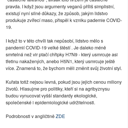
pravda. I když jsou argumenty veganů příliš simplistní,
existují nyní silné důkazy, že způsob, jakým lidstvo
produkuje zvířecí maso, přispěl k vzniku pademie COVID-
19.
I když to v této chvíli tak nepůsobí, lidstvo mělo s
pandemií COVID-19 velké štěstí . Je daleko méně
smrtelná než vir ptačí chřipky H7N9 - který usmrcuje asi
třetinu nakažených, anebo H5N1, který usmrcuje ještě
více. Znamená to, že bychom měli změnit svůj životní styl.
Kuřata totiž nejsou levná, pokud jsou jejich cenou miliony
životů. Hlasujme pro politiky, kteří si na agribyznysu
budou vynucovat vyšší standardy ekologické,
společenské i epidemiologické udržitelnosti.
Podrobnosti v angličtině
ZDE