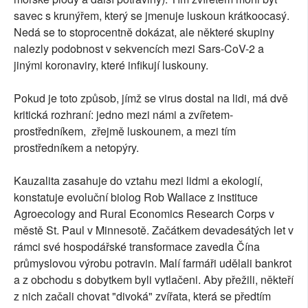
savec s krunýřem, který se jmenuje luskoun krátkoocasý.
Nedá se to stoprocentně dokázat, ale některé skupiny
nalezly podobnost v sekvencích mezi Sars-CoV-2 a
jinými koronaviry, které infikují luskouny.
Pokud je toto způsob, jímž se virus dostal na lidi, má dvě
kritická rozhraní: jedno mezi námi a zvířetem-
prostředníkem, zřejmě luskounem, a mezi tím
prostředníkem a netopýry.
Kauzalita zasahuje do vztahu mezi lidmi a ekologií,
konstatuje evoluční biolog Rob Wallace z instituce
Agroecology and Rural Economics Research Corps v
městě St. Paul v Minnesotě. Začátkem devadesátých let v
rámci své hospodářské transformace zavedla Čína
průmyslovou výrobu potravin. Malí farmáři udělali bankrot
a z obchodu s dobytkem byli vytlačeni. Aby přežili, někteří
z nich začali chovat "divoká" zvířata, která se předtím