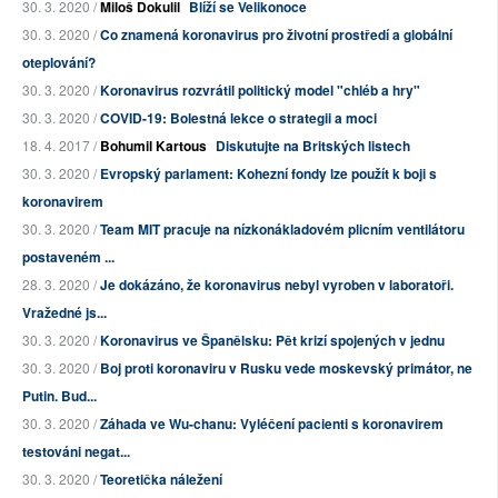
30. 3. 2020 /
Miloš Dokulil
Blíží se Velikonoce
30. 3. 2020 /
Co znamená koronavirus pro životní prostředí a globální
oteplování?
30. 3. 2020 /
Koronavirus rozvrátil politický model "chléb a hry"
30. 3. 2020 /
COVID-19: Bolestná lekce o strategii a moci
18. 4. 2017 /
Bohumil Kartous
Diskutujte na Britských listech
30. 3. 2020 /
Evropský parlament: Kohezní fondy lze použít k boji s
koronavirem
30. 3. 2020 /
Team MIT pracuje na nízkonákladovém plicním ventilátoru
postaveném ...
28. 3. 2020 /
Je dokázáno, že koronavirus nebyl vyroben v laboratoři.
Vražedné js...
30. 3. 2020 /
Koronavirus ve Španělsku: Pět krizí spojených v jednu
30. 3. 2020 /
Boj proti koronaviru v Rusku vede moskevský primátor, ne
Putin. Bud...
30. 3. 2020 /
Záhada ve Wu-chanu: Vyléčení pacienti s koronavirem
testováni negat...
30. 3. 2020 /
Teoretička náležení