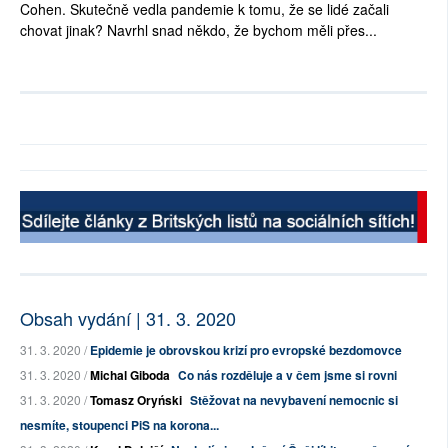
Cohen. Skutečně vedla pandemie k tomu, že se lidé začali
chovat jinak? Navrhl snad někdo, že bychom měli přes...
Obsah vydání | 31. 3. 2020
31. 3. 2020 /
Epidemie je obrovskou krizí pro evropské bezdomovce
31. 3. 2020 /
Michal Giboda
Co nás rozděluje a v čem jsme si rovni
31. 3. 2020 /
Tomasz Oryński
Stěžovat na nevybavení nemocnic si
nesmíte, stoupenci PiS na korona...