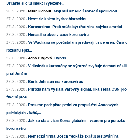
Británie si o tu infekci vyloženě...
28. 3. 2020 /
Milan Kohout
Moji milí američtí sobečtí spoluidioti
27. 3. 2020 /
Hysterie kolem hydrochlorochinu
27. 3. 2020 /
Koronavirus: Proč může být třetí vlna nejvíce smrtící
27. 3. 2020 /
Nenásilné akce v čase koronaviru
27. 3. 2020 /
Ve Wuchanu se pozůstalým předávají tisíce uren: Čína o
rozsahu epid...
27. 3. 2020 /
Jana Bryjová
Hybris
27. 3. 2020 /
V důsledku karantény se výrazně zvyšuje domácí násilí
proti ženám
27. 3. 2020 /
Boris Johnson má koronavirus
27. 3. 2020 /
Příroda nám vyslala varovný signál, říká šéfka OSN pro
životní pros...
27. 3. 2020 /
Prosíme podepište petici za propuštění Asadových
politických vězňů,...
27. 3. 2020 /
Jak se stala Jižní Korea globálním vzorem pro porážku
koronaviru
27. 3. 2020 /
Německá firma Bosch "dokáže zkrátit testování na