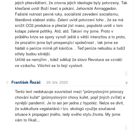
jejich přesvědčení, že zrovna jejich ideologie byly potvrzeny. Tak
křesťané uvidí Boží trest a pokání, Jehovisté Armaggedon.
Fašisté nutnost pevné ruky, socialísté zevedení socialismu,
liberálové slabost státu. Zelení uvidi potvrzení toho , že se má
snížit CO2 produkce a přestat jíst maso, populisté uvidí v tom
kolaps zelené politiky. Atd, atd. Takoví my jsme. Proto v
průběhu krize se spory vynoří ještě s větší intenzitou a to proto,
že prozatím jsme byli prosperující společnost , tak jsme se
hádali o peníze mírně při kávičce. . Teď peníze nebudou a tudíž
střety budou silnějši.
Určitě se nemýlím , kdež sděluji že slovo Revoluce se vznáší
ve vzduchu. Všichni se to bojí vyslovit.
František Řezáč
29. bře. 2020
0
Tento text nedokazuje souvislost mezi "průmyslovými provozy
chování kuřat" (průmyslovými chovy kuřet, popř jiných zvířat) a
nynější pandemií. Je to asi jen jedna z hypotéz. Nelze se divit,
že subkultura vegatariánů i tzv. ekologů využije současné
situace k propagaci jiného, tedy svého stylu života. My jsme
vám to říkali...