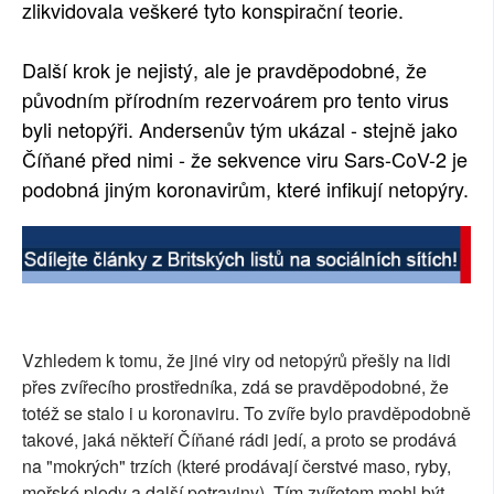
zlikvidovala veškeré tyto konspirační teorie.
Další krok je nejistý, ale je pravděpodobné, že
původním přírodním rezervoárem pro tento virus
byli netopýři. Andersenův tým ukázal - stejně jako
Číňané před nimi - že sekvence viru Sars-CoV-2 je
podobná jiným koronavirům, které infikují netopýry.
Vzhledem k tomu, že jiné viry od netopýrů přešly na lidi
přes zvířecího prostředníka, zdá se pravděpodobné, že
totéž se stalo i u koronaviru. To zvíře bylo pravděpodobně
takové, jaká někteří Číňané rádi jedí, a proto se prodává
na "mokrých" trzích (které prodávají čerstvé maso, ryby,
mořské plody a další potraviny). Tím zvířetem mohl být