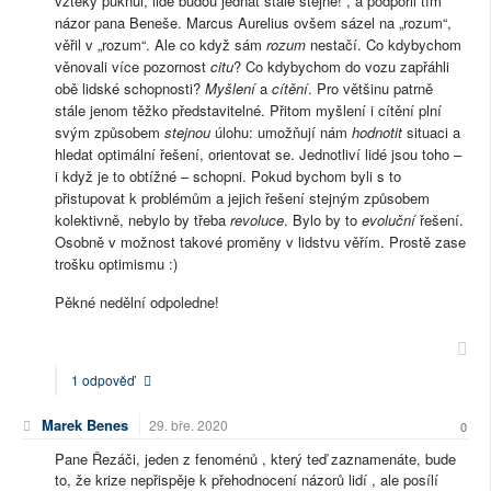
vzteky puknul, lidé budou jednat stále stejně!“, a podpořil tím
názor pana Beneše. Marcus Aurelius ovšem sázel na „rozum“,
věřil v „rozum“. Ale co když sám
rozum
nestačí. Co kdybychom
věnovali více pozornost
citu
? Co kdybychom do vozu zapřáhli
obě lidské schopnosti?
Myšlení
a
cítění
. Pro většinu patrně
stále jenom těžko představitelné. Přitom myšlení i cítění plní
svým způsobem
stejnou
úlohu: umožňují nám
hodnotit
situaci a
hledat optimální řešení, orientovat se. Jednotliví lidé jsou toho –
i když je to obtížné – schopni. Pokud bychom byli s to
přistupovat k problémům a jejich řešení stejným způsobem
kolektivně, nebylo by třeba
revoluce
. Bylo by to
evoluční
řešení.
Osobně v možnost takové proměny v lidstvu věřím. Prostě zase
trošku optimismu :)
Pěkné nedělní odpoledne!
1 odpověď
Marek Benes
29. bře. 2020
0
Pane Řezáči, jeden z fenoménů , který teď zaznamenáte, bude
to, že krize nepřispěje k přehodnocení názorů lidí , ale posílí