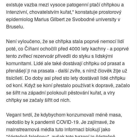
existuje vazba mezi vysoce patogenní ptačí chřipkou a
intenzivní, chovatelstvím kuřat," konstatuje prostorový
epidemiolog Marius Gilbert ze Svobodné university v
Bruselu.
Není vyloučeno, že se chřipka stala poprvé nemocí lidí
poté, co Číňani ochočili před 4000 lety kachny - a poprvé
tento zvířecí rezervoár přivedli do styku s lidskými
komunitami. Lidé ale také dostávají chřipku od prasat a
přenášejí ji na prasata - další zvíře, s nímž člověk žije už
tisíciletí. Do doby asi před sto lety dostávali lidé chřipku
od koní. Když se koní přestalo používat k dopravě, začalo
se šířit na západní polokouli pěstování kuřat, a viry
chřipky se začaly šířit od nich.
Vegani tvrdí, že kdybychom konzumovali méně masa,
nedošlo by k pandemii COVID-19. Je zajímavé, že
mainstreamová média tuto informaci blokují jako
"částečně falešnou", avšak toto tvrzení je částečně