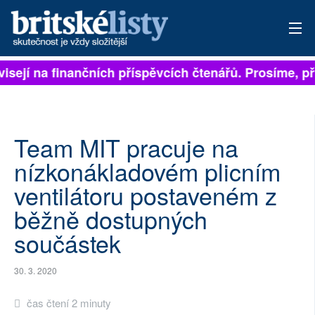
visejí na finančních příspěvcích čtenářů. Prosíme, při
PŘIHLÁSIT
AKTUÁLNÍ VYDÁNÍ
ARCHIV
Team MIT pracuje na
nízkonákladovém plicním
ROZHOVORY
ventilátoru postaveném z
TÉMATA
běžně dostupných
součástek
NEJČTENĚJŠÍ ZA 7 DNÍ
AUTOŘI
30. 3. 2020
PŘÍSPĚVKY NA PROVOZ
čas čtení 2 minuty