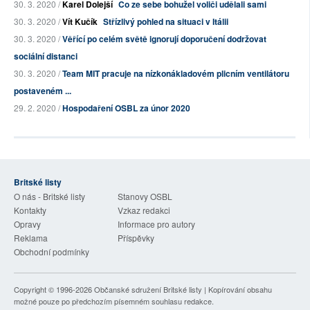
30. 3. 2020 /
Karel Dolejší
Co ze sebe bohužel voliči udělali sami
30. 3. 2020 /
Vít Kučík
Střízlivý pohled na situaci v Itálii
30. 3. 2020 /
Věřící po celém světě ignorují doporučení dodržovat
sociální distanci
30. 3. 2020 /
Team MIT pracuje na nízkonákladovém plicním ventilátoru
postaveném ...
29. 2. 2020 /
Hospodaření OSBL za únor 2020
Britské listy
O nás - Britské listy
Stanovy OSBL
Kontakty
Vzkaz redakci
Opravy
Informace pro autory
Reklama
Příspěvky
Obchodní podmínky
Copyright © 1996-2026
Občanské sdružení Britské listy
| Kopírování obsahu
možné pouze po předchozím písemném souhlasu redakce.