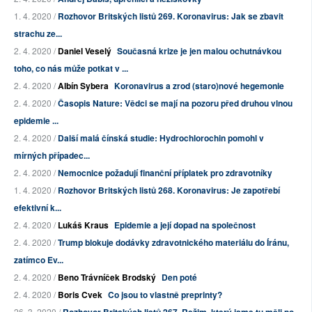
1. 4. 2020 /
Rozhovor Britských listů 269. Koronavirus: Jak se zbavit
strachu ze...
2. 4. 2020 /
Daniel Veselý
Současná krize je jen malou ochutnávkou
toho, co nás může potkat v ...
2. 4. 2020 /
Albín Sybera
Koronavirus a zrod (staro)nové hegemonie
2. 4. 2020 /
Časopis Nature: Vědci se mají na pozoru před druhou vlnou
epidemie ...
2. 4. 2020 /
Další malá čínská studie: Hydrochlorochin pomohl v
mírných případec...
2. 4. 2020 /
Nemocnice požadují finanční příplatek pro zdravotníky
1. 4. 2020 /
Rozhovor Britských listů 268. Koronavirus: Je zapotřebí
efektivní k...
2. 4. 2020 /
Lukáš Kraus
Epidemie a její dopad na společnost
2. 4. 2020 /
Trump blokuje dodávky zdravotnického materiálu do Íránu,
zatímco Ev...
2. 4. 2020 /
Beno Trávníček Brodský
Den poté
2. 4. 2020 /
Boris Cvek
Co jsou to vlastně preprinty?
26. 3. 2020 /