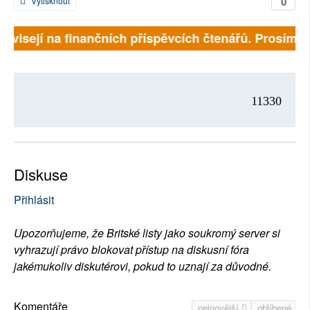
0
Vytisknout
závisejí na finančních příspěvcích čtenářů. Prosíme, 
11330
Diskuse
Přihlásit
Upozorňujeme, že Britské listy jako soukromý server si
vyhrazují právo blokovat přístup na diskusní fóra
jakémukoliv diskutérovi, pokud to uznají za důvodné.
Komentáře
nejnovější
oblíbené