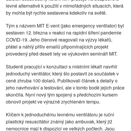
levné alternativě k použití v mimořádných situacích, která
by mohla být rychle sestavena kdekoliv na světě.
Tým s názvem MIT E-vent (jako emergency ventilator) byl
sestaven 12. března v reakci na rapidní šíření pandemie
COVID-19. Jeho členové reagovali na výzvy lékařů,
přátel a náhlý příliv emailů připomínajících projekt
provedený před deseti lety ve výukovém semináři MIT.
Studenti pracující v konzultaci s místními lékaři navrhli
jednoduchý ventilátor, který šlo postavit ze součástek v
ceně zhruba 100 dolarů. Publikovali článek s detaily o
jeho navrhování a testování, ale v tomto bodě jejich práce
skončila. Nyní nový tým spojený s předchozím kursem
obnovil projekt ve výrazně zrychleném tempu.
Klíčem k jednoduchému levnému ventilátoru je ruční
plastický resuscitátor známý jako ambuvak, který již
nemocnice mají k dispozici ve velkých počtech. Jsou