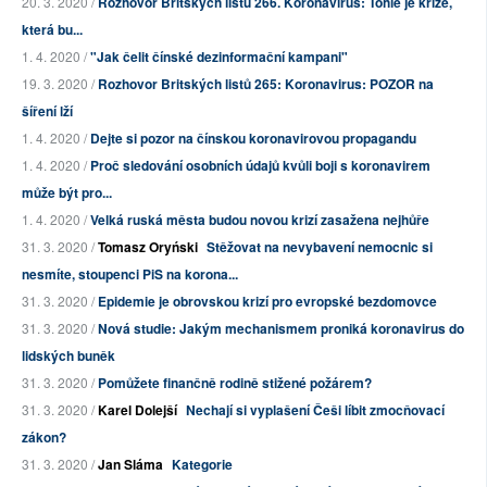
20. 3. 2020 /
Rozhovor Britských listů 266. Koronavirus: Tohle je krize,
která bu...
1. 4. 2020 /
"Jak čelit čínské dezinformační kampani"
19. 3. 2020 /
Rozhovor Britských listů 265: Koronavirus: POZOR na
šíření lží
1. 4. 2020 /
Dejte si pozor na čínskou koronavirovou propagandu
1. 4. 2020 /
Proč sledování osobních údajů kvůli boji s koronavirem
může být pro...
1. 4. 2020 /
Velká ruská města budou novou krizí zasažena nejhůře
31. 3. 2020 /
Tomasz Oryński
Stěžovat na nevybavení nemocnic si
nesmíte, stoupenci PiS na korona...
31. 3. 2020 /
Epidemie je obrovskou krizí pro evropské bezdomovce
31. 3. 2020 /
Nová studie: Jakým mechanismem proniká koronavirus do
lidských buněk
31. 3. 2020 /
Pomůžete finančně rodině stižené požárem?
31. 3. 2020 /
Karel Dolejší
Nechají si vyplašení Češi líbit zmocňovací
zákon?
31. 3. 2020 /
Jan Sláma
Kategorie