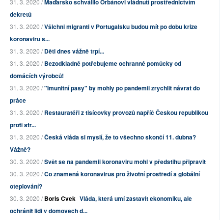
31. 3. 2020 /
Maďarsko schválilo Orbánovi vládnutí prostřednictvím
dekretů
31. 3. 2020 /
Všichni migranti v Portugalsku budou mít po dobu krize
koronaviru s...
31. 3. 2020 /
Děti dnes vážně trpí...
31. 3. 2020 /
Bezodkladně potřebujeme ochranné pomůcky od
domácích výrobců!
31. 3. 2020 /
"Imunitní pasy" by mohly po pandemii zrychlit návrat do
práce
31. 3. 2020 /
Restauratéři z tisícovky provozů napříč Českou republikou
proti str...
31. 3. 2020 /
Česká vláda si myslí, že to všechno skončí 11. dubna?
Vážně?
30. 3. 2020 /
Svět se na pandemii koronaviru mohl v předstihu připravit
30. 3. 2020 /
Co znamená koronavirus pro životní prostředí a globální
oteplování?
30. 3. 2020 /
Boris Cvek
Vláda, která umí zastavit ekonomiku, ale
ochránit lidi v domovech d...