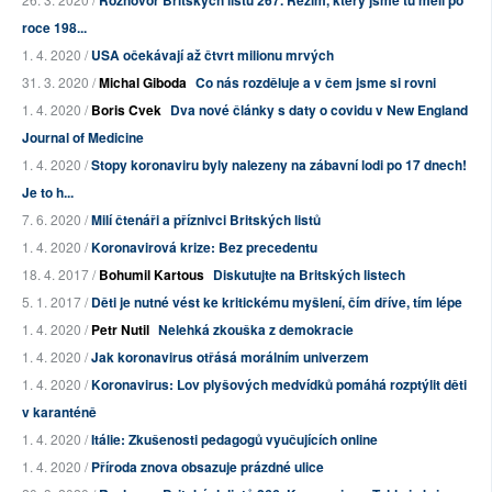
Rozhovor Britských listů 267. Režim, který jsme tu měli po
roce 198...
1. 4. 2020 /
USA očekávají až čtvrt milionu mrvých
31. 3. 2020 /
Michal Giboda
Co nás rozděluje a v čem jsme si rovni
1. 4. 2020 /
Boris Cvek
Dva nové články s daty o covidu v New England
Journal of Medicine
1. 4. 2020 /
Stopy koronaviru byly nalezeny na zábavní lodi po 17 dnech!
Je to h...
7. 6. 2020 /
Milí čtenáři a příznivci Britských listů
1. 4. 2020 /
Koronavirová krize: Bez precedentu
18. 4. 2017 /
Bohumil Kartous
Diskutujte na Britských listech
5. 1. 2017 /
Děti je nutné vést ke kritickému myšlení, čím dříve, tím lépe
1. 4. 2020 /
Petr Nutil
Nelehká zkouška z demokracie
1. 4. 2020 /
Jak koronavirus otřásá morálním univerzem
1. 4. 2020 /
Koronavirus: Lov plyšových medvídků pomáhá rozptýlit děti
v karanténě
1. 4. 2020 /
Itálie: Zkušenosti pedagogů vyučujících online
1. 4. 2020 /
Příroda znova obsazuje prázdné ulice