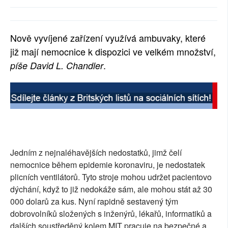
SOCIÁLNÍ SÍTĚ
RUBRIKY
Nově vyvíjené zařízení využívá ambuvaky, které
již mají nemocnice k dispozici ve velkém množství,
PLNÁ VERZE STRÁNEK
.
píše David L. Chandler
Jedním z nejnaléhavějších nedostatků, jimž čelí
nemocnice během epidemie koronaviru, je nedostatek
plicních ventilátorů. Tyto stroje mohou udržet pacientovo
dýchání, když to již nedokáže sám, ale mohou stát až 30
000 dolarů za kus. Nyní rapidně sestavený tým
dobrovolníků složených s inženýrů, lékařů, informatiků a
dalších soustředěný kolem MIT pracuje na bezpečné a