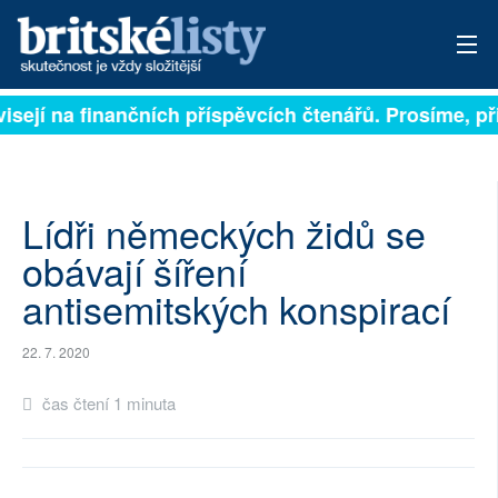
visejí na finančních příspěvcích čtenářů. Prosíme, při
PŘIHLÁSIT
AKTUÁLNÍ VYDÁNÍ
ARCHIV
Lídři německých židů se
obávají šíření
ROZHOVORY
antisemitských konspirací
TÉMATA
22. 7. 2020
NEJČTENĚJŠÍ ZA 7 DNÍ
čas čtení 1 minuta
AUTOŘI
PŘÍSPĚVKY NA PROVOZ