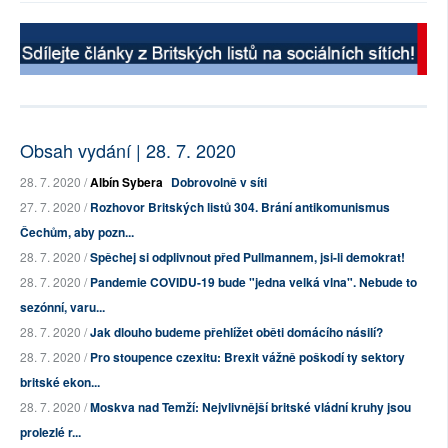
Obsah vydání | 28. 7. 2020
28. 7. 2020 /
Albín Sybera
Dobrovolně v síti
27. 7. 2020 /
Rozhovor Britských listů 304. Brání antikomunismus
Čechům, aby pozn...
28. 7. 2020 /
Spěchej si odplivnout před Pullmannem, jsi-li demokrat!
28. 7. 2020 /
Pandemie COVIDU-19 bude "jedna velká vlna". Nebude to
sezónní, varu...
28. 7. 2020 /
Jak dlouho budeme přehlížet oběti domácího násilí?
28. 7. 2020 /
Pro stoupence czexitu: Brexit vážně poškodí ty sektory
britské ekon...
28. 7. 2020 /
Moskva nad Temží: Nejvlivnější britské vládní kruhy jsou
prolezlé r...