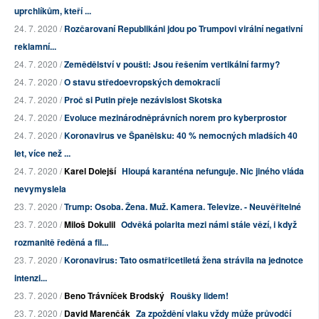
uprchlíkům, kteří ...
24. 7. 2020 /
Rozčarovaní Republikáni jdou po Trumpovi virální negativní
reklamní...
24. 7. 2020 /
Zemědělství v poušti: Jsou řešením vertikální farmy?
24. 7. 2020 /
O stavu středoevropských demokracií
24. 7. 2020 /
Proč si Putin přeje nezávislost Skotska
24. 7. 2020 /
Evoluce mezinárodněprávních norem pro kyberprostor
24. 7. 2020 /
Koronavirus ve Španělsku: 40 % nemocných mladších 40
let, více než ...
24. 7. 2020 /
Karel Dolejší
Hloupá karanténa nefunguje. Nic jiného vláda
nevymyslela
23. 7. 2020 /
Trump: Osoba. Žena. Muž. Kamera. Televize. - Neuvěřitelné
23. 7. 2020 /
Miloš Dokulil
Odvěká polarita mezi námi stále vězí, i když
rozmanitě ředěná a fil...
23. 7. 2020 /
Koronavirus: Tato osmatřicetiletá žena strávila na jednotce
intenzi...
23. 7. 2020 /
Beno Trávníček Brodský
Roušky lidem!
23. 7. 2020 /
David Marenčák
Za zpoždění vlaku vždy může průvodčí