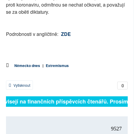
proti koronaviru, odmítnou se nechat očkovat, a považují
se za oběti diktatury.
Podrobnosti v angličtině:
ZDE
Německo dnes
|
Extremismus
0
Vytisknout
závisejí na finančních příspěvcích čtenářů. Prosíme, p
9527