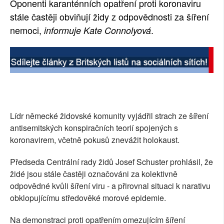
Oponenti karanténních opatření proti koronaviru
SOCIÁLNÍ SÍTĚ
stále častěji obviňují židy z odpovědnosti za šíření
nemoci,
.
informuje Kate Connolyová
RUBRIKY
PLNÁ VERZE STRÁNEK
Lídr německé židovské komunity vyjádřil strach ze šíření
antisemitských konspiračních teorií spojených s
koronavirem, včetně pokusů znevážit holokaust.
Předseda Centrální rady židů Josef Schuster prohlásil, že
židé jsou stále častěji označováni za kolektivně
odpovědné kvůli šíření viru - a přirovnal situaci k narativu
obklopujícímu středověké morové epidemie.
Na demonstraci proti opatřením omezujícím šíření