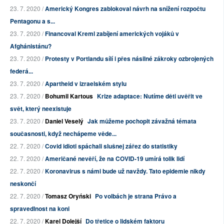
23. 7. 2020 /
Americký Kongres zablokoval návrh na snížení rozpočtu
Pentagonu a s...
23. 7. 2020 /
Financoval Kreml zabíjení amerických vojáků v
Afghánistánu?
23. 7. 2020 /
Protesty v Portlandu sílí i přes násilné zákroky ozbrojených
federá...
23. 7. 2020 /
Apartheid v izraelském stylu
23. 7. 2020 /
Bohumil Kartous
Krize adaptace: Nutíme děti uvěřit ve
svět, který neexistuje
23. 7. 2020 /
Daniel Veselý
Jak můžeme pochopit závažná témata
současnosti, když nechápeme věde...
22. 7. 2020 /
Covid idioti spáchali slušnej zářez do statistiky
22. 7. 2020 /
Američané nevěří, že na COVID-19 umírá tolik lidí
22. 7. 2020 /
Koronavirus s námi bude už navždy. Tato epidemie nikdy
neskončí
22. 7. 2020 /
Tomasz Oryński
Po volbách je strana Právo a
spravedlnost na koni
22. 7. 2020 /
Karel Dolejší
Do třetice o lidském faktoru