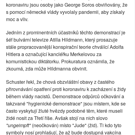
koronaviru jsou osoby jako George Soros obviňovány, že
s pomocí německé vlády vyvolaly pandemii, aby získaly
moc a vliv.
Jedním z prominentních účastníků těchto demonstrací je
šéf bulvární televize Atilla Hildmann, který prosazuje
stále propracovanější konspirační teorie chválící Adolfa
Hitlera a označující kancléřku Merkelovou za
komunistickou diktátorku. Prokuratura oznámila, že
zkoumá, zda může Hildmanna obvinit.
Schuster řekl, že chová obzvláštní obavy z častého
přirovnávání opatření proti koronaviru k zacházení s židy
během vlády nacistů. Demonstrace odpůrců očkování a
takzvané "hygienické demonstrace" jsou místem, kde se
často vyskytují žluté hvězdy podobné těm, které museli
židé nosit za Třetí říše. Avšak stojí na nich slovo
"ungeimpft"
(neočkován) místo "Jude" (žid). Ti kdo tyto
symboly nosí prohlašují, že až bude dostupná vakcína