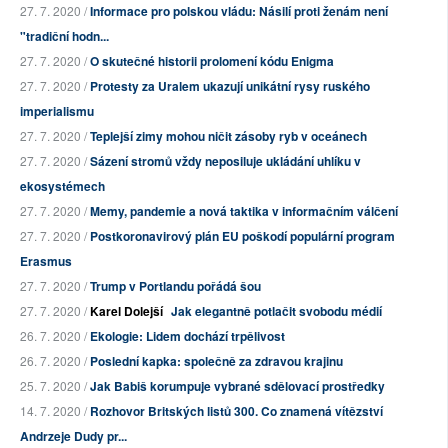
27. 7. 2020 /
Informace pro polskou vládu: Násilí proti ženám není
"tradiční hodn...
27. 7. 2020 /
O skutečné historii prolomení kódu Enigma
27. 7. 2020 /
Protesty za Uralem ukazují unikátní rysy ruského
imperialismu
27. 7. 2020 /
Teplejší zimy mohou ničit zásoby ryb v oceánech
27. 7. 2020 /
Sázení stromů vždy neposiluje ukládání uhlíku v
ekosystémech
27. 7. 2020 /
Memy, pandemie a nová taktika v informačním válčení
27. 7. 2020 /
Postkoronavirový plán EU poškodí populární program
Erasmus
27. 7. 2020 /
Trump v Portlandu pořádá šou
27. 7. 2020 /
Karel Dolejší
Jak elegantně potlačit svobodu médií
26. 7. 2020 /
Ekologie: Lidem dochází trpělivost
26. 7. 2020 /
Poslední kapka: společně za zdravou krajinu
25. 7. 2020 /
Jak Babiš korumpuje vybrané sdělovací prostředky
14. 7. 2020 /
Rozhovor Britských listů 300. Co znamená vítězství
Andrzeje Dudy pr...