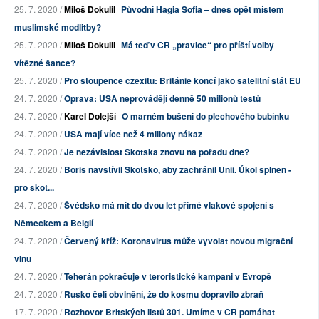
25. 7. 2020 /
Miloš Dokulil
Původní Hagia Sofia – dnes opět místem
muslimské modlitby?
25. 7. 2020 /
Miloš Dokulil
Má teď v ČR „pravice“ pro příští volby
vítězné šance?
25. 7. 2020 /
Pro stoupence czexitu: Británie končí jako satelitní stát EU
24. 7. 2020 /
Oprava: USA neprovádějí denně 50 milionů testů
24. 7. 2020 /
Karel Dolejší
O marném bušení do plechového bubínku
24. 7. 2020 /
USA mají více než 4 miliony nákaz
24. 7. 2020 /
Je nezávislost Skotska znovu na pořadu dne?
24. 7. 2020 /
Boris navštívil Skotsko, aby zachránil Unii. Úkol splněn -
pro skot...
24. 7. 2020 /
Švédsko má mít do dvou let přímé vlakové spojení s
Německem a Belgií
24. 7. 2020 /
Červený kříž: Koronavirus může vyvolat novou migrační
vlnu
24. 7. 2020 /
Teherán pokračuje v teroristické kampani v Evropě
24. 7. 2020 /
Rusko čelí obvinění, že do kosmu dopravilo zbraň
17. 7. 2020 /
Rozhovor Britských listů 301. Umíme v ČR pomáhat