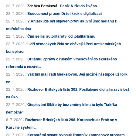
22. 7. 2020 /
Zdeňka Petáková
Deník N řízl do živého
22. 7. 2020 /
Budoucnost práce: Držet krok s digitalizací
22. 7. 2020 /
V Antarktidě byl objeven první aktivní únik metanu z
mořského dna
22. 7. 2020 /
Čím se liší autoritářství od totalitarismu
22. 7. 2020 /
Lídři německých židů se obávají šíření antisemitských
konspirací
22. 7. 2020 /
Británie: Zprávy o ruském vměšování do skotského
referenda o nezávi...
22. 7. 2020 /
Všichni mají rádi Merkelovou. Její možné nástupce už tolik
ne
22. 7. 2020 /
Rozhovor Britských listů 302. Posilujeme digitální závislost
na úko...
22. 7. 2020 /
Oteplování Sibiře by bez změny klimatu bylo "takřka
nemožné"
6. 7. 2020 /
Rozhovor Britských listů 298. Koronavirus: Proč se v
Karviné system...
22. 7. 2020 /
Korporátní giganti vypnuli Trumpův kampaňový program