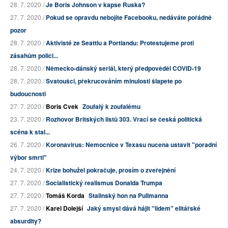
28. 7. 2020 /
Je Boris Johnson v kapse Ruska?
27. 7. 2020 /
Pokud se opravdu nebojíte Facebooku, nedáváte pořádně
pozor
28. 7. 2020 /
Aktivisté ze Seattlu a Portlandu: Protestujeme proti
zásahům polici...
28. 7. 2020 /
Německo-dánský seriál, který předpověděl COVID-19
28. 7. 2020 /
Svatoušci, překrucováním minulosti šlapete po
budoucnosti
27. 7. 2020 /
Boris Cvek
Zoufalý k zoufalému
23. 7. 2020 /
Rozhovor Britských listů 303. Vrací se česká politická
scéna k stal...
26. 7. 2020 /
Koronavirus: Nemocnice v Texasu nucena ustavit "poradní
výbor smrti"
24. 7. 2020 /
Krize bohužel pokračuje, prosím o zveřejnění
27. 7. 2020 /
Socialistický realismus Donalda Trumpa
27. 7. 2020 /
Tomáš Korda
Stalinský hon na Pullmanna
27. 7. 2020 /
Karel Dolejší
Jaký smysl dává hájit "lidem" elitářské
absurdity?