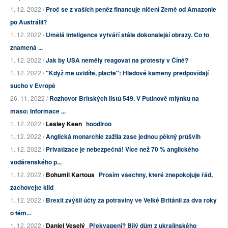
1. 12. 2022 /
Proč se z vašich peněz financuje ničení Země od Amazonie
po Austrálii?
1. 12. 2022 /
Umělá inteligence vytváří stále dokonalejší obrazy. Co to
znamená ...
1. 12. 2022 /
Jak by USA neměly reagovat na protesty v Číně?
1. 12. 2022 /
"Když mě uvidíte, plačte": Hladové kameny předpovídají
sucho v Evropě
26. 11. 2022 /
Rozhovor Britských listů 549. V Putinově mlýnku na
maso: Informace ...
1. 12. 2022 /
Lesley Keen
hoodlroo
1. 12. 2022 /
Anglická monarchie zažila zase jednou pěkný průšvih
1. 12. 2022 /
Privatizace je nebezpečná! Více než 70 % anglického
vodárenského p...
1. 12. 2022 /
Bohumil Kartous
Prosím všechny, které znepokojuje řád,
zachovejte klid
1. 12. 2022 /
Brexit zvýšil účty za potraviny ve Velké Británii za dva roky
o tém...
1. 12. 2022 /
Daniel Veselý
Překvapení? Bílý dům z ukrajinského