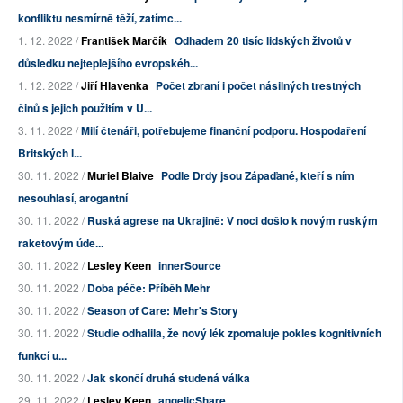
konfliktu nesmírně těží, zatímc...
1. 12. 2022 /
František Marčík
Odhadem 20 tisíc lidských životů v
důsledku nejteplejšího evropskéh...
1. 12. 2022 /
Jiří Hlavenka
Počet zbraní i počet násilných trestných
činů s jejich použitím v U...
3. 11. 2022 /
Milí čtenáři, potřebujeme finanční podporu. Hospodaření
Britských l...
30. 11. 2022 /
Muriel Blaive
Podle Drdy jsou Zápaďané, kteří s ním
nesouhlasí, arogantní
30. 11. 2022 /
Ruská agrese na Ukrajině: V noci došlo k novým ruským
raketovým úde...
30. 11. 2022 /
Lesley Keen
innerSource
30. 11. 2022 /
Doba péče: Příběh Mehr
30. 11. 2022 /
Season of Care: Mehr's Story
30. 11. 2022 /
Studie odhalila, že nový lék zpomaluje pokles kognitivních
funkcí u...
30. 11. 2022 /
Jak skončí druhá studená válka
29. 11. 2022 /
Lesley Keen
angelicShare