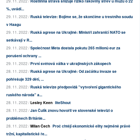
29. 11. 2022 /
Rostlinná strava snižuje riziko rakoviny střev u mužů o 22
%, uvádí...
29. 11. 2022 /
Ruská televize: Bojíme se, že skončíme u trestního soudu
v Haagu
29. 11. 2022 /
Ruská agrese na Ukrajině: Ministři zahraničí NATO se
setkávají v R...
29. 11. 2022 /
Společnost Meta dostala pokutu 265 milionů eur za
porušení ochrany ...
29. 11. 2022 /
První světová válka v ukrajinských zákopech
28. 11. 2022 /
Ruská agrese na Ukrajině: Od začátku invaze se
pohřešuje 329 dětí, ...
28. 11. 2022 /
Ruská televize předpovídá "vytvoření gigantického
ruského národa" a...
28. 11. 2022 /
Lesley Keen
liteShout
28. 11. 2022 /
Jan Čulík znovu hovořil ve slovenské televizi o
problémech Británie...
28. 11. 2022 /
Milan Čech
Proč chtějí ekonomické elity nejméně právě
tržní, kapitalistické ře...