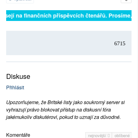
visejí na finančních příspěvcích čtenářů. Prosíme, při
6715
Diskuse
Přihlásit
Upozorňujeme, že Britské listy jako soukromý server si
vyhrazují právo blokovat přístup na diskusní fóra
jakémukoliv diskutérovi, pokud to uznají za důvodné.
Komentáře
nejnovější
oblíbené