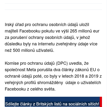
SOCIÁLNÍ SÍTĚ
RUBRIKY
Irský úřad pro ochranu osobních údajů uložil
PLNÁ VERZE STRÁNEK
majiteli Facebooku pokutu ve výši 265 milionů eur
za porušení ochrany osobních údajů, v jehož
důsledku byly na internetu zveřejněny údaje více
než 500 milionů uživatelů.
Komise pro ochranu údajů (DPC) uvedla, že
společnost Meta porušila dva články zákonů EU o
ochraně údajů poté, co byly v letech 2018 a 2019 z
veřejných profilů shromážděny údaje o uživatelích
Facebooku z celého světa.