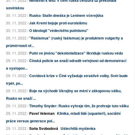
30. 11. 2022 /
Nenávist k tělu: V čem ruská cenzura už překonala
sovětskou
30. 11. 2022 /
Rusko: Stalin dneška je Leninem včerejška
30. 11. 2022 /
Jak Kreml bojuje proti euroislámu
30. 11. 2022 /
O ideologii "vědeckého putinismu"
29. 11. 2022 /
"Rašismus" (ruský fašismus) je produktem vulgarity a
průměrnosti of...
30. 11. 2022 /
Putin ve jménu "dekolonializace" likviduje ruskou vědu
29. 11. 2022 /
Čínská policie se snaží odradit veřejnost od demonstrací
a vystopov...
29. 11. 2022 /
Covidová krize v Číně vyžaduje strašlivé volby. Svět bude
trpět, po...
29. 11. 2022 /
Boje na východě Ukrajiny se mění v zákopovou válku,
Rusko se snaží ...
29. 11. 2022 /
Timothy Snyder: Rusko vyhraje tím, že prohraje tuto válku
29. 11. 2022 /
Pavel Veleman
Klinika, mladí lidé (squatteři), sociální
práce versus generace pol...
29. 11. 2022 /
Soňa Svobodová
Ušlechtilá myšlenka