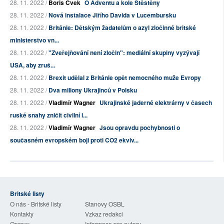
28. 11. 2022 /
Boris Cvek
O Adventu a kole Štěstěny
28. 11. 2022 /
Nová instalace Jiřího Davida v Lucembursku
28. 11. 2022 /
Británie: Dětským žadatelům o azyl zločinné britské
ministerstvo vn...
28. 11. 2022 /
"Zveřejňování není zločin": mediální skupiny vyzývají
USA, aby zruš...
28. 11. 2022 /
Brexit udělal z Británie opět nemocného muže Evropy
28. 11. 2022 /
Dva miliony Ukrajinců v Polsku
28. 11. 2022 /
Vladimír Wagner
Ukrajinské jaderné elektrárny v časech
ruské snahy zničit civilní i...
28. 11. 2022 /
Vladimír Wagner
Jsou opravdu pochybnosti o
současném evropském boji proti CO2 ekviv...
Britské listy
O nás - Britské listy
Stanovy OSBL
Kontakty
Vzkaz redakci
Opravy
Informace pro autory