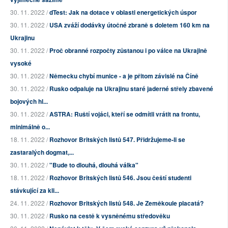
30. 11. 2022 /
dTest: Jak na dotace v oblasti energetických úspor
30. 11. 2022 /
USA zváží dodávky útočné zbraně s doletem 160 km na
Ukrajinu
30. 11. 2022 /
Proč obranné rozpočty zůstanou i po válce na Ukrajině
vysoké
30. 11. 2022 /
Německu chybí munice - a je přitom závislé na Číně
30. 11. 2022 /
Rusko odpaluje na Ukrajinu staré jaderné střely zbavené
bojových hl...
30. 11. 2022 /
ASTRA: Ruští vojáci, kteří se odmítli vrátit na frontu,
minimálně o...
18. 11. 2022 /
Rozhovor Britských listů 547. Přidržujeme-li se
zastaralých dogmat,...
30. 11. 2022 /
"Bude to dlouhá, dlouhá válka"
18. 11. 2022 /
Rozhovor Britských listů 546. Jsou čeští studenti
stávkující za kli...
24. 11. 2022 /
Rozhovor Britských listů 548. Je Zeměkoule placatá?
30. 11. 2022 /
Rusko na cestě k vysněnému středověku