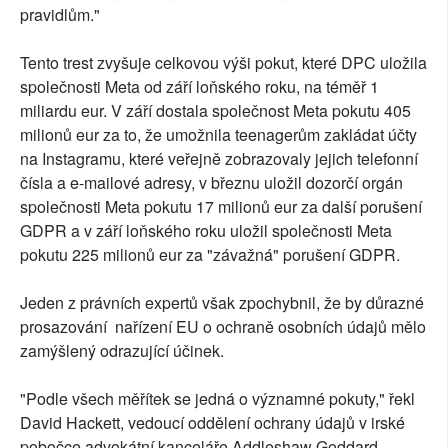
pravidlům."
Tento trest zvyšuje celkovou výši pokut, které DPC uložila
společnosti Meta od září loňského roku, na téměř 1
miliardu eur. V září dostala společnost Meta pokutu 405
milionů eur za to, že umožnila teenagerům zakládat účty
na Instagramu, které veřejně zobrazovaly jejich telefonní
čísla a e-mailové adresy, v březnu uložil dozorčí orgán
společnosti Meta pokutu 17 milionů eur za další porušení
GDPR a v září loňského roku uložil společnosti Meta
pokutu 225 milionů eur za "závažná" porušení GDPR.
Jeden z právních expertů však zpochybnil, že by důrazné
prosazování nařízení EU o ochraně osobních údajů mělo
zamýšlený odrazující účinek.
"Podle všech měřítek se jedná o významné pokuty," řekl
David Hackett, vedoucí oddělení ochrany údajů v irské
pobočce advokátní kanceláře Addleshaw Goddard.