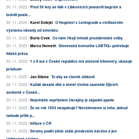
30. 11. 2022 /
Před 30 lety se lidé v Libkovicích postavili bagrům a
bránili posle...
30. 11. 2022 /
Karel Dolejší
O Hegelovi v Leningradě a civilizačním
významu násady od smetáku
30. 11. 2022 /
Boris Cvek
Co nám říkají minulé prezidentské volby
30. 11. 2022 /
Marco Nemeth
Slovenská komunita LGBTIQ+ potřebuje
lidská práva
30. 11. 2022 /
1 z 9 aut v České republice má stočené kilometry, ukazuje
průzkum
30. 11. 2022 /
Jan Sláma
To aby se člověk zbláznil
30. 11. 2022 /
Každé desáté dítě a téměř třetina osaměle žijících
seniorek v České...
30. 11. 2022 /
Největším nepřítelem Ukrajiny je západní apatie
30. 11. 2022 /
Že se rok 1933 neopakuje? Nevšimneme si toho, dokud
nebude příliš p...
30. 11. 2022 /
Inflace v ČR
30. 11. 2022 /
Stromy podél silnic stále především kácíme a jen
výjimečně sázíme