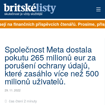
sejí na finančních příspěvcích čtenářů. Prosíme, přisp
PŘIHLÁSIT
AKTUÁLNÍ VYDÁNÍ
ARCHIV
Společnost Meta dostala
pokutu 265 milionů eur za
ROZHOVORY
porušení ochrany údajů,
TÉMATA
které zasáhlo více než 500
milionů uživatelů.
NEJČTENĚJŠÍ ZA 7 DNÍ
AUTOŘI
29. 11. 2022
PŘÍSPĚVKY NA PROVOZ
čas čtení 2 minuty