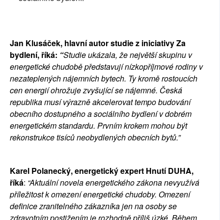
Jan Klusáček, hlavní autor studie z iniciativy Za 
bydlení, říká:
 “
Studie ukázala, že největší skupinu v 
energetické chudobě představují nízkopříjmové rodiny v 
nezateplených nájemních bytech. Ty kromě rostoucích 
cen energií ohrožuje zvyšující se nájemné. Česká 
republika musí výrazně akcelerovat tempo budování 
obecního dostupného a sociálního bydlení v dobrém 
energetickém standardu. Prvním krokem mohou být 
rekonstrukce tisíců neobydlených obecních bytů.”
Karel Polanecký, energetický expert Hnutí DUHA, 
říká
: 
“Aktuální novela energetického zákona nevyužívá 
příležitost k omezení energetické chudoby. Omezení 
definice zranitelného zákazníka jen na osoby se 
zdravotním postižením je rozhodně příliš úzké. Během 