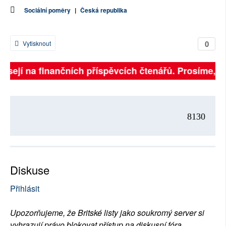
Sociální poměry
|
Česká republika
0
Vytisknout
isejí na finančních příspěvcích čtenářů. Prosíme, při
8130
Diskuse
Přihlásit
Upozorňujeme, že Britské listy jako soukromý server si
vyhrazují právo blokovat přístup na diskusní fóra