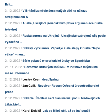
Brit...
3. 12. 2022 /
V Británii zemřelo šest malých dětí na nákazu
streptokokem A
2. 12. 2022 /
A také, Ukrajinci jsou oškliví!! (Nová argumentace ruské
televize)
2. 12. 2022 /
Ruská agrese na Ukrajině: Ukrajinské ozbrojené síly podle
vysokého ...
2. 12. 2022 /
Britský výzkumník: Západ je stále slepý k ruské "tajné
válce" – nen...
2. 12. 2022 /
Série pokusů o teroristické útoky ve Španělsku
26. 11. 2022 /
Rozhovor Britských listů 549. V Putinově mlýnku na
maso: Informace ...
2. 12. 2022 /
Lesley Keen
deepSpring
2. 12. 2022 /
Jan Čulík
Revolver Revue: Otřesná úroveň editorské
práce
2. 12. 2022 /
Británie: Ředitelé škol hlásí nárůst počtu hladovějících
žáků, kteř...
2. 12. 2022 /
Karel Dolejší
Jak se Miloš učil, až se (ne)poučil