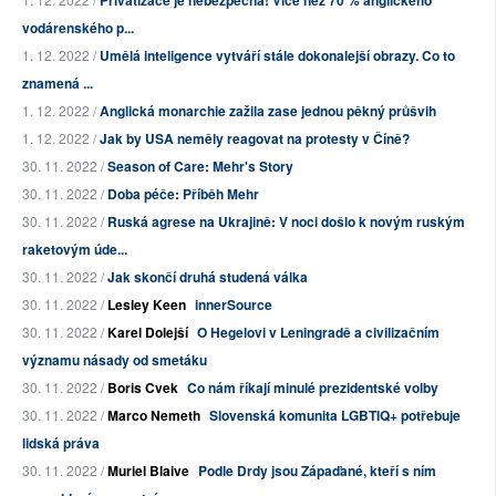
Privatizace je nebezpečná! Více než 70 % anglického
vodárenského p...
1. 12. 2022 /
Umělá inteligence vytváří stále dokonalejší obrazy. Co to
znamená ...
1. 12. 2022 /
Anglická monarchie zažila zase jednou pěkný průšvih
1. 12. 2022 /
Jak by USA neměly reagovat na protesty v Číně?
30. 11. 2022 /
Season of Care: Mehr's Story
30. 11. 2022 /
Doba péče: Příběh Mehr
30. 11. 2022 /
Ruská agrese na Ukrajině: V noci došlo k novým ruským
raketovým úde...
30. 11. 2022 /
Jak skončí druhá studená válka
30. 11. 2022 /
Lesley Keen
innerSource
30. 11. 2022 /
Karel Dolejší
O Hegelovi v Leningradě a civilizačním
významu násady od smetáku
30. 11. 2022 /
Boris Cvek
Co nám říkají minulé prezidentské volby
30. 11. 2022 /
Marco Nemeth
Slovenská komunita LGBTIQ+ potřebuje
lidská práva
30. 11. 2022 /
Muriel Blaive
Podle Drdy jsou Zápaďané, kteří s ním