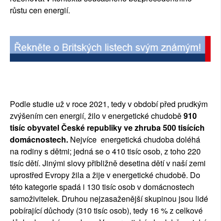
růstu cen energií.
Podle studie už v roce 2021, tedy v období před prudkým 
zvýšením cen energií, žilo v energetické chudobě
 910 
tisíc obyvatel České republiky ve zhruba 500 tisících 
domácnostech.
 Nejvíce  energetická chudoba doléhá 
na rodiny s dětmi; jedná se o 410 tisíc osob, z toho 220 
tisíc dětí. Jinými slovy přibližně desetina dětí v naší zemi 
uprostřed Evropy žila a žije v energetické chudobě. Do 
této kategorie spadá i 130 tisíc osob v domácnostech 
samoživitelek. Druhou nejzasaženější skupinou jsou lidé 
pobírající důchody (310 tisíc osob), tedy 16 % z celkové 