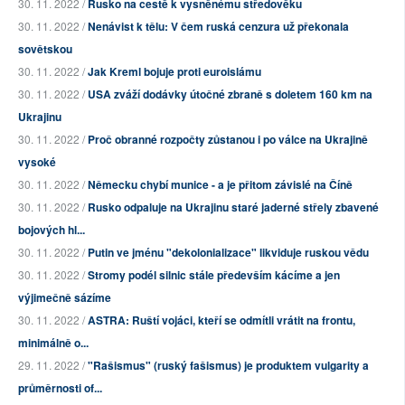
30. 11. 2022 /
Rusko na cestě k vysněnému středověku
30. 11. 2022 /
Nenávist k tělu: V čem ruská cenzura už překonala
sovětskou
30. 11. 2022 /
Jak Kreml bojuje proti euroislámu
30. 11. 2022 /
USA zváží dodávky útočné zbraně s doletem 160 km na
Ukrajinu
30. 11. 2022 /
Proč obranné rozpočty zůstanou i po válce na Ukrajině
vysoké
30. 11. 2022 /
Německu chybí munice - a je přitom závislé na Číně
30. 11. 2022 /
Rusko odpaluje na Ukrajinu staré jaderné střely zbavené
bojových hl...
30. 11. 2022 /
Putin ve jménu "dekolonializace" likviduje ruskou vědu
30. 11. 2022 /
Stromy podél silnic stále především kácíme a jen
výjimečně sázíme
30. 11. 2022 /
ASTRA: Ruští vojáci, kteří se odmítli vrátit na frontu,
minimálně o...
29. 11. 2022 /
"Rašismus" (ruský fašismus) je produktem vulgarity a
průměrnosti of...