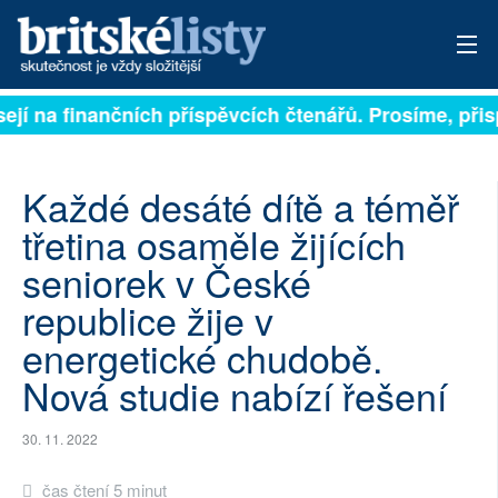
ejí na finančních příspěvcích čtenářů. Prosíme, přispě
PŘIHLÁSIT
AKTUÁLNÍ VYDÁNÍ
Každé desáté dítě a téměř
ARCHIV
třetina osaměle žijících
seniorek v České
ROZHOVORY
republice žije v
TÉMATA
energetické chudobě.
NEJČTENĚJŠÍ ZA 7 DNÍ
Nová studie nabízí řešení
AUTOŘI
30. 11. 2022
PŘÍSPĚVKY NA PROVOZ
čas čtení 5 minut