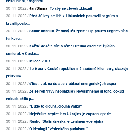
nesouhlasí, arogantní
30. 11. 2022 /
Jan Sláma
To aby se člověk zbláznil
30. 11. 2022 /
Před 30 lety se lidé v Libkovicích postavili bagrům a
bránili posle...
30. 11. 2022 /
Studie odhalila, že nový lék zpomaluje pokles kognitivních
funkcí u...
30. 11. 2022 /
Každé desáté dítě a téměř třetina osaměle žijících
seniorek v České...
30. 11. 2022 /
Inflace v ČR
30. 11. 2022 /
1 z 9 aut v České republice má stočené kilometry, ukazuje
průzkum
30. 11. 2022 /
dTest: Jak na dotace v oblasti energetických úspor
30. 11. 2022 /
Že se rok 1933 neopakuje? Nevšimneme si toho, dokud
nebude příliš p...
30. 11. 2022 /
"Bude to dlouhá, dlouhá válka"
30. 11. 2022 /
Největším nepřítelem Ukrajiny je západní apatie
30. 11. 2022 /
Rusko: Stalin dneška je Leninem včerejška
30. 11. 2022 /
O ideologii "vědeckého putinismu"