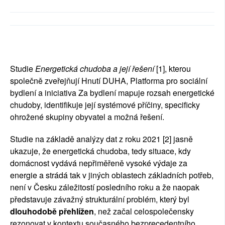
SOCIÁLNÍ SÍTĚ
RUBRIKY
PLNÁ VERZE STRÁNEK
Studie 
Energetická chudoba a její řešení
 [1], kterou 
společně zveřejňují Hnutí DUHA, Platforma pro sociální 
bydlení a iniciativa Za bydlení mapuje rozsah energetické 
chudoby, identifikuje její systémové příčiny, specificky 
ohrožené skupiny obyvatel a možná řešení. 
Studie na základě analýzy dat z roku 2021 [2] jasně 
ukazuje, že energetická chudoba, tedy situace, kdy 
domácnost vydává nepřiměřeně vysoké výdaje za 
energie a strádá tak v jiných oblastech základních potřeb, 
není v Česku záležitostí posledního roku a že naopak 
představuje závažný strukturální problém, který byl 
dlouhodobě přehlížen
, než začal celospolečensky 
rezonovat v kontextu současného bezprecedentního 