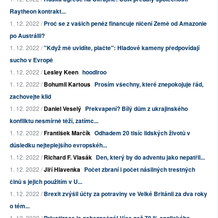
Raytheon kontrakt...
1. 12. 2022 /
Proč se z vašich peněz financuje ničení Země od Amazonie
po Austrálii?
1. 12. 2022 /
"Když mě uvidíte, plačte": Hladové kameny předpovídají
sucho v Evropě
1. 12. 2022 /
Lesley Keen
hoodlroo
1. 12. 2022 /
Bohumil Kartous
Prosím všechny, které znepokojuje řád,
zachovejte klid
1. 12. 2022 /
Daniel Veselý
Překvapení? Bílý dům z ukrajinského
konfliktu nesmírně těží, zatímc...
1. 12. 2022 /
František Marčík
Odhadem 20 tisíc lidských životů v
důsledku nejteplejšího evropskéh...
1. 12. 2022 /
Richard F. Vlasák
Den, který by do adventu jako nepatřil...
1. 12. 2022 /
Jiří Hlavenka
Počet zbraní i počet násilných trestných
činů s jejich použitím v U...
1. 12. 2022 /
Brexit zvýšil účty za potraviny ve Velké Británii za dva roky
o tém...
1. 12. 2022 /