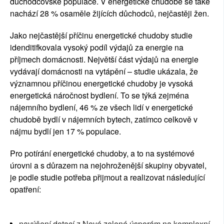
důchodcovské populace. V energetické chudobě se také 
nachází 28 % osaměle žijících důchodců, nejčastěji žen.
Jako nejčastější příčinu energetické chudoby studie 
idenditifkovala vysoký podíl výdajů za energie na 
příjmech domácnosti. Největší část výdajů na energie 
vydávají domácnosti na vytápění – studie ukázala, že 
významnou příčinou energetické chudoby je vysoká 
energetická náročnost bydlení. To se týká zejména 
nájemního bydlení, 46 % ze všech lidí v energetické 
chudobě bydlí v nájemních bytech, zatímco celkově v 
nájmu bydlí jen 17 % populace. 
Pro potírání energetické chudoby, a to na systémové 
úrovni a s důrazem na nejohroženější skupiny obyvatel, 
je podle studie potřeba přijmout a realizovat následující 
opatření:
navýšení dotací z Nové zelené úsporám na komplexní 