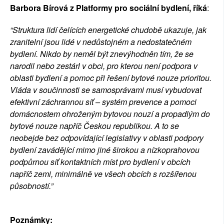
Barbora Bírová z Platformy pro sociální bydlení, říká
: 
“Struktura lidí čelících energetické chudobě ukazuje, jak 
zranitelní jsou lidé v nedůstojném a nedostatečném 
bydlení. Nikdo by neměl být znevýhodněn tím, že se 
narodil nebo zestárl v obci, pro kterou není podpora v 
oblasti bydlení a pomoc při řešení bytové nouze prioritou. 
Vláda v součinnosti se samosprávami musí vybudovat 
efektivní záchrannou síť – systém prevence a pomoci 
domácnostem ohroženým bytovou nouzí a propadlým do 
bytové nouze napříč Českou republikou. A to se 
neobejde bez odpovídající legislativy v oblasti podpory 
bydlení zavádějící mimo jiné širokou a nízkoprahovou 
podpůrnou síť kontaktních míst pro bydlení v obcích 
napříč zemi, minimálně ve všech obcích s rozšířenou 
působností.”
Poznámky: