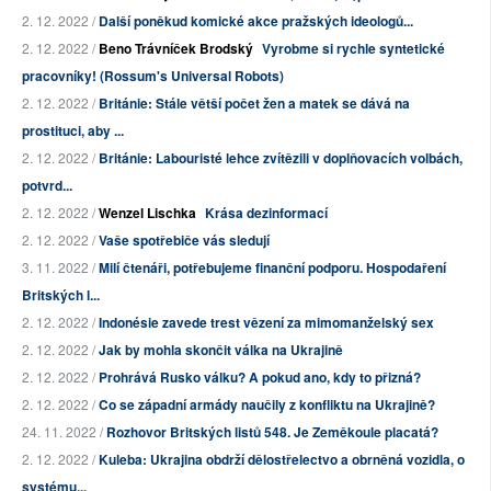
2. 12. 2022 /
Další poněkud komické akce pražských ideologů...
2. 12. 2022 /
Beno Trávníček Brodský
Vyrobme si rychle syntetické
pracovníky! (Rossum's Universal Robots)
2. 12. 2022 /
Británie: Stále větší počet žen a matek se dává na
prostituci, aby ...
2. 12. 2022 /
Británie: Labouristé lehce zvítězili v doplňovacích volbách,
potvrd...
2. 12. 2022 /
Wenzel Lischka
Krása dezinformací
2. 12. 2022 /
Vaše spotřebiče vás sledují
3. 11. 2022 /
Milí čtenáři, potřebujeme finanční podporu. Hospodaření
Britských l...
2. 12. 2022 /
Indonésie zavede trest vězení za mimomanželský sex
2. 12. 2022 /
Jak by mohla skončit válka na Ukrajině
2. 12. 2022 /
Prohrává Rusko válku? A pokud ano, kdy to přizná?
2. 12. 2022 /
Co se západní armády naučily z konfliktu na Ukrajině?
24. 11. 2022 /
Rozhovor Britských listů 548. Je Zeměkoule placatá?
2. 12. 2022 /
Kuleba: Ukrajina obdrží dělostřelectvo a obrněná vozidla, o
systému...