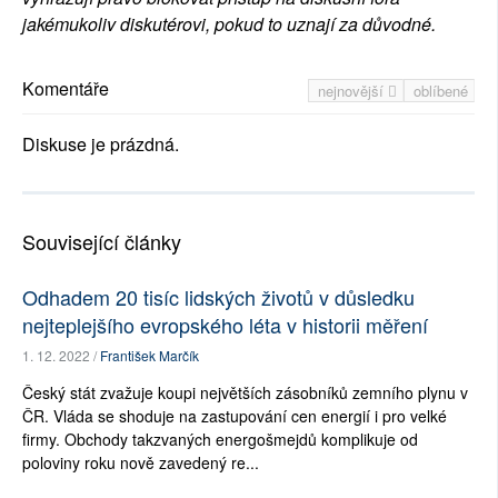
jakémukoliv diskutérovi, pokud to uznají za důvodné.
Komentáře
nejnovější
oblíbené
Diskuse je prázdná.
Související články
Odhadem 20 tisíc lidských životů v důsledku
nejteplejšího evropského léta v historii měření
1. 12. 2022 /
František Marčík
Český stát zvažuje koupi největších zásobníků zemního plynu v
ČR. Vláda se shoduje na zastupování cen energií i pro velké
firmy. Obchody takzvaných energošmejdů komplikuje od
poloviny roku nově zavedený re...