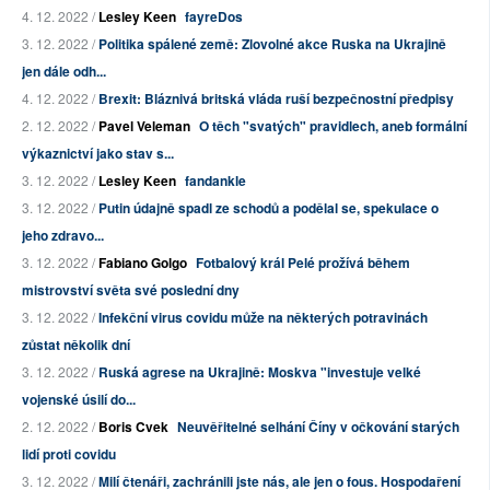
4. 12. 2022 /
Lesley Keen
fayreDos
3. 12. 2022 /
Politika spálené země: Zlovolné akce Ruska na Ukrajině
jen dále odh...
4. 12. 2022 /
Brexit: Bláznivá britská vláda ruší bezpečnostní předpisy
2. 12. 2022 /
Pavel Veleman
O těch "svatých" pravidlech, aneb formální
výkaznictví jako stav s...
3. 12. 2022 /
Lesley Keen
fandankle
3. 12. 2022 /
Putin údajně spadl ze schodů a podělal se, spekulace o
jeho zdravo...
3. 12. 2022 /
Fabiano Golgo
Fotbalový král Pelé prožívá během
mistrovství světa své poslední dny
3. 12. 2022 /
Infekční virus covidu může na některých potravinách
zůstat několik dní
3. 12. 2022 /
Ruská agrese na Ukrajině: Moskva "investuje velké
vojenské úsilí do...
2. 12. 2022 /
Boris Cvek
Neuvěřitelné selhání Číny v očkování starých
lidí proti covidu
3. 12. 2022 /
Milí čtenáři, zachránili jste nás, ale jen o fous. Hospodaření