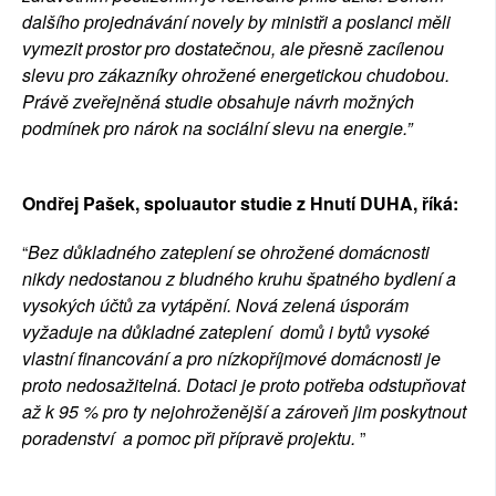
dalšího projednávání novely by ministři a poslanci měli 
vymezit prostor pro dostatečnou, ale přesně zacílenou 
slevu pro zákazníky ohrožené energetickou chudobou. 
Právě zveřejněná studie obsahuje návrh možných 
podmínek pro nárok na sociální slevu na energie.” 
Ondřej Pašek, spoluautor studie z Hnutí DUHA, říká:
“
Bez důkladného zateplení se ohrožené domácnosti 
nikdy nedostanou z bludného kruhu špatného bydlení a 
vysokých účtů za vytápění. Nová zelená úsporám 
vyžaduje na důkladné zateplení  domů i bytů vysoké 
vlastní financování a pro nízkopříjmové domácnosti je 
proto nedosažitelná. Dotaci je proto potřeba odstupňovat 
až k 95 % pro ty nejohroženější a zároveň jim poskytnout 
poradenství  a pomoc při přípravě projektu. 
”