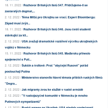
18. 11. 2022 /
Rozhovor Britských listů 547. Přidržujeme-li se
zastaralých dogmat,...
2. 12. 2022 /
Téma MiGů pro Ukrajinu se vrací. Expert Bloombergu:
Západ musí zvýš...
18. 11. 2022 /
Rozhovor Britských listů 546. Jsou čeští studenti
stávkující za kli...
2. 12. 2022 /
USA zvažují dramatické rozšíření výcviku ukrajinských
vojáků v Německu
15. 11. 2022 /
Rozhovor Britských listů 545. Maďarsku přineslo
spojenectví s Puti...
2. 12. 2022 /
Šukšin a trollové: Proč "obyčejní Rusové" pořád
poslouchají Putina
2. 12. 2022 /
Ministerstvo stanovilo hlavní témata příštích ruských filmů:
"Degra...
2. 12. 2022 /
Jak migranty zvou ke službě v ruské armádě
2. 12. 2022 /
"V ruskojazyčné komunitě v Německu je mnoho
Putinových sympatizantů"
1. 12. 2022 /
Ruská agrese na Ukrajině: USA předaly společnosti