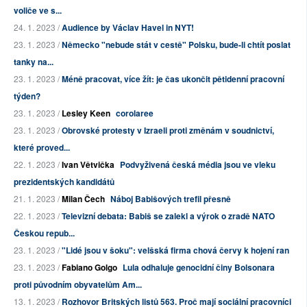
voliče ve s...
24. 1. 2023 /
Audience by Václav Havel in NYT!
23. 1. 2023 /
Německo "nebude stát v cestě" Polsku, bude-li chtít poslat
tanky na...
23. 1. 2023 /
Méně pracovat, více žít: je čas ukončit pětidenní pracovní
týden?
23. 1. 2023 /
Lesley Keen
corolaree
23. 1. 2023 /
Obrovské protesty v Izraeli proti změnám v soudnictví,
které proved...
22. 1. 2023 /
Ivan Větvička
Podvyživená česká média jsou ve vleku
prezidentských kandidátů
21. 1. 2023 /
Milan Čech
Náboj Babišových trefil přesně
22. 1. 2023 /
Televizní debata: Babiš se zalekl a výrok o zradě NATO
Českou repub...
23. 1. 2023 /
"Lidé jsou v šoku": velšská firma chová červy k hojení ran
23. 1. 2023 /
Fabiano Golgo
Lula odhaluje genocidní činy Bolsonara
proti původním obyvatelům Am...
13. 1. 2023 /
Rozhovor Britských listů 563. Proč mají sociální pracovníci