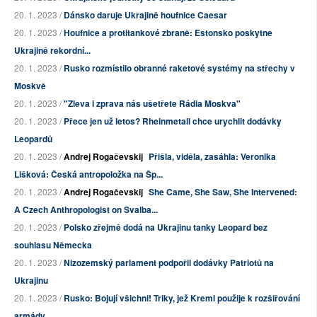
20. 1. 2023 /
Dánsko daruje Ukrajině houfnice Caesar
20. 1. 2023 /
Houfnice a protitankové zbraně: Estonsko poskytne
Ukrajině rekordní...
20. 1. 2023 /
Rusko rozmístilo obranné raketové systémy na střechy v
Moskvě
20. 1. 2023 /
"Zleva i zprava nás ušetřete Rádia Moskva"
20. 1. 2023 /
Přece jen už letos? Rheinmetall chce urychlit dodávky
Leopardů
20. 1. 2023 /
Andrej Rogačevskij
Přišla, viděla, zasáhla: Veronika
Lišková: Česká antropoložka na Šp...
20. 1. 2023 /
Andrej Rogačevskij
She Came, She Saw, She Intervened:
A Czech Anthropologist on Svalba...
20. 1. 2023 /
Polsko zřejmě dodá na Ukrajinu tanky Leopard bez
souhlasu Německa
20. 1. 2023 /
Nizozemský parlament podpořil dodávky Patriotů na
Ukrajinu
20. 1. 2023 /
Rusko: Bojují všichni! Triky, jež Kreml použije k rozšiřování
armády