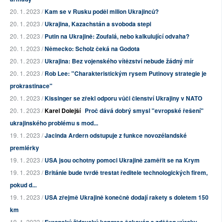
20. 1. 2023 /
Kam se v Rusku poděl milion Ukrajinců?
20. 1. 2023 /
Ukrajina, Kazachstán a svoboda stepi
20. 1. 2023 /
Putin na Ukrajině: Zoufalá, nebo kalkulující odvaha?
20. 1. 2023 /
Německo: Scholz čeká na Godota
20. 1. 2023 /
Ukrajina: Bez vojenského vítězství nebude žádný mír
20. 1. 2023 /
Rob Lee: "Charakteristickým rysem Putinovy strategie je
prokrastinace"
20. 1. 2023 /
Kissinger se zřekl odporu vůči členství Ukrajiny v NATO
20. 1. 2023 /
Karel Dolejší
Proč dává dobrý smysl "evropské řešení"
ukrajinského problému s mod...
19. 1. 2023 /
Jacinda Ardern odstupuje z funkce novozélandské
premiérky
19. 1. 2023 /
USA jsou ochotny pomoci Ukrajině zaměřit se na Krym
19. 1. 2023 /
Británie bude tvrdě trestat ředitele technologických firem,
pokud d...
19. 1. 2023 /
USA zřejmě Ukrajině konečně dodají rakety s doletem 150
km
19. 1. 2023 /