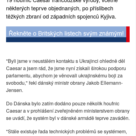
některých teprve objednaných, po příslibech
SOCIÁLNÍ SÍTĚ
těžkých zbraní od západních spojenců Kyjiva.
RUBRIKY
PLNÁ VERZE STRÁNEK
"Byli jsme v neustálém kontaktu s Ukrajinci ohledně děl
Caesar a jsem rád, že jsme nyní získali širokou podporu
parlamentu, abychom je věnovali ukrajinskému boji za
svobodu," řekl dánský ministr obrany Jakob Ellemann-
Jensen.
Do Dánska bylo zatím dodáno pouze několik houfnic
Caesar a v prohlášení zveřejněném ministerstvem obrany
se uvádí, že systém byl v dánské armádě teprve zaváděn.
"Stále existuje řada technických problémů se systémem,