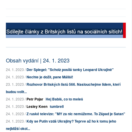
Obsah vydání | 24. 1. 2023
24. 1. 2023 /
Der Spiegel: "Scholz posílá tanky Leopard Ukrajině"
24. 1. 2023 /
Nechte je dožít, pane Máliši!
23. 1. 2023 /
Rozhovor Britských listů 566. Naslouchejme lidem, kteří
budou volit...
24. 1. 2023 /
Petr Pojar
Hej Babiš, co to meleš
24. 1. 2023 /
Lesley Keen
tumbrell
24. 1. 2023 /
Z ruské televize: "MY za nic nemůžeme. To Západ je Satan"
24. 1. 2023 /
Kdy se Putin vzdá Ukrajiny? Teprve až ho k tomu jeho
nejbližší okol...