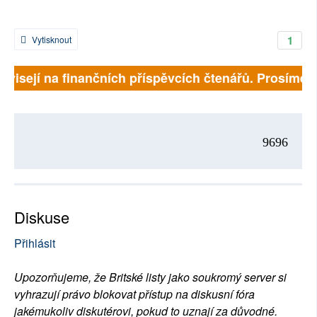
1
Vytisknout
ávisejí na finančních příspěvcích čtenářů. Prosíme, p
9696
Diskuse
Přihlásit
Upozorňujeme, že Britské listy jako soukromý server si
vyhrazují právo blokovat přístup na diskusní fóra
jakémukoliv diskutérovi, pokud to uznají za důvodné.