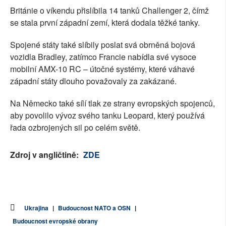
Británie o víkendu přislíbila 14 tanků Challenger 2, čímž
se stala první západní zemí, která dodala těžké tanky.
Spojené státy také slíbily poslat svá obrněná bojová
vozidla Bradley, zatímco Francie nabídla své vysoce
mobilní AMX-10 RC – útočné systémy, které váhavé
západní státy dlouho považovaly za zakázané.
Na Německo také sílí tlak ze strany evropských spojenců,
aby povolilo vývoz svého tanku Leopard, který používá
řada ozbrojených sil po celém světě.
Zdroj v angličtině:
ZDE
Ukrajina
|
Budoucnost NATO a OSN
|
Budoucnost evropské obrany