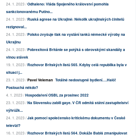
24. 1. 2023 /
Odhaleno: Vláda Spojeného království pomohla
sankcionovanému Putino...
24. 1. 2023 /
Ruská agrese na Ukrajině: Několik ukrajinských činitelů
rezignoval...
24. 1. 2023 /
Polsko zvyšuje tlak na vyslání tanků německé výroby na
Ukrajinu
24. 1. 2023 /
Pobrexitová Británie se potýká s obrovskými skandály a
vlnou stávek
19. 1. 2023 /
Rozhovor Britských listů 565. Kdyby celá republika byla v
situaci j...
23. 1. 2023 /
Pavel Veleman
Totálně nedostupné bydlení….Haló!
Poslouchá někdo?
4. 1. 2023 /
Hospodaření OSBL za prosinec 2022
23. 1. 2023 /
Na Slovensku zabili gaye. V ČR odmítá státní zastupitelství
výhrůžk...
24. 1. 2023 /
Jak pomoci společensko kritickému dokumentu v České
televizi?
16. 1. 2023 /
Rozhovor Britských listů 564. Dokáže Babiš zmanipulovat