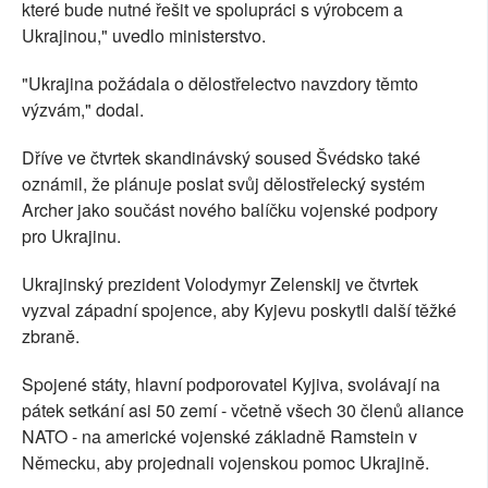
které bude nutné řešit ve spolupráci s výrobcem a
Ukrajinou," uvedlo ministerstvo.
"Ukrajina požádala o dělostřelectvo navzdory těmto
výzvám," dodal.
Dříve ve čtvrtek skandinávský soused Švédsko také
oznámil, že plánuje poslat svůj dělostřelecký systém
Archer jako součást nového balíčku vojenské podpory
pro Ukrajinu.
Ukrajinský prezident Volodymyr Zelenskij ve čtvrtek
vyzval západní spojence, aby Kyjevu poskytli další těžké
zbraně.
Spojené státy, hlavní podporovatel Kyjiva, svolávají na
pátek setkání asi 50 zemí - včetně všech 30 členů aliance
NATO - na americké vojenské základně Ramstein v
Německu, aby projednali vojenskou pomoc Ukrajině.