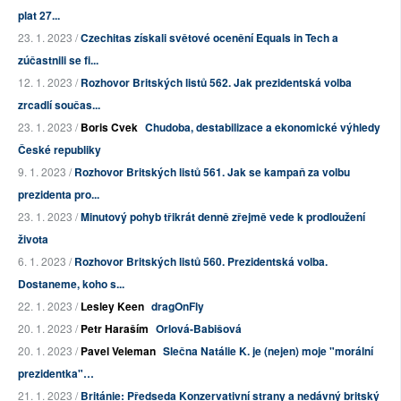
plat 27...
23. 1. 2023 /
Czechitas získali světové ocenění Equals in Tech a
zúčastnili se fi...
12. 1. 2023 /
Rozhovor Britských listů 562. Jak prezidentská volba
zrcadlí součas...
23. 1. 2023 /
Boris Cvek
Chudoba, destabilizace a ekonomické výhledy
České republiky
9. 1. 2023 /
Rozhovor Britských listů 561. Jak se kampaň za volbu
prezidenta pro...
23. 1. 2023 /
Minutový pohyb třikrát denně zřejmě vede k prodloužení
života
6. 1. 2023 /
Rozhovor Britských listů 560. Prezidentská volba.
Dostaneme, koho s...
22. 1. 2023 /
Lesley Keen
dragOnFly
20. 1. 2023 /
Petr Haraším
Orlová-Babišová
20. 1. 2023 /
Pavel Veleman
Slečna Natálie K. je (nejen) moje "morální
prezidentka"…
21. 1. 2023 /
Británie: Předseda Konzervativní strany a nedávný britský