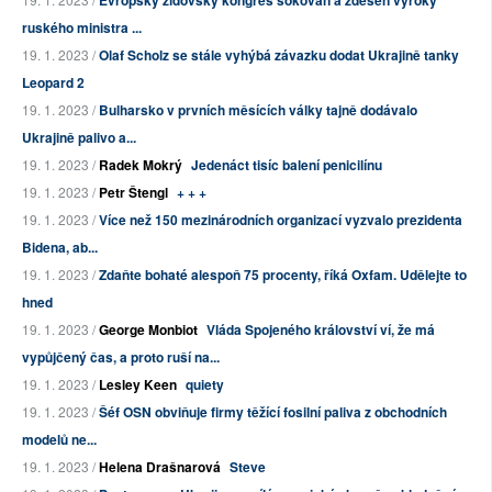
Evropský židovský kongres šokován a zděšen výroky
ruského ministra ...
19. 1. 2023 /
Olaf Scholz se stále vyhýbá závazku dodat Ukrajině tanky
Leopard 2
19. 1. 2023 /
Bulharsko v prvních měsících války tajně dodávalo
Ukrajině palivo a...
19. 1. 2023 /
Radek Mokrý
Jedenáct tisíc balení penicilínu
19. 1. 2023 /
Petr Štengl
+ + +
19. 1. 2023 /
Více než 150 mezinárodních organizací vyzvalo prezidenta
Bidena, ab...
19. 1. 2023 /
Zdaňte bohaté alespoň 75 procenty, říká Oxfam. Udělejte to
hned
19. 1. 2023 /
George Monbiot
Vláda Spojeného království ví, že má
vypůjčený čas, a proto ruší na...
19. 1. 2023 /
Lesley Keen
quiety
19. 1. 2023 /
Šéf OSN obviňuje firmy těžící fosilní paliva z obchodních
modelů ne...
19. 1. 2023 /
Helena Drašnarová
Steve