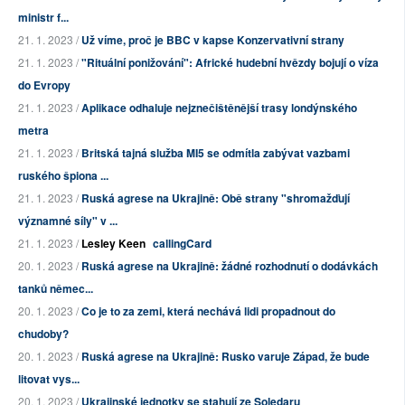
ministr f...
21. 1. 2023 /
Už víme, proč je BBC v kapse Konzervativní strany
21. 1. 2023 /
"Rituální ponižování": Africké hudební hvězdy bojují o víza
do Evropy
21. 1. 2023 /
Aplikace odhaluje nejznečištěnější trasy londýnského
metra
21. 1. 2023 /
Britská tajná služba MI5 se odmítla zabývat vazbami
ruského špiona ...
21. 1. 2023 /
Ruská agrese na Ukrajině: Obě strany "shromažďují
významné síly" v ...
21. 1. 2023 /
Lesley Keen
callingCard
20. 1. 2023 /
Ruská agrese na Ukrajině: žádné rozhodnutí o dodávkách
tanků němec...
20. 1. 2023 /
Co je to za zemi, která nechává lidi propadnout do
chudoby?
20. 1. 2023 /
Ruská agrese na Ukrajině: Rusko varuje Západ, že bude
litovat vys...
20. 1. 2023 /
Ukrajinské jednotky se stahují ze Soledaru