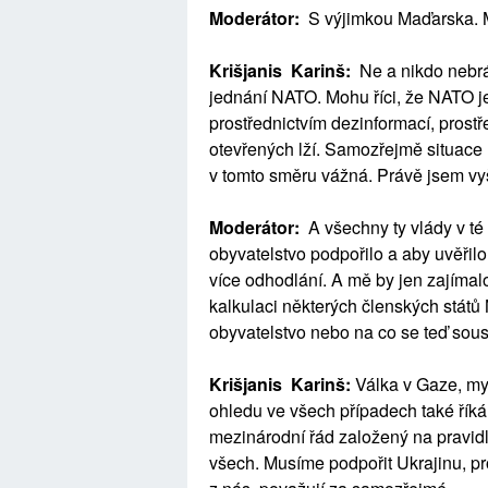
Moderátor:
S výjimkou Maďarska. 
Krišjanis Karinš:
Ne a nikdo nebr
jednání NATO. Mohu říci, že NATO j
prostřednictvím dezinformací, prostř
otevřených lží. Samozřejmě situace 
v tomto směru vážná. Právě jsem vyšel
Moderátor:
A všechny ty vlády v té 
obyvatelstvo podpořilo a aby uvěřilo,
více odhodlání. A mě by jen zajímal
kalkulaci některých členských států N
obyvatelstvo nebo na co se teď sous
Krišjanis Karinš:
Válka v Gaze, my
ohledu ve všech případech také říkám
mezinárodní řád založený na pravidle
všech. Musíme podpořit Ukrajinu, pr