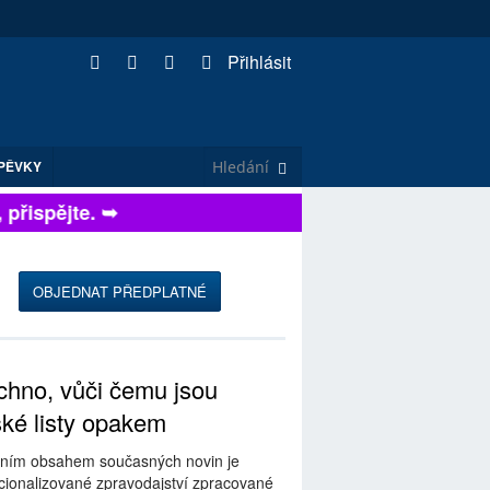
Přihlásit
PĚVKY
řispějte. ➥
OBJEDNAT PŘEDPLATNÉ
hno, vůči čemu jsou
ské listy opakem
ním obsahem současných novin je
ionalizované zpravodajství zpracované