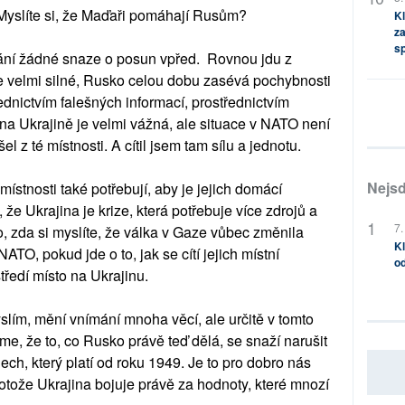
Myslíte si, že Maďaři pomáhají Rusům?
Kl
za
s
ání žádné snaze o posun vpřed. Rovnou jdu z
e velmi silné, Rusko celou dobu zasévá pochybnosti
ednictvím falešných informací, prostřednictvím
na Ukrajině je velmi vážná, ale situace v NATO není
 z té místnosti. A cítil jsem tam sílu a jednotu.
Nejsd
místnosti také potřebují, aby je jejich domácí
 že Ukrajina je krize, která potřebuje více zdrojů a
7.
o, zda si myslíte, že válka v Gaze vůbec změnila
Kl
ATO, pokud jde o to, jak se cítí jejich místní
od
tředí místo na Ukrajinu.
slím, mění vnímání mnoha věcí, ale určitě v tomto
e, že to, co Rusko právě teď dělá, se snaží narušit
ch, který platí od roku 1949. Je to pro dobro nás
otože Ukrajina bojuje právě za hodnoty, které mnozí