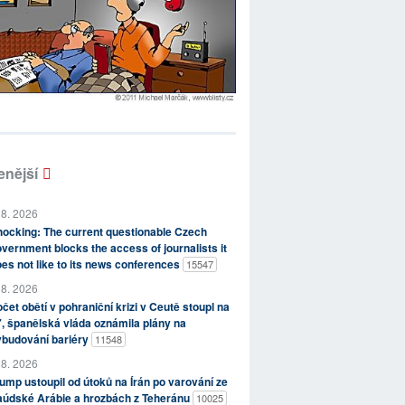
enější
 8. 2026
ocking: The current questionable Czech
vernment blocks the access of journalists it
es not like to its news conferences
15547
 8. 2026
čet obětí v pohraniční krizi v Ceutě stoupl na
, španělská vláda oznámila plány na
ybudování bariéry
11548
 8. 2026
ump ustoupil od útoků na Írán po varování ze
aúdské Arábie a hrozbách z Teheránu
10025