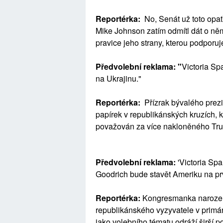
Reportérka:
No, Senát už toto opa
Mike Johnson zatím odmítl dát o něm
pravice jeho strany, kterou podporuj
Předvolební reklama: "
Victoria Spa
na Ukrajinu."
Reportérka:
Přízrak bývalého prez
papírek v republikánských kruzích, 
považován za více nakloněného Tr
Předvolební reklama:
'Victoria Sp
Goodrich bude stavět Ameriku na prv
Reportérka:
Kongresmanka narozená 
republikánského vyzyvatele v primá
jako volebního tématu odráží širší