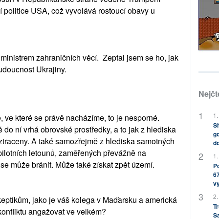
í politice USA, což vyvolává rostoucí obavy u
ministrem zahraničních věcí. Zeptal jsem se ho, jak
udoucnost Ukrajiny.
Nejčt
1.
e, ve které se právě nacházíme, to je nesporné.
Sh
 do ní vrhá obrovské prostředky, a to jak z hlediska
go
, ztraceny. A také samozřejmě z hlediska samotných
do
pilotních letounů, zaměřených převážně na
1.
 se může bránit. Může také získat zpět území.
Po
67
v
2.
skeptikům, jako je váš kolega v Maďarsku a americká
Tr
o konfliktu angažovat ve velkém?
S