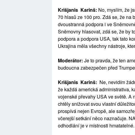
Krišjanis Karinš:
No, myslím, že js
70 hlasů ze 100 pro. Zdá se, že n
dvoustranná podpora i ve Sněmovně
Sněmovny hlasovat, zdá se, že by to 
podpora a podpora USA, tak tato ko
Ukrajina měla všechny nástroje, které
Moderátor:
Je to pravda, že ten amer
budoucna zabezpečen před Trump
Krišjanis Karinš:
Ne, nevidím žádn
že každá americká administrativa, 
vojenské převahy USA ve světě. A n
chtěly snižovat svou vlastní důležito
prospívá nejen Evropě, ale samozře
včerejší setkání něco naznačuje. N
odhodlání je v místnosti hmatatelné.