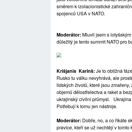
směrem k izolacionistické zahraničn
spojenců USA v NATO.
Moderátor:
Mluvil jsem s lotyšským 
důležitý je tento summit NATO pro b
Krišjanis Karinš:
Je to obtížná fáz
Rusko tu válku nevyhrává, ale prostě
lidských životů, které jsou zmařeny
objemů dělostřelectva a raket a bez
ukrajinský civilní průmysl. Ukrajina
Potřebují k tomu jen nástroje.
Moderátor:
Dobře, no, a co říkáte 
pravice, kteří se už nechtějí v tomt