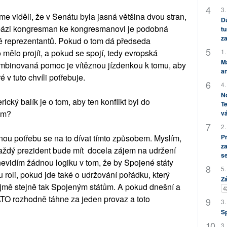
3.
me viděli, že v Senátu byla jasná většina dvou stran,
Dů
a bázi kongresman ke kongresmanovi je podobná
tu
za
 reprezentantů. Pokud o tom dá předseda
1.
mělo projít, a pokud se spojí, tedy evropská
M
mbinovaná pomoc je vítěznou jízdenkou k tomu, aby
an
 v tuto chvíli potřebuje.
4.
No
ický balík je o tom, aby ten konflikt byl do
Te
em?
vá
2.
P
ou potřebu se na to dívat tímto způsobem. Myslím,
za
každý prezident bude mít docela zájem na udržení
s
evidím žádnou logiku v tom, že by Spojené státy
5.
u roli, pokud jde také o udržování pořádku, který
Zá
jmě stejně tak Spojeným státům. A pokud dnešní a
4
ATO rozhodně táhne za jeden provaz a toto
3.
S
3.