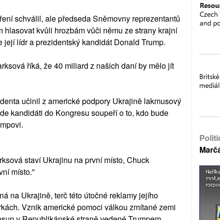
tření schválil, ale předseda Sněmovny reprezentantů
 hlasovat kvůli hrozbám vůči němu ze strany krajní
e její lídr a prezidentský kandidát Donald Trump.
rksová říká, že 40 miliard z našich daní by mělo jít
identa učinil z americké podpory Ukrajině lakmusový
kde kandidáti do Kongresu soupeří o to, kdo bude
umpovi.
Polit
Marč
arksová staví Ukrajinu na první místo, Chuck
ní místo."
na Ukrajině, terč této útočné reklamy jejího
rkách. Vznik americké pomoci válkou zmítané zemi
 posun v Republikánské straně vedené Trumpem