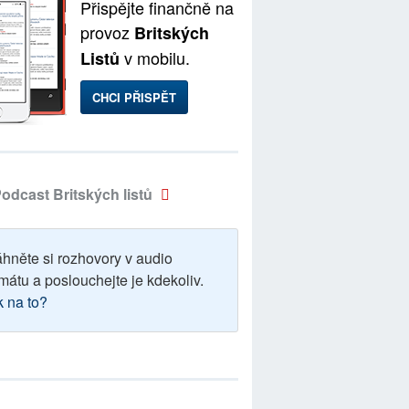
Přispějte finančně na
provoz
Britských
v mobilu.
Listů
CHCI PŘISPĚT
odcast Britských listů
áhněte si rozhovory v audio
mátu a poslouchejte je kdekoliv.
k na to?