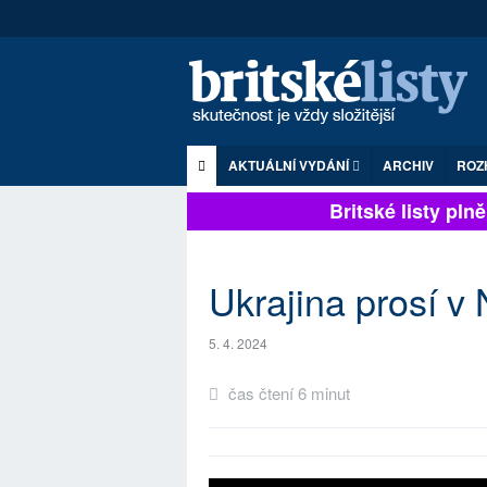
AKTUÁLNÍ VYDÁNÍ
ARCHIV
ROZ
Britské listy plně z
Ukrajina prosí v
5. 4. 2024
čas čtení 6 minut