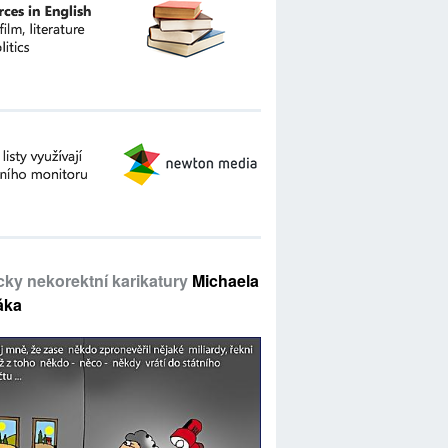
icky nekorektní karikatury
Michaela
áka