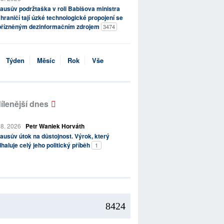
ausův podržtaška v roli Babišova ministra
hraničí tají úzké technologické propojení se
přízněným dezinformačním zdrojem
3474
Týden
Měsíc
Rok
Vše
ílenější dnes
 8. 2026
Petr Waniek Horváth
ausův útok na důstojnost. Výrok, který
haluje celý jeho politický příběh
1
8424