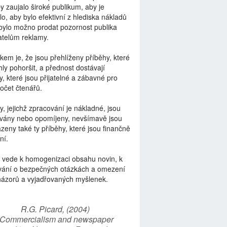
by zaujalo široké publikum, aby je
lo, aby bylo efektivní z hlediska nákladů
bylo možno prodat pozornost publika
telům reklamy.
kem je, že jsou přehlíženy příběhy, které
ly pohoršit, a přednost dostávají
y, které jsou přijatelné a zábavné pro
počet čtenářů.
y, jejichž zpracování je nákladné, jsou
vány nebo opomíjeny, nevšímavě jsou
zeny také ty příběhy, které jsou finančně
ní.
 vede k homogenizaci obsahu novin, k
vání o bezpečných otázkách a omezení
názorů a vyjadřovaných myšlenek.
R.G. Picard, (2004)
“Commercialism and newspaper