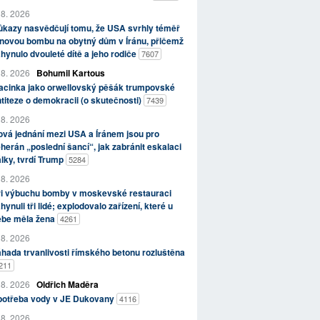
 8. 2026
kazy nasvědčují tomu, že USA svrhly téměř
novou bombu na obytný dům v Íránu, přičemž
hynulo dvouleté dítě a jeho rodiče
7607
 8. 2026
Bohumil Kartous
acinka jako orwellovský pěšák trumpovské
titeze o demokracii (o skutečnosti)
7439
 8. 2026
vá jednání mezi USA a Íránem jsou pro
herán „poslední šancí“, jak zabránit eskalaci
lky, tvrdí Trump
5284
 8. 2026
ři výbuchu bomby v moskevské restauraci
hynuli tři lidé; explodovalo zařízení, které u
ebe měla žena
4261
 8. 2026
hada trvanlivosti římského betonu rozluštěna
211
 8. 2026
Oldřich Maděra
potřeba vody v JE Dukovany
4116
 8. 2026