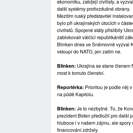
ekonomiku, zabíjejí civilisty, a vyz
další systémy protivzdušné obrany.
Mezitím ruský představitel instalova
bylo při ukrajinských útocích v část
civilistů. Spojené státy přislíbily Uk
zablokovali válčící republikánští zá
Blinken dnes ve Sněmovně vyzval Kon
vstoupí do NATO, jen zatím ne.
Blinken:
Ukrajina se stane členem 
most k tomuto členství.
Reportérka:
Prioritou je podle něj 
na půdě Kapitolu.
Blinken:
Je to nezbytné. To, že Kon
prezident Biden předložil pro další 
hluboce i v našem zájmu, ale spory
financování zdržely.