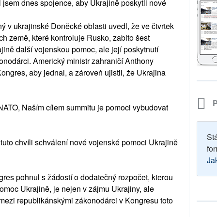
val jsem dnes spojence, aby Ukrajině poskytli nové
ný v ukrajinské Doněcké oblasti uvedl, že ve čtvrtek
ech země, které kontroluje Rusko, zabito šest
rajině další vojenskou pomoc, ale její poskytnutí
konodárci. Americký ministr zahraničí Anthony
gres, aby jednal, a zároveň ujistil, že Ukrajina
P
NATO, Naším cílem summitu je pomoci vybudovat
St
v tuto chvíli schválení nové vojenské pomoci Ukrajině
for
Ja
gres pohnul s žádostí o dodatečný rozpočet, kterou
pomoc Ukrajině, je nejen v zájmu Ukrajiny, ale
 mezi republikánskými zákonodárci v Kongresu toto