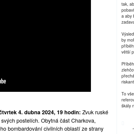
tak, a
pobavi
a aby 
zadava
Výsled
by moh
příběh
větší 
Příběh
zlehčo
přechá
riskant
To vše
refero
škály 
Zvuk ruské
čtvrtek 4. dubna 2024, 19 hodin:
e svých postelích. Obytná část Charkova,
ého bombardování civilních oblastí ze strany