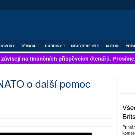
HOVORY
TÉMATA
RUBRIKY
NEJČTENĚJŠÍ
AUTOŘI
PŘÍS
ávisejí na finančních příspěvcích čtenářů. Prosíme, p
 NATO o další pomoc
Všec
Brit
Primár
komerc