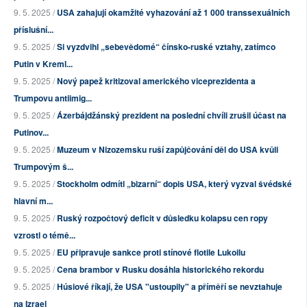
9. 5. 2025 /
USA zahajují okamžité vyhazování až 1 000 transsexuálních
příslušní...
9. 5. 2025 /
Si vyzdvihl „sebevědomé“ čínsko-ruské vztahy, zatímco
Putin v Kreml...
9. 5. 2025 /
Nový papež kritizoval amerického viceprezidenta a
Trumpovu antiimig...
9. 5. 2025 /
Ázerbájdžánský prezident na poslední chvíli zrušil účast na
Putinov...
9. 5. 2025 /
Muzeum v Nizozemsku ruší zapůjčování děl do USA kvůli
Trumpovým š...
9. 5. 2025 /
Stockholm odmítl „bizarní“ dopis USA, který vyzval švédské
hlavní m...
9. 5. 2025 /
Ruský rozpočtový deficit v důsledku kolapsu cen ropy
vzrostl o témě...
9. 5. 2025 /
EU připravuje sankce proti stínové flotile Lukoilu
9. 5. 2025 /
Cena brambor v Rusku dosáhla historického rekordu
9. 5. 2025 /
Húsiové říkají, že USA "ustoupily" a příměří se nevztahuje
na Izrael