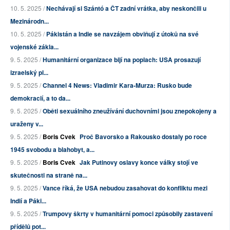
10. 5. 2025 /
Nechávají si Szántó a ČT zadní vrátka, aby neskončili u
Mezinárodn...
10. 5. 2025 /
Pákistán a Indie se navzájem obviňují z útoků na své
vojenské zákla...
9. 5. 2025 /
Humanitární organizace bijí na poplach: USA prosazují
izraelský pl...
9. 5. 2025 /
Channel 4 News: Vladimir Kara-Murza: Rusko bude
demokracií, a to da...
9. 5. 2025 /
Oběti sexuálního zneužívání duchovními jsou znepokojeny a
uraženy v...
9. 5. 2025 /
Boris Cvek
Proč Bavorsko a Rakousko dostaly po roce
1945 svobodu a blahobyt, a...
9. 5. 2025 /
Boris Cvek
Jak Putinovy oslavy konce války stojí ve
skutečnosti na straně na...
9. 5. 2025 /
Vance říká, že USA nebudou zasahovat do konfliktu mezi
Indií a Páki...
9. 5. 2025 /
Trumpovy škrty v humanitární pomoci způsobily zastavení
přídělů pot...