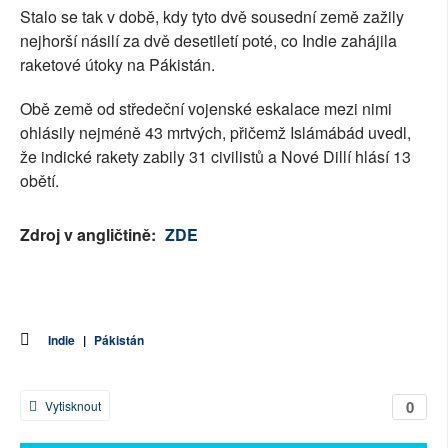
Stalo se tak v době, kdy tyto dvě sousední země zažily
nejhorší násilí za dvě desetiletí poté, co Indie zahájila
raketové útoky na Pákistán.
Obě země od středeční vojenské eskalace mezi nimi
ohlásily nejméně 43 mrtvých, přičemž Islámábád uvedl,
že indické rakety zabily 31 civilistů a Nové Dillí hlásí 13
obětí.
Zdroj v angličtině:
ZDE
Indie
|
Pákistán
0
Vytisknout