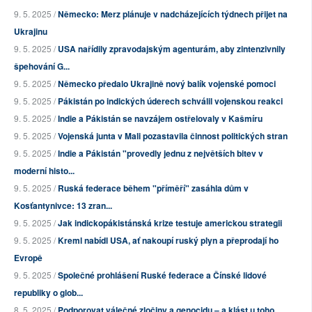
9. 5. 2025 /
Německo: Merz plánuje v nadcházejících týdnech přijet na
Ukrajinu
9. 5. 2025 /
USA nařídily zpravodajským agenturám, aby zintenzivnily
špehování G...
9. 5. 2025 /
Německo předalo Ukrajině nový balík vojenské pomoci
9. 5. 2025 /
Pákistán po indických úderech schválil vojenskou reakci
9. 5. 2025 /
Indie a Pákistán se navzájem ostřelovaly v Kašmíru
9. 5. 2025 /
Vojenská junta v Mali pozastavila činnost politických stran
9. 5. 2025 /
Indie a Pákistán "provedly jednu z největších bitev v
moderní histo...
9. 5. 2025 /
Ruská federace během "příměří" zasáhla dům v
Kosťantynivce: 13 zran...
9. 5. 2025 /
Jak indickopákistánská krize testuje americkou strategii
9. 5. 2025 /
Kreml nabídl USA, ať nakoupí ruský plyn a přeprodají ho
Evropě
9. 5. 2025 /
Společné prohlášení Ruské federace a Čínské lidové
republiky o glob...
8. 5. 2025 /
Podporovat válečné zločiny a genocidu – a klást u toho