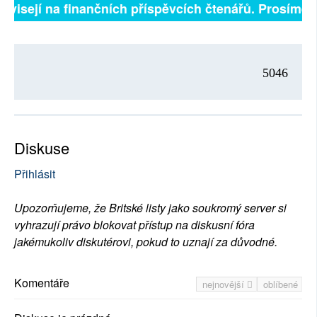
závisejí na finančních příspěvcích čtenářů. Prosíme, p
5046
Diskuse
Přihlásit
Upozorňujeme, že Britské listy jako soukromý server si
vyhrazují právo blokovat přístup na diskusní fóra
jakémukoliv diskutérovi, pokud to uznají za důvodné.
Komentáře
nejnovější
oblíbené