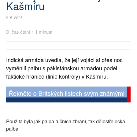
Kašmíru
SOCIÁLNÍ SÍTĚ
9. 5. 2025
RUBRIKY
čas čtení < 1 minuta
PLNÁ VERZE STRÁNEK
Indická armáda uvedla, že její vojáci si přes noc
vyměnili palbu s pákistánskou armádou podél
faktické hranice (linie kontroly) v Kašmíru.
Použita byla jak palba ručních zbraní, tak dělostřelecká
palba.