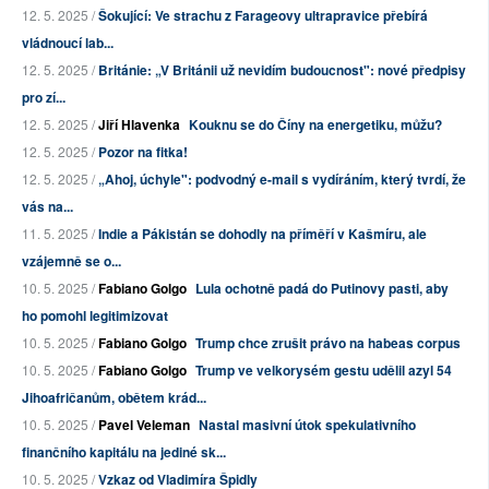
12. 5. 2025 /
Šokující: Ve strachu z Farageovy ultrapravice přebírá
vládnoucí lab...
12. 5. 2025 /
Británie: „V Británii už nevidím budoucnost": nové předpisy
pro zí...
12. 5. 2025 /
Jiří Hlavenka
Kouknu se do Číny na energetiku, můžu?
12. 5. 2025 /
Pozor na fitka!
12. 5. 2025 /
„Ahoj, úchyle": podvodný e-mail s vydíráním, který tvrdí, že
vás na...
11. 5. 2025 /
Indie a Pákistán se dohodly na příměří v Kašmíru, ale
vzájemně se o...
10. 5. 2025 /
Fabiano Golgo
Lula ochotně padá do Putinovy pasti, aby
ho pomohl legitimizovat
10. 5. 2025 /
Fabiano Golgo
Trump chce zrušit právo na habeas corpus
10. 5. 2025 /
Fabiano Golgo
Trump ve velkorysém gestu udělil azyl 54
Jihoafričanům, obětem krád...
10. 5. 2025 /
Pavel Veleman
Nastal masivní útok spekulativního
finančního kapitálu na jediné sk...
10. 5. 2025 /
Vzkaz od Vladimíra Špidly