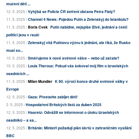
mučení dětí ...
12. 5. 2025 /
Vyhýbá se Policie ČR šetření občana Petra Fialy?
11. 5. 2025 /
Channel 4 News: Pojedou Putin a Zelenskyj do Istanbulu?
11. 5. 2025 /
Boris Cvek
Putin nabídne, nejspíše lživě, jednání a čeští
politici jsou v rauši
11. 5. 2025 /
Zelenskyj vítá Putinovu výzvu k jednání, ale říká, že Rusko
musí so...
10. 5. 2025 /
Směřujeme k nové světové válce – nebo už začala?
10. 5. 2025 /
Louis Theroux: Pokud vás šokoval můj film o izraelských
osadnících ...
11. 5. 2025 /
Milan Mundier
K 80. výročí konce druhé světové války v
Evropě
12. 5. 2025 /
Gaza: Přestaňte zabíjet děti!
2. 5. 2025 /
Hospodaření Britských listů za duben 2025
12. 5. 2025 /
Haaretz: Odvážili se informovat o útoku izraelských
osadníků – a sa...
12. 5. 2025 /
Británie: Ministři požadují plán škrtů v zahraničním vysílání
BBC