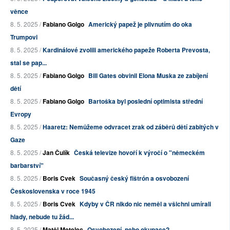
věnce
8. 5. 2025 /
Fabiano Golgo
Americký papež je plivnutím do oka
Trumpovi
8. 5. 2025 /
Kardinálové zvolili amerického papeže Roberta Prevosta,
stal se pap...
8. 5. 2025 /
Fabiano Golgo
Bill Gates obvinil Elona Muska ze zabíjení
dětí
8. 5. 2025 /
Fabiano Golgo
Bartoška byl poslední optimista střední
Evropy
8. 5. 2025 /
Haaretz: Nemůžeme odvracet zrak od záběrů dětí zabitých v
Gaze
8. 5. 2025 /
Jan Čulík
Česká televize hovoří k výročí o "německém
barbarství"
8. 5. 2025 /
Boris Cvek
Současný český fištrón a osvobození
Československa v roce 1945
8. 5. 2025 /
Boris Cvek
Kdyby v ČR nikdo nic neměl a všichni umírali
hlady, nebude tu žád...
8. 5. 2025 /
Matěj Metelec
Osvobození, nebo okupace?