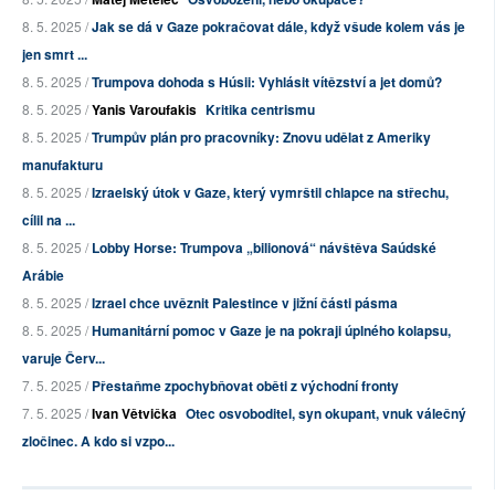
8. 5. 2025 /
Jak se dá v Gaze pokračovat dále, když všude kolem vás je
jen smrt ...
8. 5. 2025 /
Trumpova dohoda s Húsii: Vyhlásit vítězství a jet domů?
8. 5. 2025 /
Yanis Varoufakis
Kritika centrismu
8. 5. 2025 /
Trumpův plán pro pracovníky: Znovu udělat z Ameriky
manufakturu
8. 5. 2025 /
Izraelský útok v Gaze, který vymrštil chlapce na střechu,
cílil na ...
8. 5. 2025 /
Lobby Horse: Trumpova „bilionová“ návštěva Saúdské
Arábie
8. 5. 2025 /
Izrael chce uvěznit Palestince v jižní části pásma
8. 5. 2025 /
Humanitární pomoc v Gaze je na pokraji úplného kolapsu,
varuje Červ...
7. 5. 2025 /
Přestaňme zpochybňovat oběti z východní fronty
7. 5. 2025 /
Ivan Větvička
Otec osvoboditel, syn okupant, vnuk válečný
zločinec. A kdo si vzpo...