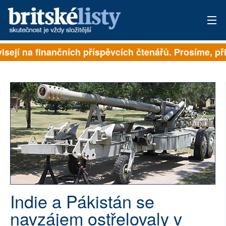
isejí na finančních příspěvcích čtenářů. Prosíme, při
PŘIHLÁSIT
AKTUÁLNÍ VYDÁNÍ
ARCHIV
ROZHOVORY
TÉMATA
NEJČTENĚJŠÍ ZA 7 DNÍ
AUTOŘI
Indie a Pákistán se
navzájem ostřelovaly v
PŘÍSPĚVKY NA PROVOZ