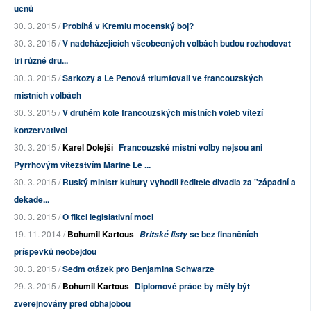
učňů
30. 3. 2015 /
Probíhá v Kremlu mocenský boj?
30. 3. 2015 /
V nadcházejících všeobecných volbách budou rozhodovat
tři různé dru...
30. 3. 2015 /
Sarkozy a Le Penová triumfovali ve francouzských
místních volbách
30. 3. 2015 /
V druhém kole francouzských místních voleb vítězí
konzervativci
30. 3. 2015 /
Karel Dolejší
Francouzské místní volby nejsou ani
Pyrrhovým vítězstvím Marine Le ...
30. 3. 2015 /
Ruský ministr kultury vyhodil ředitele divadla za "západní a
dekade...
30. 3. 2015 /
O fikci legislativní moci
19. 11. 2014 /
Bohumil Kartous
se bez finančních
Britské listy
příspěvků neobejdou
30. 3. 2015 /
Sedm otázek pro Benjamina Schwarze
29. 3. 2015 /
Bohumil Kartous
Diplomové práce by měly být
zveřejňovány před obhajobou