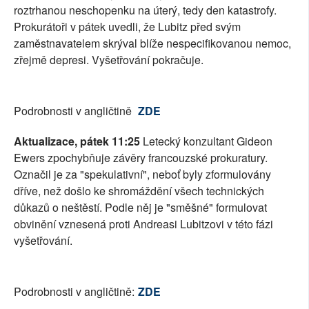
roztrhanou neschopenku na úterý, tedy den katastrofy.
Prokurátoři v pátek uvedli, že Lubitz před svým
zaměstnavatelem skrýval blíže nespecifikovanou nemoc,
zřejmě depresi. Vyšetřování pokračuje.
Podrobnosti v angličtině
ZDE
Aktualizace, pátek 11:25
Letecký konzultant Gideon
Ewers zpochybňuje závěry francouzské prokuratury.
Označil je za "spekulativní", neboť byly zformulovány
dříve, než došlo ke shromáždění všech technických
důkazů o neštěstí. Podle něj je "směšné" formulovat
obvinění vznesená proti Andreasi Lubitzovi v této fázi
vyšetřování.
Podrobnosti v angličtině:
ZDE