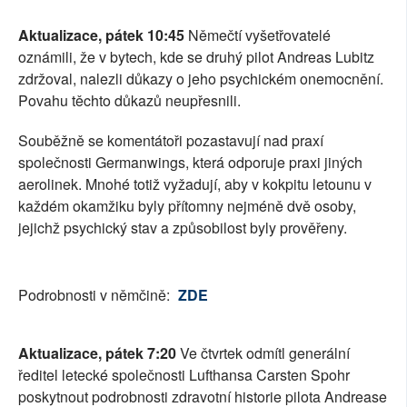
Aktualizace, pátek 10:45
Němečtí vyšetřovatelé
oznámili, že v bytech, kde se druhý pilot Andreas Lubitz
zdržoval, nalezli důkazy o jeho psychickém onemocnění.
Povahu těchto důkazů neupřesnili.
Souběžně se komentátoři pozastavují nad praxí
společnosti Germanwings, která odporuje praxi jiných
aerolinek. Mnohé totiž vyžadují, aby v kokpitu letounu v
každém okamžiku byly přítomny nejméně dvě osoby,
jejichž psychický stav a způsobilost byly prověřeny.
Podrobnosti v němčině:
ZDE
Aktualizace, pátek 7:20
Ve čtvrtek odmítl generální
ředitel letecké společnosti Lufthansa Carsten Spohr
poskytnout podrobnosti zdravotní historie pilota Andrease