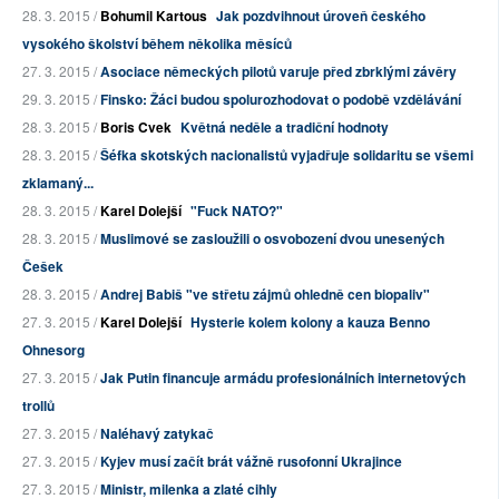
28. 3. 2015 /
Bohumil Kartous
Jak pozdvihnout úroveň českého
vysokého školství během několika měsíců
27. 3. 2015 /
Asociace německých pilotů varuje před zbrklými závěry
29. 3. 2015 /
Finsko: Žáci budou spolurozhodovat o podobě vzdělávání
28. 3. 2015 /
Boris Cvek
Květná neděle a tradiční hodnoty
28. 3. 2015 /
Šéfka skotských nacionalistů vyjadřuje solidaritu se všemi
zklamaný...
28. 3. 2015 /
Karel Dolejší
"Fuck NATO?"
28. 3. 2015 /
Muslimové se zasloužili o osvobození dvou unesených
Češek
28. 3. 2015 /
Andrej Babiš "ve střetu zájmů ohledně cen biopaliv"
27. 3. 2015 /
Karel Dolejší
Hysterie kolem kolony a kauza Benno
Ohnesorg
27. 3. 2015 /
Jak Putin financuje armádu profesionálních internetových
trollů
27. 3. 2015 /
Naléhavý zatykač
27. 3. 2015 /
Kyjev musí začít brát vážně rusofonní Ukrajince
27. 3. 2015 /
Ministr, milenka a zlaté cihly