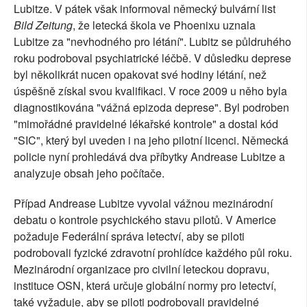
Lubitze. V pátek však informoval německý bulvární list
Bild Zeitung
, že letecká škola ve Phoenixu uznala
Lubitze za "nevhodného pro létání". Lubitz se půldruhého
roku podroboval psychiatrické léčbě. V důsledku deprese
byl několikrát nucen opakovat své hodiny létání, než
úspěšně získal svou kvalifikaci. V roce 2009 u něho byla
diagnostikována "vážná epizoda deprese". Byl podroben
"mimořádné pravidelné lékařské kontrole" a dostal kód
"SIC", který byl uveden i na jeho pilotní licenci. Německá
policie nyní prohledává dva příbytky Andrease Lubitze a
analyzuje obsah jeho počítače.
Případ Andrease Lubitze vyvolal vážnou mezinárodní
debatu o kontrole psychického stavu pilotů. V Americe
požaduje Federální správa letectví, aby se piloti
podrobovali fyzické zdravotní prohlídce každého půl roku.
Mezinárodní organizace pro civilní leteckou dopravu,
instituce OSN, která určuje globální normy pro letectví,
také vyžaduje, aby se piloti podrobovali pravidelné