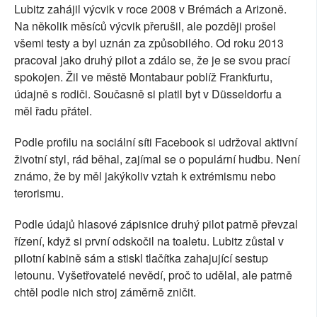
Lubitz zahájil výcvik v roce 2008 v Brémách a Arizoně.
Na několik měsíců výcvik přerušil, ale později prošel
všemi testy a byl uznán za způsobilého. Od roku 2013
pracoval jako druhý pilot a zdálo se, že je se svou prací
spokojen. Žil ve městě Montabaur poblíž Frankfurtu,
údajně s rodiči. Současně si platil byt v Düsseldorfu a
měl řadu přátel.
Podle profilu na sociální síti Facebook si udržoval aktivní
životní styl, rád běhal, zajímal se o populární hudbu. Není
známo, že by měl jakýkoliv vztah k extrémismu nebo
terorismu.
Podle údajů hlasové zápisnice druhý pilot patrně převzal
řízení, když si první odskočil na toaletu. Lubitz zůstal v
pilotní kabině sám a stiskl tlačítka zahajující sestup
letounu. Vyšetřovatelé nevědí, proč to udělal, ale patrně
chtěl podle nich stroj záměrně zničit.