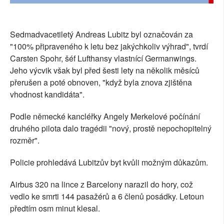
Sedmadvacetiletý Andreas Lubitz byl označován za
"100% připraveného k letu bez jakýchkoliv výhrad", tvrdí
Carsten Spohr, šéf Lufthansy vlastnící Germanwings.
Jeho výcvik však byl před šesti lety na několik měsíců
přerušen a poté obnoven, "když byla znova zjištěna
vhodnost kandidáta".
Podle německé kancléřky Angely Merkelové počínání
druhého pilota dalo tragédii "nový, prostě nepochopitelný
rozměr".
Policie prohledává Lubitzův byt kvůli možným důkazům.
Airbus 320 na lince z Barcelony narazil do hory, což
vedlo ke smrti 144 pasažérů a 6 členů posádky. Letoun
předtím osm minut klesal.