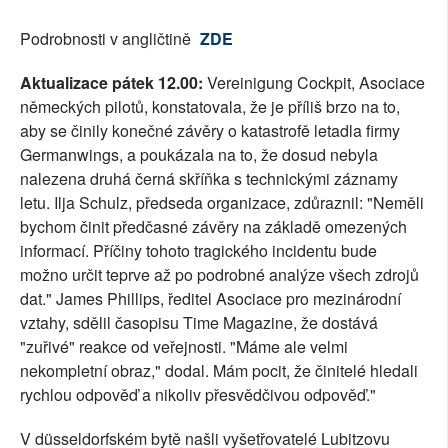
Podrobnosti v angličtině
ZDE
Aktualizace pátek 12.00:
Vereinigung Cockpit, Asociace
německých pilotů, konstatovala, že je příliš brzo na to,
aby se činily konečné závěry o katastrofě letadla firmy
Germanwings, a poukázala na to, že dosud nebyla
nalezena druhá černá skříňka s technickými záznamy
letu. Ilja Schulz, předseda organizace, zdůraznil: "Neměli
bychom činit předčasné závěry na základě omezených
informací. Příčiny tohoto tragického incidentu bude
možno určit teprve až po podrobné analýze všech zdrojů
dat." James Phillips, ředitel Asociace pro mezinárodní
vztahy, sdělil časopisu Time Magazine, že dostává
"zuřivé" reakce od veřejnosti. "Máme ale velmi
nekompletní obraz," dodal. Mám pocit, že činitelé hledali
rychlou odpověď a nikoliv přesvědčivou odpověď."
V düsseldorfském bytě našli vyšetřovatelé Lubitzovu