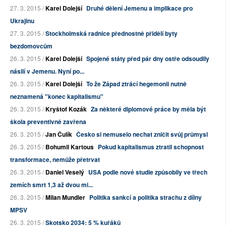
27. 3. 2015 /
Karel Dolejší
Druhé dělení Jemenu a implikace pro
Ukrajinu
27. 3. 2015 /
Stockholmská radnice přednostně přidělí byty
bezdomovcům
26. 3. 2015 /
Karel Dolejší
Spojené státy před pár dny ostře odsoudily
násilí v Jemenu. Nyní po...
26. 3. 2015 /
Karel Dolejší
To že Západ ztrácí hegemonii nutně
neznamená "konec kapitalismu"
26. 3. 2015 /
Kryštof Kozák
Za některé diplomové práce by měla být
škola preventivně zavřena
26. 3. 2015 /
Jan Čulík
Česko si nemuselo nechat zničit svůj průmysl
26. 3. 2015 /
Bohumil Kartous
Pokud kapitalismus ztratil schopnost
transformace, nemůže přetrvat
26. 3. 2015 /
Daniel Veselý
USA podle nové studie způsobily ve třech
zemích smrt 1,3 až dvou mi...
26. 3. 2015 /
Milan Mundier
Politika sankcí a politika strachu z dílny
MPSV
26. 3. 2015 /
Skotsko 2034: 5 % kuřáků