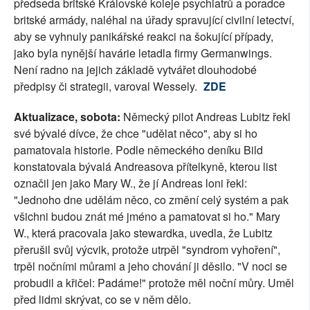
předseda britské Královské koleje psychiatrů a poradce
SOCIÁLNÍ SÍTĚ
britské armády, naléhal na úřady spravující civilní letectví,
aby se vyhnuly panikářské reakci na šokující případy,
RUBRIKY
jako byla nynější havárie letadla firmy Germanwings.
Není radno na jejich základě vytvářet dlouhodobé
PLNÁ VERZE STRÁNEK
předpisy či strategii, varoval Wessely.
ZDE
Aktualizace, sobota:
Německý pilot Andreas Lubitz řekl
své bývalé dívce, že chce "udělat něco", aby si ho
pamatovala historie. Podle německého deníku Bild
konstatovala bývalá Andreasova přítelkyně, kterou list
označil jen jako Mary W., že jí Andreas loni řekl:
"Jednoho dne udělám něco, co změní celý systém a pak
všichni budou znát mé jméno a pamatovat si ho." Mary
W., která pracovala jako stewardka, uvedla, že Lubitz
přerušil svůj výcvik, protože utrpěl "syndrom vyhoření",
trpěl nočními můrami a jeho chování ji děsilo. "V noci se
probudil a křičel: Padáme!" protože měl noční můry. Uměl
před lidmi skrývat, co se v něm dělo.