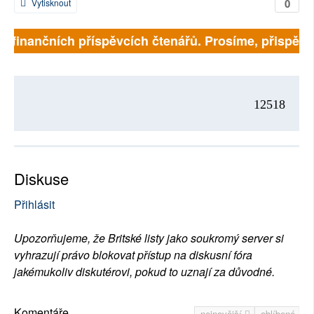
0
Vytisknout
na finančních příspěvcích čtenářů. Prosíme, přispějte.
12518
Diskuse
Přihlásit
Upozorňujeme, že Britské listy jako soukromý server si
vyhrazují právo blokovat přístup na diskusní fóra
jakémukoliv diskutérovi, pokud to uznají za důvodné.
Komentáře
nejnovější
oblíbené