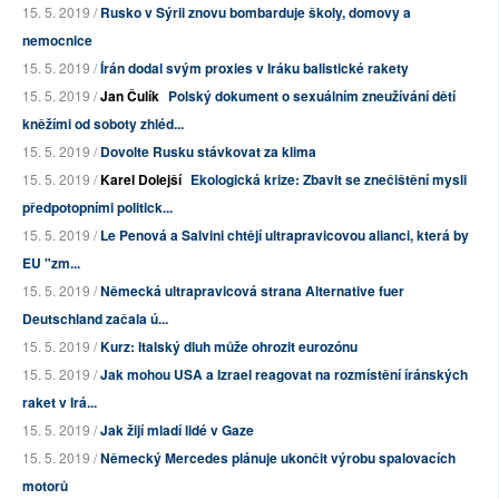
15. 5. 2019 /
Rusko v Sýrii znovu bombarduje školy, domovy a
nemocnice
15. 5. 2019 /
Írán dodal svým proxies v Iráku balistické rakety
15. 5. 2019 /
Jan Čulík
Polský dokument o sexuálním zneužívání dětí
kněžími od soboty zhléd...
15. 5. 2019 /
Dovolte Rusku stávkovat za klima
15. 5. 2019 /
Karel Dolejší
Ekologická krize: Zbavit se znečištění mysli
předpotopními politick...
15. 5. 2019 /
Le Penová a Salvini chtějí ultrapravicovou alianci, která by
EU "zm...
15. 5. 2019 /
Německá ultrapravicová strana Alternative fuer
Deutschland začala ú...
15. 5. 2019 /
Kurz: Italský dluh může ohrozit eurozónu
15. 5. 2019 /
Jak mohou USA a Izrael reagovat na rozmístění íránských
raket v Irá...
15. 5. 2019 /
Jak žijí mladí lidé v Gaze
15. 5. 2019 /
Německý Mercedes plánuje ukončit výrobu spalovacích
motorů