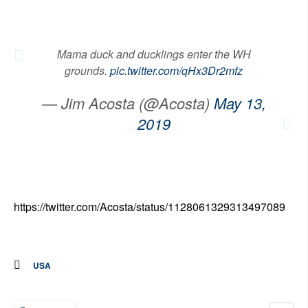
SOCIÁLNÍ SÍTĚ
RUBRIKY
Mama duck and ducklings enter the WH
grounds.
pic.twitter.com/qHx3Dr2mfz
PLNÁ VERZE STRÁNEK
— Jim Acosta (@Acosta)
May 13,
2019
https://twitter.com/Acosta/status/1128061329313497089
USA