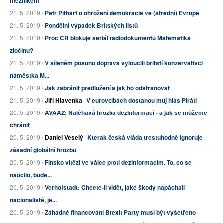
mezníkem
21. 5. 2019 /
Petr Pithart o ohrožení demokracie ve (střední) Evropě
21. 5. 2019 /
Pondělní výpadek Britských listů
21. 5. 2019 /
Proč ČR blokuje seriál radiodokumentů Matematika
zločinu?
21. 5. 2019 /
V šíleném posunu doprava vyloučili britští konzervativci
náměstka M...
21. 5. 2019 /
Jak zabránit předlužení a jak ho odstraňovat
21. 5. 2019 /
Jiří Hlavenka
V eurovolbách dostanou můj hlas Piráti
20. 5. 2019 /
AVAAZ: Naléhavá hrozba dezinformací - a jak se můžeme
chránit
20. 5. 2019 /
Daniel Veselý
Kterak česká vláda trestuhodně ignoruje
zásadní globální hrozbu
20. 5. 2019 /
Finsko vítězí ve válce proti dezinformacím. To, co se
naučilo, bude...
20. 5. 2019 /
Verhofstadt: Chcete-li vidět, jaké škody napáchali
nacionalisté, je...
20. 5. 2019 /
Záhadné financování Brexit Party musí být vyšetřeno