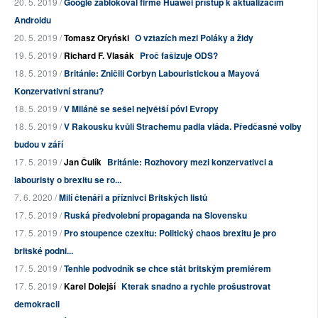
20. 5. 2019 /
Google zablokoval firmě Huawei přístup k aktualizacím
Androidu
20. 5. 2019 /
Tomasz Oryński
O vztazích mezi Poláky a židy
19. 5. 2019 /
Richard F. Vlasák
Proč fašizuje ODS?
18. 5. 2019 /
Británie: Zničili Corbyn Labouristickou a Mayová
Konzervativní stranu?
18. 5. 2019 /
V Miláně se sešel největší póvl Evropy
18. 5. 2019 /
V Rakousku kvůli Strachemu padla vláda. Předčasné volby
budou v září
17. 5. 2019 /
Jan Čulík
Británie: Rozhovory mezi konzervativci a
labouristy o brexitu se ro...
7. 6. 2020 /
Milí čtenáři a příznivci Britských listů
17. 5. 2019 /
Ruská předvolební propaganda na Slovensku
17. 5. 2019 /
Pro stoupence czexitu: Politický chaos brexitu je pro
britské podni...
17. 5. 2019 /
Tenhle podvodník se chce stát britským premiérem
17. 5. 2019 /
Karel Dolejší
Kterak snadno a rychle prošustrovat
demokracii