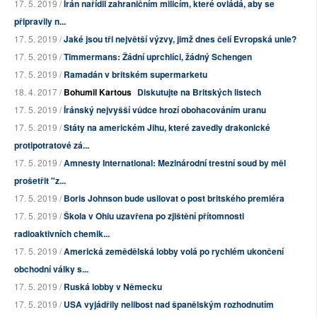
17. 5. 2019 /
Írán nařídil zahraničním milicím, které ovládá, aby se
připravily n...
17. 5. 2019 /
Jaké jsou tři největší výzvy, jimž dnes čelí Evropská unie?
17. 5. 2019 /
Timmermans: Žádní uprchlíci, žádný Schengen
17. 5. 2019 /
Ramadán v britském supermarketu
18. 4. 2017 /
Bohumil Kartous
Diskutujte na Britských listech
17. 5. 2019 /
Íránský nejvyšší vůdce hrozí obohacováním uranu
17. 5. 2019 /
Státy na americkém Jihu, které zavedly drakonické
protipotratové zá...
17. 5. 2019 /
Amnesty International: Mezinárodní trestní soud by měl
prošetřit "z...
17. 5. 2019 /
Boris Johnson bude usilovat o post britského premiéra
17. 5. 2019 /
Škola v Ohiu uzavřena po zjištění přítomnosti
radioaktivních chemik...
17. 5. 2019 /
Americká zemědělská lobby volá po rychlém ukončení
obchodní války s...
17. 5. 2019 /
Ruská lobby v Německu
17. 5. 2019 /
USA vyjádřily nelibost nad španělským rozhodnutím