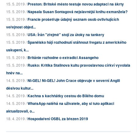
15. 5. 2019 /
Preston: Britské město testuje novou adaptaci na škrty
15. 5. 2019 /
Napsala Susan Sontagová nejslavnější knihu exmanžela?
15. 5. 2019 /
Francie prošetřuje údajný seznam osob ovlivňujících
veřejnost objed...
15. 5. 2019 /
USA: Írán "zřejmě" stojí za útoky na tankery
15. 5. 2019 /
Španělsko hájí rozhodnutí stáhnout fregatu z amerického
uskupení, k...
15. 5. 2019 /
Británie rozhodne o extradici Assangeho
15. 5. 2019 /
Rusko: Kritika Stalinova kultu pravoslavnou církví vyvolala
hněv na...
14. 5. 2019 /
NI-GEL! NI-GEL! John Crace objevuje v severní Anglii
děsivou kultur...
14. 5. 2019 /
Kachna s kachňátky cestou do Bílého domu
14. 5. 2019 /
WhatsApp naléhá na uživatele, aby si tuto aplikaci
aktualizovali, o...
18. 4. 2019 /
Hospodaření OSBL za březen 2019