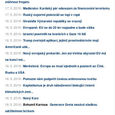
stáhnout fregatu
17. 5. 2019 /
Maďarsko: Kurdský pár odsouzen za financování terorismu
17. 5. 2019 /
Ruský exportní potenciál se topí v ropě
16. 5. 2019 /
Strašidla Výmarské republiky se vracejí
16. 5. 2019 /
Evropané: EU se do 20 let rozpadne a bude válka
16. 5. 2019 /
Izraelci postřelili na hranicích v Gaze 16 lidí
16. 5. 2019 /
Trump zveřejnil aplikaci, jejímž prostřednictvím mají
Američané udá...
16. 5. 2019 /
Nový evropský prekariát: Jen asi třetina obyvatel EU má
na konci mě...
16. 5. 2019 /
Merkelová: Evropa se musí sjednotit a postavit se Číně,
Rusku a USA
16. 5. 2019 /
Pomozte nám podpořit českou animovanou tvorbu
16. 5. 2019 /
Kapitalismus je druh náboženství blokující řešení
klimatických změ...
16. 5. 2019 /
Nový Kurz
16. 5. 2019 /
Bohumil Kartous
Generace Greta nasává sladkou
udržitelnost brčkem