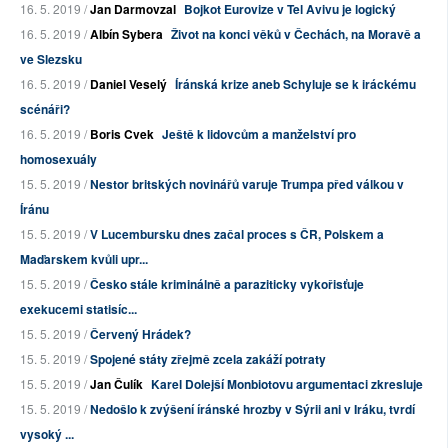
16. 5. 2019 /
Jan Darmovzal
Bojkot Eurovize v Tel Avivu je logický
16. 5. 2019 /
Albín Sybera
Život na konci věků v Čechách, na Moravě a
ve Slezsku
16. 5. 2019 /
Daniel Veselý
Íránská krize aneb Schyluje se k iráckému
scénáři?
16. 5. 2019 /
Boris Cvek
Ještě k lidovcům a manželství pro
homosexuály
15. 5. 2019 /
Nestor britských novinářů varuje Trumpa před válkou v
Íránu
15. 5. 2019 /
V Lucembursku dnes začal proces s ČR, Polskem a
Maďarskem kvůli upr...
15. 5. 2019 /
Česko stále kriminálně a paraziticky vykořisťuje
exekucemi statisíc...
15. 5. 2019 /
Červený Hrádek?
15. 5. 2019 /
Spojené státy zřejmě zcela zakáží potraty
15. 5. 2019 /
Jan Čulík
Karel Dolejší Monbiotovu argumentaci zkresluje
15. 5. 2019 /
Nedošlo k zvýšení íránské hrozby v Sýrii ani v Iráku, tvrdí
vysoký ...