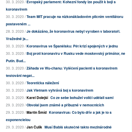
30. 3. 2020 /
Evropský parlament: Kohezní fondy lze použít k boji s
koronavirem
30. 3. 2020 /
Team MIT pracuje na nízkonákladovém plicním ventilátoru
postaveném ...
28. 3. 2020 /
Je dokázáno, že koronavirus nebyl vyroben v laboratoři.
Vražedné js...
30. 3. 2020 /
Koronavirus ve Španělsku: Pět krizí spojených v jednu
30. 3. 2020 /
Boj proti koronaviru v Rusku vede moskevský primátor, ne
Putin. Bud...
30. 3. 2020 /
Záhada ve Wu-chanu: Vyléčení pacienti s koronavirem
testováni negat...
30. 3. 2020 /
Teoretička náležení
30. 3. 2020 /
Jak Vietnam vyhrává boj s koronavirem
30. 3. 2020 /
Karel Dolejší
Co ze sebe bohužel voliči udělali sami
29. 3. 2020 /
Obvolal jsem známé a příbuzné v nemocnicích
29. 3. 2020 /
Martin Šmíd
Koronavirus: Co bylo dřív a jak je to s
exponencielou
29. 3. 2020 /
Jan Čulík
Musí Babiš skutečně takto mezinárodně