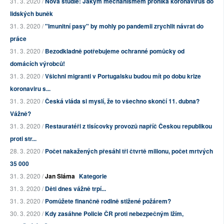
31. 3. 2020 /
Nová studie: Jakým mechanismem proniká koronavirus do
lidských buněk
31. 3. 2020 /
"Imunitní pasy" by mohly po pandemii zrychlit návrat do
práce
31. 3. 2020 /
Bezodkladně potřebujeme ochranné pomůcky od
domácích výrobců!
31. 3. 2020 /
Všichni migranti v Portugalsku budou mít po dobu krize
koronaviru s...
31. 3. 2020 /
Česká vláda si myslí, že to všechno skončí 11. dubna?
Vážně?
31. 3. 2020 /
Restauratéři z tisícovky provozů napříč Českou republikou
proti str...
28. 3. 2020 /
Počet nakažených přesáhl tři čtvrtě milionu, počet mrtvých
35 000
31. 3. 2020 /
Jan Sláma
Kategorie
31. 3. 2020 /
Děti dnes vážně trpí...
31. 3. 2020 /
Pomůžete finančně rodině stižené požárem?
30. 3. 2020 /
Kdy zasáhne Policie ČR proti nebezpečným lžím,