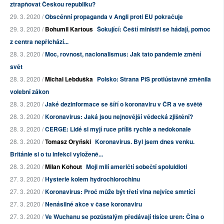
ztrapňovat Českou republiku?
29. 3. 2020 /
Obscénní propaganda v Angli proti EU pokračuje
29. 3. 2020 /
Bohumil Kartous
Šokující: Čeští ministři se hádají, pomoc
z centra nepřichází...
28. 3. 2020 /
Moc, rovnost, nacionalismus: Jak tato pandemie změní
svět
28. 3. 2020 /
Michal Lebduška
Polsko: Strana PiS protiústavně změnila
volební zákon
28. 3. 2020 /
Jaké dezinformace se šíří o koronaviru v ČR a ve světě
28. 3. 2020 /
Koronavirus: Jaká jsou nejnovější vědecká zjištění?
28. 3. 2020 /
CERGE: Lidé si myjí ruce příliš rychle a nedokonale
28. 3. 2020 /
Tomasz Oryński
Koronavirus. Byl jsem dnes venku.
Británie si o tu infekci vyloženě...
28. 3. 2020 /
Milan Kohout
Moji milí američtí sobečtí spoluidioti
27. 3. 2020 /
Hysterie kolem hydrochlorochinu
27. 3. 2020 /
Koronavirus: Proč může být třetí vlna nejvíce smrtící
27. 3. 2020 /
Nenásilné akce v čase koronaviru
27. 3. 2020 /
Ve Wuchanu se pozůstalým předávají tisíce uren: Čína o