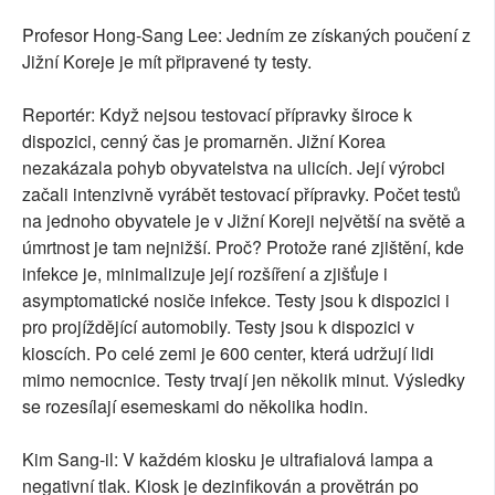
Profesor Hong-Sang Lee: Jedním ze získaných poučení z
Jižní Koreje je mít připravené ty testy.
Reportér: Když nejsou testovací přípravky široce k
dispozici, cenný čas je promarněn. Jižní Korea
nezakázala pohyb obyvatelstva na ulicích. Její výrobci
začali intenzivně vyrábět testovací přípravky. Počet testů
na jednoho obyvatele je v Jižní Koreji největší na světě a
úmrtnost je tam nejnižší. Proč? Protože rané zjištění, kde
infekce je, minimalizuje její rozšíření a zjišťuje i
asymptomatické nosiče infekce. Testy jsou k dispozici i
pro projíždějící automobily. Testy jsou k dispozici v
kioscích. Po celé zemi je 600 center, která udržují lidi
mimo nemocnice. Testy trvají jen několik minut. Výsledky
se rozesílají esemeskami do několika hodin.
Kim Sang-il: V každém kiosku je ultrafialová lampa a
negativní tlak. Kiosk je dezinfikován a provětrán po