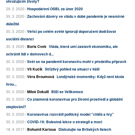
ohrožujícím životy?
29. 2. 2020 /
Hospodaření OSBL za únor 2020
30. 3. 2020 /
Zachování důvěry ve vládu v době pandemie je nesmírně
důležité
30. 3. 2020 /
Věřící po celém světě ignorují doporučení dodržovat
sociální distanci
30. 3. 2020 /
Boris Cvek
Vláda, která umí zastavit ekonomiku, ale
ochránit lidi v domovech d...
30. 3. 2020 /
Svět se na pandemii koronaviru mohl v předstihu připravit
30. 3. 2020 /
Vít Kučík
Střízlivý pohled na situaci v Itálii
30. 3. 2020 /
Věra Broumová
Londýnské momentky: Když není škola
hrou...
30. 3. 2020 /
Miloš Dokulil
Blíží se Velikonoce
30. 3. 2020 /
Co znamená koronavirus pro životní prostředí a globální
oteplování?
30. 3. 2020 /
Koronavirus rozvrátil politický model "chléb a hry"
30. 3. 2020 /
COVID-19: Bolestná lekce o strategii a moci
18. 4. 2017 /
Bohumil Kartous
Diskutujte na Britských listech