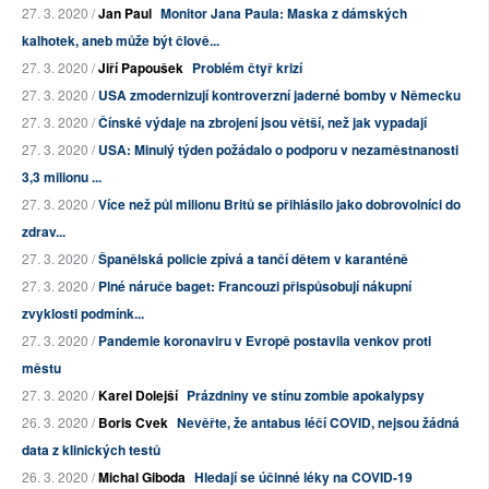
27. 3. 2020 /
Jan Paul
Monitor Jana Paula: Maska z dámských
kalhotek, aneb může být člově...
27. 3. 2020 /
Jiří Papoušek
Problém čtyř krizí
27. 3. 2020 /
USA zmodernizují kontroverzní jaderné bomby v Německu
27. 3. 2020 /
Čínské výdaje na zbrojení jsou větší, než jak vypadají
27. 3. 2020 /
USA: Minulý týden požádalo o podporu v nezaměstnanosti
3,3 milionu ...
27. 3. 2020 /
Více než půl milionu Britů se přihlásilo jako dobrovolníci do
zdrav...
27. 3. 2020 /
Španělská policie zpívá a tančí dětem v karanténě
27. 3. 2020 /
Plné náruče baget: Francouzi přispůsobují nákupní
zvyklosti podmínk...
27. 3. 2020 /
Pandemie koronaviru v Evropě postavila venkov proti
městu
27. 3. 2020 /
Karel Dolejší
Prázdniny ve stínu zombie apokalypsy
26. 3. 2020 /
Boris Cvek
Nevěřte, že antabus léčí COVID, nejsou žádná
data z klinických testů
26. 3. 2020 /
Michal Giboda
Hledají se účinné léky na COVID-19