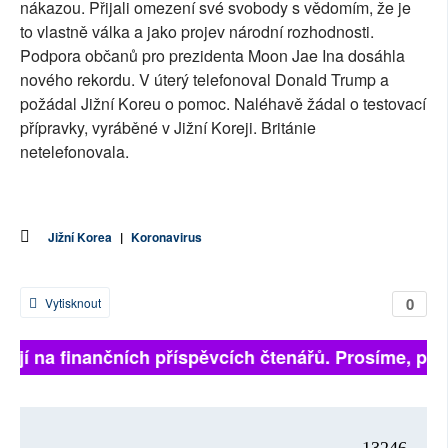
nákazou. Přijali omezení své svobody s vědomím, že je
to vlastně válka a jako projev národní rozhodnosti.
Podpora občanů pro prezidenta Moon Jae Ina dosáhla
nového rekordu. V úterý telefonoval Donald Trump a
požádal Jižní Koreu o pomoc. Naléhavě žádal o testovací
přípravky, vyráběné v Jižní Koreji. Británie
netelefonovala.
Jižní Korea
|
Koronavirus
0
Vytisknout
sejí na finančních příspěvcích čtenářů. Prosíme, přisp