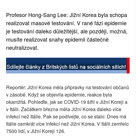
Profesor Hong-Sang Lee: Jižní Korea byla schopa
realizovat masové testování. V rané fázi epidemie
je testování daleko důležitější, ale později, možná,
musíte realizovat snahy epidemii částečně
neutralizovat.
Reportér: Jižní Korea měla přípravky na testování občanů
v zásobě. Když se objevila epidemie, reakce byla
okamžitá. Pohleďte, jak se COVID-19 šířil v Jižní Koreji a
v Itálii. Začátkem března měla Jižní Korea daleko více
infekcí než Itálie. Pak se podívejte, co se stalo: Dnes má
Itálie osmkrát více infekcí než Jižní Korea. V Itálii zemřelo
7500 lidí, v Jižní Koreji 126.