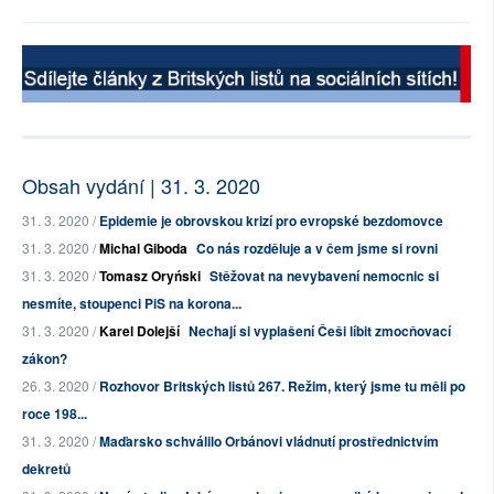
Obsah vydání | 31. 3. 2020
31. 3. 2020 /
Epidemie je obrovskou krizí pro evropské bezdomovce
31. 3. 2020 /
Michal Giboda
Co nás rozděluje a v čem jsme si rovni
31. 3. 2020 /
Tomasz Oryński
Stěžovat na nevybavení nemocnic si
nesmíte, stoupenci PiS na korona...
31. 3. 2020 /
Karel Dolejší
Nechají si vyplašení Češi líbit zmocňovací
zákon?
26. 3. 2020 /
Rozhovor Britských listů 267. Režim, který jsme tu měli po
roce 198...
31. 3. 2020 /
Maďarsko schválilo Orbánovi vládnutí prostřednictvím
dekretů