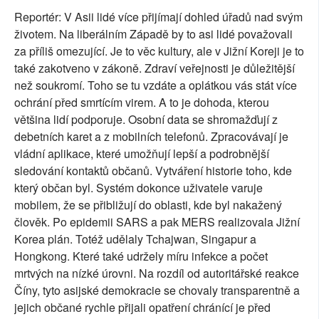
Reportér: V Asii lidé více přijímají dohled úřadů nad svým
životem. Na liberálním Západě by to asi lidé považovali
za příliš omezující. Je to věc kultury, ale v Jižní Koreji je to
také zakotveno v zákoně. Zdraví veřejnosti je důležitější
než soukromí. Toho se tu vzdáte a oplátkou vás stát více
ochrání před smrtícím virem. A to je dohoda, kterou
většina lidí podporuje. Osobní data se shromažďují z
debetních karet a z mobilních telefonů. Zpracovávají je
vládní aplikace, které umožňují lepší a podrobnější
sledování kontaktů občanů. Vytváření historie toho, kde
který občan byl. Systém dokonce uživatele varuje
mobilem, že se přibližují do oblasti, kde byl nakažený
člověk. Po epidemii SARS a pak MERS realizovala Jižní
Korea plán. Totéž udělaly Tchajwan, Singapur a
Hongkong. Které také udržely míru infekce a počet
mrtvých na nízké úrovni. Na rozdíl od autoritářské reakce
Číny, tyto asijské demokracie se chovaly transparentně a
jejich občané rychle přijali opatření chránící je před