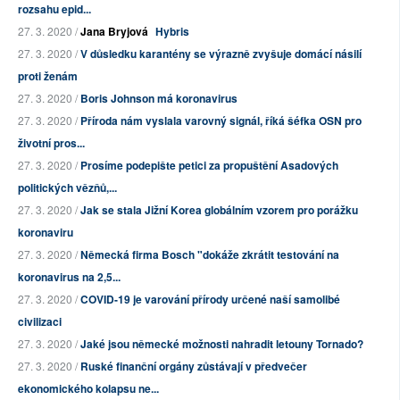
rozsahu epid...
27. 3. 2020 /
Jana Bryjová
Hybris
27. 3. 2020 /
V důsledku karantény se výrazně zvyšuje domácí násilí
proti ženám
27. 3. 2020 /
Boris Johnson má koronavirus
27. 3. 2020 /
Příroda nám vyslala varovný signál, říká šéfka OSN pro
životní pros...
27. 3. 2020 /
Prosíme podepište petici za propuštění Asadových
politických vězňů,...
27. 3. 2020 /
Jak se stala Jižní Korea globálním vzorem pro porážku
koronaviru
27. 3. 2020 /
Německá firma Bosch "dokáže zkrátit testování na
koronavirus na 2,5...
27. 3. 2020 /
COVID-19 je varování přírody určené naší samolibé
civilizaci
27. 3. 2020 /
Jaké jsou německé možnosti nahradit letouny Tornado?
27. 3. 2020 /
Ruské finanční orgány zůstávají v předvečer
ekonomického kolapsu ne...