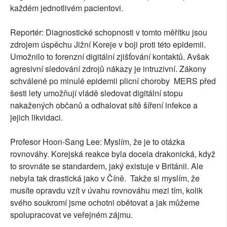
každém jednotlivém pacientovi.
Reportér: Diagnostické schopnosti v tomto měřítku jsou
zdrojem úspěchu Jižní Koreje v boji proti této epidemii.
Umožnilo to forenzní digitální zjišťování kontaktů. Avšak
agresivní sledování zdrojů nákazy je intruzivní. Zákony
schválené po minulé epidemii plicní choroby MERS před
šesti lety umožňují vládě sledovat digitální stopu
nakažených občanů a odhalovat sítě šíření infekce a
jejich likvidaci.
Profesor Hoon-Sang Lee: Myslím, že je to otázka
rovnováhy. Korejská reakce byla docela drakonická, když
to srovnáte se standardem, jaký existuje v Británii. Ale
nebyla tak drastická jako v Číně. Takže si myslím, že
musíte opravdu vzít v úvahu rovnováhu mezi tím, kolik
svého soukromí jsme ochotni obětovat a jak můžeme
spolupracovat ve veřejném zájmu.