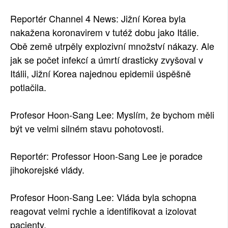
SOCIÁLNÍ SÍTĚ
Reportér Channel 4 News: Jižní Korea byla
nakažena koronavirem v tutéž dobu jako Itálie.
RUBRIKY
Obě země utrpěly explozivní množství nákazy. Ale
jak se počet infekcí a úmrtí drasticky zvyšoval v
PLNÁ VERZE STRÁNEK
Itálii, Jižní Korea najednou epidemii úspěšně
potlačila.
Profesor Hoon-Sang Lee: Myslím, že bychom měli
být ve velmi silném stavu pohotovosti.
Reportér: Professor Hoon-Sang Lee je poradce
jihokorejské vlády.
Profesor Hoon-Sang Lee: Vláda byla schopna
reagovat velmi rychle a identifikovat a izolovat
pacienty.