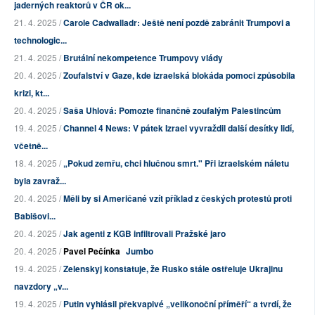
jaderných reaktorů v ČR ok...
21. 4. 2025 /
Carole Cadwalladr: Ještě není pozdě zabránit Trumpovi a
technologic...
21. 4. 2025 /
Brutální nekompetence Trumpovy vlády
20. 4. 2025 /
Zoufalství v Gaze, kde izraelská blokáda pomoci způsobila
krizi, kt...
20. 4. 2025 /
Saša Uhlová: Pomozte finančně zoufalým Palestincům
19. 4. 2025 /
Channel 4 News: V pátek Izrael vyvraždil další desítky lidí,
včetně...
18. 4. 2025 /
„Pokud zemřu, chci hlučnou smrt." Při izraelském náletu
byla zavraž...
20. 4. 2025 /
Měli by si Američané vzít příklad z českých protestů proti
Babišovi...
20. 4. 2025 /
Jak agenti z KGB infiltrovali Pražské jaro
20. 4. 2025 /
Pavel Pečínka
Jumbo
19. 4. 2025 /
Zelenskyj konstatuje, že Rusko stále ostřeluje Ukrajinu
navzdory „v...
19. 4. 2025 /
Putin vyhlásil překvapivé „velikonoční příměří“ a tvrdí, že