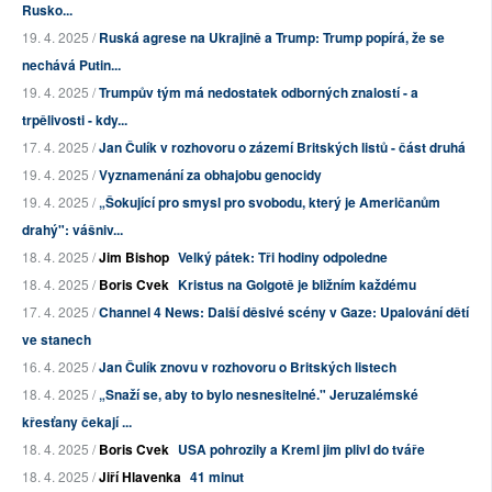
Rusko...
19. 4. 2025 /
Ruská agrese na Ukrajině a Trump: Trump popírá, že se
nechává Putin...
19. 4. 2025 /
Trumpův tým má nedostatek odborných znalostí - a
trpělivosti - kdy...
17. 4. 2025 /
Jan Čulík v rozhovoru o zázemí Britských listů - část druhá
19. 4. 2025 /
Vyznamenání za obhajobu genocidy
19. 4. 2025 /
„Šokující pro smysl pro svobodu, který je Američanům
drahý": vášniv...
18. 4. 2025 /
Jim Bishop
Velký pátek: Tři hodiny odpoledne
18. 4. 2025 /
Boris Cvek
Kristus na Golgotě je bližním každému
17. 4. 2025 /
Channel 4 News: Další děsivé scény v Gaze: Upalování dětí
ve stanech
16. 4. 2025 /
Jan Čulík znovu v rozhovoru o Britských listech
18. 4. 2025 /
„Snaží se, aby to bylo nesnesitelné." Jeruzalémské
křesťany čekají ...
18. 4. 2025 /
Boris Cvek
USA pohrozily a Kreml jim plivl do tváře
18. 4. 2025 /
Jiří Hlavenka
41 minut