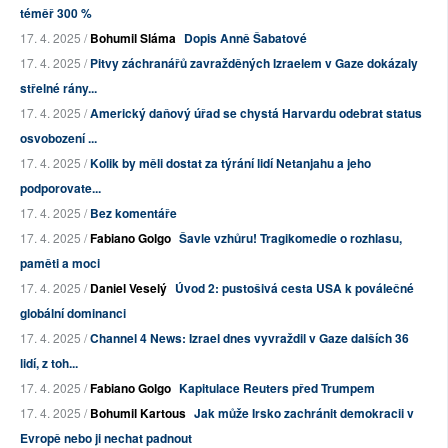
téměř 300 %
17. 4. 2025 /
Bohumil Sláma
Dopis Anně Šabatové
17. 4. 2025 /
Pitvy záchranářů zavražděných Izraelem v Gaze dokázaly
střelné rány...
17. 4. 2025 /
Americký daňový úřad se chystá Harvardu odebrat status
osvobození ...
17. 4. 2025 /
Kolik by měli dostat za týrání lidí Netanjahu a jeho
podporovate...
17. 4. 2025 /
Bez komentáře
17. 4. 2025 /
Fabiano Golgo
Šavle vzhůru! Tragikomedie o rozhlasu,
paměti a moci
17. 4. 2025 /
Daniel Veselý
Úvod 2: pustošivá cesta USA k poválečné
globální dominanci
17. 4. 2025 /
Channel 4 News: Izrael dnes vyvraždil v Gaze dalších 36
lidí, z toh...
17. 4. 2025 /
Fabiano Golgo
Kapitulace Reuters před Trumpem
17. 4. 2025 /
Bohumil Kartous
Jak může Irsko zachránit demokracii v
Evropě nebo ji nechat padnout