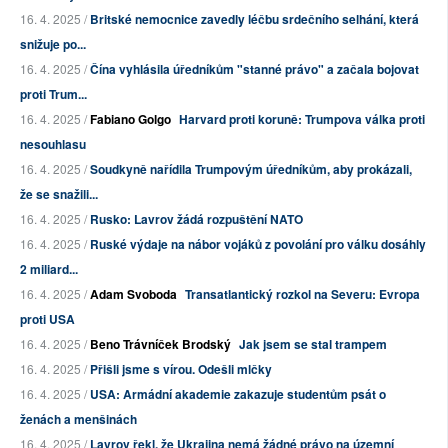
16. 4. 2025 /
Britské nemocnice zavedly léčbu srdečního selhání, která
snižuje po...
16. 4. 2025 /
Čína vyhlásila úředníkům "stanné právo" a začala bojovat
proti Trum...
16. 4. 2025 /
Fabiano Golgo
Harvard proti koruně: Trumpova válka proti
nesouhlasu
16. 4. 2025 /
Soudkyně nařídila Trumpovým úředníkům, aby prokázali,
že se snažili...
16. 4. 2025 /
Rusko: Lavrov žádá rozpuštění NATO
16. 4. 2025 /
Ruské výdaje na nábor vojáků z povolání pro válku dosáhly
2 miliard...
16. 4. 2025 /
Adam Svoboda
Transatlantický rozkol na Severu: Evropa
proti USA
16. 4. 2025 /
Beno Trávníček Brodský
Jak jsem se stal trampem
16. 4. 2025 /
Přišli jsme s vírou. Odešli mlčky
16. 4. 2025 /
USA: Armádní akademie zakazuje studentům psát o
ženách a menšinách
16. 4. 2025 /
Lavrov řekl, že Ukrajina nemá žádné právo na územní