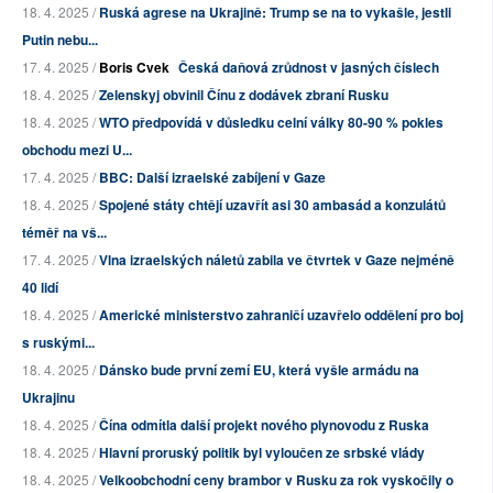
18. 4. 2025 /
Ruská agrese na Ukrajině: Trump se na to vykašle, jestli
Putin nebu...
17. 4. 2025 /
Boris Cvek
Česká daňová zrůdnost v jasných číslech
18. 4. 2025 /
Zelenskyj obvinil Čínu z dodávek zbraní Rusku
18. 4. 2025 /
WTO předpovídá v důsledku celní války 80-90 % pokles
obchodu mezi U...
17. 4. 2025 /
BBC: Další izraelské zabíjení v Gaze
18. 4. 2025 /
Spojené státy chtějí uzavřít asi 30 ambasád a konzulátů
téměř na vš...
17. 4. 2025 /
Vlna izraelských náletů zabila ve čtvrtek v Gaze nejméně
40 lidí
18. 4. 2025 /
Americké ministerstvo zahraničí uzavřelo oddělení pro boj
s ruskými...
18. 4. 2025 /
Dánsko bude první zemí EU, která vyšle armádu na
Ukrajinu
18. 4. 2025 /
Čína odmítla další projekt nového plynovodu z Ruska
18. 4. 2025 /
Hlavní proruský politik byl vyloučen ze srbské vlády
18. 4. 2025 /
Velkoobchodní ceny brambor v Rusku za rok vyskočily o