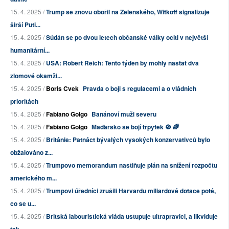
15. 4. 2025 /
Trump se znovu obořil na Zelenského, Witkoff signalizuje
širší Puti...
15. 4. 2025 /
Súdán se po dvou letech občanské války ocitl v největší
humanitární...
15. 4. 2025 /
USA: Robert Reich: Tento týden by mohly nastat dva
zlomové okamži...
15. 4. 2025 /
Boris Cvek
Pravda o boji s regulacemi a o vládních
prioritách
15. 4. 2025 /
Fabiano Golgo
Banánoví muži severu
15. 4. 2025 /
Fabiano Golgo
Maďarsko se bojí třpytek 🚫 🌈
15. 4. 2025 /
Británie: Patnáct bývalých vysokých konzervativců bylo
obžalováno z...
15. 4. 2025 /
Trumpovo memorandum nastiňuje plán na snížení rozpočtu
amerického m...
15. 4. 2025 /
Trumpovi úředníci zrušili Harvardu miliardové dotace poté,
co se u...
15. 4. 2025 /
Britská labouristická vláda ustupuje ultrapravici, a likviduje