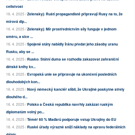
celistvost
16. 4. 2025 /
Zelenskyj: Ruští propagandisté připravují Rusy na to, že
mírová dip...
16. 4. 2025 /
Zelenskyj: Mír prostřednictvím síly funguje v jednom
směru, a sice ...
16. 4. 2025 /
Spojené státy nabídly Íránu předat jeho zásoby uranu
Rusku, aby se ...
16. 4. 2025 /
Rusko: Státní duma se rozhodla zakazovat zahraniční
dětské knihy kv...
16. 4. 2025 /
Evropská unie se připravuje na ukončení posledních
dlouhodobých kon...
16. 4. 2025 /
Nový německý kancléř slíbil, že Ukrajině poskytne střely
dlouhého d...
16. 4. 2025 /
Polsko a Česká republika navrhly zakázat ruským
diplomatům volný po...
16. 4. 2025 /
Téměř 60 % Maďarů podporuje vstup Ukrajiny do EU
16. 4. 2025 /
Ruské úřady výrazně sníží náklady na opravu federálních
dálnic