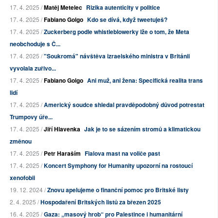
17. 4. 2025 /
Matěj Metelec
Rizika autenticity v politice
17. 4. 2025 /
Fabiano Golgo
Kdo se dívá, když tweetuješ?
17. 4. 2025 /
Zuckerberg podle whistleblowerky lže o tom, že Meta
neobchoduje s Č...
17. 4. 2025 /
"Soukromá" návštěva izraelského ministra v Británii
vyvolala zuřivo...
17. 4. 2025 /
Fabiano Golgo
Ani muž, ani žena: Specifická realita trans
lidí
17. 4. 2025 /
Americký soudce shledal pravděpodobný důvod potrestat
Trumpovy úře...
17. 4. 2025 /
Jiří Hlavenka
Jak je to se sázením stromů a klimatickou
změnou
17. 4. 2025 /
Petr Haraším
Fialova mast na voliče past
17. 4. 2025 /
Koncert Symphony for Humanity upozorní na rostoucí
xenofobii
19. 12. 2024 /
Znovu apelujeme o finanční pomoc pro Britské listy
2. 4. 2025 /
Hospodaření Britských listů za březen 2025
16. 4. 2025 /
Gaza: „masový hrob“ pro Palestince i humanitární