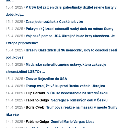
tak ...
15. 4. 2025 /
V USA byl zatčen další palestinský držitel zelené karty v
době, kdy...
15. 4. 2025 /
Zase jeden zážitek z České televize
15. 4. 2025 /
Pokrytecký Izrael odsoudil ruský útok na město Sumy
15. 4. 2025 /
Vojenská pomoc USA Ukrajině bude brzy ukončena. Je
Evropa připravena?
15. 4. 2025 /
Izrael v Gaze zničil už 36 nemocnic, Kdy to odsoudí čeští
politikové?
15. 4. 2025 /
Maďarsko schválilo změnu ústavy, která zakazuje
shromáždění LGBTQ+ ...
15. 4. 2025 /
Znovu: Nejezděte do USA
14. 4. 2025 /
Trump tvrdí, že válku proti Rusku začala Ukrajina
14. 4. 2025 /
Filip Pertold
V ČR se nedostanete na střední školu
14. 4. 2025 /
Fabiano Golgo
Segregace romských dětí v Česku
14. 4. 2025 /
Boris Cvek
Trumpova reakce na masakr v městě Sumy
říká vše
14. 4. 2025 /
Fabiano Golgo
Zemřel Mario Vargas Llosa