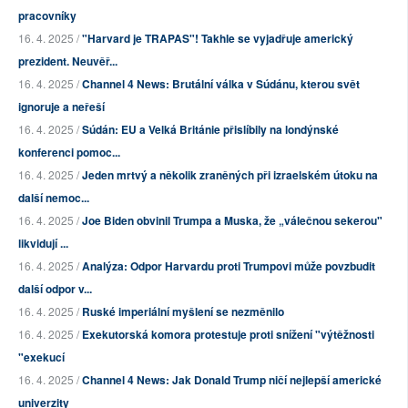
pracovníky
16. 4. 2025 /
"Harvard je TRAPAS"! Takhle se vyjadřuje americký
prezident. Neuvěř...
16. 4. 2025 /
Channel 4 News: Brutální válka v Súdánu, kterou svět
ignoruje a neřeší
16. 4. 2025 /
Súdán: EU a Velká Británie přislíbily na londýnské
konferenci pomoc...
16. 4. 2025 /
Jeden mrtvý a několik zraněných při izraelském útoku na
další nemoc...
16. 4. 2025 /
Joe Biden obvinil Trumpa a Muska, že „válečnou sekerou"
likvidují ...
16. 4. 2025 /
Analýza: Odpor Harvardu proti Trumpovi může povzbudit
další odpor v...
16. 4. 2025 /
Ruské imperiální myšlení se nezměnilo
16. 4. 2025 /
Exekutorská komora protestuje proti snížení "výtěžnosti
"exekucí
16. 4. 2025 /
Channel 4 News: Jak Donald Trump ničí nejlepší americké
univerzity