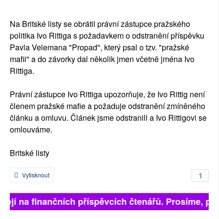
SOCIÁLNÍ SÍTĚ
Na Britské listy se obrátil právní zástupce pražského
RUBRIKY
politika Ivo Rittiga s požadavkem o odstranění příspěvku
Pavla Velemana "Propad", který psal o tzv. "pražské
PLNÁ VERZE STRÁNEK
mafii" a do závorky dal několik jmen včetně jména Ivo
Rittiga.
Právní zástupce Ivo Rittiga upozorňuje, že Ivo Rittig není
členem pražské mafie a požaduje odstranění zmíněného
článku a omluvu. Článek jsme odstranili a Ivo Rittigovi se
omlouváme.
Britské listy
1
Vytisknout
isejí na finančních příspěvcích čtenářů. Prosíme, přis