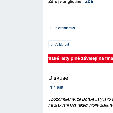
Zdroj v angličtině:
ZDE
Extremismus
Vytisknout
Britské listy plně závisejí na fina
Diskuse
Přihlásit
Upozorňujeme, že Britské listy jako 
na diskusní fóra jakémukoliv diskuté