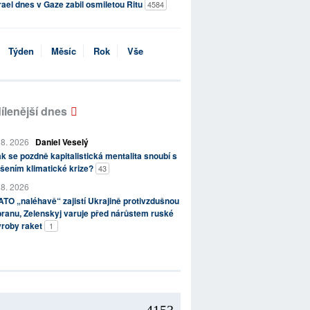
rael dnes v Gaze zabil osmiletou Ritu
4584
Týden
Měsíc
Rok
Vše
ílenější dnes
 8. 2026
Daniel Veselý
k se pozdně kapitalistická mentalita snoubí s
šením klimatické krize?
43
 8. 2026
TO „naléhavě“ zajistí Ukrajině protivzdušnou
ranu, Zelenskyj varuje před nárůstem ruské
ýroby raket
1
4153