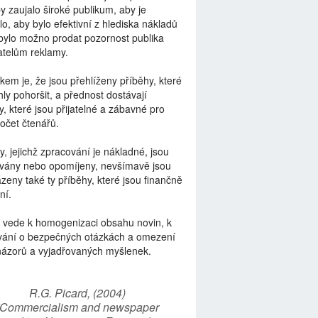
by zaujalo široké publikum, aby je
lo, aby bylo efektivní z hlediska nákladů
bylo možno prodat pozornost publika
telům reklamy.
kem je, že jsou přehlíženy příběhy, které
ly pohoršit, a přednost dostávají
y, které jsou přijatelné a zábavné pro
počet čtenářů.
y, jejichž zpracování je nákladné, jsou
vány nebo opomíjeny, nevšímavě jsou
zeny také ty příběhy, které jsou finančně
ní.
 vede k homogenizaci obsahu novin, k
vání o bezpečných otázkách a omezení
názorů a vyjadřovaných myšlenek.
R.G. Picard, (2004)
“Commercialism and newspaper