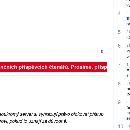
v
2.
Tr
S
31
It
31
0
Pr
př
1.
nčních příspěvcích čtenářů. Prosíme, přispějte. ➥
M
an
31
BB
C
3.
Dů
tu
soukromý server si vyhrazují právo blokovat přístup
za
rovi, pokud to uznají za důvodné.
31