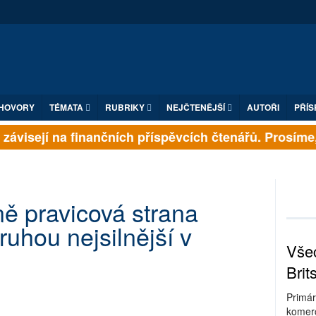
HOVORY
TÉMATA
RUBRIKY
NEJČTENĚJŠÍ
AUTOŘI
PŘÍS
ávisejí na finančních příspěvcích čtenářů. Prosíme, p
ně pravicová strana
ruhou nejsilnější v
Všec
Brit
Primár
komerc