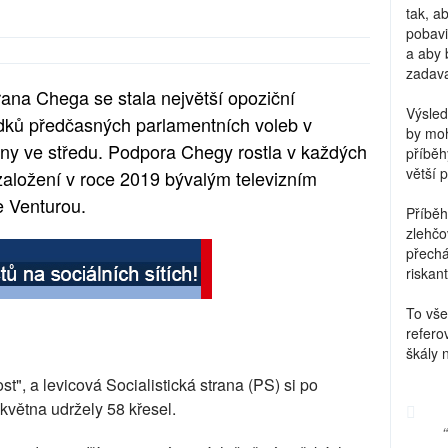
tak, a
pobavi
a aby 
zadava
rana Chega se stala největší opoziční
Výsled
dků předčasných parlamentních voleb v
by moh
ěny ve středu. Podpora Chegy rostla v každých
příběh
větší 
založení v roce 2019 bývalým televizním
 Venturou.
Příběh
zlehčo
přechá
riskant
To vše
refero
škály 
", a levicová Socialistická strana (PS) si po
května udržely 58 křesel.