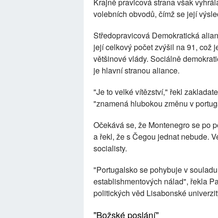
Krajně pravicová strana však vyhrá
volebních obvodů, čímž se její výsle
Středopravicová Demokratická alianc
její celkový počet zvýšil na 91, což 
většinové vlády. Sociálně demokrat
je hlavní stranou aliance.
"Je to velké vítězství," řekl zaklada
"znamená hlubokou změnu v portuga
Očekává se, že Montenegro se po po
a řekl, že s Čegou jednat nebude. V
socialisty.
"Portugalsko se pohybuje v souladu 
establishmentových nálad", řekla Pau
politických věd Lisabonské univerzit
"Božské poslání"