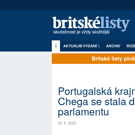
AKTUÁLNÍ VYDÁNÍ
ARCHIV
ROZ
Britské listy plně z
Portugalská kraj
Chega se stala d
parlamentu
30. 5. 2025