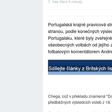
čas čtení 4 minuty
Portugalská krajně pravicová st
stranou, podle konečných výsle
Portugalsku, které byly zveřejn
všeobecných volbách od jejího 
fotbalovým komentátorem Andre
Chega, což v překladu znamená "Dost
předběžných výsledcích voleb z 18. 