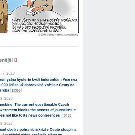
enější
. 7. 2026
smyslná hysterie kvůli imigrantům: Více než
 000 lidí se už dobrovolně vrátilo z Ceuty do
aroka
15368
 8. 2026
ocking: The current questionable Czech
vernment blocks the access of journalists it
es not like to its news conferences
15135
 8. 2026
čet obětí v pohraniční krizi v Ceutě stoupl na
, španělská vláda oznámila plány na