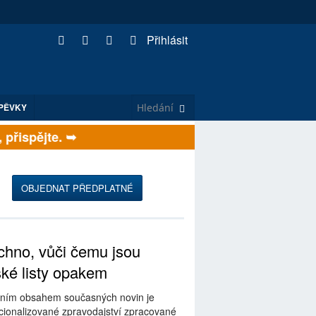
Přihlásit
PĚVKY
řispějte. ➥
OBJEDNAT PŘEDPLATNÉ
hno, vůči čemu jsou
ské listy opakem
ním obsahem současných novin je
ionalizované zpravodajství zpracované