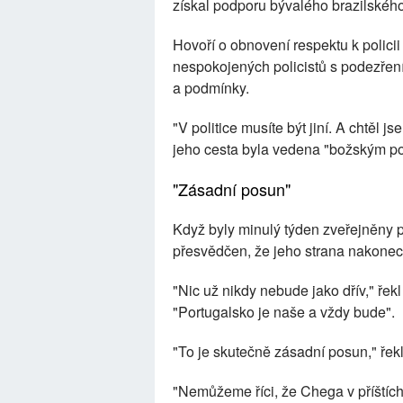
získal podporu bývalého brazilského
Hovoří o obnovení respektu k policii
nespokojených policistů s podezřením
a podmínky.
"V politice musíte být jiní. A chtěl j
jeho cesta byla vedena "božským po
"Zásadní posun"
Když byly minulý týden zveřejněny p
přesvědčen, že jeho strana nakonec
"Nic už nikdy nebude jako dřív," řek
"Portugalsko je naše a vždy bude".
"To je skutečně zásadní posun," řekl
"Nemůžeme říci, že Chega v příštích