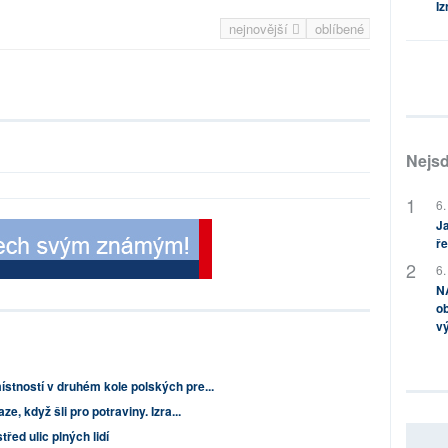
Iz
nejnovější
oblíbené
Nejsd
6.
Ja
ře
6.
NA
ob
v
stností v druhém kole polských pre...
e, když šli pro potraviny. Izra...
řed ulic plných lidí