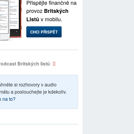
Přispějte finančně na
provoz
Britských
v mobilu.
Listů
CHCI PŘISPĚT
odcast Britských listů
áhněte si rozhovory v audio
mátu a poslouchejte je kdekoliv.
k na to?