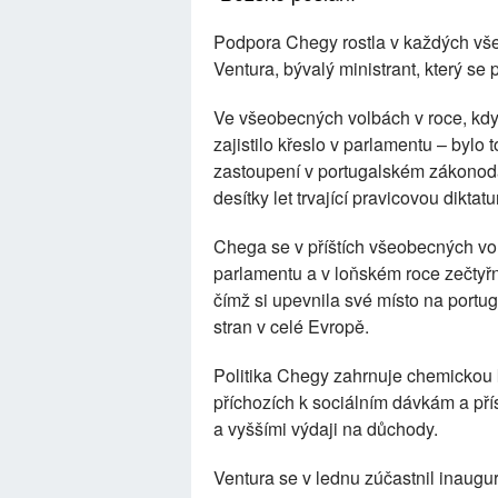
Podpora Chegy rostla v každých vše
Ventura, bývalý ministrant, který se
Ve všeobecných volbách v roce, kdy 
zajistilo křeslo v parlamentu – bylo 
zastoupení v portugalském zákonodá
desítky let trvající pravicovou diktatu
Chega se v příštích všeobecných volb
parlamentu a v loňském roce zečtyřn
čímž si upevnila své místo na portu
stran v celé Evropě.
Politika Chegy zahrnuje chemickou 
příchozích k sociálním dávkám a přís
a vyššími výdaji na důchody.
Ventura se v lednu zúčastnil inaug