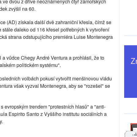
la ve dvou z dříve neoznámených čtyř zámořských
dek zvýšil na 60.
e (AD) získala další dvě zahraniční křesla, čímž se
je stále daleko od 116 křesel potřebných k vytvoření
ická strana odstupujícího premiéra Luise Montenegra
tel a vůdce Chegy André Ventura a prohlásil, že to
lském politickém systému".
sledních volbách pokusí vytvořit menšinovou vládu
entura však vyzval Montenegra, aby se "rozešel" se
s evropským trendem "protestních hlasů" a "anti-
la Espirito Santo z Vyššího institutu sociálních a
y.