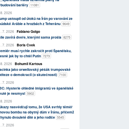
ybudování bariéry
11081
 8. 2026
ump ustoupil od útoků na Írán po varování ze
aúdské Arábie a hrozbách z Teheránu
9649
. 7. 2026
Fabiano Golgo
álie zavírá dveře, kterými sama prošla
8275
. 7. 2026
Boris Cvek
emiér musí rychle zakročit proti Španělsku,
esně jak by to chtěl Putin
7273
 8. 2026
Bohumil Kartous
acinka jako orwellovský pěšák trumpovské
titeze o demokracii (o skutečnosti)
7100
. 7. 2026
C: Hysterie ohledně imigrantů ve španělské
eutě je nesmysl
5902
 8. 2026
kazy nasvědčují tomu, že USA svrhly téměř
novou bombu na obytný dům v Íránu, přičemž
hynulo dvouleté dítě a jeho rodiče
5545
. 7. 2026