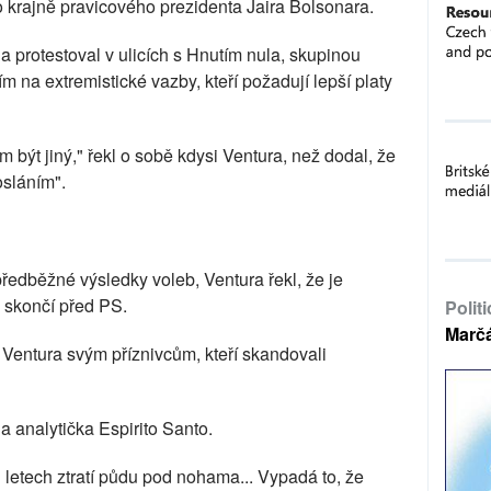
 krajně pravicového prezidenta Jaira Bolsonara.
 a protestoval v ulicích s Hnutím nula, skupinou
 na extremistické vazby, kteří požadují lepší platy
sem být jiný," řekl o sobě kdysi Ventura, než dodal, že
sláním".
ředběžné výsledky voleb, Ventura řekl, že je
 skončí před PS.
Polit
Marč
l Ventura svým příznivcům, kteří skandovali
a analytička Espirito Santo.
 letech ztratí půdu pod nohama... Vypadá to, že