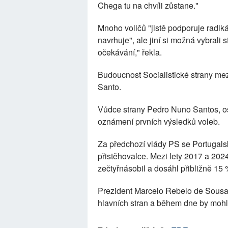
Chega tu na chvíli zůstane."
Mnoho voličů "jistě podporuje radik
navrhuje", ale jiní si možná vybrali s
očekávání," řekla.
Budoucnost Socialistické strany mezi
Santo.
Vůdce strany Pedro Nuno Santos, osm
oznámení prvních výsledků voleb.
Za předchozí vlády PS se Portugalsk
přistěhovalce. Mezi lety 2017 a 2024
zečtyřnásobil a dosáhl přibližně 15
Prezident Marcelo Rebelo de Sousa m
hlavních stran a během dne by moh