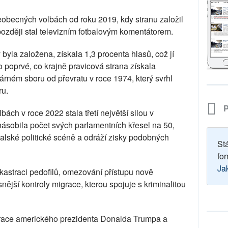
obecných volbách od roku 2019, kdy stranu založil
 později stal televizním fotbalovým komentátorem.
byla založena, získala 1,3 procenta hlasů, což jí
to poprvé, co krajně pravicová strana získala
rném sboru od převratu v roce 1974, který svrhl
ru.
P
ách v roce 2022 stala třetí největší silou v
ásobila počet svých parlamentních křesel na 50,
galské politické scéně a odráží zisky podobných
St
for
Ja
kastraci pedofilů, omezování přístupu nově
nější kontroly migrace, kterou spojuje s kriminalitou
urace amerického prezidenta Donalda Trumpa a