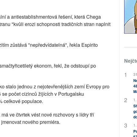
ální a antiestablishmentová řešení, která Chega
tranu "kvůli erozi schopnosti tradičních stran naplnit
tím zůstává "nepředvídatelná", řekla Espirito
Nejčt
ačtyřicetiletý ekonom, řekl, že odstoupí po
31
Ne
o stalo jednou z nejotevřenějších zemí Evropy pro
48
M
 se počet cizinců žijících v Portugalsku
1.
 % celkové populace.
Sh
go
á ve čtvrtek vést nové rozhovory s lídry tří
do
l jmenovat nového premiéra.
1.
Po
67