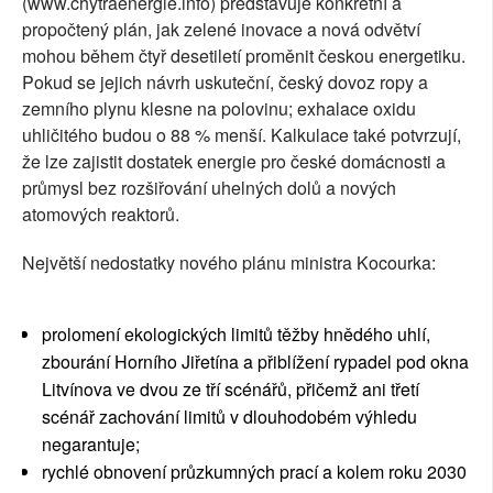
(www.chytraenergie.info) představuje konkrétní a
propočtený plán, jak zelené inovace a nová odvětví
mohou během čtyř desetiletí proměnit českou energetiku.
Pokud se jejich návrh uskuteční, český dovoz ropy a
zemního plynu klesne na polovinu; exhalace oxidu
uhličitého budou o 88 % menší. Kalkulace také potvrzují,
že lze zajistit dostatek energie pro české domácnosti a
průmysl bez rozšiřování uhelných dolů a nových
atomových reaktorů.
Největší nedostatky nového plánu ministra Kocourka:
prolomení ekologických limitů těžby hnědého uhlí,
zbourání Horního Jiřetína a přiblížení rypadel pod okna
Litvínova ve dvou ze tří scénářů, přičemž ani třetí
scénář zachování limitů v dlouhodobém výhledu
negarantuje;
rychlé obnovení průzkumných prací a kolem roku 2030