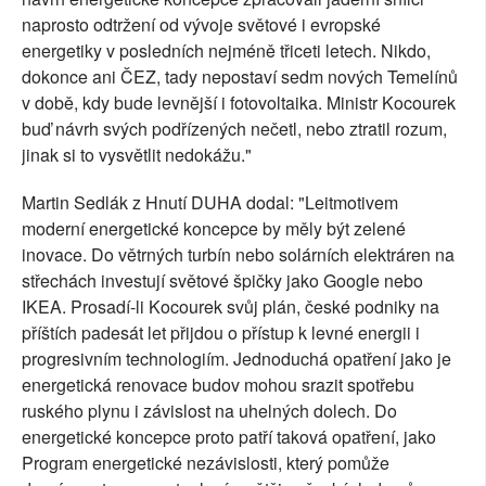
naprosto odtržení od vývoje světové i evropské
energetiky v posledních nejméně třiceti letech. Nikdo,
dokonce ani ČEZ, tady nepostaví sedm nových Temelínů
v době, kdy bude levnější i fotovoltaika. Ministr Kocourek
buď návrh svých podřízených nečetl, nebo ztratil rozum,
jinak si to vysvětlit nedokážu."
Martin Sedlák z Hnutí DUHA dodal: "Leitmotivem
moderní energetické koncepce by měly být zelené
inovace. Do větrných turbín nebo solárních elektráren na
střechách investují světové špičky jako Google nebo
IKEA. Prosadí-li Kocourek svůj plán, české podniky na
příštích padesát let přijdou o přístup k levné energii i
progresivním technologiím. Jednoduchá opatření jako je
energetická renovace budov mohou srazit spotřebu
ruského plynu i závislost na uhelných dolech. Do
energetické koncepce proto patří taková opatření, jako
Program energetické nezávislosti, který pomůže