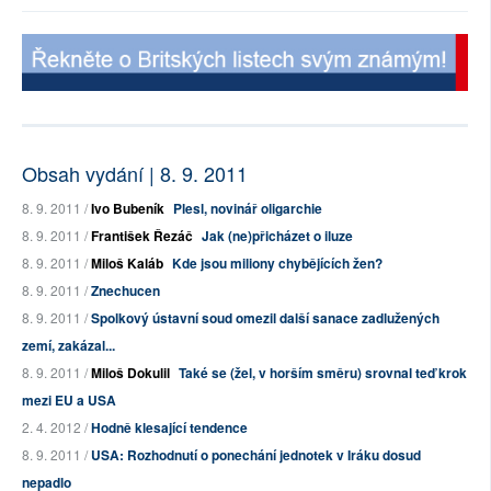
Obsah vydání | 8. 9. 2011
8. 9. 2011 /
Ivo Bubeník
Plesl, novinář oligarchie
8. 9. 2011 /
František Řezáč
Jak (ne)přicházet o iluze
8. 9. 2011 /
Miloš Kaláb
Kde jsou miliony chybějících žen?
8. 9. 2011 /
Znechucen
8. 9. 2011 /
Spolkový ústavní soud omezil další sanace zadlužených
zemí, zakázal...
8. 9. 2011 /
Miloš Dokulil
Také se (žel, v horším směru) srovnal teď krok
mezi EU a USA
2. 4. 2012 /
Hodně klesající tendence
8. 9. 2011 /
USA: Rozhodnutí o ponechání jednotek v Iráku dosud
nepadlo