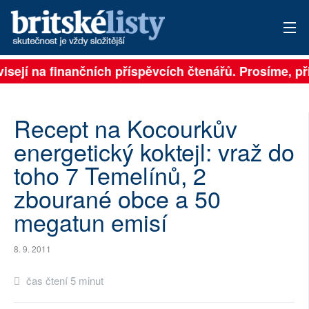
visejí na finančních příspěvcích čtenářů. Prosíme, při
PŘIHLÁSIT
AKTUÁLNÍ VYDÁNÍ
Recept na Kocourkův
ARCHIV
energetický koktejl: vraž do
toho 7 Temelínů, 2
ROZHOVORY
zbourané obce a 50
TÉMATA
megatun emisí
NEJČTENĚJŠÍ ZA 7 DNÍ
8. 9. 2011
AUTOŘI
čas čtení 5 minut
PŘÍSPĚVKY NA PROVOZ