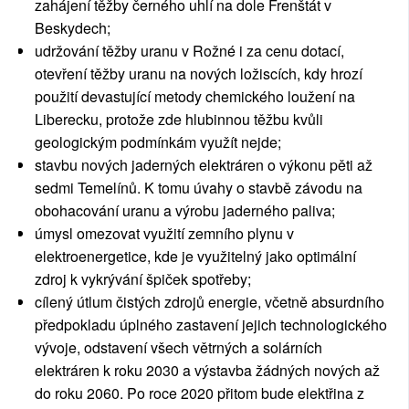
zahájení těžby černého uhlí na dole Frenštát v
Beskydech;
udržování těžby uranu v Rožné i za cenu dotací,
otevření těžby uranu na nových ložiscích, kdy hrozí
použití devastující metody chemického loužení na
Liberecku, protože zde hlubinnou těžbu kvůli
geologickým podmínkám využít nejde;
stavbu nových jaderných elektráren o výkonu pěti až
sedmi Temelínů. K tomu úvahy o stavbě závodu na
obohacování uranu a výrobu jaderného paliva;
úmysl omezovat využití zemního plynu v
elektroenergetice, kde je využitelný jako optimální
zdroj k vykrývání špiček spotřeby;
cílený útlum čistých zdrojů energie, včetně absurdního
předpokladu úplného zastavení jejich technologického
vývoje, odstavení všech větrných a solárních
elektráren k roku 2030 a výstavba žádných nových až
do roku 2060. Po roce 2020 přitom bude elektřina z