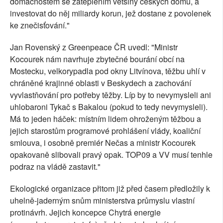
domácnostem se zateplením většiny českých domů, a
investovat do něj miliardy korun, jež dostane z povolenek
ke znečisťování."
Jan Rovenský z Greenpeace ČR uvedl: "Ministr
Kocourek nám navrhuje zbytečné bourání obcí na
Mostecku, velkorypadla pod okny Litvínova, těžbu uhlí v
chráněné krajinné oblasti v Beskydech a zachování
vyvlastňování pro potřeby těžby. Líp by to nevymysleli ani
uhlobaroni Tykač s Bakalou (pokud to tedy nevymysleli).
Má to jeden háček: místním lidem ohroženým těžbou a
jejich starostům programové prohlášení vlády, koaliční
smlouva, i osobně premiér Nečas a ministr Kocourek
opakovaně slibovali pravý opak. TOP09 a VV musí tenhle
podraz na vládě zastavit."
Ekologické organizace přitom již před časem předložily k
uhelně-jaderným snům ministerstva průmyslu vlastní
protinávrh. Jejich koncepce Chytrá energie