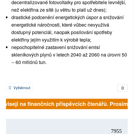
decentralizované fotovoltaiky pro spotřebitele levnější,
než elektřina ze sítě (u větru to platí už dnes);
drastické podcenění energetických úspor a snižování
energetické náročnosti, které vůbec nevyužívá
dostupný potenciál, naopak posilování spotřeby
elektřiny jejím využitím k výrobě tepla;
nepochopitelné zastavení snižování emisí
skleníkových plynů v letech 2040 až 2060 na úrovni 50
-- 60 miliónů tun.
0
Vytisknout
závisejí na finančních příspěvcích čtenářů. Prosíme, p
7955