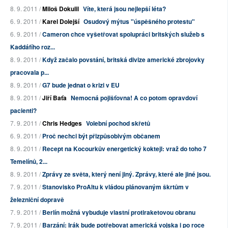
8. 9. 2011 /
Miloš Dokulil
Víte, která jsou nejlepší léta?
6. 9. 2011 /
Karel Dolejší
Osudový mýtus "úspěšného protestu"
6. 9. 2011 /
Cameron chce vyšetřovat spolupráci britských služeb s
Kaddáfího roz...
8. 9. 2011 /
Když začalo povstání, britská divize americké zbrojovky
pracovala p...
8. 9. 2011 /
G7 bude jednat o krizi v EU
8. 9. 2011 /
Jiří Baťa
Nemocná pojišťovna! A co potom opravdoví
pacienti?
7. 9. 2011 /
Chris Hedges
Volební pochod skřetů
6. 9. 2011 /
Proč nechci být přizpůsobivým občanem
8. 9. 2011 /
Recept na Kocourkův energetický koktejl: vraž do toho 7
Temelínů, 2...
8. 9. 2011 /
Zprávy ze světa, který není jiný. Zprávy, které ale jiné jsou.
7. 9. 2011 /
Stanovisko ProAltu k vládou plánovaným škrtům v
železniční dopravě
7. 9. 2011 /
Berlín možná vybuduje vlastní protiraketovou obranu
7. 9. 2011 /
Barzání: Irák bude potřebovat americká vojska i po roce