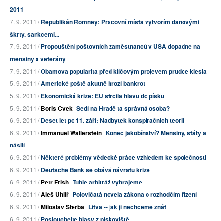
2011
7. 9. 2011 /
Republikán Romney: Pracovní místa vytvořím daňovými
škrty, sankcemi...
7. 9. 2011 /
Propouštění poštovních zaměstnanců v USA dopadne na
menšiny a veterány
7. 9. 2011 /
Obamova popularita před klíčovým projevem prudce klesla
5. 9. 2011 /
Americké poště akutně hrozí bankrot
5. 9. 2011 /
Ekonomická krize: EU strčila hlavu do písku
5. 9. 2011 /
Boris Cvek
Sedí na Hradě ta správná osoba?
6. 9. 2011 /
Deset let po 11. září: Nadbytek konspiračních teorií
6. 9. 2011 /
Immanuel Wallerstein
Konec jakobínství? Menšiny, státy a
násilí
6. 9. 2011 /
Některé problémy vědecké práce vzhledem ke společnosti
6. 9. 2011 /
Deutsche Bank se obává návratu krize
6. 9. 2011 /
Petr Frish
Tuhle arbitráž vyhrajeme
6. 9. 2011 /
Aleš Uhlíř
Polovičatá novela zákona o rozhodčím řízení
6. 9. 2011 /
Miloslav Štěrba
Litva -- jak ji nechceme znát
6. 9. 2011 /
Poslouchejte hlasy z pískoviště