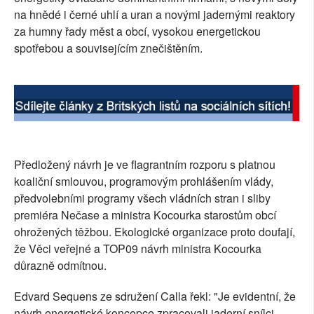
na hnědé i černé uhlí a uran a novými jadernými reaktory
za humny řady měst a obcí, vysokou energetickou
spotřebou a souvisejícím znečištěním.
Předložený návrh je ve flagrantním rozporu s platnou
koaliční smlouvou, programovým prohlášením vlády,
předvolebními programy všech vládních stran i sliby
premiéra Nečase a ministra Kocourka starostům obcí
ohrožených těžbou. Ekologické organizace proto doufají,
že Věci veřejné a TOP09 návrh ministra Kocourka
důrazně odmítnou.
Edvard Sequens ze sdružení Calla řekl: "Je evidentní, že
návrh energetické koncepce zpracovali jaderní snílci