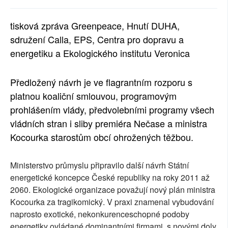
SOCIÁLNÍ SÍTĚ
tisková zpráva Greenpeace, Hnutí DUHA,
RUBRIKY
sdružení Calla, EPS, Centra pro dopravu a
energetiku a Ekologického institutu Veronica
PLNÁ VERZE STRÁNEK
Předložený návrh je ve flagrantním rozporu s
platnou koaliční smlouvou, programovým
prohlášením vlády, předvolebními programy všech
vládních stran i sliby premiéra Nečase a ministra
Kocourka starostům obcí ohrožených těžbou.
Ministerstvo průmyslu připravilo další návrh Státní
energetické koncepce České republiky na roky 2011 až
2060. Ekologické organizace považují nový plán ministra
Kocourka za tragikomický. V praxi znamenal vybudování
naprosto exotické, nekonkurenceschopné podoby
energetiky ovládané dominantními firmami, s novými doly