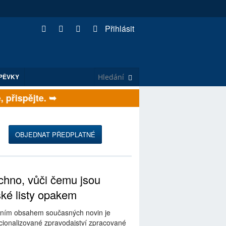
Přihlásit
PĚVKY
řispějte. ➥
OBJEDNAT PŘEDPLATNÉ
hno, vůči čemu jsou
ské listy opakem
ním obsahem současných novin je
ionalizované zpravodajství zpracované