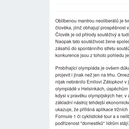
Oblíbenou mantrou neoliberálů je tvr
člověka, jímž obhajují prospěšnost v
Člověk je od přírody soutěživý a tud
Naopak tato soutěživost žene společ
zásahů do spontánního střetu soutě
konkurence jsou z tohoto pohledu j
Probíhající olympiáda je ovšem důk
projevit i jinak než jen na trhu. O
nijak nebránilo Emilovi Zátopkovi v
olympiádě v Helsinkách, úspěchům fo
kdysi v pravěku olympijských her, 
základní nástroj tehdejší ekonomick
ukazuje, že přílišná aplikace tržníc
Formule 1 či cyklistické tour a s ne
podřízenost "domestiků" lídrům stájí