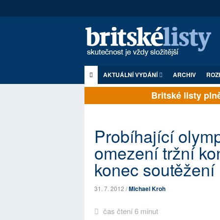
AKTUÁLNÍ VYDÁNÍ
ARCHIV
ROZ
Britské listy plně 
Probíhající olym
omezení tržní k
konec soutěžení
31. 7. 2012 /
Michael Kroh
čas čtení 6 minut