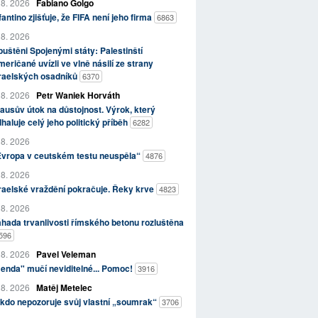
 8. 2026
Fabiano Golgo
fantino zjišťuje, že FIFA není jeho firma
6863
 8. 2026
uštěni Spojenými státy: Palestinští
eričané uvízli ve vlně násilí ze strany
zraelských osadníků
6370
 8. 2026
Petr Waniek Horváth
ausův útok na důstojnost. Výrok, který
haluje celý jeho politický příběh
6282
 8. 2026
Evropa v ceutském testu neuspěla“
4876
 8. 2026
raelské vraždění pokračuje. Řeky krve
4823
 8. 2026
hada trvanlivosti římského betonu rozluštěna
596
 8. 2026
Pavel Veleman
enda" mučí neviditelné... Pomoc!
3916
 8. 2026
Matěj Metelec
kdo nepozoruje svůj vlastní „soumrak“
3706