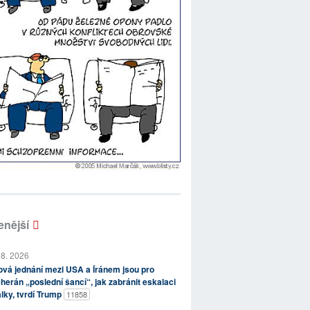
enější
 8. 2026
vá jednání mezi USA a Íránem jsou pro
herán „poslední šancí“, jak zabránit eskalaci
lky, tvrdí Trump
11858