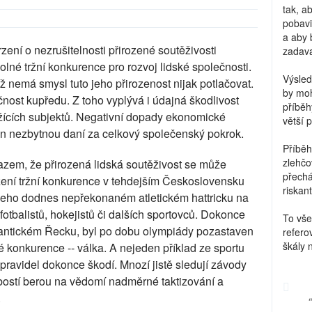
tak, a
pobavi
a aby 
zení o nezrušitelnosti přirozené soutěživosti
zadava
olné tržní konkurence pro rozvoj lidské společnosti.
Výsled
íž nemá smysl tuto jeho přirozenost nijak potlačovat.
by moh
nost kupředu. Z toho vyplývá i údajná škodlivost
příběh
žících subjektů. Negativní dopady ekonomické
větší 
en nezbytnou daní za celkový společenský pokrok.
Příběh
zlehčo
azem, že přirozená lidská soutěživost se může
přechá
mezení tržní konkurence v tehdejším Československu
riskant
 jeho dodnes nepřekonaném atletickém hattricku na
tbalistů, hokejistů či dalších sportovců. Dokonce
To vše
v antickém Řecku, byl po dobu olympiády pozastaven
refero
škály 
é konkurence -- válka. A nejeden příklad ze sportu
h pravidel dokonce škodí. Mnozí jistě sledují závody
libostí berou na vědomí nadměrné taktizování a
.