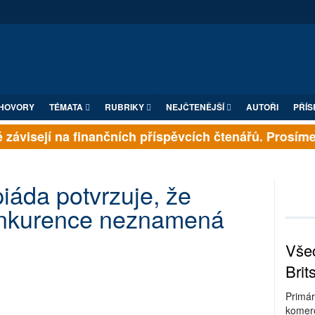
HOVORY
TÉMATA
RUBRIKY
NEJČTENĚJŠÍ
AUTOŘI
PŘÍS
závisejí na finančních příspěvcích čtenářů. Prosíme, p
piáda potvrzuje, že
onkurence neznamená
Všec
Brit
Primár
komerc