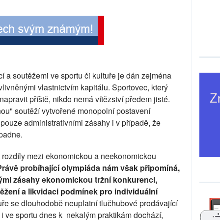
 a soutěžemi ve sportu či kultuře je dán zejména
vněnými vlastnictvím kapitálu. Sportovec, který
apravit příště, nikdo nemá vítězství předem jisté.
nou" soutěží vytvořené monopolní postavení
t pouze administrativními zásahy i v případě, že
opadne.
rat rozdíly mezi ekonomickou a neekonomickou
Právě probíhající olympiáda nám však připomíná,
nými zásahy ekonomickou tržní konkurenci,
žení a likvidaci podmínek pro individuální
tuře se dlouhodobě neuplatní tlučhubové prodávající
el i ve sportu dnes k nekalým praktikám dochází,