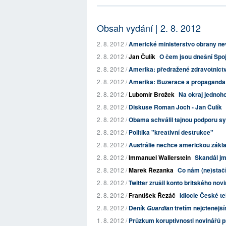
Obsah vydání | 2. 8. 2012
2. 8. 2012 /
Americké ministerstvo obrany nev
2. 8. 2012 /
Jan Čulík
O čem jsou dnešní Spo
2. 8. 2012 /
Amerika: předražené zdravotnictví 
2. 8. 2012 /
Amerika: Buzerace a propaganda
2. 8. 2012 /
Lubomír Brožek
Na okraj jednoh
2. 8. 2012 /
Diskuse Roman Joch - Jan Čulík
2. 8. 2012 /
Obama schválil tajnou podporu s
2. 8. 2012 /
Politika "kreativní destrukce"
2. 8. 2012 /
Austrálie nechce americkou zákl
2. 8. 2012 /
Immanuel Wallerstein
Skandál jm
2. 8. 2012 /
Marek Řezanka
Co nám (ne)stačí
2. 8. 2012 /
Twitter zrušil konto britského novin
2. 8. 2012 /
František Řezáč
Idiocie České te
2. 8. 2012 /
Deník
třetím nejčtenější
Guardian
1. 8. 2012 /
Průzkum koruptivnosti novinářů 