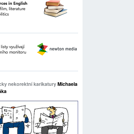
icky nekorektní karikatury
Michaela
áka