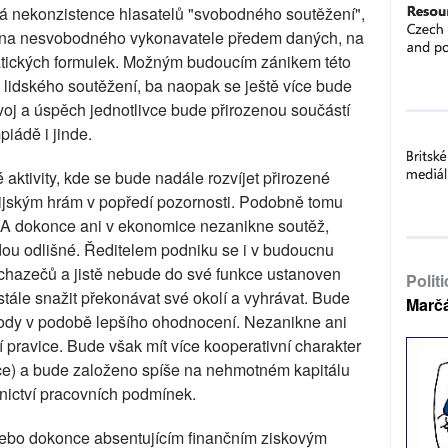
cká nekonzistence hlasatelů "svobodného soutěžení",
n na nesvobodného vykonavatele předem daných, na
tických formulek. Možným budoucím zánikem této
a lidského soutěžení, ba naopak se ještě více bude
voj a úspěch jednotlivce bude přirozenou součástí
iádě i jinde.
é aktivity, kde se bude nadále rozvíjet přirozené
pijským hrám v popředí pozornosti. Podobně tomu
. A dokonce ani v ekonomice nezanikne soutěž,
ou odlišné. Ředitelem podniku se i v budoucnu
chazečů a jistě nebude do své funkce ustanoven
Polit
ále snažit překonávat své okolí a vyhrávat. Bude
Marč
hody v podobě lepšího ohodnocení. Nezanikne ani
ní pravice. Bude však mít více kooperativní charakter
ace) a bude založeno spíše na nehmotném kapitálu
nictví pracovních podmínek.
ebo dokonce absentujícím finančním ziskovým