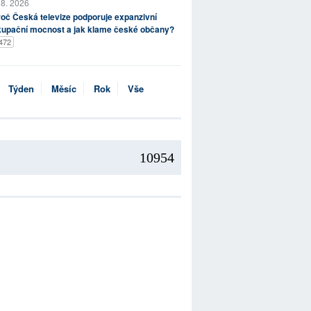
 8. 2026
oč Česká televize podporuje expanzivní
kupační mocnost a jak klame české občany?
472
Týden
Měsíc
Rok
Vše
10954