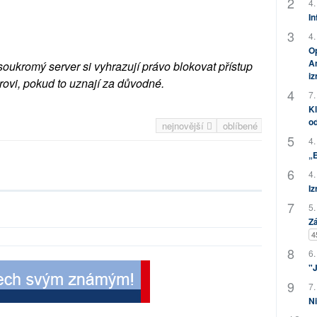
4.
In
4.
Op
Am
soukromý server si vyhrazují právo blokovat přístup
i
rovi, pokud to uznají za důvodné.
7.
Kl
od
nejnovější
oblíbené
4.
„
4.
Iz
5.
Zá
4
6.
"J
7.
Ni