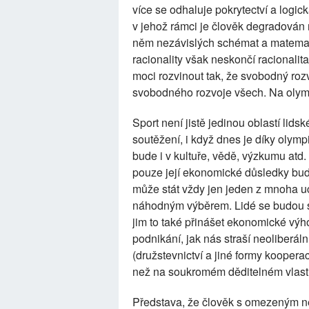
více se odhaluje pokrytectví a logi
v jehož rámci je člověk degradová
něm nezávislých schémat a matema
racionality však neskončí racionalit
moci rozvinout tak, že svobodný roz
svobodného rozvoje všech. Na olymp
Sport není jistě jedinou oblastí lidsk
soutěžení, i když dnes je díky olym
bude i v kultuře, vědě, výzkumu atd
pouze její ekonomické důsledky bud
může stát vždy jen jeden z mnoha u
náhodným výběrem. Lidé se budou st
jim to také přinášet ekonomické vý
podnikání, jak nás straší neoliberál
(družstevnictví a jiné formy kooper
než na soukromém děditelném vlast
Představa, že člověk s omezeným n