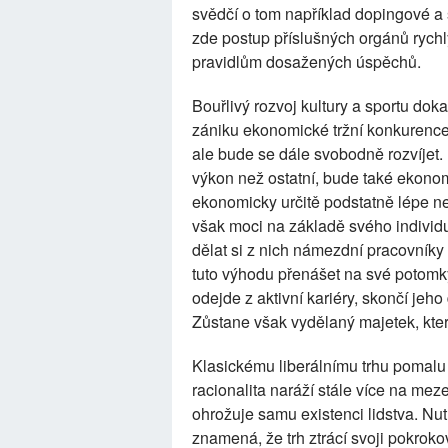
svědčí o tom například dopingové a 
zde postup příslušných orgánů rychl
pravidlům dosažených úspěchů.
Bouřlivý rozvoj kultury a sportu dok
zániku ekonomické tržní konkurence,
ale bude se dále svobodně rozvíjet. 
výkon než ostatní, bude také ekono
ekonomicky určitě podstatně lépe ne
však moci na základě svého individu
dělat si z nich námezdní pracovníky 
tuto výhodu přenášet na své potomky, k
odejde z aktivní kariéry, skončí jeh
Zůstane však vydělaný majetek, kter
Klasickému liberálnímu trhu pomalu
racionalita naráží stále více na meze
ohrožuje samu existenci lidstva. Nut
znamená, že trh ztrácí svoji pokrok