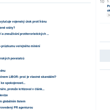
5.
Pr
o
3
ylučuje vojenský útok proti Íránu
jené státy?
a zneužívání protiteroristických ...
o průzkumu veřejného mínění
yrských povstalců
adnu
énem LIBOR: proč je vlastně skandální?
 ke spokojenosti...
áře, protože kritizoval v článk...
levize
m globálním listem
provedený PR agenturou