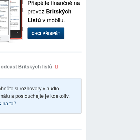
Přispějte finančně na
provoz
Britských
v mobilu.
Listů
CHCI PŘISPĚT
odcast Britských listů
áhněte si rozhovory v audio
mátu a poslouchejte je kdekoliv.
k na to?