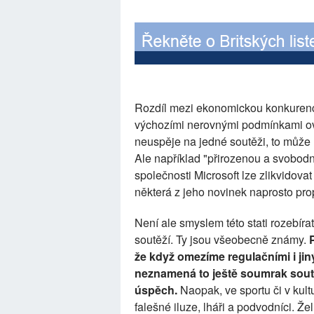
Rozdíl mezi ekonomickou konkurencí
výchozími nerovnými podmínkami ovli
neuspěje na jedné soutěži, to může n
Ale například "přirozenou a svobod
společnosti Microsoft lze zlikvidova
některá z jeho novinek naprosto pr
Není ale smyslem této stati rozebí
soutěží. Ty jsou všeobecně známy.
že když omezíme regulačními i ji
neznamená to ještě soumrak soutě
úspěch.
Naopak, ve sportu či v kul
falešné iluze, lháři a podvodníci. Ž