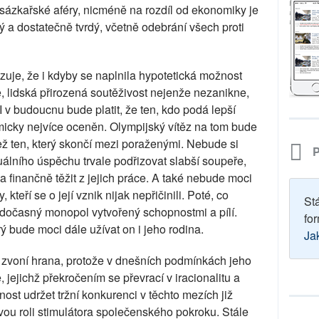
sázkařské aféry, nicméně na rozdíl od ekonomiky je
ý a dostatečně tvrdý, včetně odebrání všech proti
azuje, že i kdyby se naplnila hypotetická možnost
 lidská přirozená soutěživost nejenže nezanikne,
I v budoucnu bude platit, že ten, kdo podá lepší
micky nejvíce oceněn. Olympijský vítěz na tom bude
ž ten, který skončí mezi poraženými. Nebude si
P
álního úspěchu trvale podřizovat slabší soupeře,
a finančně těžit z jejich práce. A také nebude moci
teří se o její vznik nijak nepřičinili. Poté, co
St
o dočasný monopol vytvořený schopnostmi a pílí.
for
ý bude moci dále užívat on i jeho rodina.
Ja
 zvoní hrana, protože v dnešních podmínkách jeho
, jejichž překročením se převrací v iracionalitu a
nost udržet tržní konkurenci v těchto mezích již
ovou roli stimulátora společenského pokroku. Stále