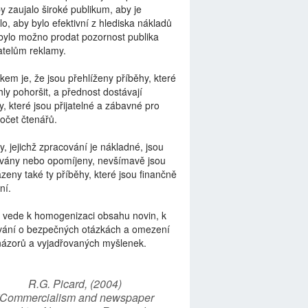
by zaujalo široké publikum, aby je
lo, aby bylo efektivní z hlediska nákladů
bylo možno prodat pozornost publika
telům reklamy.
kem je, že jsou přehlíženy příběhy, které
ly pohoršit, a přednost dostávají
y, které jsou přijatelné a zábavné pro
počet čtenářů.
y, jejichž zpracování je nákladné, jsou
vány nebo opomíjeny, nevšímavě jsou
zeny také ty příběhy, které jsou finančně
ní.
 vede k homogenizaci obsahu novin, k
vání o bezpečných otázkách a omezení
názorů a vyjadřovaných myšlenek.
R.G. Picard, (2004)
“Commercialism and newspaper