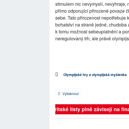
stimulem nic nevymyslí, nevyhraje, n
přímo odporující přirozené povaze čl
sebe. Tato přirozenost nepotřebuje 
bohatství na straně jedné, chudoba 
k tomu možnost sebeuplatnění a poro
neregulovaný trh, ale právě olympijs
Olympijské hry a olympijská myšlenka
Vytisknout
Britské listy plně závisejí na fina