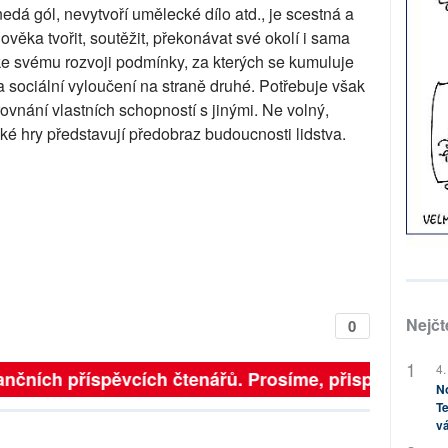
edá gól, nevytvoří umělecké dílo atd., je scestná a
ověka tvořit, soutěžit, překonávat své okolí i sama
ke svému rozvoji podmínky, za kterých se kumuluje
a sociální vyloučení na straně druhé. Potřebuje však
vnání vlastních schopností s jinými. Ne volný,
ké hry představují předobraz budoucnosti lidstva.
Nejčt
0
4.
nčních příspěvcích čtenářů. Prosíme, přispějte. ➥
No
Te
vá