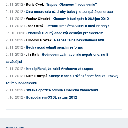
2. 11. 2012 /
Boris Cvek
Trapas: Olomouc "hledá génie"
2. 11. 2012 /
Čína otestovala už druhý bojový letoun páté generace
2. 11. 2012 /
Václav Chyský
Klausův labutí zpěv k 28.říjnu 2012
2. 11. 2012 /
Josef Brož
"Ztratili jsme étos vlasti a naší identity!"
31. 10. 2012 /
Vladimír Dlouhý chce být českým prezidentem
2. 11. 2012 /
Lubomír Brožek
Nesnesitelná neviditelnost bytí
2. 11. 2012 /
Řecký soud odmítl penzijní reformu
2. 11. 2012 /
Jiří Baťa
Hodnocení zajímavé, ale nepatřičné, ne-li
zavádějící
2. 11. 2012 /
Izrael přiznal, že zabil Arafatova zástupce
2. 11. 2012 /
Karel Dolejší
Sandy: Konec křižáckého tažení za "rozvoj"
zatím v nedohlednu
2. 11. 2012 /
Syrská opozice odmítá americké vměšování
4. 10. 2012 /
Hospodaření OSBL za září 2012
Britské listy