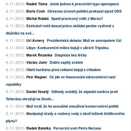
5. 11. 2012 /
Radek Tůma
Ještě jednou k pracovišti typu openspace
4. 11. 2012 /
Boris Cvek
Otřesnou úroveň politiků prokázal sjezd ODS
4. 11. 2012 /
Michal Rubáš
Spadl pravicový volič z Marsu?
4. 11. 2012 /
Exekutoři měli dosud právo ukládat peníze vydřené z
dlužníků na své...
4. 11. 2012 /
Uri Avnery
Prezidentská debata: Muž se samopalem Uzi
4. 11. 2012 /
Libye: Konkurenční milice bojují v ulicích Tripolisu
4. 11. 2012 /
Marek Řezanka
Diagnóza bez léčby
4. 11. 2012 /
Václav Jumr
Dobře zapitý svátek
4. 11. 2012 /
Oběti hurikánu před volbami bojují s chladem
3. 11. 2012 /
Petr Wagner
Oč jde ve financování zdravotnictví naší
republiky
3. 11. 2012 /
Daniel Veselý
Odhady uvádějí, že západní sankce proti
Teheránu ohrožují na životě...
3. 11. 2012 /
Muž tvrdí, že ho sexuálně zneužíval konzervativní politik
3. 11. 2012 /
Manipulují úřady s rozbory vody z okolí ložisek břidlicového
plynu?
2. 11. 2012 /
Radek Batelka
Perverzní svět Petra Nečase