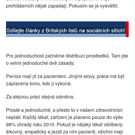
prohlášeních nějak zapadají. Pokusím se je vysvětlit.
SOCIÁLNÍ SÍTĚ
RUBRIKY
PLNÁ VERZE STRÁNEK
Pro jednoduchost začněme distribucí prostředků. Tam jde
o velmi jednoduché dvě zásady:
Peníze mají jít za pacientem. Jinými slovy, práce má být
zaplacena tomu, kdo jí vykoná.
Za stejnou práci stejná odměna.
Prosté a jednoduché, a přesto to v našem zdravotnictví
neplatí. Každý lékař, zařízení je placeno pouze do výše
98% úhrady roku 2010. Pokud je nějaký lékař oblíbený,
šikovný, empatický a jezdí za ním pacienti, všichni mají