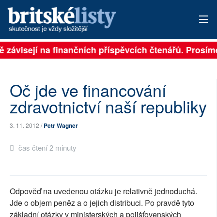
ě závisejí na finančních příspěvcích čtenářů. Prosíme
PŘIHLÁSIT
AKTUÁLNÍ VYDÁNÍ
Oč jde ve financování
ARCHIV
zdravotnictví naší republiky
ROZHOVORY
3. 11. 2012 /
Petr Wagner
TÉMATA
čas čtení 2 minuty
NEJČTENĚJŠÍ ZA 7 DNÍ
AUTOŘI
Odpověď na uvedenou otázku je relativně jednoduchá.
Jde o objem peněz a o jejich distribuci. Po pravdě tyto
PŘÍSPĚVKY NA PROVOZ
základní otázky v ministerských a pojišťovenských