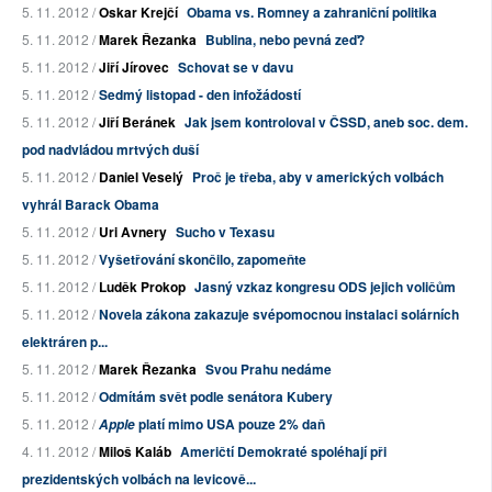
5. 11. 2012 /
Oskar Krejčí
Obama vs. Romney a zahraniční politika
5. 11. 2012 /
Marek Řezanka
Bublina, nebo pevná zeď?
5. 11. 2012 /
Jiří Jírovec
Schovat se v davu
5. 11. 2012 /
Sedmý listopad - den infožádostí
5. 11. 2012 /
Jiří Beránek
Jak jsem kontroloval v ČSSD, aneb soc. dem.
pod nadvládou mrtvých duší
5. 11. 2012 /
Daniel Veselý
Proč je třeba, aby v amerických volbách
vyhrál Barack Obama
5. 11. 2012 /
Uri Avnery
Sucho v Texasu
5. 11. 2012 /
Vyšetřování skončilo, zapomeňte
5. 11. 2012 /
Luděk Prokop
Jasný vzkaz kongresu ODS jejich voličům
5. 11. 2012 /
Novela zákona zakazuje svépomocnou instalaci solárních
elektráren p...
5. 11. 2012 /
Marek Řezanka
Svou Prahu nedáme
5. 11. 2012 /
Odmítám svět podle senátora Kubery
5. 11. 2012 /
platí mimo USA pouze 2% daň
Apple
4. 11. 2012 /
Miloš Kaláb
Američtí Demokraté spoléhají při
prezidentských volbách na levicově...