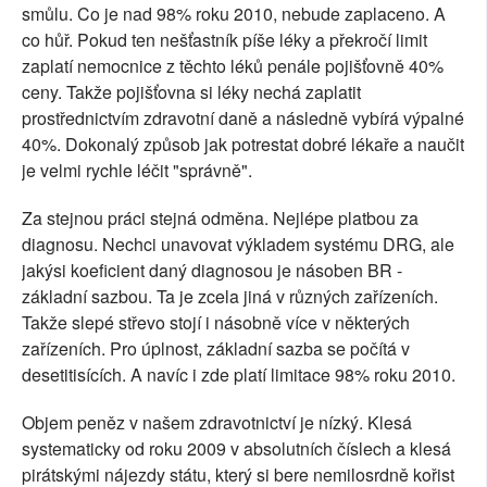
smůlu. Co je nad 98% roku 2010, nebude zaplaceno. A
co hůř. Pokud ten nešťastník píše léky a překročí limit
zaplatí nemocnice z těchto léků penále pojišťovně 40%
ceny. Takže pojišťovna si léky nechá zaplatit
prostřednictvím zdravotní daně a následně vybírá výpalné
40%. Dokonalý způsob jak potrestat dobré lékaře a naučit
je velmi rychle léčit "správně".
Za stejnou práci stejná odměna. Nejlépe platbou za
diagnosu. Nechci unavovat výkladem systému DRG, ale
jakýsi koeficient daný diagnosou je násoben BR -
základní sazbou. Ta je zcela jiná v různých zařízeních.
Takže slepé střevo stojí i násobně více v některých
zařízeních. Pro úplnost, základní sazba se počítá v
desetitisících. A navíc i zde platí limitace 98% roku 2010.
Objem peněz v našem zdravotnictví je nízký. Klesá
systematicky od roku 2009 v absolutních číslech a klesá
pirátskými nájezdy státu, který si bere nemilosrdně kořist