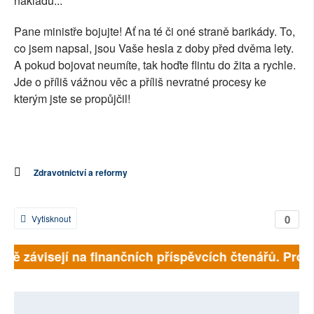
nákladů...
Pane ministře bojujte! Ať na té či oné straně barikády. To,
co jsem napsal, jsou Vaše hesla z doby před dvěma lety.
A pokud bojovat neumíte, tak hoďte flintu do žita a rychle.
Jde o příliš vážnou věc a příliš nevratné procesy ke
kterým jste se propůjčil!
Zdravotnictví a reformy
0
Vytisknout
plně závisejí na finančních příspěvcích čtenářů. Prosí