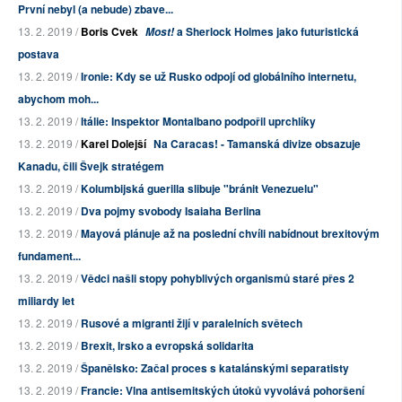
První nebyl (a nebude) zbave...
13. 2. 2019 /
Boris Cvek
a Sherlock Holmes jako futuristická
Most!
postava
13. 2. 2019 /
Ironie: Kdy se už Rusko odpojí od globálního internetu,
abychom moh...
13. 2. 2019 /
Itálie: Inspektor Montalbano podpořil uprchlíky
13. 2. 2019 /
Karel Dolejší
Na Caracas! - Tamanská divize obsazuje
Kanadu, čili Švejk stratégem
13. 2. 2019 /
Kolumbijská guerilla slibuje "bránit Venezuelu"
13. 2. 2019 /
Dva pojmy svobody Isaiaha Berlina
13. 2. 2019 /
Mayová plánuje až na poslední chvíli nabídnout brexitovým
fundament...
13. 2. 2019 /
Vědci našli stopy pohyblivých organismů staré přes 2
miliardy let
13. 2. 2019 /
Rusové a migranti žijí v paralelních světech
13. 2. 2019 /
Brexit, Irsko a evropská solidarita
13. 2. 2019 /
Španělsko: Začal proces s katalánskými separatisty
13. 2. 2019 /
Francie: Vlna antisemitských útoků vyvolává pohoršení