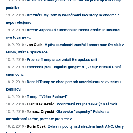
Rozhovor Britských listů 206: Jak se přebírají a likvidují
podniky
19. 2. 2019 /
Brexitéři: My tady ty nadnárodní investory nechceme a
nepotřebujeme!
19. 2. 2019 /
Brexit: Japonská automobilka Honda oznámila likvidaci
své továrny v...
19. 2. 2019 /
Jan Čulík
V pětaosmdesáti zemřel kameraman Stanislav
Milota, tvůrce Spalovače...
18. 2. 2019 /
Proč se Trump snaží zničit Evropskou unii
18. 2. 2019 /
Facebook jsou "digitální gangsteři", varuje britská Dolní
sněmovna
18. 2. 2019 /
Donald Trump se chce pomstít americkému televiznímu
komikovi
18. 2. 2019 /
Trump: "Věřím Putinovi"
18. 2. 2019 /
František Řezáč
Podbrdská krajina zakletých zámků
18. 2. 2019 /
Tomasz Oryński
Obrovské "úspěchy" Polska na
mezinárodní scéně, protesty před telev...
18. 2. 2019 /
Boris Cvek
Zvláštní pocity nad sjezdem hnutí ANO, který