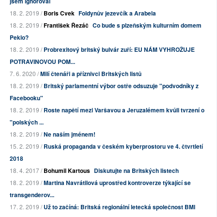
jsem ignoroval
18. 2. 2019 /
Boris Cvek
Foldynův jezevčík a Arabela
18. 2. 2019 /
František Řezáč
Co bude s plzeňským kulturním domem
Peklo?
18. 2. 2019 /
Probrexitový britský bulvár zuří: EU NÁM VYHROŽUJE
POTRAVINOVOU POM...
7. 6. 2020 /
Milí čtenáři a příznivci Britských listů
18. 2. 2019 /
Britský parlamentní výbor ostře odsuzuje "podvodníky z
Facebooku"
18. 2. 2019 /
Roste napětí mezi Varšavou a Jeruzalémem kvůli tvrzení o
"polských ...
18. 2. 2019 /
Ne naším jménem!
15. 2. 2019 /
Ruská propaganda v českém kyberprostoru ve 4. čtvrtletí
2018
18. 4. 2017 /
Bohumil Kartous
Diskutujte na Britských listech
18. 2. 2019 /
Martina Navrátilová uprostřed kontroverze týkající se
transgenderov...
17. 2. 2019 /
Už to začíná: Britská regionální letecká společnost BMI