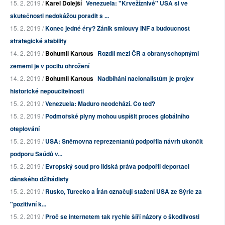
15. 2. 2019 /
Karel Dolejší
Venezuela: "Krvežíznivé" USA si ve
skutečnosti nedokážou poradit s ...
15. 2. 2019 /
Konec jedné éry? Zánik smlouvy INF a budoucnost
strategické stability
14. 2. 2019 /
Bohumil Kartous
Rozdíl mezi ČR a obranyschopnými
zeměmi je v pocitu ohrožení
14. 2. 2019 /
Bohumil Kartous
Nadbíhání nacionalistům je projev
historické nepoučitelnosti
15. 2. 2019 /
Venezuela: Maduro neodchází. Co teď?
15. 2. 2019 /
Podmořské plyny mohou uspíšit proces globálního
oteplování
15. 2. 2019 /
USA: Sněmovna reprezentantů podpořila návrh ukončit
podporu Saúdů v...
15. 2. 2019 /
Evropský soud pro lidská práva podpořil deportaci
dánského džihádisty
15. 2. 2019 /
Rusko, Turecko a Írán označují stažení USA ze Sýrie za
"pozitivní k...
15. 2. 2019 /
Proč se internetem tak rychle šíří názory o škodlivosti