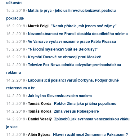
očkování
15. 2. 2019 /
Mattis je pryč - jeho úsilí revolucionizovat pěchotu
pokračuje
15. 2. 2019 /
Marek Feigl
"Nemít přátele, mít jenom své zájmy"
15. 2. 2019 /
Nezaměstnanost ve Francii dosáhla desetiletého minima
15. 2. 2019 /
Ve Varšavě vystaví neznámé práce Pabla Picassa
15. 2. 2019 /
"Národní myšlenka? Stát se Bělorusy!"
15. 2. 2019 /
Krymští Rusové se obracejí proti Moskvě
14. 2. 2019 /
Televize Fox News odmítla odvysílat protinacistickou
reklamu
14. 2. 2019 /
Labourističtí poslanci varují Corbyna: Podpoř druhé
referendum o br...
14. 2. 2019 /
Jak byl na Slovensku zvolen nacista
14. 2. 2019 /
Tomáš Korda
Rektor Zima jako příčina populismu
14. 2. 2019 /
Tomáš Korda
Zima versus Robespierre
14. 2. 2019 /
Daniel Veselý
Způsobů, jak svrhnout venezuelskou vládu,
je více
14. 2. 2019 /
Albín Sybera
Hlavní rozdíl mezi Zemanem a Paksasem?