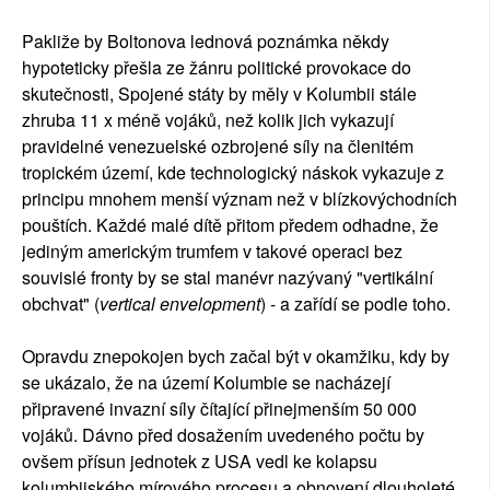
Pakliže by Boltonova lednová poznámka někdy
hypoteticky přešla ze žánru politické provokace do
skutečnosti, Spojené státy by měly v Kolumbii stále
zhruba 11 x méně vojáků, než kolik jich vykazují
pravidelné venezuelské ozbrojené síly na členitém
tropickém území, kde technologický náskok vykazuje z
principu mnohem menší význam než v blízkovýchodních
pouštích. Každé malé dítě přitom předem odhadne, že
jediným americkým trumfem v takové operaci bez
souvislé fronty by se stal manévr nazývaný "vertikální
obchvat" (
vertical envelopment
) - a zařídí se podle toho.
Opravdu znepokojen bych začal být v okamžiku, kdy by
se ukázalo, že na území Kolumbie se nacházejí
připravené invazní síly čítající přinejmenším 50 000
vojáků. Dávno před dosažením uvedeného počtu by
ovšem přísun jednotek z USA vedl ke kolapsu
kolumbijského mírového procesu a obnovení dlouholeté