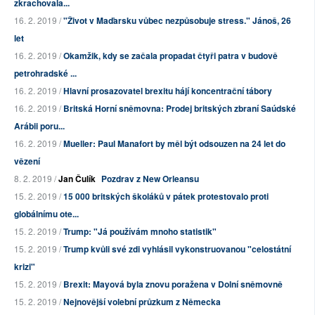
zkrachovala...
16. 2. 2019 /
"Život v Maďarsku vůbec nezpůsobuje stress." Jánoš, 26
let
16. 2. 2019 /
Okamžik, kdy se začala propadat čtyři patra v budově
petrohradské ...
16. 2. 2019 /
Hlavní prosazovatel brexitu hájí koncentrační tábory
16. 2. 2019 /
Britská Horní sněmovna: Prodej britských zbraní Saúdské
Arábii poru...
16. 2. 2019 /
Mueller: Paul Manafort by měl být odsouzen na 24 let do
vězení
8. 2. 2019 /
Jan Čulík
Pozdrav z New Orleansu
15. 2. 2019 /
15 000 britských školáků v pátek protestovalo proti
globálnímu ote...
15. 2. 2019 /
Trump: "Já používám mnoho statistik"
15. 2. 2019 /
Trump kvůli své zdi vyhlásil vykonstruovanou "celostátní
krizi"
15. 2. 2019 /
Brexit: Mayová byla znovu poražena v Dolní sněmovně
15. 2. 2019 /
Nejnovější volební průzkum z Německa