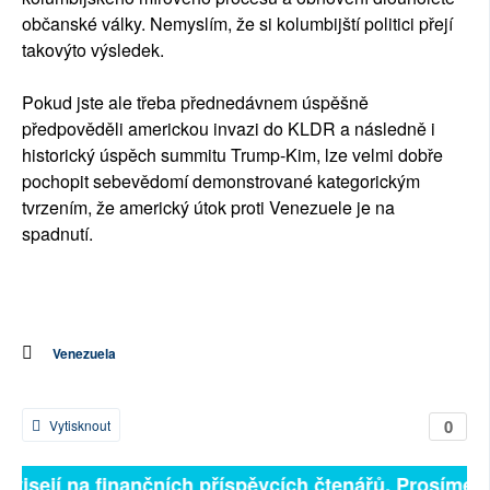
občanské války. Nemyslím, že si kolumbijští politici přejí
takovýto výsledek.
Pokud jste ale třeba přednedávnem úspěšně
předpověděli americkou invazi do KLDR a následně i
historický úspěch summitu Trump-Kim, lze velmi dobře
pochopit sebevědomí demonstrované kategorickým
tvrzením, že americký útok proti Venezuele je na
spadnutí.
Venezuela
0
Vytisknout
ávisejí na finančních příspěvcích čtenářů. Prosíme, p