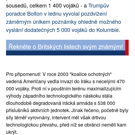
sousedů, celkem 1 400 vojáků - a
Trumpův
poradce Bolton v lednu vyvolal pozdvižení
záměrným únikem poznámky ohledně možného
vyslání dodatečných 5 000 vojáků do Kolumbie
.
Pro připomenutí: V roce 2003 "koalice ochotných"
vedená Američany vedla invazi do Iráku s necelými 470
000 vojáky. Proti ní v pouštním terénu maximalizujícím
výhody západního technologického náskoku stála
dlouhodobě degradovaná irácká armáda s 538 000
příslušníků aktivních jednotek. Jinak řečeno, početně byly
síly téměř vyrovnány, intervent měl však drtivou
technologickou převahu, před níž se obránci neměli kam
ukrýt.