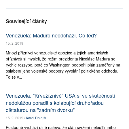
Související články
Venezuela: Maduro neodchází. Co teď?
15. 2. 2019
Mnozí příznivci venezuelské opozice a jejích amerických
příznivců si mysleli, že režim prezidenta Nicoláse Madura se
rychle rozsype, poté co Washington podpořil plán zaměřený na
oslabení jeho vojenské podpory vyvolání politického odchodu.
To se v...
Venezuela: "Krvežíznivé" USA si ve skutečnosti
nedokážou poradit s kolabující druhořadou
diktaturou na "zadním dvorku"
15. 2. 2019 /
Karel Dolejší
Postupně vychází plně najevo, že plán svržení nelegitimního