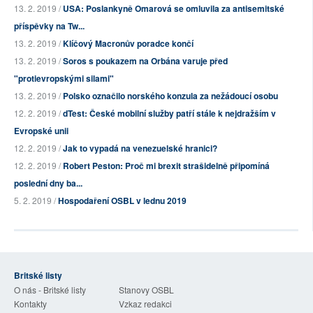
13. 2. 2019 /
USA: Poslankyně Omarová se omluvila za antisemitské
příspěvky na Tw...
13. 2. 2019 /
Klíčový Macronův poradce končí
13. 2. 2019 /
Soros s poukazem na Orbána varuje před
"protievropskými silami"
13. 2. 2019 /
Polsko označilo norského konzula za nežádoucí osobu
12. 2. 2019 /
dTest: České mobilní služby patří stále k nejdražším v
Evropské unii
12. 2. 2019 /
Jak to vypadá na venezuelské hranici?
12. 2. 2019 /
Robert Peston: Proč mi brexit strašidelně připomíná
poslední dny ba...
5. 2. 2019 /
Hospodaření OSBL v lednu 2019
Britské listy
O nás - Britské listy
Stanovy OSBL
Kontakty
Vzkaz redakci