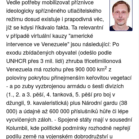
Vedle potřeby mobilizovat příznivce
SOCIÁLNÍ SÍTĚ
ideologicky spřízněného utlačitelského
režimu dosud existuje i prapodivná věc,
RUBRIKY
jíž se kdysi říkávalo fakta. Ta relevantní
v případě virtuální kauzy "americké
PLNÁ VERZE STRÁNEK
intervence ve Venezuele" jsou následující: Po
exodu zbídačených obyvatel (odešlo podle
UNHCR přes 3 mil. lidí) zhruba třicetimilionová
2
Venezuela má rozlohu přes 900 000 km
z
poloviny pokrytou přinejmenším keřovitou vegetací
- a po zuby vyzbrojenou armádu o šesti divizích
(1., 2. a 3. pěší, 4. tanková, 5. pěší pro boj v
džungli, 9. kavaleristická) plus Národní gardu (38
000) a údajně až 600 000 příslušníků hůře či lépe
vycvičených záloh. - Spojené státy mají v sousední
Kolumbii, kde politické podmínky rozhodně nepřejí
podílu země na vojenském dobrodružství u