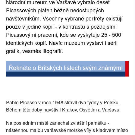
Národní muzeum ve Varšavě vybralo deset
SOCIÁLNÍ SÍTĚ
Picassových pláten běžně nedostupných
návštěvníkům. Všechny vybrané portréty existují
RUBRIKY
pouze v jediné kopii - v kontrastu s pozdějšími
Picassovými pracemi, kde se vyskytuje 25 - 500
PLNÁ VERZE STRÁNEK
identických kopií. Navíc muzeum vystaví i sérii
grafik, vesměs litografií.
Pablo Picasso v roce 1948 strávil dva týdny v Polsku.
Během této doby navštívil Krakov, Osvětim a Varšavu.
Na posledním místě zanechal zvláštní památku -
nástěnnou malbu varšavské mořské víly s kladivem místo