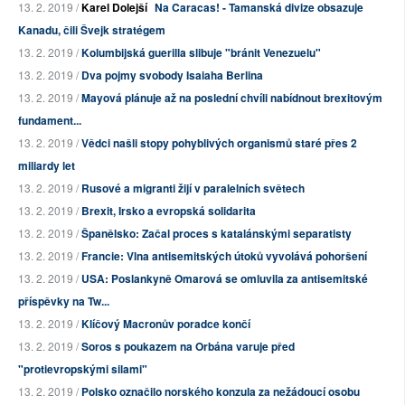
13. 2. 2019 /
Karel Dolejší
Na Caracas! - Tamanská divize obsazuje
Kanadu, čili Švejk stratégem
13. 2. 2019 /
Kolumbijská guerilla slibuje "bránit Venezuelu"
13. 2. 2019 /
Dva pojmy svobody Isaiaha Berlina
13. 2. 2019 /
Mayová plánuje až na poslední chvíli nabídnout brexitovým
fundament...
13. 2. 2019 /
Vědci našli stopy pohyblivých organismů staré přes 2
miliardy let
13. 2. 2019 /
Rusové a migranti žijí v paralelních světech
13. 2. 2019 /
Brexit, Irsko a evropská solidarita
13. 2. 2019 /
Španělsko: Začal proces s katalánskými separatisty
13. 2. 2019 /
Francie: Vlna antisemitských útoků vyvolává pohoršení
13. 2. 2019 /
USA: Poslankyně Omarová se omluvila za antisemitské
příspěvky na Tw...
13. 2. 2019 /
Klíčový Macronův poradce končí
13. 2. 2019 /
Soros s poukazem na Orbána varuje před
"protievropskými silami"
13. 2. 2019 /
Polsko označilo norského konzula za nežádoucí osobu