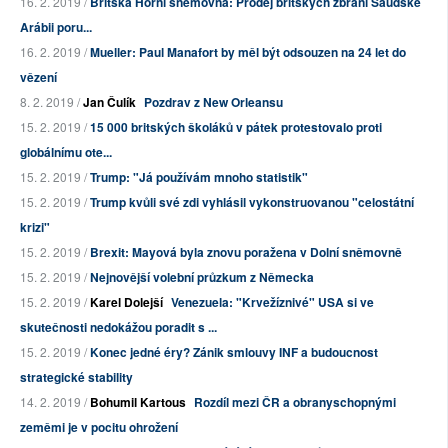
16. 2. 2019 /
Britská Horní sněmovna: Prodej britských zbraní Saúdské
Arábii poru...
16. 2. 2019 /
Mueller: Paul Manafort by měl být odsouzen na 24 let do
vězení
8. 2. 2019 /
Jan Čulík
Pozdrav z New Orleansu
15. 2. 2019 /
15 000 britských školáků v pátek protestovalo proti
globálnímu ote...
15. 2. 2019 /
Trump: "Já používám mnoho statistik"
15. 2. 2019 /
Trump kvůli své zdi vyhlásil vykonstruovanou "celostátní
krizi"
15. 2. 2019 /
Brexit: Mayová byla znovu poražena v Dolní sněmovně
15. 2. 2019 /
Nejnovější volební průzkum z Německa
15. 2. 2019 /
Karel Dolejší
Venezuela: "Krvežíznivé" USA si ve
skutečnosti nedokážou poradit s ...
15. 2. 2019 /
Konec jedné éry? Zánik smlouvy INF a budoucnost
strategické stability
14. 2. 2019 /
Bohumil Kartous
Rozdíl mezi ČR a obranyschopnými
zeměmi je v pocitu ohrožení