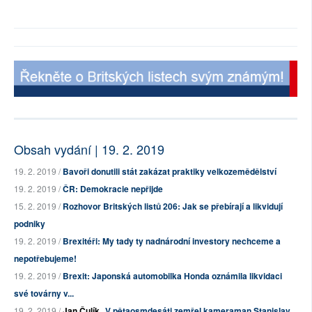
Obsah vydání | 19. 2. 2019
19. 2. 2019 /
Bavoři donutili stát zakázat praktiky velkozemědělství
19. 2. 2019 /
ČR: Demokracie nepřijde
15. 2. 2019 /
Rozhovor Britských listů 206: Jak se přebírají a likvidují
podniky
19. 2. 2019 /
Brexitéři: My tady ty nadnárodní investory nechceme a
nepotřebujeme!
19. 2. 2019 /
Brexit: Japonská automobilka Honda oznámila likvidaci
své továrny v...
19. 2. 2019 /
Jan Čulík
V pětaosmdesáti zemřel kameraman Stanislav