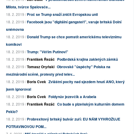
Milota, tvůrce Spalovače...
18. 2. 2019 /
Proč se Trump snaží zničit Evropskou unii
18. 2. 2019 /
Facebook jsou "digitální gangsteři", varuje britská Dolní
sněmovna
18. 2. 2019 /
Donald Trump se chce pomstít americkému televiznímu
komikovi
18. 2. 2019 /
Trump: "Věřím Putinovi"
18. 2. 2019 /
František Řezáč
Podbrdská krajina zakletých zámků
18. 2. 2019 /
Tomasz Oryński
Obrovské "úspěchy" Polska na
mezinárodní scéně, protesty před telev...
18. 2. 2019 /
Boris Cvek
Zvláštní pocity nad sjezdem hnutí ANO, který
jsem ignoroval
18. 2. 2019 /
Boris Cvek
Foldynův jezevčík a Arabela
18. 2. 2019 /
František Řezáč
Co bude s plzeňským kulturním domem
Peklo?
18. 2. 2019 /
Probrexitový britský bulvár zuří: EU NÁM VYHROŽUJE
POTRAVINOVOU POM...
7. 6. 2020 /