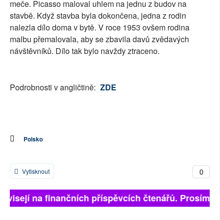
meče. Picasso maloval uhlem na jednu z budov na
stavbě. Když stavba byla dokončena, jedna z rodin
nalezla dílo doma v bytě. V roce 1953 ovšem rodina
malbu přemalovala, aby se zbavila davů zvědavých
návštěvníků. Dílo tak bylo navždy ztraceno.
Podrobnosti v angličtině:
ZDE
Polsko
0
Vytisknout
závisejí na finančních příspěvcích čtenářů. Prosíme, p