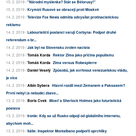
15. 2. 2019 /
"Národní myšlenka? Stát se Bělorusy!"
15. 2. 2019 /
Krymští Rusové se obracejí proti Moskvě
14. 2. 2019 /
Televize Fox News odmítla odvysílat protinacistickou
reklamu
14. 2. 2019 /
Labourističtí poslanci varují Corbyna: Podpoř druhé
referendum o br...
14. 2. 2019 /
Jak byl na Slovensku zvolen nacista
14. 2. 2019 /
Tomáš Korda
Rektor Zima jako příčina populismu
14. 2. 2019 /
Tomáš Korda
Zima versus Robespierre
14. 2. 2019 /
Daniel Veselý
Způsobů, jak svrhnout venezuelskou vládu,
je více
14. 2. 2019 /
Albín Sybera
Hlavní rozdíl mezi Zemanem a Paksasem?
První nebyl (a nebude) zbave...
13. 2. 2019 /
Boris Cvek
a Sherlock Holmes jako futuristická
Most!
postava
13. 2. 2019 /
Ironie: Kdy se už Rusko odpojí od globálního internetu,
abychom moh...
13. 2. 2019 /
Itálie: Inspektor Montalbano podpořil uprchlíky