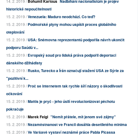
14. 2. 2019 /
Bohumil Kartous
Nadbíhání nacionalistům je projev
historické nepoučitelnosti
15. 2. 2019 /
Venezuela: Maduro neodchází. Co teď?
15. 2. 2019 /
Podmořské plyny mohou uspíšit proces globálního
oteplování
15. 2. 2019 /
USA: Sněmovna reprezentantů podpořila návrh ukončit
podporu Saúdů v...
15. 2. 2019 /
Evropský soud pro lidská práva podpořil deportaci
dánského džihádisty
15. 2. 2019 /
Rusko, Turecko a Írán označují stažení USA ze Sýrie za
"pozitivní k...
15. 2. 2019 /
Proč se internetem tak rychle šíří názory o škodlivosti
očkování
15. 2. 2019 /
Mattis je pryč - jeho úsilí revolucionizovat pěchotu
pokračuje
15. 2. 2019 /
Marek Feigl
"Nemít přátele, mít jenom své zájmy"
15. 2. 2019 /
Nezaměstnanost ve Francii dosáhla desetiletého minima
15. 2. 2019 /
Ve Varšavě vystaví neznámé práce Pabla Picassa