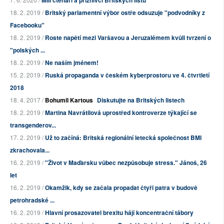
Milí čtenáři a příznivci Britských listů
18. 2. 2019 /
Britský parlamentní výbor ostře odsuzuje "podvodníky z
Facebooku"
18. 2. 2019 /
Roste napětí mezi Varšavou a Jeruzalémem kvůli tvrzení o
"polských ...
18. 2. 2019 /
Ne naším jménem!
15. 2. 2019 /
Ruská propaganda v českém kyberprostoru ve 4. čtvrtletí
2018
18. 4. 2017 /
Bohumil Kartous
Diskutujte na Britských listech
18. 2. 2019 /
Martina Navrátilová uprostřed kontroverze týkající se
transgenderov...
17. 2. 2019 /
Už to začíná: Britská regionální letecká společnost BMI
zkrachovala...
16. 2. 2019 /
"Život v Maďarsku vůbec nezpůsobuje stress." Jánoš, 26
let
16. 2. 2019 /
Okamžik, kdy se začala propadat čtyři patra v budově
petrohradské ...
16. 2. 2019 /
Hlavní prosazovatel brexitu hájí koncentrační tábory