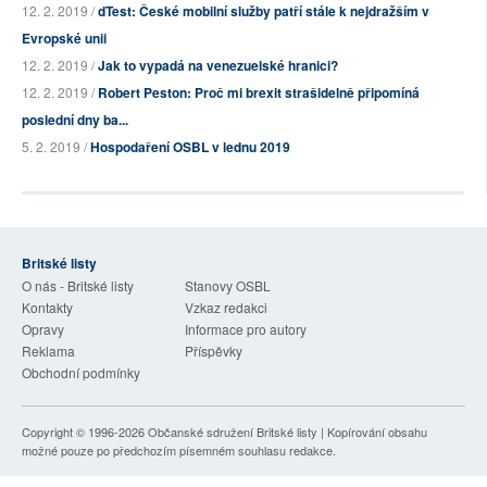
12. 2. 2019 /
dTest: České mobilní služby patří stále k nejdražším v
Evropské unii
12. 2. 2019 /
Jak to vypadá na venezuelské hranici?
12. 2. 2019 /
Robert Peston: Proč mi brexit strašidelně připomíná
poslední dny ba...
5. 2. 2019 /
Hospodaření OSBL v lednu 2019
Britské listy
O nás - Britské listy
Stanovy OSBL
Kontakty
Vzkaz redakci
Opravy
Informace pro autory
Reklama
Příspěvky
Obchodní podmínky
Copyright © 1996-2026
Občanské sdružení Britské listy
| Kopírování obsahu
možné pouze po předchozím písemném souhlasu redakce.