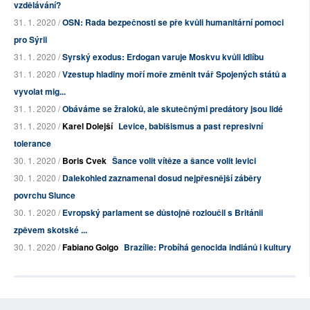
vzdělávání?
31. 1. 2020 /
OSN: Rada bezpečnosti se pře kvůli humanitární pomoci
pro Sýrii
31. 1. 2020 /
Syrský exodus: Erdogan varuje Moskvu kvůli Idlíbu
31. 1. 2020 /
Vzestup hladiny moří moře změnit tvář Spojených států a
vyvolat mig...
31. 1. 2020 /
Obáváme se žraloků, ale skutečnými predátory jsou lidé
31. 1. 2020 /
Karel Dolejší
Levice, babišismus a past represivní
tolerance
30. 1. 2020 /
Boris Cvek
Šance volit vítěze a šance volit levici
30. 1. 2020 /
Dalekohled zaznamenal dosud nejpřesnější záběry
povrchu Slunce
30. 1. 2020 /
Evropský parlament se důstojně rozloučil s Británii
zpěvem skotské ...
30. 1. 2020 /
Fabiano Golgo
Brazílie: Probíhá genocida indiánů i kultury