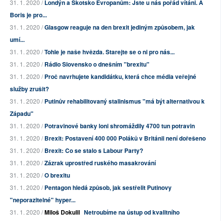
31. 1. 2020 /
Londýn a Skotsko Evropanům: Jste u nás pořád vítáni. A
Boris je pro...
31. 1. 2020 /
Glasgow reaguje na den brexit jediným způsobem, jak
umí...
31. 1. 2020 /
Tohle je naše hvězda. Starejte se o ni pro nás...
31. 1. 2020 /
Rádio Slovensko o dnešním "brexitu"
31. 1. 2020 /
Proč navrhujete kandidátku, která chce média veřejné
služby zrušit?
31. 1. 2020 /
Putinův rehabilitovaný stalinismus "má být alternativou k
Západu"
31. 1. 2020 /
Potravinové banky loni shromáždily 4700 tun potravin
31. 1. 2020 /
Brexit: Postavení 400 000 Poláků v Británii není dořešeno
31. 1. 2020 /
Brexit: Co se stalo s Labour Party?
31. 1. 2020 /
Zázrak uprostřed ruského masakrování
31. 1. 2020 /
O brexitu
31. 1. 2020 /
Pentagon hledá způsob, jak sestřelit Putinovy
"neporazitelné" hyper...
31. 1. 2020 /
Miloš Dokulil
Netroubíme na ústup od kvalitního