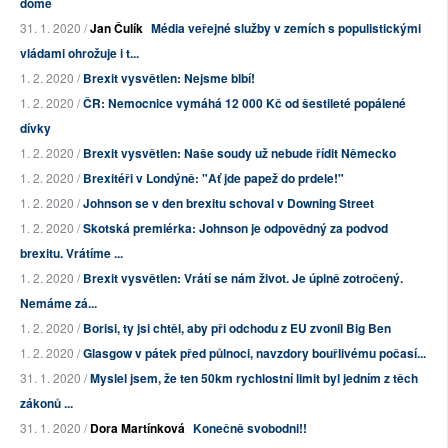
domě
31. 1. 2020 /
Jan Čulík
Média veřejné služby v zemích s populistickými
vládami ohrožuje i t...
1. 2. 2020 /
Brexit vysvětlen: Nejsme blbí!
1. 2. 2020 /
ČR: Nemocnice vymáhá 12 000 Kč od šestileté popálené
dívky
1. 2. 2020 /
Brexit vysvětlen: Naše soudy už nebude řídit Německo
1. 2. 2020 /
Brexitéři v Londýně: "Ať jde papež do prdele!"
1. 2. 2020 /
Johnson se v den brexitu schoval v Downing Street
1. 2. 2020 /
Skotská premiérka: Johnson je odpovědný za podvod
brexitu. Vrátíme ...
1. 2. 2020 /
Brexit vysvětlen: Vrátí se nám život. Je úplně zotročený.
Nemáme zá...
1. 2. 2020 /
Borisi, ty jsi chtěl, aby při odchodu z EU zvonil Big Ben
1. 2. 2020 /
Glasgow v pátek před půlnoci, navzdory bouřlivému počasí...
31. 1. 2020 /
Myslel jsem, že ten 50km rychlostní limit byl jedním z těch
zákonů ...
31. 1. 2020 /
Dora Martínková
Konečně svobodni!!