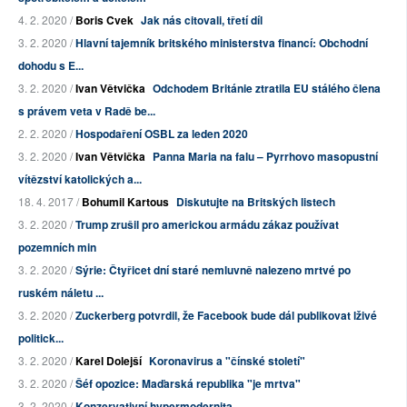
4. 2. 2020 /
Boris Cvek
Jak nás citovali, třetí díl
3. 2. 2020 /
Hlavní tajemník britského ministerstva financí: Obchodní
dohodu s E...
3. 2. 2020 /
Ivan Větvička
Odchodem Británie ztratila EU stálého člena
s právem veta v Radě be...
2. 2. 2020 /
Hospodaření OSBL za leden 2020
3. 2. 2020 /
Ivan Větvička
Panna Maria na falu – Pyrrhovo masopustní
vítězství katolických a...
18. 4. 2017 /
Bohumil Kartous
Diskutujte na Britských listech
3. 2. 2020 /
Trump zrušil pro americkou armádu zákaz používat
pozemních min
3. 2. 2020 /
Sýrie: Čtyřicet dní staré nemluvně nalezeno mrtvé po
ruském náletu ...
3. 2. 2020 /
Zuckerberg potvrdil, že Facebook bude dál publikovat lživé
politick...
3. 2. 2020 /
Karel Dolejší
Koronavirus a "čínské století"
3. 2. 2020 /
Šéf opozice: Maďarská republika "je mrtva"
3. 2. 2020 /
Konzervativní hypermodernita