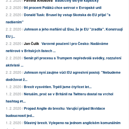
3. 2. 2020 /
Pavlína Antošová
Babiččiny skryté kapsičky
2. 2. 2020 /
94 procent Poláků chce setrvat v Evropské unii
2. 2. 2020 /
Donald Tusk: Brusel by vstup Skotska do EU přijal "s
nadšením"
2. 2. 2020 /
Johnson a jeho mafiáni už lžou, že je EU "zradila". Konstruují
EU j...
2. 2. 2020 /
Jan Čulík
Varovné poučení i pro Česko: Nadáváme
neférově v Britských listech ...
2. 2. 2020 /
Senát při procesu s Trumpem nepředvolá svědky, rozzuření
aktivisté ...
2. 2. 2020 /
Johnson nyní zaujme vůči EU agresivní postoj: "Nebudeme
dodržovat ž...
1. 2. 2020 /
Brexit vysvětlen. Trpěli jsme čtyřicet let...
1. 2. 2020 /
Netuším, proč se v Británii na Twitteru dostal na vrchol
hashtag #t...
1. 2. 2020 /
Propad Anglie do brexitu: Varující případ likvidace
budoucnosti jed...
1. 2. 2020 /
Šťastný brexit. Vylepeno na jednom anglickém komunálním