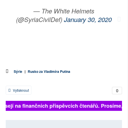
— The White Helmets
(@SyriaCivilDef)
January 30, 2020
Sýrie
|
Rusko za Vladimíra Putina
0
Vytisknout
visejí na finančních příspěvcích čtenářů. Prosíme, př