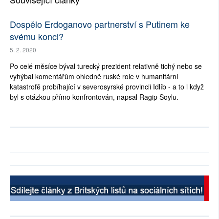
Dospělo Erdoganovo partnerství s Putinem ke
svému konci?
5. 2. 2020
Po celé měsíce býval turecký prezident relativně tichý nebo se
vyhýbal komentářům ohledně ruské role v humanitární
katastrofě probíhající v severosyrské provincii Idlíb - a to i když
byl s otázkou přímo konfrontován, napsal Ragip Soylu.