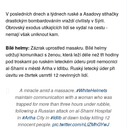
SOCIÁLNÍ SÍTĚ
V posledních dnech a týdnech ruské a Asadovy stihačky
RUBRIKY
drastickým bombardováním vraždí civilisty v Sýrii.
Obrovský exodus utíkajících lidí se vydal na cestu -
PLNÁ VERZE STRÁNEK
nemají však uniknout kam.
Bílé helmy:
Zázrak uprostřed masakru. Bílé helmy
udržují komunikaci s ženou, která leží déle než tři hodiny
pod troskami po ruském leteckém úderu proti nemocnici
al-Shami v městě Ariha v Idlibu. Ruský letecký úder při
úsvitu ve čtvrtek usmrtil 12 nevinných lidí.
A miracle amid a massacre..
#WhiteHelmets
maintain communication with a woman who was
trapped for more than three hours under rubble,
following a Russian attack on al-Shami Hospital
in
#Ariha
City in
#Idlib
at dawn today killing 12
innocent people.
pic.twitter.com/nLIZMhGYwJ