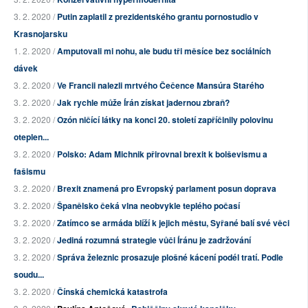
3. 2. 2020 /
Putin zaplatil z prezidentského grantu pornostudio v
Krasnojarsku
1. 2. 2020 /
Amputovali mi nohu, ale budu tři měsíce bez sociálních
dávek
3. 2. 2020 /
Ve Francii nalezli mrtvého Čečence Mansúra Starého
3. 2. 2020 /
Jak rychle může Írán získat jadernou zbraň?
3. 2. 2020 /
Ozón ničící látky na konci 20. století zapříčinily polovinu
oteplen...
3. 2. 2020 /
Polsko: Adam Michnik přirovnal brexit k bolševismu a
fašismu
3. 2. 2020 /
Brexit znamená pro Evropský parlament posun doprava
3. 2. 2020 /
Španělsko čeká vlna neobvykle teplého počasí
3. 2. 2020 /
Zatímco se armáda blíží k jejich městu, Syřané balí své věci
3. 2. 2020 /
Jediná rozumná strategie vůči Íránu je zadržování
3. 2. 2020 /
Správa železnic prosazuje plošné kácení podél tratí. Podle
soudu...
3. 2. 2020 /
Čínská chemická katastrofa