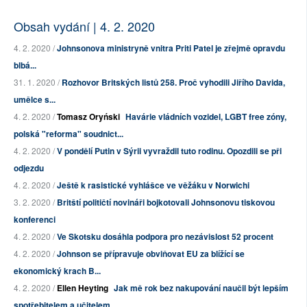
Obsah vydání | 4. 2. 2020
4. 2. 2020 /
Johnsonova ministryně vnitra Priti Patel je zřejmě opravdu
blbá...
31. 1. 2020 /
Rozhovor Britských listů 258. Proč vyhodili Jiřího Davida,
umělce s...
4. 2. 2020 /
Tomasz Oryński
Havárie vládních vozidel, LGBT free zóny,
polská "reforma" soudnict...
4. 2. 2020 /
V pondělí Putin v Sýrii vyvraždil tuto rodinu. Opozdili se při
odjezdu
4. 2. 2020 /
Ještě k rasistické vyhlášce ve věžáku v Norwichi
3. 2. 2020 /
Britští političtí novináři bojkotovali Johnsonovu tiskovou
konferenci
4. 2. 2020 /
Ve Skotsku dosáhla podpora pro nezávislost 52 procent
4. 2. 2020 /
Johnson se přípravuje obviňovat EU za blížící se
ekonomický krach B...
4. 2. 2020 /
Ellen Heyting
Jak mě rok bez nakupování naučil být lepším
spotřebitelem a učitelem