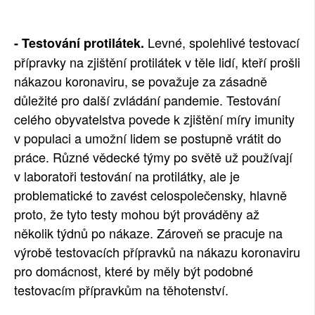
SOCIÁLNÍ SÍTĚ
Levné, spolehlivé testovací
- Testování protilátek.
RUBRIKY
přípravky na zjištění protilátek v těle lidí, kteří prošli
nákazou koronaviru, se považuje za zásadně
PLNÁ VERZE STRÁNEK
důležité pro další zvládání pandemie. Testování
celého obyvatelstva povede k zjištění míry imunity
v populaci a umožní lidem se postupně vrátit do
práce. Různé vědecké týmy po světě už používají
v laboratoři testování na protilátky, ale je
problematické to zavést celospolečensky, hlavně
proto, že tyto testy mohou být prováděny až
několik týdnů po nákaze. Zároveň se pracuje na
výrobě testovacích přípravků na nákazu koronaviru
pro domácnost, které by měly být podobné
testovacím přípravkům na těhotenství.