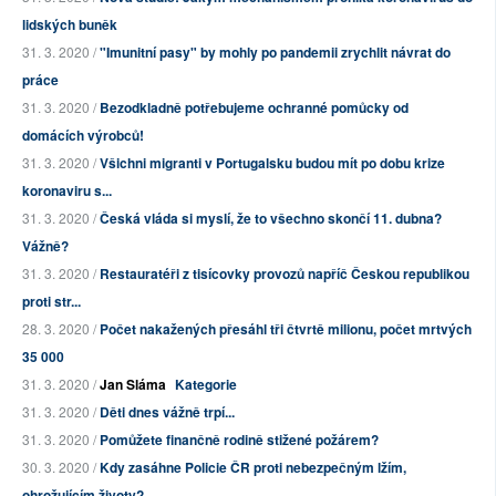
lidských buněk
31. 3. 2020 /
"Imunitní pasy" by mohly po pandemii zrychlit návrat do
práce
31. 3. 2020 /
Bezodkladně potřebujeme ochranné pomůcky od
domácích výrobců!
31. 3. 2020 /
Všichni migranti v Portugalsku budou mít po dobu krize
koronaviru s...
31. 3. 2020 /
Česká vláda si myslí, že to všechno skončí 11. dubna?
Vážně?
31. 3. 2020 /
Restauratéři z tisícovky provozů napříč Českou republikou
proti str...
28. 3. 2020 /
Počet nakažených přesáhl tři čtvrtě milionu, počet mrtvých
35 000
31. 3. 2020 /
Jan Sláma
Kategorie
31. 3. 2020 /
Děti dnes vážně trpí...
31. 3. 2020 /
Pomůžete finančně rodině stižené požárem?
30. 3. 2020 /
Kdy zasáhne Policie ČR proti nebezpečným lžím,
ohrožujícím životy?