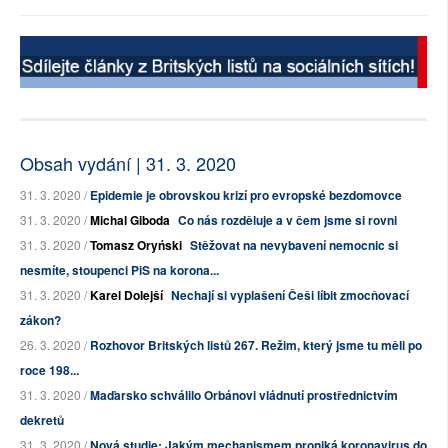
Obsah vydání | 31. 3. 2020
31. 3. 2020 /
Epidemie je obrovskou krizí pro evropské bezdomovce
31. 3. 2020 /
Michal Giboda
Co nás rozděluje a v čem jsme si rovni
31. 3. 2020 /
Tomasz Oryński
Stěžovat na nevybavení nemocnic si
nesmíte, stoupenci PiS na korona...
31. 3. 2020 /
Karel Dolejší
Nechají si vyplašení Češi líbit zmocňovací
zákon?
26. 3. 2020 /
Rozhovor Britských listů 267. Režim, který jsme tu měli po
roce 198...
31. 3. 2020 /
Maďarsko schválilo Orbánovi vládnutí prostřednictvím
dekretů
31. 3. 2020 /
Nová studie: Jakým mechanismem proniká koronavirus do