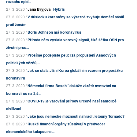
rozsahu epid...
27. 3. 2020 /
Jana Bryjová
Hybris
27. 3. 2020 /
V důsledku karantény se výrazně zvyšuje domácí násilí
proti ženám
27. 3. 2020 /
Boris Johnson má koronavirus
27. 3. 2020 /
Příroda nám vyslala varovný signál, říká šéfka OSN pro
životní pros...
27. 3. 2020 /
Prosíme podepište petici za propuštění Asadových
politických vězňů,...
27. 3. 2020 /
Jak se stala Jižní Korea globálním vzorem pro porážku
koronaviru
27. 3. 2020 /
Německá firma Bosch "dokáže zkrátit testování na
koronavirus na 2,5...
27. 3. 2020 /
COVID-19 je varování přírody určené naší samolibé
civilizaci
27. 3. 2020 /
Jaké jsou německé možnosti nahradit letouny Tornado?
27. 3. 2020 /
Ruské finanční orgány zůstávají v předvečer
ekonomického kolapsu ne...