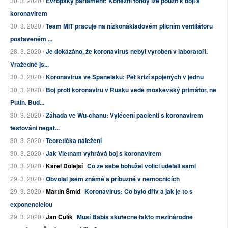
30. 3. 2020 /
Evropský parlament: Kohezní fondy lze použít k boji s
koronavirem
30. 3. 2020 /
Team MIT pracuje na nízkonákladovém plicním ventilátoru
postaveném ...
28. 3. 2020 /
Je dokázáno, že koronavirus nebyl vyroben v laboratoři.
Vražedné js...
30. 3. 2020 /
Koronavirus ve Španělsku: Pět krizí spojených v jednu
30. 3. 2020 /
Boj proti koronaviru v Rusku vede moskevský primátor, ne
Putin. Bud...
30. 3. 2020 /
Záhada ve Wu-chanu: Vyléčení pacienti s koronavirem
testováni negat...
30. 3. 2020 /
Teoretička náležení
30. 3. 2020 /
Jak Vietnam vyhrává boj s koronavirem
30. 3. 2020 /
Karel Dolejší
Co ze sebe bohužel voliči udělali sami
29. 3. 2020 /
Obvolal jsem známé a příbuzné v nemocnicích
29. 3. 2020 /
Martin Šmíd
Koronavirus: Co bylo dřív a jak je to s
exponencielou
29. 3. 2020 /
Jan Čulík
Musí Babiš skutečně takto mezinárodně