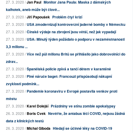
27. 3. 2020 /
Jan Paul
Monitor Jana Paula: Maska z dámských
kalhotek, aneb může být člově...
27. 3. 2020 /
Jiří Papoušek
Problém čtyř krizí
27. 3. 2020 /
USA zmodernizují kontroverzní jaderné bomby v Německu
27. 3. 2020 /
Čínské výdaje na zbrojení jsou větší, než jak vypadají
27. 3. 2020 /
USA: Minulý týden požádalo o podporu v nezaměstnanosti
3,3 milionu ...
27. 3. 2020 /
Více než půl milionu Britů se přihlásilo jako dobrovolníci do
zdrav...
27. 3. 2020 /
Španělská policie zpívá a tančí dětem v karanténě
27. 3. 2020 /
Plné náruče baget: Francouzi přispůsobují nákupní
zvyklosti podmínk...
27. 3. 2020 /
Pandemie koronaviru v Evropě postavila venkov proti
městu
27. 3. 2020 /
Karel Dolejší
Prázdniny ve stínu zombie apokalypsy
26. 3. 2020 /
Boris Cvek
Nevěřte, že antabus léčí COVID, nejsou žádná
data z klinických testů
26. 3. 2020 /
Michal Giboda
Hledají se účinné léky na COVID-19