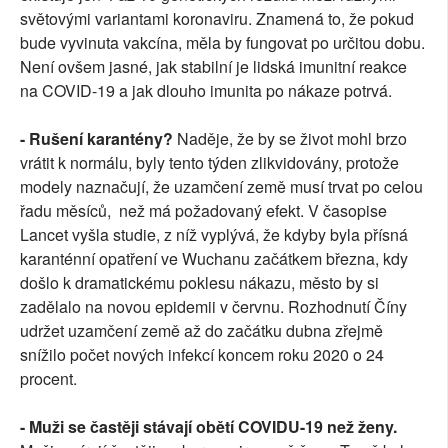
světovými variantami koronaviru. Znamená to, že pokud
bude vyvinuta vakcína, měla by fungovat po určitou dobu.
Není ovšem jasné, jak stabilní je lidská imunitní reakce
na COVID-19 a jak dlouho imunita po nákaze potrvá.
- Rušení karantény?
Naděje, že by se život mohl brzo
vrátit k normálu, byly tento týden zlikvidovány, protože
modely naznačují, že uzamčení země musí trvat po celou
řadu měsíců, než má požadovaný efekt. V časopise
Lancet vyšla studie, z níž vyplývá, že kdyby byla přísná
karanténní opatření ve Wuchanu začátkem března, kdy
došlo k dramatickému poklesu nákazu, město by si
zadělalo na novou epidemii v červnu. Rozhodnutí Číny
udržet uzamčení země až do začátku dubna zřejmě
snížilo počet nových infekcí koncem roku 2020 o 24
procent.
- Muži se častěji stávají obětí COVIDU-19 než ženy.