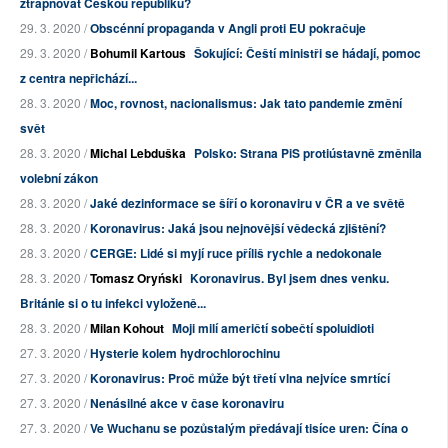
ztrapňovat Českou republiku?
29. 3. 2020 /
Obscénní propaganda v Angli proti EU pokračuje
29. 3. 2020 /
Bohumil Kartous
Šokující: Čeští ministři se hádají, pomoc
z centra nepřichází...
28. 3. 2020 /
Moc, rovnost, nacionalismus: Jak tato pandemie změní
svět
28. 3. 2020 /
Michal Lebduška
Polsko: Strana PiS protiústavně změnila
volební zákon
28. 3. 2020 /
Jaké dezinformace se šíří o koronaviru v ČR a ve světě
28. 3. 2020 /
Koronavirus: Jaká jsou nejnovější vědecká zjištění?
28. 3. 2020 /
CERGE: Lidé si myjí ruce příliš rychle a nedokonale
28. 3. 2020 /
Tomasz Oryński
Koronavirus. Byl jsem dnes venku.
Británie si o tu infekci vyloženě...
28. 3. 2020 /
Milan Kohout
Moji milí američtí sobečtí spoluidioti
27. 3. 2020 /
Hysterie kolem hydrochlorochinu
27. 3. 2020 /
Koronavirus: Proč může být třetí vlna nejvíce smrtící
27. 3. 2020 /
Nenásilné akce v čase koronaviru
27. 3. 2020 /
Ve Wuchanu se pozůstalým předávají tisíce uren: Čína o