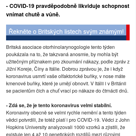
- COVID-19 pravděpodobně likviduje schopnost
vnímat chutě a vůně.
Britská asociace otorhinolarynogologie tento týden
poukázala na to, že takzvaná anosmie, by mohla být
užitečným příznakem pro zkoumání nákazy, podle zpráv z
Jižní Koreje, Číny a Itálie. Dobrou zprávou je, že i když
koronavirus usmrtí vaše olfaktorické buňky, v nose máte
kmenové buňky, které je umějí obnovit. V Itálii i v Británii
se pacientům čich a chuť vrací po nákaze do čtrnácti dnů.
- Zdá se, že je tento koronavirus velmi stabilní.
Koronaviry obecně se velmi rychle nemění a tento týden
vědci potvrdili, že totéž platí i pro COVID-19. Vědci z John
Hopkins University analyzovali 1000 vzorků a zjistili, že
existuje jen 4 až 10 genetických rozdílů mezi různými