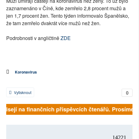
Muži umírají častěji na koronavirus než ženy. To už bylo
zaznamenáno v Číně, kde zemřelo 2,8 procent mužů a
jen 1,7 procent žen. Tento týden informovalo Španělsko,
že tam zemřelo dvakrát více mužů než žen.
Podrobnosti v angličtině
ZDE
Koronavirus
0
Vytisknout
ávisejí na finančních příspěvcích čtenářů. Prosíme, př
14221