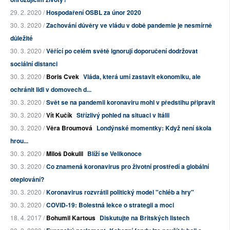
29. 2. 2020 /
Hospodaření OSBL za únor 2020
30. 3. 2020 /
Zachování důvěry ve vládu v době pandemie je nesmírně
důležité
30. 3. 2020 /
Věřící po celém světě ignorují doporučení dodržovat
sociální distanci
30. 3. 2020 /
Boris Cvek
Vláda, která umí zastavit ekonomiku, ale
ochránit lidi v domovech d...
30. 3. 2020 /
Svět se na pandemii koronaviru mohl v předstihu připravit
30. 3. 2020 /
Vít Kučík
Střízlivý pohled na situaci v Itálii
30. 3. 2020 /
Věra Broumová
Londýnské momentky: Když není škola
hrou...
30. 3. 2020 /
Miloš Dokulil
Blíží se Velikonoce
30. 3. 2020 /
Co znamená koronavirus pro životní prostředí a globální
oteplování?
30. 3. 2020 /
Koronavirus rozvrátil politický model "chléb a hry"
30. 3. 2020 /
COVID-19: Bolestná lekce o strategii a moci
18. 4. 2017 /
Bohumil Kartous
Diskutujte na Britských listech