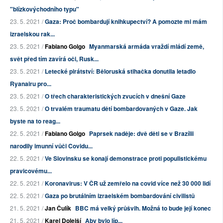
"blízkovýchodního typu"
23. 5. 2021 /
Gaza: Proč bombardují knihkupectví? A pomozte mi mám
izraelskou rak...
23. 5. 2021 /
Fabiano Golgo
Myanmarská armáda vraždí mládí země,
svět před tím zavírá oči, Rusk...
23. 5. 2021 /
Letecké pirátství: Běloruská stihačka donutila letadlo
Ryanairu pro...
23. 5. 2021 /
O třech charakteristických zvucích v dnešní Gaze
23. 5. 2021 /
O trvalém traumatu dětí bombardovaných v Gaze. Jak
byste na to reag...
22. 5. 2021 /
Fabiano Golgo
Paprsek naděje: dvě děti se v Brazílii
narodily imunní vůči Covidu...
22. 5. 2021 /
Ve Slovinsku se konají demonstrace proti populistickému
pravicovému...
22. 5. 2021 /
Koronavirus: V ČR už zemřelo na covid více než 30 000 lidí
22. 5. 2021 /
Gaza po brutálním izraelském bombardování civilistů
21. 5. 2021 /
Jan Čulík
BBC má velký průšvih. Možná to bude její konec
21. 5. 2021 /
Karel Dolejší
Aby bylo líp...