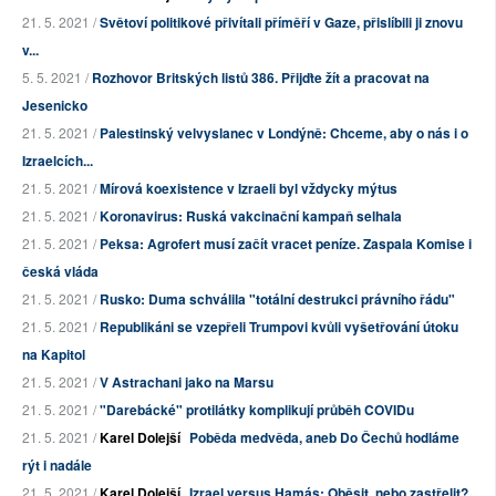
21. 5. 2021 /
Světoví politikové přivítali příměří v Gaze, přislíbili ji znovu
v...
5. 5. 2021 /
Rozhovor Britských listů 386. Přijďte žít a pracovat na
Jesenicko
21. 5. 2021 /
Palestinský velvyslanec v Londýně: Chceme, aby o nás i o
Izraelcích...
21. 5. 2021 /
Mírová koexistence v Izraeli byl vždycky mýtus
21. 5. 2021 /
Koronavirus: Ruská vakcinační kampaň selhala
21. 5. 2021 /
Peksa: Agrofert musí začít vracet peníze. Zaspala Komise i
česká vláda
21. 5. 2021 /
Rusko: Duma schválila "totální destrukci právního řádu"
21. 5. 2021 /
Republikáni se vzepřeli Trumpovi kvůli vyšetřování útoku
na Kapitol
21. 5. 2021 /
V Astrachani jako na Marsu
21. 5. 2021 /
"Darebácké" protilátky komplikují průběh COVIDu
21. 5. 2021 /
Karel Dolejší
Poběda medvěda, aneb Do Čechů hodláme
rýt i nadále
21. 5. 2021 /
Karel Dolejší
Izrael versus Hamás: Oběsit, nebo zastřelit?