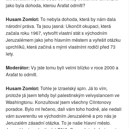
jako byla dohoda, kterou Arafat odmítl?
Husam Zomlot:
To nebyla dohoda, která by nám dala
národní práva. Ta jsou jasná: Ukončit okupaci, která
začala roku 1967, vytvořit vlastní stát s východním
Jeruzalémem jako jeho hlavním městem a vyřešit otázku
uprchlíků, která začíná s mými vlastními rodiči před 73
lety.
Moderátor:
Vy jste tomu byli velmi blízko v roce 2000 a
Arafat to odmítl.
Husam Zomlot:
Tohle je izraelský spin. Já to vím,
protože já jsem tehdy byl palestinským velvyslancem ve
Washingtonu. Konzultoval jsem všechny Clintonovy
poradce. Bylo mi řečeno, dali vám toho hodně, ale nedali
vám suverenitu ve východním Jeruzalémě a pro nás je
Jeruzalém zásadní otázka. To je naše hlavní město.