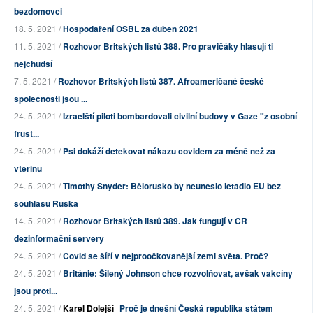
bezdomovci
18. 5. 2021 /
Hospodaření OSBL za duben 2021
11. 5. 2021 /
Rozhovor Britských listů 388. Pro pravičáky hlasují ti
nejchudší
7. 5. 2021 /
Rozhovor Britských listů 387. Afroameričané české
společnosti jsou ...
24. 5. 2021 /
Izraelští piloti bombardovali civilní budovy v Gaze "z osobní
frust...
24. 5. 2021 /
Psi dokáží detekovat nákazu covidem za méně než za
vteřinu
24. 5. 2021 /
Timothy Snyder: Bělorusko by neuneslo letadlo EU bez
souhlasu Ruska
14. 5. 2021 /
Rozhovor Britských listů 389. Jak fungují v ČR
dezinformační servery
24. 5. 2021 /
Covid se šíří v nejproočkovanější zemi světa. Proč?
24. 5. 2021 /
Británie: Šílený Johnson chce rozvolňovat, avšak vakcíny
jsou proti...
24. 5. 2021 /
Karel Dolejší
Proč je dnešní Česká republika státem