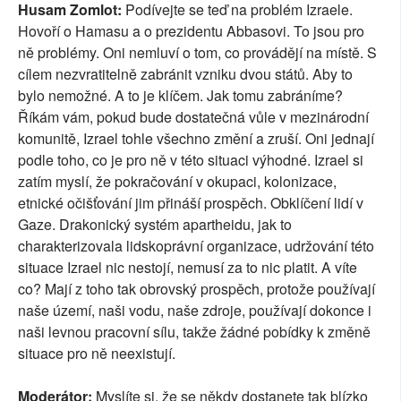
Husam Zomlot:
Podívejte se teď na problém Izraele.
Hovoří o Hamasu a o prezidentu Abbasovi. To jsou pro
ně problémy. Oni nemluví o tom, co provádějí na místě. S
cílem nezvratitelně zabránit vzniku dvou států. Aby to
bylo nemožné. A to je klíčem. Jak tomu zabráníme?
Říkám vám, pokud bude dostatečná vůle v mezinárodní
komunitě, Izrael tohle všechno změní a zruší. Oni jednají
podle toho, co je pro ně v této situaci výhodné. Izrael si
zatím myslí, že pokračování v okupaci, kolonizace,
etnické očišťování jim přináší prospěch. Obklíčení lidí v
Gaze. Drakonický systém apartheidu, jak to
charakterizovala lidskoprávní organizace, udržování této
situace Izrael nic nestojí, nemusí za to nic platit. A víte
co? Mají z toho tak obrovský prospěch, protože používají
naše území, naši vodu, naše zdroje, používají dokonce i
naši levnou pracovní sílu, takže žádné pobídky k změně
situace pro ně neexistují.
Moderátor:
Myslíte si, že se někdy dostanete tak blízko