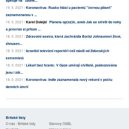
apeluje na "žádné...
19. 5. 2021 /
Koronavirus: Rusko hlásí u pacientů "černou plíseň"
zaznamenanou v ...
19. 5. 2021 /
Karel Dolejší
Planeta op(oz)ic, aneb Jak se střelit do nohy
a provrtat si přitom ...
18. 5. 2021 /
Zdravotní sestra, která zachránila Borisi Johnsonovi život,
zhnusen...
18. 5. 2021 /
Izraelští televizní reportéři čelí násilí od židovských
extremistů
18. 5. 2021 /
Lékaři bez hranic: V Gaze umírají civilisté, poškozována
jsou i zdr...
18. 5. 2021 /
Koronavirus: Indie zaznamenala nový rekord v počtu
denních úmrtí
Britské listy
O nás - Britské listy
Stanovy OSBL