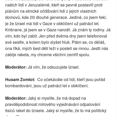
našich lidí v Jeruzalémě, kteří se pevně postavili proti
plánům na etnické očišťování lidí z jejich vlastních
domovů, kde žili dlouhé generace. Jediné, co jsem řekl,
je že Izrael má lidi v Gaze v obklíčení už patnáct let.
Krišnane, já jsem se v Gaze narodil. Já znám ty rodiny. Já
vím, kdo byl zabit. Jen před dvěma dny jsem telefonoval
své sestře, a kolem bylo slyšet hluk. Ptám se, co děláš,
ona říká, mých šest dětí leží v posteli se mnou. Jestli nás
zabije raketa, my chceme všichni zemřít spolu.
Moderátor:
Já vím, že odsuzujete Izrael.
Husam Zomlot:
Co očekáváte od lidí, kteří jsou pořád
bombardováni, jsou už patnáct let v obklíčení.
Moderátor:
Jaký si myslíte, že má dopad na
pravděpodobnost mírového vyjednávání odpalování
tisíců raket do Izraele. Jaký si myslíte, že to má politický