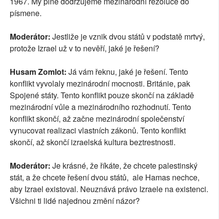
1967. My plně dodržujeme mezinárodní rezoluce do
písmene.
Moderátor:
Jestliže je vznik dvou států v podstatě mrtvý,
protože Izrael už v to nevěří, jaké je řešení?
Husam Zomlot:
Já vám řeknu, jaké je řešení. Tento
konflikt vyvolaly mezinárodní mocnosti. Británie, pak
Spojené státy. Tento konflikt pouze skončí na základě
mezinárodní vůle a mezinárodního rozhodnutí. Tento
konflikt skončí, až začne mezinárodní společenství
vynucovat realizaci vlastních zákonů. Tento konflikt
skončí, až skončí izraelská kultura beztrestnosti.
Moderátor:
Je krásné, že říkáte, že chcete palestinský
stát, a že chcete řešení dvou států, ale Hamas nechce,
aby Izrael existoval. Neuznává právo Izraele na existenci.
Všichni ti lidé najednou změní názor?