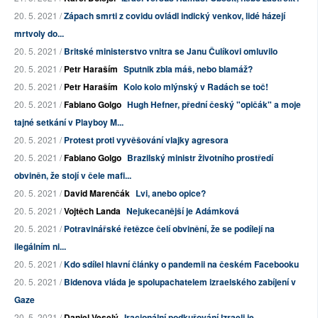
20. 5. 2021 /
Zápach smrti z covidu ovládl indický venkov, lidé házejí
mrtvoly do...
20. 5. 2021 /
Britské ministerstvo vnitra se Janu Čulíkovi omluvilo
20. 5. 2021 /
Petr Haraším
Sputnik zbla máš, nebo blamáž?
20. 5. 2021 /
Petr Haraším
Kolo kolo mlýnský v Radách se toč!
20. 5. 2021 /
Fabiano Golgo
Hugh Hefner, přední český "opičák" a moje
tajné setkání v Playboy M...
20. 5. 2021 /
Protest proti vyvěšování vlajky agresora
20. 5. 2021 /
Fabiano Golgo
Brazilský ministr životního prostředí
obviněn, že stojí v čele mafi...
20. 5. 2021 /
David Marenčák
Lvi, anebo opice?
20. 5. 2021 /
Vojtěch Landa
Nejukecanější je Adámková
20. 5. 2021 /
Potravinářské řetězce čelí obvinění, že se podílejí na
ilegálním ni...
20. 5. 2021 /
Kdo sdílel hlavní články o pandemii na českém Facebooku
20. 5. 2021 /
Bidenova vláda je spolupachatelem izraelského zabíjení v
Gaze
20. 5. 2021 /
Daniel Veselý
Iracionální podkuřování Izraeli je