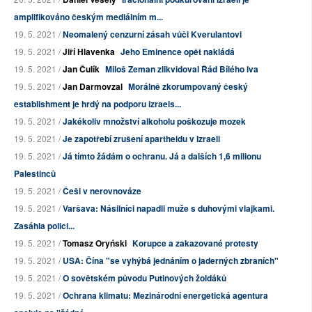
amplifikováno českým mediálním m...
19. 5. 2021 /
Neomalený cenzurní zásah vůči Kverulantovi
19. 5. 2021 /
Jiří Hlavenka
Jeho Eminence opět nakládá
19. 5. 2021 /
Jan Čulík
Miloš Zeman zlikvidoval Řád Bílého lva
19. 5. 2021 /
Jan Darmovzal
Morálně zkorumpovaný český
establishment je hrdý na podporu izraels...
19. 5. 2021 /
Jakékoliv množství alkoholu poškozuje mozek
19. 5. 2021 /
Je zapotřebí zrušení apartheidu v Izraeli
19. 5. 2021 /
Já tímto žádám o ochranu. Já a dalších 1,6 milionu
Palestinců
19. 5. 2021 /
Češi v nerovnováze
19. 5. 2021 /
Varšava: Násilníci napadli muže s duhovými vlajkami.
Zasáhla polici...
19. 5. 2021 /
Tomasz Oryński
Korupce a zakazované protesty
19. 5. 2021 /
USA: Čína "se vyhýbá jednáním o jaderných zbraních"
19. 5. 2021 /
O sovětském původu Putinových žoldáků
19. 5. 2021 /
Ochrana klimatu: Mezinárodní energetická agentura