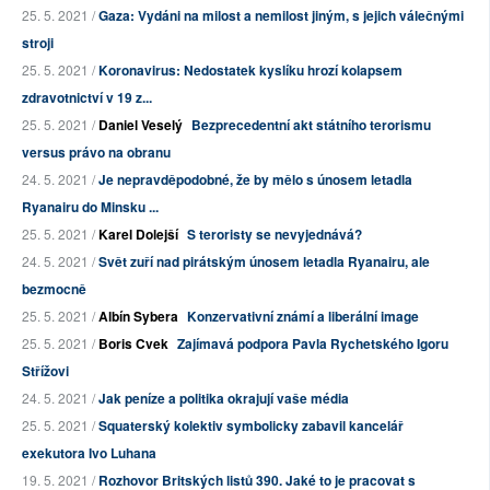
25. 5. 2021 /
Gaza: Vydáni na milost a nemilost jiným, s jejich válečnými
stroji
25. 5. 2021 /
Koronavirus: Nedostatek kyslíku hrozí kolapsem
zdravotnictví v 19 z...
25. 5. 2021 /
Daniel Veselý
Bezprecedentní akt státního terorismu
versus právo na obranu
24. 5. 2021 /
Je nepravděpodobné, že by mělo s únosem letadla
Ryanairu do Minsku ...
25. 5. 2021 /
Karel Dolejší
S teroristy se nevyjednává?
24. 5. 2021 /
Svět zuří nad pirátským únosem letadla Ryanairu, ale
bezmocně
25. 5. 2021 /
Albín Sybera
Konzervativní známí a liberální image
25. 5. 2021 /
Boris Cvek
Zajímavá podpora Pavla Rychetského Igoru
Střížovi
24. 5. 2021 /
Jak peníze a politika okrajují vaše média
25. 5. 2021 /
Squaterský kolektiv symbolicky zabavil kancelář
exekutora Ivo Luhana
19. 5. 2021 /
Rozhovor Britských listů 390. Jaké to je pracovat s