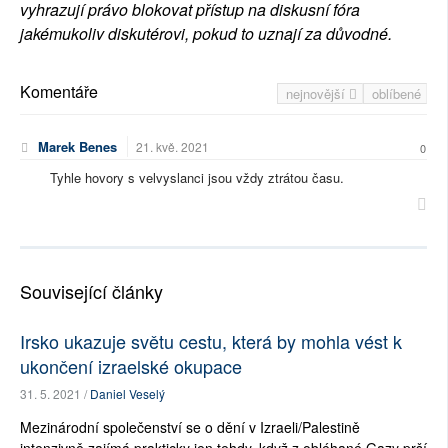
vyhrazují právo blokovat přístup na diskusní fóra
jakémukoliv diskutérovi, pokud to uznají za důvodné.
Komentáře
nejnovější
oblíbené
Marek Benes
21. kvě. 2021
0
Tyhle hovory s velvyslanci jsou vždy ztrátou času.
Související články
Irsko ukazuje světu cestu, která by mohla vést k
ukončení izraelské okupace
31. 5. 2021 /
Daniel Veselý
Mezinárodní společenství se o dění v Izraeli/Palestině