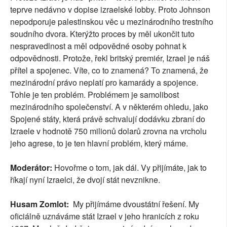
teprve nedávno v dopise izraelské lobby. Proto Johnson
nepodporuje palestinskou věc u mezinárodního trestního
soudního dvora. Kterýžto proces by měl ukončit tuto
nespravedlnost a měl odpovědné osoby pohnat k
odpovědnosti. Protože, řekl britský premiér, Izrael je náš
přítel a spojenec. Víte, co to znamená? To znamená, že
mezinárodní právo neplatí pro kamarády a spojence.
Tohle je ten problém. Problémem je samolibost
mezinárodního společenství. A v některém ohledu, jako
Spojené státy, která právě schvalují dodávku zbraní do
Izraele v hodnotě 750 milionů dolarů zrovna na vrcholu
jeho agrese, to je ten hlavní problém, který máme.
Moderátor:
Hovořme o tom, jak dál. Vy přijímáte, jak to
říkají nyní Izraelci, že dvojí stát nevznikne.
Husam Zomlot:
My přijímáme dvoustátní řešení. My
oficiálně uznáváme stát Izrael v jeho hranicích z roku