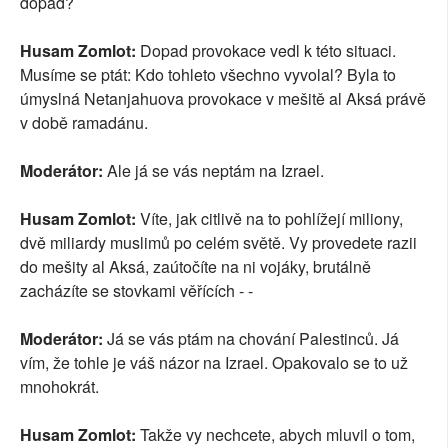
dopad?
Husam Zomlot:
Dopad provokace vedl k této situaci.
Musíme se ptát: Kdo tohleto všechno vyvolal? Byla to
úmyslná Netanjahuova provokace v mešitě al Aksá právě
v době ramadánu.
Moderátor:
Ale já se vás neptám na Izrael.
Husam Zomlot:
Víte, jak citlivě na to pohlížejí miliony,
dvě miliardy muslimů po celém světě. Vy provedete razii
do mešity al Aksá, zaútočíte na ni vojáky, brutálně
zacházíte se stovkami věřících - -
Moderátor:
Já se vás ptám na chování Palestinců. Já
vím, že tohle je váš názor na Izrael. Opakovalo se to už
mnohokrát.
Husam Zomlot:
Takže vy nechcete, abych mluvil o tom,