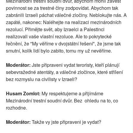
Mezinárodní trestní soudní dvůr, abychom mohli zavést
povinnost se za trestné činy zodpovídat. Abychom tak
zabránili Izraeli páchat válečné zločiny. Neblokujte nás. A
zapáté, nakonec: Naléhejte na realizaci mezinárodních
rezolucí. Přimějte svět, aby Izraelci a Palestinci
realizovali vaše vlastní rezoluce. Ale to pokrytecké
řečnění, že "My věříme v dvojstátní řešení", že jsme tak
smutní, kolik lidí bylo zabito, tomu my už nevěříme.
Moderátor:
Jste připraveni vydat teroristy, kteří plánují
sebevražedné atentáty, a válečné zločince, které střílení
bez rozmyslu na civilisty v Izraeli?
Husam Zomlot:
My respektujeme a přijímáme
Mezinárodní trestní soudní dvůr. Bez ohledu na to, co
rozhodne.
Moderátor:
Takže vy jste připraveni je vydat?