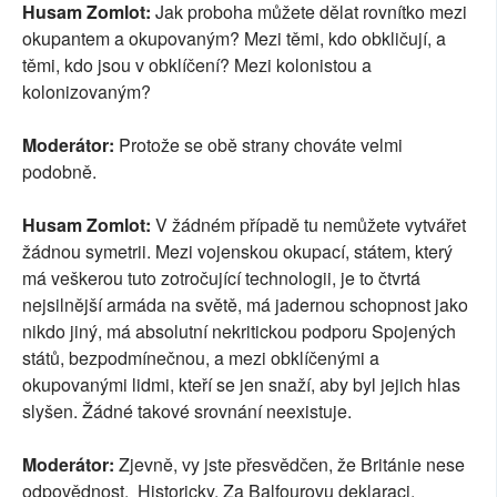
Husam Zomlot:
Jak proboha můžete dělat rovnítko mezi
okupantem a okupovaným? Mezi těmi, kdo obkličují, a
těmi, kdo jsou v obklíčení? Mezi kolonistou a
kolonizovaným?
Moderátor:
Protože se obě strany chováte velmi
podobně.
Husam Zomlot:
V žádném případě tu nemůžete vytvářet
žádnou symetrii. Mezi vojenskou okupací, státem, který
má veškerou tuto zotročující technologii, je to čtvrtá
nejsilnější armáda na světě, má jadernou schopnost jako
nikdo jiný, má absolutní nekritickou podporu Spojených
států, bezpodmínečnou, a mezi obklíčenými a
okupovanými lidmi, kteří se jen snaží, aby byl jejich hlas
slyšen. Žádné takové srovnání neexistuje.
Moderátor:
Zjevně, vy jste přesvědčen, že Británie nese
odpovědnost. Historicky. Za Balfourovu deklaraci.