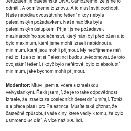
Jeruzalém je palestinská DNA. Samozřejmě, že jsme to
odmítli. A odmítneme to znovu. A to musí svět pochopit.
Naše nabídka dvoustátního řešení nikdy nebyla
palestinským požadavkem. Naše nabídka byla
palestinským ústupkem. Přijali jsme požadavek
mezinárodního společenství, který nám byl předložen a to
bylo maximum, které jsme mohli Izraeli nabidnout a
minimum, které jsou mohli přijmout. My nepřijmeme míň
než to. I za sto let si Palestinci budou uvědomovat, že toto
dvojstátní řešení, i když bylo neférové, bylo to absolutní
minimum, jaké bychom mohli přijmout.
Moderátor:
Mluvil jsem tu včera s izraelskou
velvyslankyní. Řekli jsem jí, že je to také odpovědnost
Izraele, že Izraelci za posledních deset dní umírají. Totéž
ale přece platí i pro Palestince. Musíte také přiznat, že
částečně způsobují vaše činy, které vedly k tomu, že bylo
usmrceno 64 dětí. A více než 200 lidí.