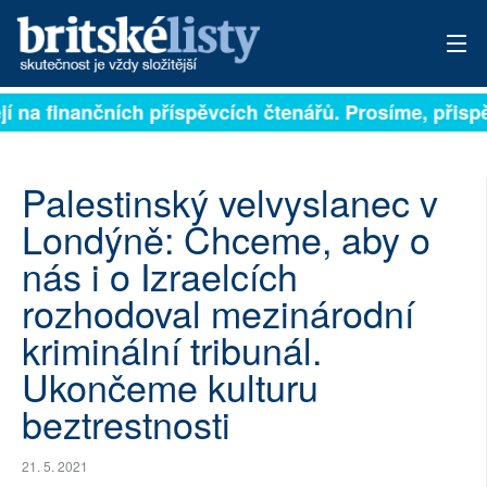
í na finančních příspěvcích čtenářů. Prosíme, přispějt
PŘIHLÁSIT
AKTUÁLNÍ VYDÁNÍ
Palestinský velvyslanec v
ARCHIV
Londýně: Chceme, aby o
nás i o Izraelcích
ROZHOVORY
rozhodoval mezinárodní
TÉMATA
kriminální tribunál.
NEJČTENĚJŠÍ ZA 7 DNÍ
Ukončeme kulturu
beztrestnosti
AUTOŘI
PŘÍSPĚVKY NA PROVOZ
21. 5. 2021