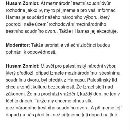
Husam Zomlot:
Ať mezinárodní trestní soudní dvůr
rozhodne jakkoliv, my to přijmeme a pro vaši informaci
Hamas je součástí našeho národního výboru, který
podrobil naše území rozhodování mezinárodního
trestního soudního dvoru. Takže i Hamas jej akceptuje.
Moderátor:
Takže teroristi a váleční zločinci budou
pohnáni k odpovědnosti.
Husam Zomlot:
Mluvčí pro palestinský národní výbor,
který předložil případ Izraele mezinárodnímu strestnímu
soudnímu dvoru, byl předák z Hamasu. Palestinský lid
chce ukončit kulturu beztrestnosti. Že Izrael stojí nad
zákonem. Že mu prochází vraždění, každý den, ne jen v
těchto dnech. Takže my chceme plnou sílu
mezinárodního trestního soudního dvora. A přijmeme její
dopad na nás předtím, než přijmeme její dopad na jiné.