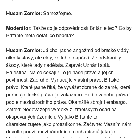
Husam Zomlot:
Samozřejmě.
Moderátor:
Takže co je odpovědností Británie teď? Co by
Británie měla dělat, co nedělá?
Husam Zomlot:
Já chci jasné angažmá od britské vlády,
nikoliv slovy, ale činy, že tohle napraví. Že odstraní ty
škody, které tady nadělala. Zaprvé: Uznání státu
Palestina. Na co čekají? To je naše právo a jejich
povinnost. Zadruhé: Vynucujte vlastní právo. Britské
právo. Které jasně říká, že vyvážet zbraně do země, která
porušuje lidská práva, je zakázáno. Podle vašeho práva i
podle mezinárodního práva. Okamžité zbrojní embargo.
Zatřetí: Nedovážejte výrobky z izraelských osad na
okupovaných územích. Vy jako Británie to
charakterizujete jako protizákonné. Začtvrté: Mezitím nám
dovolte použít mezinárodních mechanismů jako je