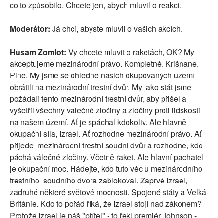
co to způsobilo. Chcete jen, abych mluvil o reakci.
Moderátor:
Já chci, abyste mluvil o vašich akcích.
Husam Zomlot:
Vy chcete mluvit o raketách, OK? My
akceptujeme mezinárodní právo. Kompletně. Krišnane.
Plně. My jsme se ohledně našich okupovaných území
obrátili na mezinárodní trestní dvůr. My jako stát jsme
požádali tento mezinárodní trestní dvůr, aby přišel a
vyšetřil všechny válečné zločiny a zločiny proti lidskosti
na našem území. Ať je spáchal kdokoliv. Ale hlavně
okupační síla, Izrael. Ať rozhodne mezinárodní právo. Ať
přijede mezinárodní trestní soudní dvůr a rozhodne, kdo
páchá válečné zločiny. Včetně raket. Ale hlavní pachatel
je okupační moc. Hádejte, kdo tuto věc u mezinárodního
trestního soudního dvora zablokoval. Zaprvé Izrael,
zadruhé některé světové mocnosti. Spojené státy a Velká
Británie. Kdo to pořád říká, že Izrael stojí nad zákonem?
Protože Izrael je náš "přítel" - to řekl premiér Johnson -