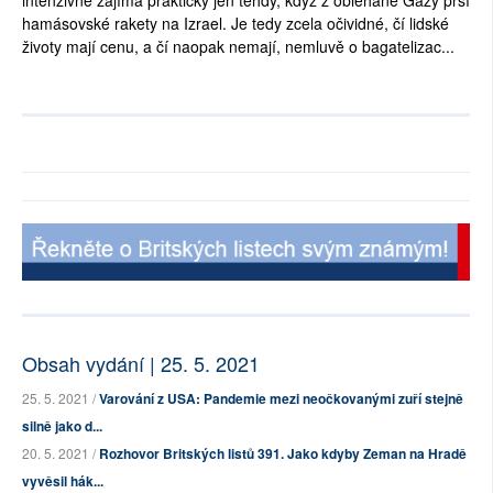
intenzivně zajímá prakticky jen tehdy, když z obléhané Gazy prší
hamásovské rakety na Izrael. Je tedy zcela očividné, čí lidské
životy mají cenu, a čí naopak nemají, nemluvě o bagatelizac...
Obsah vydání | 25. 5. 2021
25. 5. 2021 /
Varování z USA: Pandemie mezi neočkovanými zuří stejně
silně jako d...
20. 5. 2021 /
Rozhovor Britských listů 391. Jako kdyby Zeman na Hradě
vyvěsil hák...