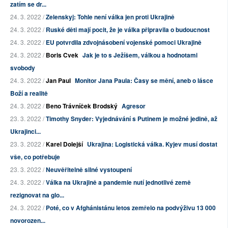
zatím se dr...
24. 3. 2022 /
Zelenskyj: Tohle není válka jen proti Ukrajině
24. 3. 2022 /
Ruské děti mají pocit, že je válka připravila o budoucnost
24. 3. 2022 /
EU potvrdila zdvojnásobení vojenské pomoci Ukrajině
24. 3. 2022 /
Boris Cvek
Jak je to s Ježíšem, válkou a hodnotami
svobody
24. 3. 2022 /
Jan Paul
Monitor Jana Paula: Časy se mění, aneb o lásce
Boží a realitě
24. 3. 2022 /
Beno Trávníček Brodský
Agresor
23. 3. 2022 /
Timothy Snyder: Vyjednávání s Putinem je možné jedině, až
Ukrajinci...
23. 3. 2022 /
Karel Dolejší
Ukrajina: Logistická válka. Kyjev musí dostat
vše, co potřebuje
23. 3. 2022 /
Neuvěřitelně silné vystoupení
24. 3. 2022 /
Válka na Ukrajině a pandemie nutí jednotlivé země
rezignovat na glo...
24. 3. 2022 /
Poté, co v Afghánistánu letos zemřelo na podvýživu 13 000
novorozen...