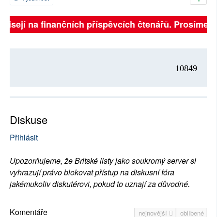
ávisejí na finančních příspěvcích čtenářů. Prosíme, př
10849
Diskuse
Přihlásit
Upozorňujeme, že Britské listy jako soukromý server si
vyhrazují právo blokovat přístup na diskusní fóra
jakémukoliv diskutérovi, pokud to uznají za důvodné.
Komentáře
nejnovější
oblíbené