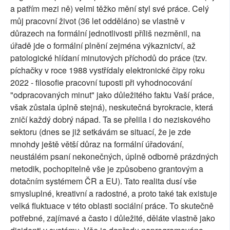
a patřím mezi ně) velmi těžko mění styl své práce. Celý
můj pracovní život (36 let odděláno) se vlastně v
důrazech na formální jednotlivosti příliš nezměnil, na
úřadě jde o formální plnění zejména výkaznictví, až
patologické hlídaní minutových příchodů do práce (tzv.
píchačky v roce 1988 vystřídaly elektronické čipy roku
2022 - filosofie pracovní tuposti při vyhodnocování
"odpracovaných minut" jako důležitého faktu Vaší práce,
však zůstala úplně stejná), neskutečná byrokracie, která
zničí každý dobrý nápad. Ta se přelila i do neziskového
sektoru (dnes se již setkávám se situací, že je zde
mnohdy ještě větší důraz na formální úřadování,
neustálém psaní nekonečných, úplně odborně prázdných
metodik, pochopitelně vše je způsobeno grantovým a
dotačním systémem ČR a EU). Tato realita dusí vše
smysluplné, kreativní a radostné, a proto také tak existuje
velká fluktuace v této oblasti sociální práce. To skutečně
potřebné, zajímavé a často i důležité, děláte vlastně jako