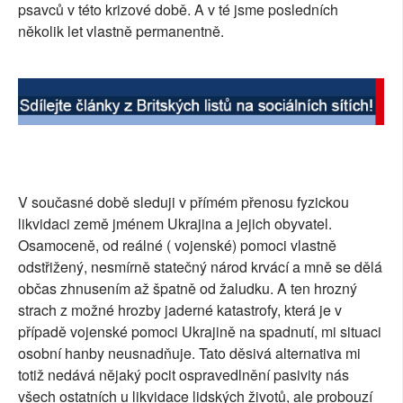
psavců v této krizové době. A v té jsme posledních
několik let vlastně permanentně.
V současné době sleduji v přímém přenosu fyzickou
likvidaci země jménem Ukrajina a jejich obyvatel.
Osamoceně, od reálné ( vojenské) pomoci vlastně
odstřižený, nesmírně statečný národ krvácí a mně se dělá
občas zhnusením až špatně od žaludku. A ten hrozný
strach z možné hrozby jaderné katastrofy, která je v
případě vojenské pomoci Ukrajině na spadnutí, mi situaci
osobní hanby neusnadňuje. Tato děsivá alternativa mi
totiž nedává nějaký pocit ospravedlnění pasivity nás
všech ostatních u likvidace lidských životů, ale probouzí