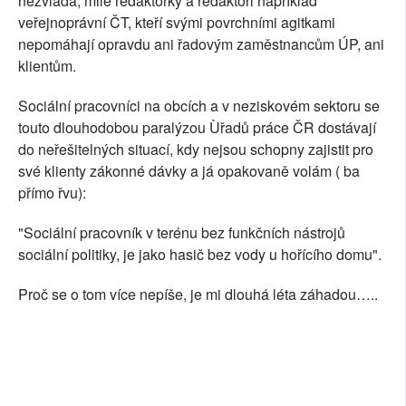
nezvládá, milé redaktorky a redaktoři například
veřejnoprávní ČT, kteří svými povrchními agitkami
nepomáhají opravdu ani řadovým zaměstnancům ÚP, ani
klientům.
Sociální pracovníci na obcích a v neziskovém sektoru se
touto dlouhodobou paralýzou Ùřadů práce ČR dostávají
do neřešitelných situací, kdy nejsou schopny zajistit pro
své klienty zákonné dávky a já opakovaně volám ( ba
přímo řvu):
"Sociální pracovník v terénu bez funkčních nástrojů
sociální politiky, je jako hasič bez vody u hořícího domu".
Proč se o tom více nepíše, je mi dlouhá léta záhadou…..