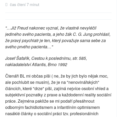
čas čtení 7 minut
SOCIÁLNÍ SÍTĚ
RUBRIKY
"…Již Freud nakonec vyznal, že vlastně nevyléčil
PLNÁ VERZE STRÁNEK
jediného svého pacienta, a jeho žák C. G. Jung prohlásil,
že pravý psychiatr je ten, který považuje sama sebe za
svého prvého pacienta…"
Josef Šafařík, Cestou k poslednímu, str. 585,
nakladatelství Atlantis, Brno 1992
Čtenáři BL mi občas píši ( ne, že by jich bylo nějak moc,
ale pochlubit se musím), že je na "nenovinářských"
článcích, které "drze" píši, zajímá nejvíce osobní vhled a
subjektivní poznatky z praxe a každodenní reality sociální
práce. Zejména pakliže se mi podaří přesáhnout
odborným fachidiotismem a infantilním optimismem
nasáklé články o sociální práci tzv. profesionálních