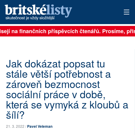
sejí na finančních příspěvcích čtenářů. Prosíme, přisp
PŘIHLÁSIT
AKTUÁLNÍ VYDÁNÍ
ARCHIV
Jak dokázat popsat tu
stále větší potřebnost a
ROZHOVORY
zároveň bezmocnost
TÉMATA
sociální práce v době,
která se vymyká z kloubů a
NEJČTENĚJŠÍ ZA 7 DNÍ
šílí?
AUTOŘI
21. 3. 2022 /
Pavel Veleman
PŘÍSPĚVKY NA PROVOZ