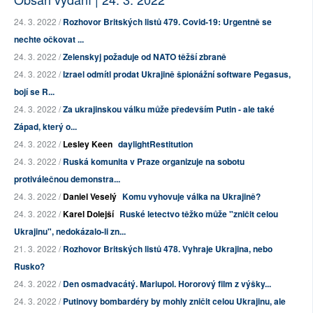
24. 3. 2022 /
Rozhovor Britských listů 479. Covid-19: Urgentně se
nechte očkovat ...
24. 3. 2022 /
Zelenskyj požaduje od NATO těžší zbraně
24. 3. 2022 /
Izrael odmítl prodat Ukrajině špionážní software Pegasus,
bojí se R...
24. 3. 2022 /
Za ukrajinskou válku může především Putin - ale také
Západ, který o...
24. 3. 2022 /
Lesley Keen
daylightRestitution
24. 3. 2022 /
Ruská komunita v Praze organizuje na sobotu
protiválečnou demonstra...
24. 3. 2022 /
Daniel Veselý
Komu vyhovuje válka na Ukrajině?
24. 3. 2022 /
Karel Dolejší
Ruské letectvo těžko může "zničit celou
Ukrajinu", nedokázalo-li zn...
21. 3. 2022 /
Rozhovor Britských listů 478. Vyhraje Ukrajina, nebo
Rusko?
24. 3. 2022 /
Den osmadvacátý. Mariupol. Hororový film z výšky...
24. 3. 2022 /
Putinovy bombardéry by mohly zničit celou Ukrajinu, ale