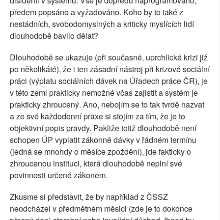
disidenti v systému. Vše je dopředu naprogramováno,
předem popsáno a vyžadováno. Koho by to také z
nestádních, svobodomyslných a kriticky myslících lidí
dlouhodobě bavilo dělat?
Dlouhodobě se ukazuje (při současné, uprchlické krizi již
po několikáté), že i ten zásadní nástroj při krizové sociální
práci (výplatu sociálních dávek na Úřadech práce ČR), je
v této zemi prakticky nemožné včas zajistit a systém je
prakticky zhroucený. Ano, nebojím se to tak tvrdě nazvat
a ze své každodenní praxe si stojím za tím, že je to
objektivní popis pravdy. Pakliže totiž dlouhodobě není
schopen ÚP vyplatit zákonné dávky v řádném termínu
(jedná se mnohdy o měsíce zpoždění), jde fakticky o
zhroucenou instituci, která dlouhodobě neplní své
povinnosti určené zákonem.
Zkusme si představit, že by například z ČSSZ
neodcházel v předmětném měsici (zde je to dokonce