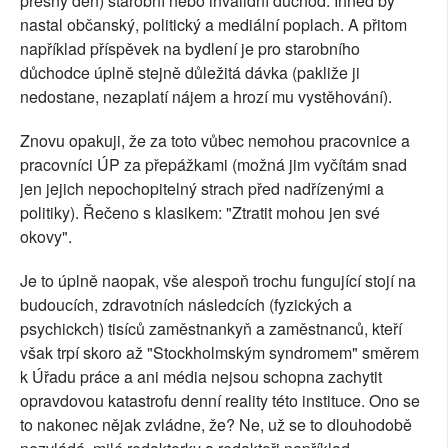
přesný den) starobní nebo invalidní důchod. Ihned by
nastal občanský, politický a mediální poplach. A přitom
například příspěvek na bydlení je pro starobního
důchodce úplně stejně důležitá dávka (pakliže ji
nedostane, nezaplatí nájem a hrozí mu vystěhování).
Znovu opakuji, že za toto vůbec nemohou pracovnice a
pracovníci ÚP za přepážkami (možná jim vyčítám snad
jen jejich nepochopitelný strach před nadřízenými a
politiky). Řečeno s klasikem: "Ztratit mohou jen své
okovy".
Je to úplně naopak, vše alespoň trochu fungující stojí na
budoucích, zdravotních následcích (fyzických a
psychickch) tisíců zaměstnankyň a zaměstnanců, kteří
však trpí skoro až "Stockholmským syndromem" směrem
k Úřadu práce a ani média nejsou schopna zachytit
opravdovou katastrofu denní reality této instituce. Ono se
to nakonec nějak zvládne, že? Ne, už se to dlouhodobě