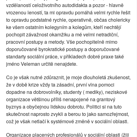
vzdělaností celoživotního autodidakta a pozor - hlavně
vrozenou leností, ta mi opravdu pomáhá velmi rychle řešit
to opravdu podstatné rychle, operativně, občas cholericky
ke všem ostatním kolegyním a kolegům, kteří nechtějí
pochopit závažnost okamžiku a mé velmi netradiční,
pracovní postupy a metody. Vše pochopitelně mimo
doporučované byrokratické postupy a doporučované
standarty sociální práce, v příkladech dobré praxe také
jméno Veleman určitě nenajdete.
Co je však nutné zdůraznit, je moje dlouholetá zkušenost,
že v době krize vždy ta zásadní, první vlna pomoci
dopadne na dobrovolníky, studenty ( mediky), neziskové
organizace většinou příliš nenapojené na grantový
byznys a obyčejnou lidskou dobrotu. Politici si na tuto
skutečnost naprosto zvykli a berou to jako samozřejmost,
což je však netlačí k systémové změně v sociální oblasti.
Organizace placených profesionálů v sociální oblasti (žiji