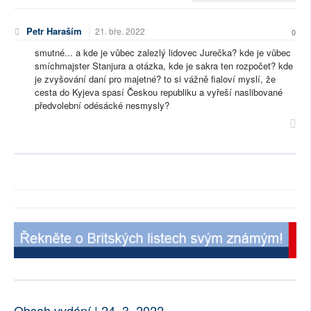
Petr Haraším
21. bře. 2022
0
smutné... a kde je vůbec zalezlý lidovec Jurečka? kde je vůbec
smíchmajster Stanjura a otázka, kde je sakra ten rozpočet? kde
je zvyšování daní pro majetné? to si vážně fialoví myslí, že
cesta do Kyjeva spasí Českou republiku a vyřeší naslibované
předvolební odésácké nesmysly?
Obsah vydání | 24. 3. 2022