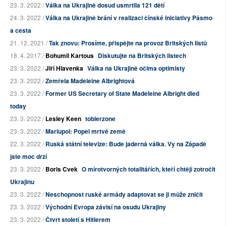
23. 3. 2022 /
Válka na Ukrajině dosud usmrtila 121 dětí
24. 3. 2022 /
Válka na Ukrajině brání v realizaci čínské iniciativy Pásmo
a cesta
21. 12. 2021 /
Tak znovu: Prosíme, přispějte na provoz Britských listů
18. 4. 2017 /
Bohumil Kartous
Diskutujte na Britských listech
23. 3. 2022 /
Jiří Hlavenka
Válka na Ukrajině očima optimisty
23. 3. 2022 /
Zemřela Madeleine Albrightová
23. 3. 2022 /
Former US Secretary of State Madeleine Albright died
today
23. 3. 2022 /
Lesley Keen
toblerzone
23. 3. 2022 /
Mariupol: Popel mrtvé země
22. 3. 2022 /
Ruská státní televize: Bude jaderná válka. Vy na Západě
jste moc drzí
23. 3. 2022 /
Boris Cvek
O mírotvorných totalitářích, kteří chtějí zotročit
Ukrajinu
23. 3. 2022 /
Neschopnost ruské armády adaptovat se ji může zničit
23. 3. 2022 /
Východní Evropa závisí na osudu Ukrajiny
23. 3. 2022 /
Čtvrt století s Hitlerem