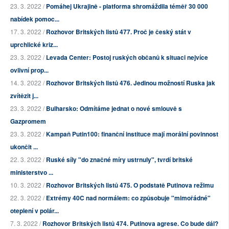
23. 3. 2022 /
Pomáhej Ukrajině - platforma shromáždila téměř 30 000
nabídek pomoc...
17. 3. 2022 /
Rozhovor Britských listů 477. Proč je český stát v
uprchlické kriz...
23. 3. 2022 /
Levada Center: Postoj ruských občanů k situaci nejvíce
ovlivní prop...
14. 3. 2022 /
Rozhovor Britských listů 476. Jedinou možností Ruska jak
zvítězit j...
23. 3. 2022 /
Bulharsko: Odmítáme jednat o nové smlouvě s
Gazpromem
23. 3. 2022 /
Kampaň Putin100: finanční instituce mají morální povinnost
ukončit ...
22. 3. 2022 /
Ruské síly "do značné míry ustrnuly", tvrdí britské
ministerstvo ...
10. 3. 2022 /
Rozhovor Britských listů 475. O podstatě Putinova režimu
22. 3. 2022 /
Extrémy 40C nad normálem: co způsobuje "mimořádné"
oteplení v polár...
7. 3. 2022 /
Rozhovor Britských listů 474. Putinova agrese. Co bude dál?