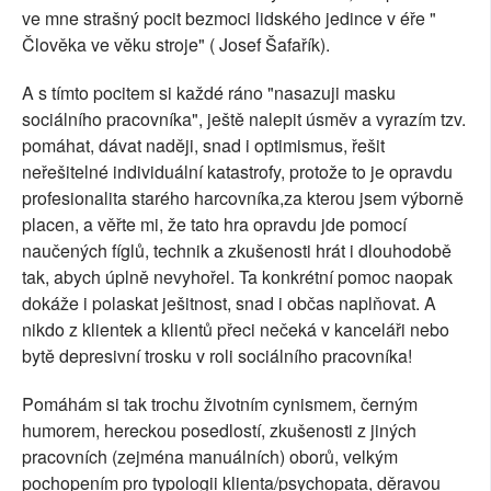
ve mne strašný pocit bezmoci lidského jedince v éře "
Člověka ve věku stroje" ( Josef Šafařík).
A s tímto pocitem si každé ráno "nasazuji masku
sociálního pracovníka", ještě nalepit úsměv a vyrazím tzv.
pomáhat, dávat naději, snad i optimismus, řešit
neřešitelné individuální katastrofy, protože to je opravdu
profesionalita starého harcovníka,za kterou jsem výborně
placen, a věřte mi, že tato hra opravdu jde pomocí
naučených fíglů, technik a zkušenosti hrát i dlouhodobě
tak, abych úplně nevyhořel. Ta konkrétní pomoc naopak
dokáže i polaskat ješitnost, snad i občas naplňovat. A
nikdo z klientek a klientů přeci nečeká v kanceláři nebo
bytě depresivní trosku v roli sociálního pracovníka!
Pomáhám si tak trochu životním cynismem, černým
humorem, hereckou posedlostí, zkušenosti z jiných
pracovních (zejména manuálních) oborů, velkým
pochopením pro typologii klienta/psychopata, děravou