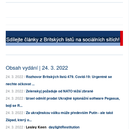
Obsah vydání | 24. 3. 2022
24. 3. 2022 /
Rozhovor Britských listů 479. Covid-19: Urgentně se
nechte očkovat ...
24. 3. 2022 /
Zelenskyj požaduje od NATO těžší zbraně
24. 3. 2022 /
Izrael odmítl prodat Ukrajině špionážní software Pegasus,
bojí se R...
24. 3. 2022 /
Za ukrajinskou válku může především Putin - ale také
Západ, který o...
24. 3. 2022 /
Lesley Keen
daylightRestitution