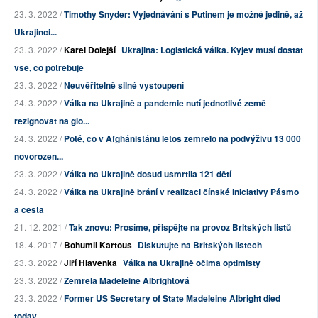
23. 3. 2022 /
Timothy Snyder: Vyjednávání s Putinem je možné jedině, až
Ukrajinci...
23. 3. 2022 /
Karel Dolejší
Ukrajina: Logistická válka. Kyjev musí dostat
vše, co potřebuje
23. 3. 2022 /
Neuvěřitelně silné vystoupení
24. 3. 2022 /
Válka na Ukrajině a pandemie nutí jednotlivé země
rezignovat na glo...
24. 3. 2022 /
Poté, co v Afghánistánu letos zemřelo na podvýživu 13 000
novorozen...
23. 3. 2022 /
Válka na Ukrajině dosud usmrtila 121 dětí
24. 3. 2022 /
Válka na Ukrajině brání v realizaci čínské iniciativy Pásmo
a cesta
21. 12. 2021 /
Tak znovu: Prosíme, přispějte na provoz Britských listů
18. 4. 2017 /
Bohumil Kartous
Diskutujte na Britských listech
23. 3. 2022 /
Jiří Hlavenka
Válka na Ukrajině očima optimisty
23. 3. 2022 /
Zemřela Madeleine Albrightová
23. 3. 2022 /
Former US Secretary of State Madeleine Albright died
today