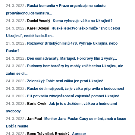
24. 3. 2022 /
Ruská komunita v Praze organizuje na sobotu
protiválečnou demonstra...
24. 3. 2022 /
Daniel Veselý
Komu vyhovuje válka na Ukrajině?
24. 3. 2022 /
Karel Dolejší
Ruské letectvo těžko může "zničit celou
Ukrajinu", nedokázalo-li zn...
21. 3. 2022 /
Rozhovor Britských listů 478. Vyhraje Ukrajina, nebo
Rusko?
24. 3. 2022 /
Den osmadvacátý. Mariupol. Hororový film z výšky...
24. 3. 2022 /
Putinovy bombardéry by mohly zničit celou Ukrajinu, ale
zatím se dr...
24. 3. 2022 /
Zelenskyj: Tohle není válka jen proti Ukrajině
24. 3. 2022 /
Ruské děti mají pocit, že je válka připravila o budoucnost
24. 3. 2022 /
EU potvrdila zdvojnásobení vojenské pomoci Ukrajině
24. 3. 2022 /
Boris Cvek
Jak je to s Ježíšem, válkou a hodnotami
svobody
24. 3. 2022 /
Jan Paul
Monitor Jana Paula: Časy se mění, aneb o lásce
Boží a realitě
24. 3. 2022 /
Beno Trávníček Brodský
Agresor