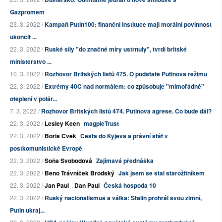
Gazpromem
23. 3. 2022 /
Kampaň Putin100: finanční instituce mají morální povinnost
ukončit ...
22. 3. 2022 /
Ruské síly "do značné míry ustrnuly", tvrdí britské
ministerstvo ...
10. 3. 2022 /
Rozhovor Britských listů 475. O podstatě Putinova režimu
22. 3. 2022 /
Extrémy 40C nad normálem: co způsobuje "mimořádné"
oteplení v polár...
7. 3. 2022 /
Rozhovor Britských listů 474. Putinova agrese. Co bude dál?
22. 3. 2022 /
Lesley Keen
magpieTrust
22. 3. 2022 /
Boris Cvek
Cesta do Kyjeva a právní stát v
postkomunistické Evropě
22. 3. 2022 /
Soňa Svobodová
Zajímavá přednáška
22. 3. 2022 /
Beno Trávníček Brodský
Jak jsem se stal starožitníkem
22. 3. 2022 /
Jan Paul
,
Dan Paul
Česká hospoda 10
22. 3. 2022 /
Ruský nacionalismus a válka: Stalin prohrál svou zimní,
Putin ukraj...