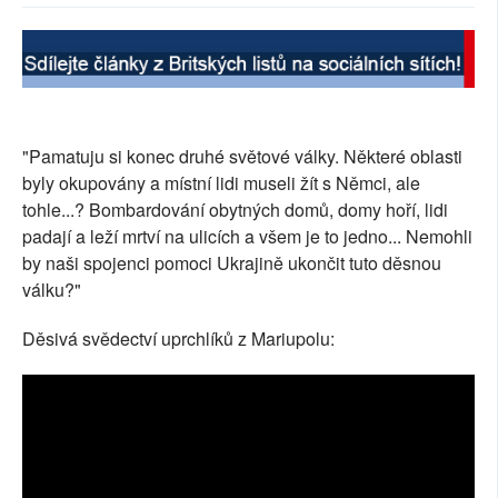
SOCIÁLNÍ SÍTĚ
RUBRIKY
PLNÁ VERZE STRÁNEK
"Pamatuju si konec druhé světové války. Některé oblasti
byly okupovány a místní lidi museli žít s Němci, ale
tohle...? Bombardování obytných domů, domy hoří, lidi
padají a leží mrtví na ulicích a všem je to jedno... Nemohli
by naši spojenci pomoci Ukrajině ukončit tuto děsnou
válku?"
Děsivá svědectví uprchlíků z Mariupolu: