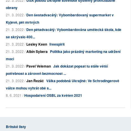
22. 3. 2022 /
USA pošlou Ukrajině sovětské systémy protivzdušné
obrany
21. 3. 2022 /
Den šestadvacátý: Vybombardovaný supermarket v
Kyjevě, pět mrtvých
21. 3. 2022 /
Den pětadvacátý: Vybombardována umělecká škola, kde
se skrývalo 400...
21. 3. 2022 /
Lesley Keen
freespirit
21. 3. 2022 /
Albín Sybera
Politika jako prázdný marketing na udržení
moci
21. 3. 2022 /
Pavel Veleman
Jak dokázat popsat tu stále větší
potřebnost a zároveň bezmocnost ...
21. 3. 2022 /
Jan Řezáč
Válka podobná Ukrajině: Ve Schrodingerově
válce mohou vyhrát obě s...
8. 6. 2021 /
Hospodaření OSBL za květen 2021
Britské listy