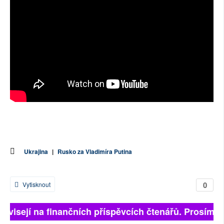
Ukrajina
|
Rusko za Vladimíra Putina
0
Vytisknout
závisejí na finančních příspěvcích čtenářů. Prosíme, 