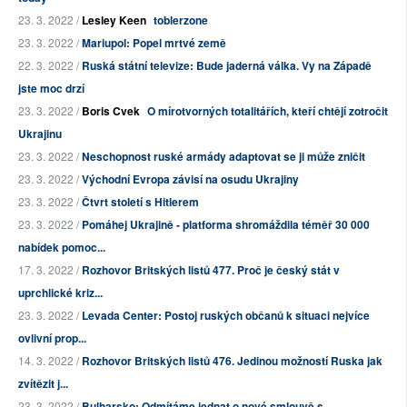
23. 3. 2022 /
Lesley Keen
toblerzone
23. 3. 2022 /
Mariupol: Popel mrtvé země
22. 3. 2022 /
Ruská státní televize: Bude jaderná válka. Vy na Západě
jste moc drzí
23. 3. 2022 /
Boris Cvek
O mírotvorných totalitářích, kteří chtějí zotročit
Ukrajinu
23. 3. 2022 /
Neschopnost ruské armády adaptovat se ji může zničit
23. 3. 2022 /
Východní Evropa závisí na osudu Ukrajiny
23. 3. 2022 /
Čtvrt století s Hitlerem
23. 3. 2022 /
Pomáhej Ukrajině - platforma shromáždila téměř 30 000
nabídek pomoc...
17. 3. 2022 /
Rozhovor Britských listů 477. Proč je český stát v
uprchlické kriz...
23. 3. 2022 /
Levada Center: Postoj ruských občanů k situaci nejvíce
ovlivní prop...
14. 3. 2022 /
Rozhovor Britských listů 476. Jedinou možností Ruska jak
zvítězit j...
23. 3. 2022 /
Bulharsko: Odmítáme jednat o nové smlouvě s