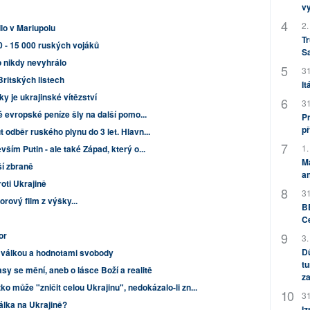
v
2.
lo v Mariupolu
Tr
 - 15 000 ruských vojáků
S
o nikdy nevyhrálo
31
Britských listech
It
y je ukrajinské vítězství
31
é evropské peníze šly na další pomo...
Pr
př
odběr ruského plynu do 3 let. Hlavn...
1.
ším Putin - ale také Západ, který o...
M
ší zbraně
an
roti Ukrajině
31
rový film z výšky...
BB
C
or
3.
Dů
, válkou a hodnotami svobody
tu
sy se mění, aneb o lásce Boží a realitě
za
ko může "zničit celou Ukrajinu", nedokázalo-li zn...
31
lka na Ukrajině?
Iz