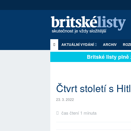
AKTUÁLNÍ VYDÁNÍ
ARCHIV
ROZ
Britské listy plně z
Čtvrt století s Hi
23. 3. 2022
čas čtení 1 minuta