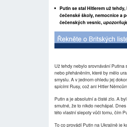
Putin se stal Hitlerem už tehdy
čečenské školy, nemocnice a por
čečenských vesnic,
upozorňuj
Už tehdy nebylo srovnávání Putina 
nebo přeháněním, které by mělo uraz
smyslu. A v jednom ohledu jej doko
spícími Rusy, což ani Hitler Němcům
Putin a je absolutní a čisté zlo. A b
smutné, že to nikdo nechápal. Dnes 
této vlastní slepoty vůči tomu, čím P
To co provádí Putin na Ukrajině je k