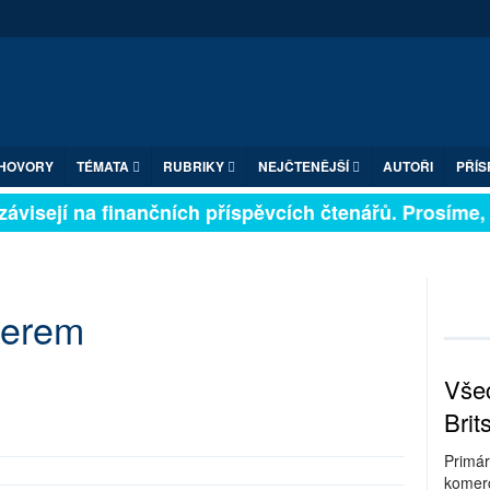
HOVORY
TÉMATA
RUBRIKY
NEJČTENĚJŠÍ
AUTOŘI
PŘÍS
ávisejí na finančních příspěvcích čtenářů. Prosíme, př
tlerem
Všec
Brit
Primár
komerc