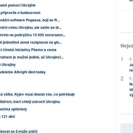
enské pomoci Ukrajině
a připravila o budoucnost
onážní software Pegasus, bojí se R...
it celou Ukrajinu, ale zatím se dr...
mřelo na podvýživu 13 000 novorozen...
 jednotlivé země rezignovat na glo...
Nejsd
ci čínské iniciativy Pásmo a cesta
tinem je možné jedině, až Ukrajinci...
6.
 Ukrajiny
Ja
ře
deleine Albright died today
6.
NA
ob
ká válka. Kyjev musí dostat vše, co potřebuje
v
tářích, kteří chtějí zotročit Ukrajinu
 očima optimisty
 121 dětí
vat se ji může zničit