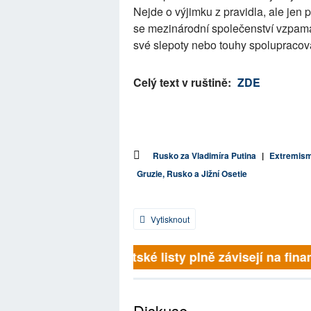
Nejde o výjimku z pravidla, ale jen 
se mezinárodní společenství vzpama
své slepoty nebo touhy spolupracov
Celý text v ruštině:
ZDE
Rusko za Vladimíra Putina
|
Extremis
Gruzie, Rusko a Jižní Osetie
Vytisknout
Britské listy plně závisejí na finan
Diskuse