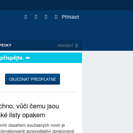
Přihlásit
PĚVKY
ispějte. ➥
OBJEDNAT PŘEDPLATNÉ
hno, vůči čemu jsou
ské listy opakem
ním obsahem současných novin je
ionalizované zpravodajství zpracované