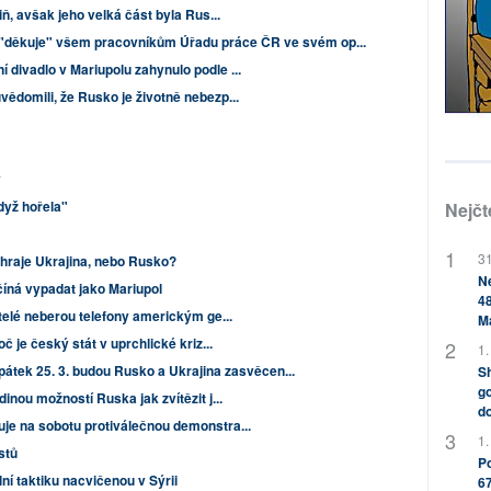
iň, avšak jeho velká část byla Rus...
 "děkuje" všem pracovníkům Úřadu práce ČR ve svém op...
divadlo v Mariupolu zahynulo podle ...
ědomili, že Rusko je životně nebezp...
y
dyž hořela"
Nejčt
31
yhraje Ukrajina, nebo Rusko?
Ne
íná vypadat jako Mariupol
48
itelé neberou telefony americkým ge...
M
č je český stát v uprchlické kriz...
1.
pátek 25. 3. budou Rusko a Ukrajina zasvěcen...
Sh
go
inou možností Ruska jak zvítězit j...
do
je na sobotu protiválečnou demonstra...
1.
istů
Po
ní taktiku nacvičenou v Sýrii
67