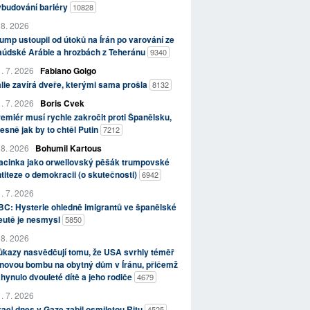
ybudování bariéry
10828
 8. 2026
ump ustoupil od útoků na Írán po varování ze
aúdské Arábie a hrozbách z Teheránu
9340
. 7. 2026
Fabiano Golgo
álie zavírá dveře, kterými sama prošla
8132
. 7. 2026
Boris Cvek
emiér musí rychle zakročit proti Španělsku,
esně jak by to chtěl Putin
7212
 8. 2026
Bohumil Kartous
acinka jako orwellovský pěšák trumpovské
titeze o demokracii (o skutečnosti)
6942
. 7. 2026
C: Hysterie ohledně imigrantů ve španělské
eutě je nesmysl
5850
 8. 2026
kazy nasvědčují tomu, že USA svrhly téměř
novou bombu na obytný dům v Íránu, přičemž
hynulo dvouleté dítě a jeho rodiče
4679
. 7. 2026
rael dnes v Gaze zabil osmiletou Ritu
4525