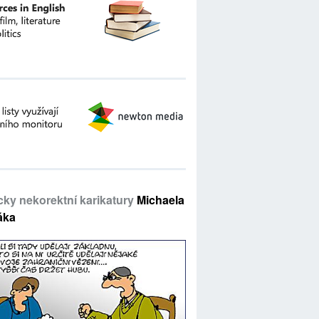
icky nekorektní karikatury
Michaela
áka