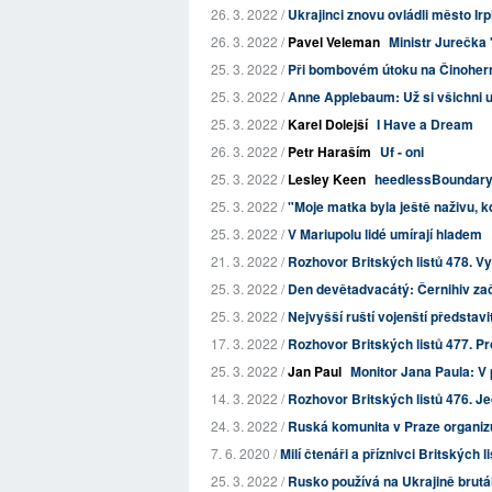
26. 3. 2022 /
Ukrajinci znovu ovládli město Irp
26. 3. 2022 /
Pavel Veleman
Ministr Jurečka
25. 3. 2022 /
Při bombovém útoku na Činoherní 
25. 3. 2022 /
Anne Applebaum: Už si všichni uv
25. 3. 2022 /
Karel Dolejší
I Have a Dream
26. 3. 2022 /
Petr Haraším
Uf - oni
25. 3. 2022 /
Lesley Keen
heedlessBoundar
25. 3. 2022 /
"Moje matka byla ještě naživu, k
25. 3. 2022 /
V Mariupolu lidé umírají hladem
21. 3. 2022 /
Rozhovor Britských listů 478. V
25. 3. 2022 /
Den devětadvacátý: Černihiv zač
25. 3. 2022 /
Nejvyšší ruští vojenští představ
17. 3. 2022 /
Rozhovor Britských listů 477. Pro
25. 3. 2022 /
Jan Paul
Monitor Jana Paula: V 
14. 3. 2022 /
Rozhovor Britských listů 476. Jed
24. 3. 2022 /
Ruská komunita v Praze organizu
7. 6. 2020 /
Milí čtenáři a příznivci Britských l
25. 3. 2022 /
Rusko používá na Ukrajině brutál