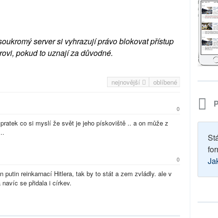
soukromý server si vyhrazují právo blokovat přístup
rovi, pokud to uznají za důvodné.
nejnovější
oblíbené
P
0
pratek co si myslí že svět je jeho pískoviště .. a on může z
...
St
for
Ja
0
n putin reinkarnací Hitlera, tak by to stát a zem zvládly. ale v
 navíc se přidala i církev.