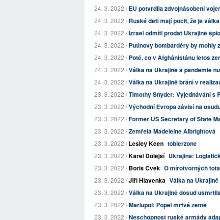
24. 3. 2022 /
EU potvrdila zdvojnásobení voj
24. 3. 2022 /
Ruské děti mají pocit, že je válk
24. 3. 2022 /
Izrael odmítl prodat Ukrajině špi
24. 3. 2022 /
Putinovy bombardéry by mohly znič
24. 3. 2022 /
Poté, co v Afghánistánu letos ze
24. 3. 2022 /
Válka na Ukrajině a pandemie nutí
24. 3. 2022 /
Válka na Ukrajině brání v realiza
23. 3. 2022 /
Timothy Snyder: Vyjednávání s Pu
23. 3. 2022 /
Východní Evropa závisí na osudu
23. 3. 2022 /
Former US Secretary of State Ma
23. 3. 2022 /
Zemřela Madeleine Albrightová
23. 3. 2022 /
Lesley Keen
toblerzone
23. 3. 2022 /
Karel Dolejší
Ukrajina: Logistic
23. 3. 2022 /
Boris Cvek
O mírotvorných totali
23. 3. 2022 /
Jiří Hlavenka
Válka na Ukrajině
23. 3. 2022 /
Válka na Ukrajině dosud usmrtila
23. 3. 2022 /
Mariupol: Popel mrtvé země
23. 3. 2022 /
Neschopnost ruské armády adapto