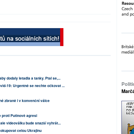
y dodaly letadla a tanky. Ptal se,...
Polit
vid-19: Urgentně se nechte očkovat ...
Marč
é zbraně i v konvenční válce
proti Putinově agresi
 ale videoválku bude snazší vyhrát...
 okupovat celou Ukrajinu