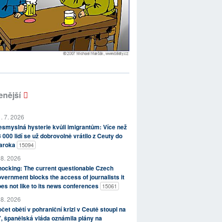
enější
. 7. 2026
smyslná hysterie kvůli imigrantům: Více než
 000 lidí se už dobrovolně vrátilo z Ceuty do
aroka
15094
 8. 2026
ocking: The current questionable Czech
vernment blocks the access of journalists it
es not like to its news conferences
15061
 8. 2026
čet obětí v pohraniční krizi v Ceutě stoupl na
, španělská vláda oznámila plány na