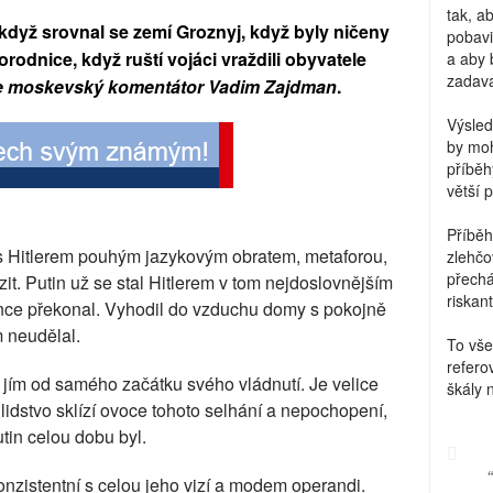
tak, a
, když srovnal se zemí Groznyj, když byly ničeny
pobavi
odnice, když ruští vojáci vraždili obyvatele
a aby 
zadava
e moskevský komentátor Vadim Zajdman
.
Výsled
by moh
příběh
větší 
Příběh
s Hitlerem pouhým jazykovým obratem, metaforou,
zlehčo
přechá
it. Putin už se stal Hitlerem v tom nejdoslovnějším
riskant
nce překonal. Vyhodil do vzduchu domy s pokojně
 neudělal.
To vše
refero
yl jím od samého začátku svého vládnutí. Je velice
škály 
lidstvo sklízí ovoce tohoto selhání a nepochopení,
utin celou dobu byl.
onzistentní s celou jeho vizí a modem operandi.