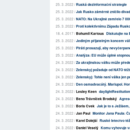
25. 3. 2022 /
Ruská dezinformační strategie
25. 3. 2022 /
Jak Rusko záměrně zničilo divad
25. 3. 2022 /
NATO: Na Ukrajině zemřelo 7 000
25. 3. 2022 /
Proti kolektivnímu Západu Rusk
18. 4. 2017 /
Bohumil Kartous
Diskutujte na 
25. 3. 2022 /
Jediným přijatelným koncem válk
25. 3. 2022 /
Piráti prosazují, aby nevyčerpan
25. 3. 2022 /
Analýza: EU může úplně stopnout 
24. 3. 2022 /
Za ukrajinskou válku může předev
24. 3. 2022 /
Zelenskyj požaduje od NATO těž
24. 3. 2022 /
Zelenskyj: Tohle není válka jen p
24. 3. 2022 /
Den osmadvacátý. Mariupol. Horo
24. 3. 2022 /
Lesley Keen
daylightRestitution
24. 3. 2022 /
Beno Trávníček Brodský
Agres
24. 3. 2022 /
Boris Cvek
Jak je to s Ježíšem
24. 3. 2022 /
Jan Paul
Monitor Jana Paula: Ča
24. 3. 2022 /
Karel Dolejší
Ruské letectvo těž
24. 3. 2022 /
Daniel Veselý
Komu vyhovuje vá