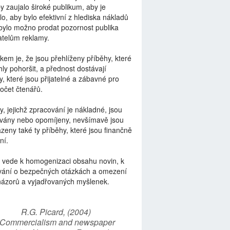
by zaujalo široké publikum, aby je
lo, aby bylo efektivní z hlediska nákladů
bylo možno prodat pozornost publika
telům reklamy.
kem je, že jsou přehlíženy příběhy, které
ly pohoršit, a přednost dostávají
y, které jsou přijatelné a zábavné pro
počet čtenářů.
y, jejichž zpracování je nákladné, jsou
vány nebo opomíjeny, nevšímavě jsou
zeny také ty příběhy, které jsou finančně
ní.
 vede k homogenizaci obsahu novin, k
vání o bezpečných otázkách a omezení
názorů a vyjadřovaných myšlenek.
R.G. Picard, (2004)
“Commercialism and newspaper