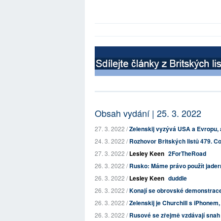
Obsah vydání | 25. 3. 2022
27. 3. 2022 /
Zelenskij vyzývá USA a Evropu, ab
24. 3. 2022 /
Rozhovor Britských listů 479. Co
27. 3. 2022 /
Lesley Keen
2ForTheRoad
26. 3. 2022 /
Rusko: Máme právo použít jadern
26. 3. 2022 /
Lesley Keen
duddle
26. 3. 2022 /
Konají se obrovské demonstrace 
26. 3. 2022 /
Zelenskij je Churchill s iPhonem,
26. 3. 2022 /
Rusové se zřejmě vzdávají snah