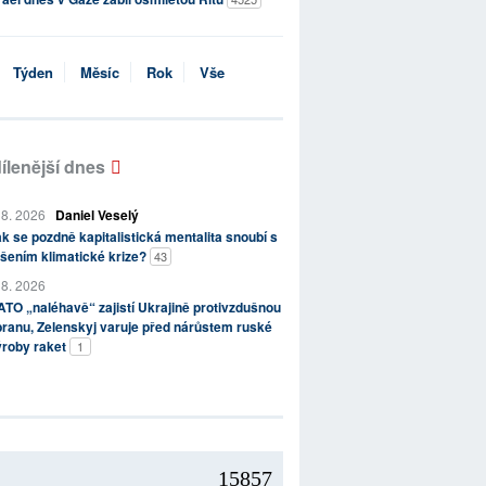
Týden
Měsíc
Rok
Vše
ílenější dnes
 8. 2026
Daniel Veselý
k se pozdně kapitalistická mentalita snoubí s
šením klimatické krize?
43
 8. 2026
TO „naléhavě“ zajistí Ukrajině protivzdušnou
ranu, Zelenskyj varuje před nárůstem ruské
ýroby raket
1
15857