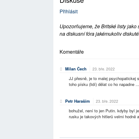
Přihlásit
Upozorňujeme, že Britské listy jako 
na diskusní fóra jakémukoliv diskuté
Komentáře
Milan Čech
23. bře. 2022
JJ přesně, je to malej psychopatickej s
toho písku (lidí) dělat co ho napadne ..
Petr Haraším
23. bře. 2022
bohužel, není to jen Putin. kdyby byl je
rusku je takových hitlerů velmi hodně a