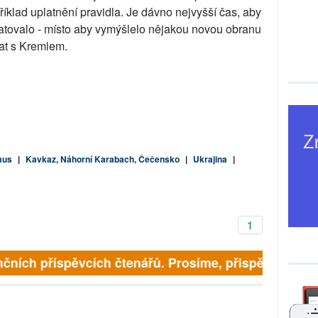
příklad uplatnění pravidla. Je dávno nejvyšší čas, aby
tovalo - místo aby vymýšlelo nějakou novou obranu
at s Kremlem.
mus
|
Kavkaz, Náhorní Karabach, Čečensko
|
Ukrajina
|
1
čních příspěvcích čtenářů. Prosíme, přispějte. ➥