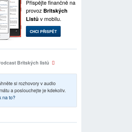
Přispějte finančně na
provoz
Britských
v mobilu.
Listů
CHCI PŘISPĚT
odcast Britských listů
áhněte si rozhovory v audio
mátu a poslouchejte je kdekoliv.
k na to?