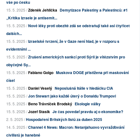
vše po česku
15. 5. 2025 /
Zdeněk Jehlička
Demytizace Palestiny a Palestinců: #1
„Kritika Izraele je antisemit...
15. 5. 2025 /
Nové léky proti obezitě zdá se odstraňují také asi čtyřicet
dalších...
15. 5. 2025 /
Izraelské tvrzení, že v Gaze není hlad, je v rozporu s
evidentními ...
15. 5. 2025 /
Zrušení amerických sankcí proti Sýrii je vítězstvím pro
obyčejné Sy...
15. 5. 2025 /
Fabiano Golgo
Muskova DOGE přistižena při maskování
čísel
15. 5. 2025 /
Daniel Veselý
Neposlušná Itálie v hledáčku CIA
15. 5. 2025 /
Jon Stewart jako každé úterý o Donaldu Trumpovi
15. 5. 2025 /
Beno Trávníček Brodský
Ekologie války
15. 5. 2025 /
Jozef Stasik
Je čas povedať pravdu aj o ekonomike?
2. 5. 2025 /
Hospodaření Britských listů za duben 2025
14. 5. 2025 /
Channel 4 News: Macron: Netanjahuovo vyvražďování
civilistů je hanebné