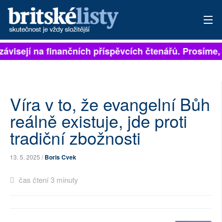
závisejí na finančních příspěvcích čtenářů. Prosíme, p
PŘIHLÁSIT
AKTUÁLNÍ VYDÁNÍ
ARCHIV
Víra v to, že evangelní Bůh
reálně existuje, jde proti
ROZHOVORY
tradiční zbožnosti
TÉMATA
13. 5. 2025 /
Boris Cvek
NEJČTENĚJŠÍ ZA 7 DNÍ
čas čtení 3 minuty
AUTOŘI
PŘÍSPĚVKY NA PROVOZ