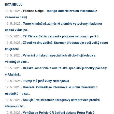
ISTANBULU
13. 5. 2025 /
Fabiano Golgo
Rodrigo Duterte zvolen starostou (z
vězeňské cely)
13. 5. 2025 /
Tento kriminální, záměrně a uměle vytvořený hladomor
česká vláda po...
13. 5. 2025 /
TZ: Fiala a Babiš vyzváni k podpoře národních parků
13. 5. 2025 /
Závod ke dnu začíná, Starmer představuje svůj velký reset
imigrační...
13. 5. 2025 /
Veteráni britských speciálních sil obviňují kolegy z
válečných zloč...
13. 5. 2025 /
Britské, americké a australské speciální jednotky páchaly
v Afgháni...
13. 5. 2025 /
Trump má plné zuby Netanjahua
12. 5. 2025 /
Haaretz: Odvážili se informovat o útoku izraelských
osadníků – a sa...
12. 5. 2025 /
Šokující: Ve strachu z Farageovy ultrapravice přebírá
vládnoucí lab...
12. 5. 2025 /
Vyhýbá se Policie ČR šetření občana Petra Fialy?