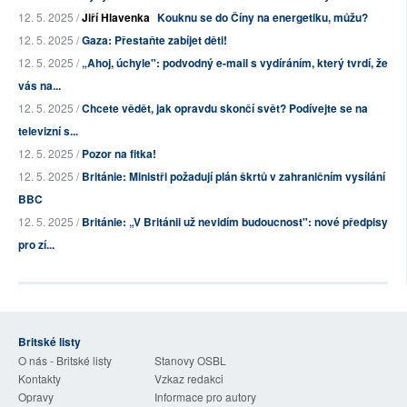
12. 5. 2025 /
Jiří Hlavenka
Kouknu se do Číny na energetiku, můžu?
12. 5. 2025 /
Gaza: Přestaňte zabíjet děti!
12. 5. 2025 /
„Ahoj, úchyle": podvodný e-mail s vydíráním, který tvrdí, že
vás na...
12. 5. 2025 /
Chcete vědět, jak opravdu skončí svět? Podívejte se na
televizní s...
12. 5. 2025 /
Pozor na fitka!
12. 5. 2025 /
Británie: Ministři požadují plán škrtů v zahraničním vysílání
BBC
12. 5. 2025 /
Británie: „V Británii už nevidím budoucnost": nové předpisy
pro zí...
Britské listy
O nás - Britské listy
Stanovy OSBL
Kontakty
Vzkaz redakci
Opravy
Informace pro autory