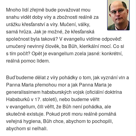
SOCIÁLNÍ SÍTĚ
Mnoho lidí zřejmě bude považovat mou
snahu vidět doby víry a zbožnosti reálně za
RUBRIKY
urážku křesťanství a víry. Mučení, války,
samá hrůza. Jak je možné, že křesťanská
PLNÁ VERZE STRÁNEK
společnost byla taková? V evangeliu vidíme odpověď:
umučený nevinný člověk, ba Bůh, klerikální mocí. Co si
s tím počít? Opět je evangelium zcela jasné: konkrétní,
reálná pomoc lidem.
Buď budeme dělat z víry pohádky o tom, jak vyznání vin a
Panna Maria přemohou mor a jak Panna Maria je
generalissimem habsburských vojsk (oficiální doktrína
Habsburků v 17. století), nebo budeme věřit
v evangelium, čili věřit, že Bůh není pohádka, ale
skutečně existuje. Pokud proti moru reálně pomáhá
veřejná hygiena, Bůh chce, abychom to pochopili,
abychom si nelhali.