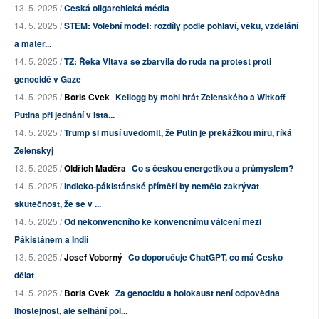
13. 5. 2025 /
Česká oligarchická média
14. 5. 2025 /
STEM: Volební model: rozdíly podle pohlaví, věku, vzdělání
a mater...
14. 5. 2025 /
TZ: Řeka Vltava se zbarvila do ruda na protest proti
genocidě v Gaze
14. 5. 2025 /
Boris Cvek
Kellogg by mohl hrát Zelenského a Witkoff
Putina při jednání v Ista...
14. 5. 2025 /
Trump si musí uvědomit, že Putin je překážkou míru, říká
Zelenskyj
13. 5. 2025 /
Oldřich Maděra
Co s českou energetikou a průmyslem?
14. 5. 2025 /
Indicko-pákistánské příměří by nemělo zakrývat
skutečnost, že se v ...
14. 5. 2025 /
Od nekonvenčního ke konvenčnímu válčení mezi
Pákistánem a Indií
13. 5. 2025 /
Josef Voborný
Co doporučuje ChatGPT, co má Česko
dělat
14. 5. 2025 /
Boris Cvek
Za genocidu a holokaust není odpovědna
lhostejnost, ale selhání pol...