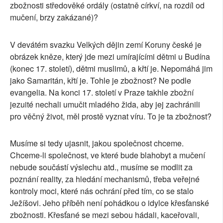
zbožnosti středověké ordály (ostatně církví, na rozdíl od
mučení, brzy zakázané)?
V devátém svazku Velkých dějin zemí Koruny české je
obrázek kněze, který jde mezi umírajícími dětmi u Budína
(konec 17. století), dětmi muslimů, a křtí je. Nepomáhá jim
jako Samaritán, křtí je. Tohle je zbožnost? Ne podle
evangelia. Na konci 17. století v Praze takhle zbožní
jezuité nechali umučit mladého žida, aby jej zachránili
pro věčný život, měl prostě vyznat víru. To je ta zbožnost?
Musíme si tedy ujasnit, jakou společnost chceme.
Chceme-li společnost, ve které bude blahobyt a mučení
nebude součástí výslechu atd., musíme se modlit za
poznání reality, za hledání mechanismů, třeba veřejné
kontroly moci, které nás ochrání před tím, co se stalo
Ježíšovi. Jeho příběh není pohádkou o idylce křesťanské
zbožnosti. Křesťané se mezi sebou hádali, kaceřovali,