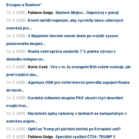
Evropou a Ruskem"
13. 5. 2025 /
Fabiano Golgo
Sbohem Mujico... Odpočívej v pokoji
14. 5. 2025 /
Kreml nařídil regionům, aby vycvičily tisíce válečných
veteránů pro...
14. 5. 2025 /
V libyjském hlavním městě došlo po vraždě vysoce
postaveného bezpeč...
14. 5. 2025 /
Ruská celní správa oznámila 7 % pokles vývozu v
důsledku kolapsu ce...
13. 5. 2025 /
Boris Cvek
Víra v to, že evangelní Bůh reálně existuje, jde
proti tradiční zbo...
14. 5. 2025 /
Agentura OSN pro civilní letectví potvrdila zapojení Ruska
do havár...
14. 5. 2025 /
Kurdská militantní skupina PKK ukončí čtyři desetiletí
trvající kon...
14. 5. 2025 /
Nacistické spisy nalezeny v bednách se šampaňským v
suterénu argent...
13. 5. 2025 /
Opičí se Trump při páchání zločinů po Evropské unii?
13. 5. 2025 /
Fabiano Golgo
Speciální vysílání ČT24: TRUMP V