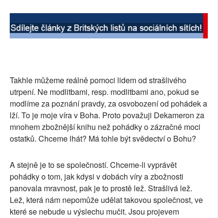
Takhle můžeme reálně pomoci lidem od strašlivého
utrpení. Ne modlitbami, resp. modlitbami ano, pokud se
modlíme za poznání pravdy, za osvobození od pohádek a
lží. To je moje víra v Boha. Proto považuji Dekameron za
mnohem zbožnější knihu než pohádky o zázračné moci
ostatků. Chceme lhát? Má tohle být svědectví o Bohu?
A stejně je to se společností. Chceme-li vyprávět
pohádky o tom, jak kdysi v dobách víry a zbožnosti
panovala mravnost, pak je to prostě lež. Strašlivá lež.
Lež, která nám nepomůže udělat takovou společnost, ve
které se nebude u výslechu mučit. Jsou projevem