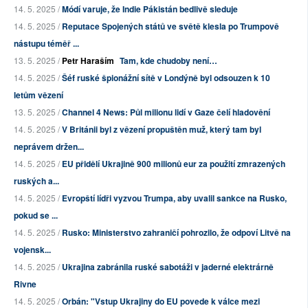
14. 5. 2025 /
Módí varuje, že Indie Pákistán bedlivě sleduje
14. 5. 2025 /
Reputace Spojených států ve světě klesla po Trumpově
nástupu téměř ...
13. 5. 2025 /
Petr Haraším
Tam, kde chudoby není…
14. 5. 2025 /
Šéf ruské špionážní sítě v Londýně byl odsouzen k 10
letům vězení
13. 5. 2025 /
Channel 4 News: Půl milionu lidí v Gaze čelí hladovění
14. 5. 2025 /
V Británii byl z vězení propuštěn muž, který tam byl
neprávem držen...
14. 5. 2025 /
EU přidělí Ukrajině 900 milionů eur za použití zmrazených
ruských a...
14. 5. 2025 /
Evropští lídři vyzvou Trumpa, aby uvalil sankce na Rusko,
pokud se ...
14. 5. 2025 /
Rusko: Ministerstvo zahraničí pohrozilo, že odpoví Litvě na
vojensk...
14. 5. 2025 /
Ukrajina zabránila ruské sabotáži v jaderné elektrárně
Rivne
14. 5. 2025 /
Orbán: "Vstup Ukrajiny do EU povede k válce mezi