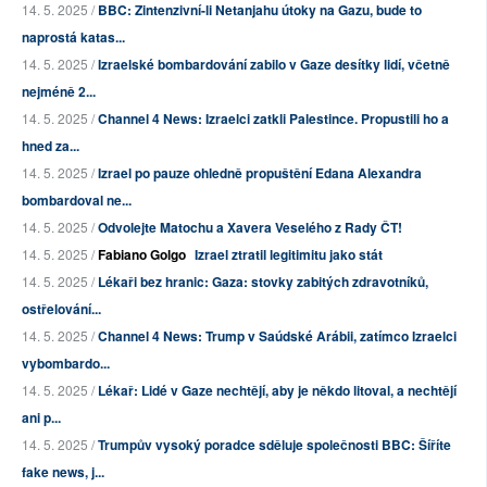
14. 5. 2025 /
BBC: Zintenzivní-li Netanjahu útoky na Gazu, bude to
naprostá katas...
14. 5. 2025 /
Izraelské bombardování zabilo v Gaze desítky lidí, včetně
nejméně 2...
14. 5. 2025 /
Channel 4 News: Izraelci zatkli Palestince. Propustili ho a
hned za...
14. 5. 2025 /
Izrael po pauze ohledně propuštění Edana Alexandra
bombardoval ne...
14. 5. 2025 /
Odvolejte Matochu a Xavera Veselého z Rady ČT!
14. 5. 2025 /
Fabiano Golgo
Izrael ztratil legitimitu jako stát
14. 5. 2025 /
Lékaři bez hranic: Gaza: stovky zabitých zdravotníků,
ostřelování...
14. 5. 2025 /
Channel 4 News: Trump v Saúdské Arábii, zatímco Izraelci
vybombardo...
14. 5. 2025 /
Lékař: Lidé v Gaze nechtějí, aby je někdo litoval, a nechtějí
ani p...
14. 5. 2025 /
Trumpův vysoký poradce sděluje společnosti BBC: Šíříte
fake news, j...