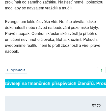
proklínali od samého začátku. Naštěstí neměli politickou
moc, aby se navzájem vraždili a mučili.
Evangelium takto člověka vidí. Není to chvála lidské
dokonalosti nebo návod na budování pozemské idyly.
Právě naopak. Centrum křesťanské zvěsti je příběh o
umučení nevinného člověka, Boha, kněžími. Pokud si
uvědomíme realitu, není to proti zbožnosti a víře, právě
naopak.
1
Vytisknout
ě závisejí na finančních příspěvcích čtenářů. Prosíme
5272