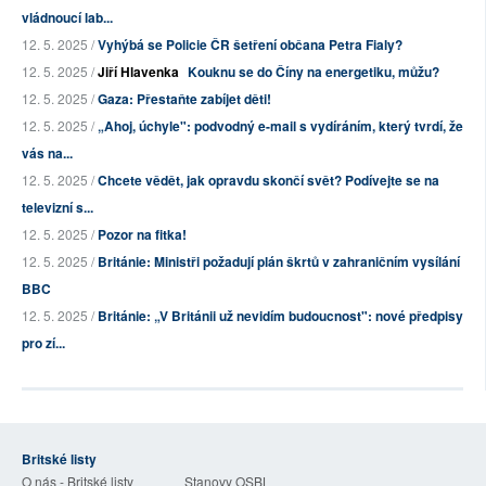
vládnoucí lab...
12. 5. 2025 /
Vyhýbá se Policie ČR šetření občana Petra Fialy?
12. 5. 2025 /
Jiří Hlavenka
Kouknu se do Číny na energetiku, můžu?
12. 5. 2025 /
Gaza: Přestaňte zabíjet děti!
12. 5. 2025 /
„Ahoj, úchyle": podvodný e-mail s vydíráním, který tvrdí, že
vás na...
12. 5. 2025 /
Chcete vědět, jak opravdu skončí svět? Podívejte se na
televizní s...
12. 5. 2025 /
Pozor na fitka!
12. 5. 2025 /
Británie: Ministři požadují plán škrtů v zahraničním vysílání
BBC
12. 5. 2025 /
Británie: „V Británii už nevidím budoucnost": nové předpisy
pro zí...
Britské listy
O nás - Britské listy
Stanovy OSBL