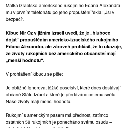
Matka izraelsko-amerického rukojmího Edana Alexandra
mu v prvním telefonátu po jeho propuštění řekla: „Jsi v
bezpečí“.
Kibuc Nir Oz v jižním Izraeli uvedl, že je „hluboce
dojat“ propuštěním americko-izraelského rukojmího
Edana Alexandra, ale zároveň prohlásil, že to ukazuje,
že životy rukojmích bez amerického občanství mají
„menší hodnotu“.
V prohlášení kibucu se píše:
Je obtížné ignorovat těžké poselství, které dnes dostávají
občané Státu Izrael a které je předáváno celému světu:
Naše životy mají menší hodnotu.
Rukojmí s americkým pasem má přednost, zatímco
ostatních 58 rukojmích je ponecháno svému osudu –