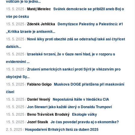
voličům je to jedno...
15. 5. 2025 /
Matěj Metelec
Svátek demokracie se přiblížil aneb Boj o
vše po česku
15. 5. 2025 /
Zdeněk Jehlička
Demytizace Palestiny a Palestinců: #1
„Kritika Izraele je antisemit...
15. 5. 2025 /
Nové léky proti obezitě zdá se odstraňují také asi čtyřicet
dalších...
15. 5. 2025 /
Izraelské tvrzení, že v Gaze není hlad, je v rozporu s
evidentními ...
15. 5. 2025 /
Zrušení amerických sankcí proti Sýrii je vítězstvím pro
obyčejné Sy...
15. 5. 2025 /
Fabiano Golgo
Muskova DOGE přistižena při maskování
čísel
15. 5. 2025 /
Daniel Veselý
Neposlušná Itálie v hledáčku CIA
15. 5. 2025 /
Jon Stewart jako každé úterý o Donaldu Trumpovi
15. 5. 2025 /
Beno Trávníček Brodský
Ekologie války
15. 5. 2025 /
Jozef Stasik
Je čas povedať pravdu aj o ekonomike?
2. 5. 2025 /
Hospodaření Britských listů za duben 2025