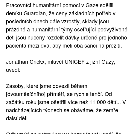
Pracovníci humanitární pomoci v Gaze sdělili
deníku Guardian, že ceny základních potřeb v
posledních dnech dále vzrostly, sklady jsou
prázdné a humanitární týmy ošetřující podvyživené
děti jsou nuceny rozdělit dávky určené pro jednoho
pacienta mezi dva, aby měli oba šanci na přežití.
Jonathan Crickx, mluvčí UNICEF z jižní Gazy,
uvedl:
Zásoby, které jsme dovezli během
[dvouměsíčního] příměří, se rychle tenčí. Od
začátku roku jsme ošetřili více než 11 000 dětí... V
nadcházejících týdnech se obáváme, že zemře
další děti.
Odborníci na potravinovou bezpečnost varují, že