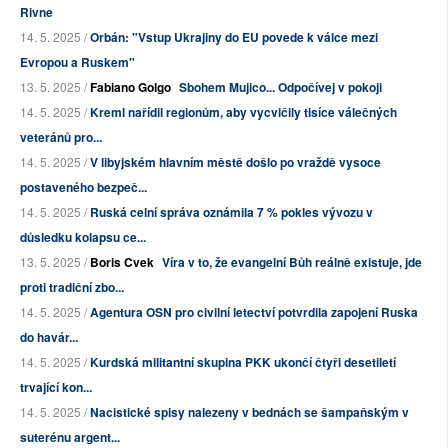
Rivne
14. 5. 2025 /
Orbán: "Vstup Ukrajiny do EU povede k válce mezi
Evropou a Ruskem"
13. 5. 2025 /
Fabiano Golgo
Sbohem Mujico... Odpočívej v pokoji
14. 5. 2025 /
Kreml nařídil regionům, aby vycvičily tisíce válečných
veteránů pro...
14. 5. 2025 /
V libyjském hlavním městě došlo po vraždě vysoce
postaveného bezpeč...
14. 5. 2025 /
Ruská celní správa oznámila 7 % pokles vývozu v
důsledku kolapsu ce...
13. 5. 2025 /
Boris Cvek
Víra v to, že evangelní Bůh reálně existuje, jde
proti tradiční zbo...
14. 5. 2025 /
Agentura OSN pro civilní letectví potvrdila zapojení Ruska
do havár...
14. 5. 2025 /
Kurdská militantní skupina PKK ukončí čtyři desetiletí
trvající kon...
14. 5. 2025 /
Nacistické spisy nalezeny v bednách se šampaňským v
suterénu argent...