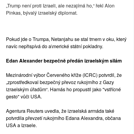
„Trump není proti Izraeli, ale nezajímá ho,“ řekl Alon
Pinkas, bývalý izraelský diplomat.
Pokud jde o Trumpa, Netanjahu se stal trnem v oku, který
navíc nepřispívá do a\merické státní pokladny.
Edan Alexander bezpečně předán izraelským silám
Mezinárodní výbor Červeného kříže (ICRC) potvrdil, že
„zprostředkoval bezpečný převoz rukojmího z Gazy
izraelským úřadům“. Hamás ho propustil jako "vstřícné
gesto" vůči USA.
Agentura Reuters uvedla, že izraelská armáda také
potvrdila převzetí rukojmího Edana Alexandra, občana
USA a Izraele.