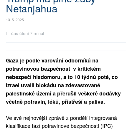
Netanjahua
SOCIÁLNÍ SÍTĚ
13. 5. 2025
RUBRIKY
čas čtení 7 minut
PLNÁ VERZE STRÁNEK
Gaza je podle varování odborníků na
potravinovou bezpečnost v kritickém
nebezpečí hladomoru, a to 10 týdnů poté, co
Izrael uvalil blokádu na zdevastované
palestinské území a přerušil veškeré dodávky
včetně potravin, léků, přístřeší a paliva.
Ve své nejnovější zprávě z pondělí Integrovaná
klasifikace fází potravinové bezpečnosti (IPC)