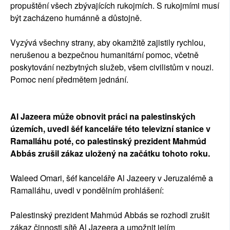
propuštění všech zbývajících rukojmích. S rukojmími musí
být zacházeno humánně a důstojně.
Vyzývá všechny strany, aby okamžitě zajistily rychlou,
nerušenou a bezpečnou humanitární pomoc, včetně
poskytování nezbytných služeb, všem civilistům v nouzi.
Pomoc není předmětem jednání.
Al Jazeera může obnovit práci na palestinských
územích, uvedl šéf kanceláře této televizní stanice v
Ramalláhu poté, co palestinský prezident Mahmúd
Abbás zrušil zákaz uložený na začátku tohoto roku.
Waleed Omari, šéf kanceláře Al Jazeery v Jeruzalémě a
Ramalláhu, uvedl v pondělním prohlášení:
Palestinský prezident Mahmúd Abbás se rozhodl zrušit
zákaz činnosti sítě Al Jazeera a umožnit jejím