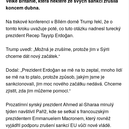
Velké Británie, která některé ze svých sankcí zrušila
koncem dubna.
Na tiskové konferenci v Bílém domě Trump řekl, že o
tomto kroku uvažuje poté, co tuto otázku nadnesl turecký
prezident Recep Tayyip Erdoğan.
Trump uvedl: „Možná je zrušíme, protože jim v Sýrii
chceme dát nový začátek.“
Dodal: „Prezident Erdoğan se mě na to zeptal, mnoho lidí
se mě na to ptalo, protože způsob, jakým jsme je
sankcionovali, jim moc nového začátku nedává. Chceme
zjistit, zda jim můžeme pomoci.“
Prozatímní syrský prezident Ahmed al-Sharaa minulý
týden navštívil Paříž, kde se setkal s francouzským
prezidentem Emmanuelem Macronem, který rovněž
vyjádřil podporu zrušení sankcí EU vůči nové vládě.