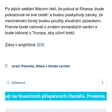
Po jejich setkání Macron řekl, že pokud al-Sharaa „bude
pokračovat ve své cestě“ a budou poskytnuty záruky, že
mezinárodní fondy budou použity vhodným způsobem,
Francie bude usilovat o zrušení evropských sankcí a
bude lobovat u Trumpa, aby učinil totéž.
Zdroj v angličtině
ZDE
Izrael, Palestina, Blízký a Střední východ
1
Vytisknout
isejí na finančních příspěvcích čtenářů. Prosíme, přis