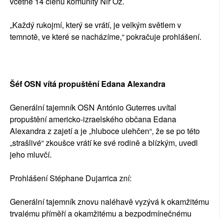
včetně 14 členů komunity Nir Oz.
„Každý rukojmí, který se vrátí, je velkým světlem v
temnotě, ve které se nacházíme,“ pokračuje prohlášení.
Šéf OSN vítá propuštění Edana Alexandra
Generální tajemník OSN António Guterres uvítal
propuštění americko-izraelského občana Edana
Alexandra z zajetí a je „hluboce ulehčen“, že se po této
„strašlivé“ zkoušce vrátí ke své rodině a blízkým, uvedl
jeho mluvčí.
Prohlášení Stéphane Dujarrica zní:
Generální tajemník znovu naléhavě vyzývá k okamžitému
trvalému příměří a okamžitému a bezpodmínečnému