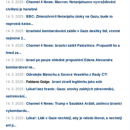
14. 5. 2025 /
Channel 4 News: Macron: Netanjahuovo vyvražďování
civilistů je hanebné
14. 5. 2025 /
BBC: Zintenzivní-li Netanjahu útoky na Gazu, bude to
naprostá katas...
14. 5. 2025 /
Izraelské bombardování zabilo v Gaze desítky lidí, včetně
nejméně 2...
14. 5. 2025 /
Channel 4 News: Izraelci zatkli Palestince. Propustili ho a
hned za...
14. 5. 2025 /
Izrael po pauze ohledně propuštění Edana Alexandra
bombardoval ne...
14. 5. 2025 /
Odvolejte Matochu a Xavera Veselého z Rady ČT!
14. 5. 2025 /
Fabiano Golgo
Izrael ztratil legitimitu jako stát
14. 5. 2025 /
Lékaři bez hranic: Gaza: stovky zabitých zdravotníků,
ostřelování...
14. 5. 2025 /
Channel 4 News: Trump v Saúdské Arábii, zatímco Izraelci
vybombardo...
14. 5. 2025 /
Lékař: Lidé v Gaze nechtějí, aby je někdo litoval, a nechtějí
ani p...