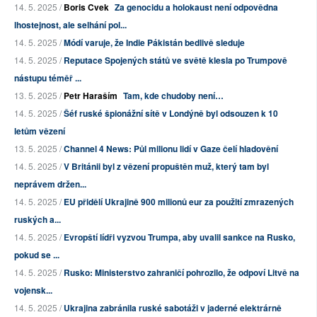
14. 5. 2025 /
Boris Cvek
Za genocidu a holokaust není odpovědna
lhostejnost, ale selhání pol...
14. 5. 2025 /
Módí varuje, že Indie Pákistán bedlivě sleduje
14. 5. 2025 /
Reputace Spojených států ve světě klesla po Trumpově
nástupu téměř ...
13. 5. 2025 /
Petr Haraším
Tam, kde chudoby není…
14. 5. 2025 /
Šéf ruské špionážní sítě v Londýně byl odsouzen k 10
letům vězení
13. 5. 2025 /
Channel 4 News: Půl milionu lidí v Gaze čelí hladovění
14. 5. 2025 /
V Británii byl z vězení propuštěn muž, který tam byl
neprávem držen...
14. 5. 2025 /
EU přidělí Ukrajině 900 milionů eur za použití zmrazených
ruských a...
14. 5. 2025 /
Evropští lídři vyzvou Trumpa, aby uvalil sankce na Rusko,
pokud se ...
14. 5. 2025 /
Rusko: Ministerstvo zahraničí pohrozilo, že odpoví Litvě na
vojensk...
14. 5. 2025 /
Ukrajina zabránila ruské sabotáži v jaderné elektrárně