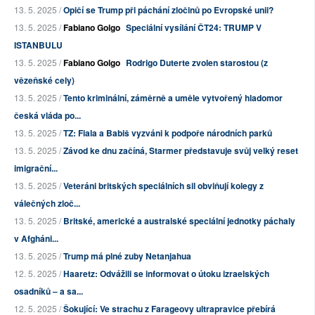
13. 5. 2025 /
Opičí se Trump při páchání zločinů po Evropské unii?
13. 5. 2025 /
Fabiano Golgo
Speciální vysílání ČT24: TRUMP V
ISTANBULU
13. 5. 2025 /
Fabiano Golgo
Rodrigo Duterte zvolen starostou (z
vězeňské cely)
13. 5. 2025 /
Tento kriminální, záměrně a uměle vytvořený hladomor
česká vláda po...
13. 5. 2025 /
TZ: Fiala a Babiš vyzváni k podpoře národních parků
13. 5. 2025 /
Závod ke dnu začíná, Starmer představuje svůj velký reset
imigrační...
13. 5. 2025 /
Veteráni britských speciálních sil obviňují kolegy z
válečných zloč...
13. 5. 2025 /
Britské, americké a australské speciální jednotky páchaly
v Afgháni...
13. 5. 2025 /
Trump má plné zuby Netanjahua
12. 5. 2025 /
Haaretz: Odvážili se informovat o útoku izraelských
osadníků – a sa...
12. 5. 2025 /
Šokující: Ve strachu z Farageovy ultrapravice přebírá