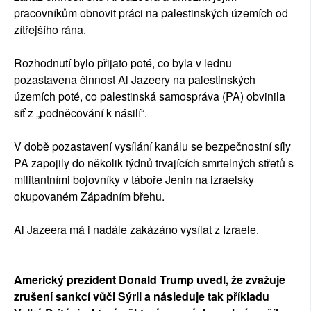
pracovníkům obnovit práci na palestinských územích od
zítřejšího rána.
Rozhodnutí bylo přijato poté, co byla v lednu
pozastavena činnost Al Jazeery na palestinských
územích poté, co palestinská samospráva (PA) obvinila
síť z „podněcování k násilí“.
V době pozastavení vysílání kanálu se bezpečnostní síly
PA zapojily do několik týdnů trvajících smrtelných střetů s
militantními bojovníky v táboře Jenin na izraelsky
okupovaném Západním břehu.
Al Jazeera má i nadále zakázáno vysílat z Izraele.
Americký prezident Donald Trump uvedl, že zvažuje
zrušení sankcí vůči Sýrii a následuje tak příkladu