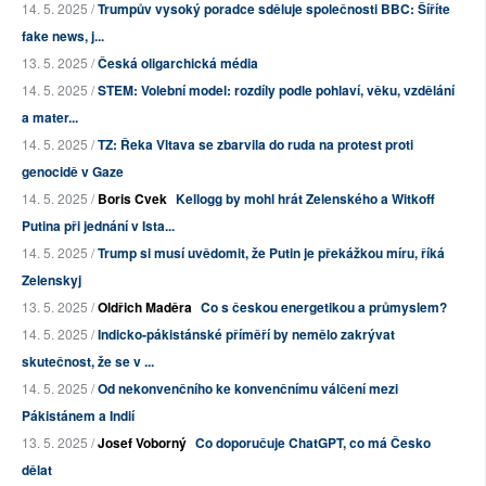
14. 5. 2025 /
Trumpův vysoký poradce sděluje společnosti BBC: Šíříte
fake news, j...
13. 5. 2025 /
Česká oligarchická média
14. 5. 2025 /
STEM: Volební model: rozdíly podle pohlaví, věku, vzdělání
a mater...
14. 5. 2025 /
TZ: Řeka Vltava se zbarvila do ruda na protest proti
genocidě v Gaze
14. 5. 2025 /
Boris Cvek
Kellogg by mohl hrát Zelenského a Witkoff
Putina při jednání v Ista...
14. 5. 2025 /
Trump si musí uvědomit, že Putin je překážkou míru, říká
Zelenskyj
13. 5. 2025 /
Oldřich Maděra
Co s českou energetikou a průmyslem?
14. 5. 2025 /
Indicko-pákistánské příměří by nemělo zakrývat
skutečnost, že se v ...
14. 5. 2025 /
Od nekonvenčního ke konvenčnímu válčení mezi
Pákistánem a Indií
13. 5. 2025 /
Josef Voborný
Co doporučuje ChatGPT, co má Česko
dělat