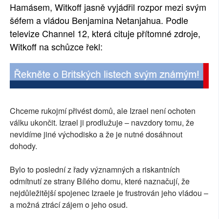
Hamásem, Witkoff jasně vyjádřil rozpor mezi svým
šéfem a vládou Benjamina Netanjahua. Podle
televize Channel 12, která cituje přítomné zdroje,
Witkoff na schůzce řekl:
Chceme rukojmí přivést domů, ale Izrael není ochoten
válku ukončit. Izrael ji prodlužuje – navzdory tomu, že
nevidíme jiné východisko a že je nutné dosáhnout
dohody.
Bylo to poslední z řady významných a riskantních
odmítnutí ze strany Bílého domu, které naznačují, že
nejdůležitější spojenec Izraele je frustrován jeho vládou –
a možná ztrácí zájem o jeho osud.