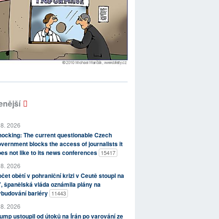
enější
 8. 2026
ocking: The current questionable Czech
vernment blocks the access of journalists it
es not like to its news conferences
15417
 8. 2026
čet obětí v pohraniční krizi v Ceutě stoupl na
, španělská vláda oznámila plány na
ybudování bariéry
11443
 8. 2026
ump ustoupil od útoků na Írán po varování ze