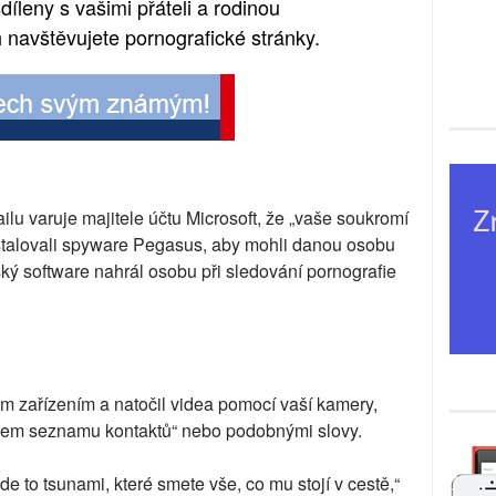
íleny s vašimi přáteli a rodinou
h navštěvujete pornografické stránky.
lu varuje majitele účtu Microsoft, že „vaše soukromí
ainstalovali spyware Pegasus, aby mohli danou osobu
rský software nahrál osobu při sledování pornografie
ašim zařízením a natočil videa pomocí vaší kamery,
vašem seznamu kontaktů“ nebo podobnými slovy.
 to tsunami, které smete vše, co mu stojí v cestě,“