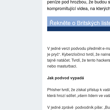
peníze pod hrozbou, že budou sd
kompromitující videa, na kterýc
V jedné verzi podvodu předmět e-mai
je pryč“. Kyberzločinci tvrdí, že n
tajně natáčet. Tvrdí, že tento hacke
nebo masturbaci.
Jak podvod vypadá
Phisher tvrdí, že získal přístup k v
která hrozí sdílet „všem lidem ve 
V jedné zprávě podvodník píše: „Bude