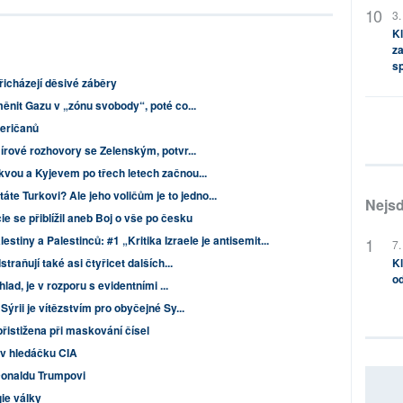
3.
Kl
za
s
icházejí děsivé záběry
ěnit Gazu v „zónu svobody“, poté co...
eričanů
írové rozhovory se Zelenským, potvr...
vou a Kyjevem po třech letech začnou...
áte Turkovi? Ale jeho voličům je to jedno...
Nejsd
 se přiblížil aneb Boj o vše po česku
stiny a Palestinců: #1 „Kritika Izraele je antisemit...
7.
traňují také asi čtyřicet dalších...
Kl
od
hlad, je v rozporu s evidentními ...
ýrii je vítězstvím pro obyčejné Sy...
istižena při maskování čísel
 v hledáčku CIA
Donaldu Trumpovi
ie války