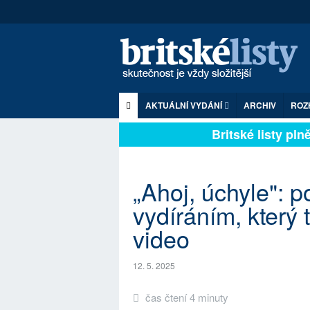
AKTUÁLNÍ VYDÁNÍ
ARCHIV
ROZ
Britské listy plně 
„Ahoj, úchyle": 
vydíráním, který t
video
12. 5. 2025
čas čtení 4 minuty