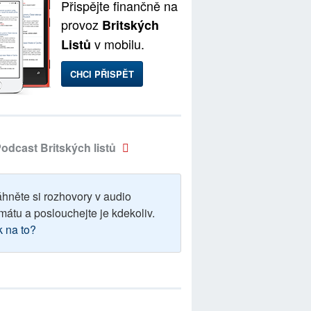
Přispějte finančně na
provoz
Britských
v mobilu.
Listů
CHCI PŘISPĚT
odcast Britských listů
áhněte si rozhovory v audio
mátu a poslouchejte je kdekoliv.
k na to?