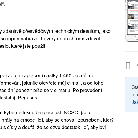
t“.
 zdánlivě přesvědčivým technickým detailům, jako
je schopen nahrávat hovory nebo shromažďovat
lo, které jste použili.
P
požaduje zaplacení částky 1 450 dolarů do
rmován, jakmile otevřete můj e-mail, a od toho
St
aslání peněz,“ píše se v e-mailu. Po provedení
for
instalují Pegasus.
Ja
ro kybernetickou bezpečnost (NCSC) jsou
 hrály na emoce lidí, aby se chovali způsobem, který
u s čísly a doufá, že se ozve dostatek lidí, aby byl