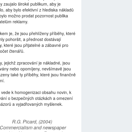
by zaujalo široké publikum, aby je
lo, aby bylo efektivní z hlediska nákladů
bylo možno prodat pozornost publika
telům reklamy.
kem je, že jsou přehlíženy příběhy, které
ly pohoršit, a přednost dostávají
y, které jsou přijatelné a zábavné pro
počet čtenářů.
y, jejichž zpracování je nákladné, jsou
vány nebo opomíjeny, nevšímavě jsou
zeny také ty příběhy, které jsou finančně
ní.
 vede k homogenizaci obsahu novin, k
vání o bezpečných otázkách a omezení
názorů a vyjadřovaných myšlenek.
R.G. Picard, (2004)
“Commercialism and newspaper