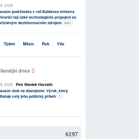
 8. 2026
ausův podržtaška v roli Babišova ministra
hraničí tají úzké technologické propojení se
přízněným dezinformačním zdrojem
3441
Týden
Měsíc
Rok
Vše
ílenější dnes
 8. 2026
Petr Waniek Horváth
ausův útok na důstojnost. Výrok, který
haluje celý jeho politický příběh
1
6197