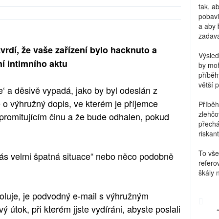
tak, a
pobavi
a aby 
zadava
tvrdí, že vaše zařízení bylo hacknuto a
Výsled
í intimního aktu
by moh
příběh
větší 
e‘ a děsivě vypadá, jako by byl odeslán z
 o výhružný dopis, ve kterém je příjemce
Příběh
zlehčo
promitujícím činu a že bude odhalen, pokud
přechá
riskant
To vše
o vás velmi špatná situace“ nebo něco podobně
refero
škály 
oluje, je podvodný e-mail s výhružným
útok, při kterém jjste vydíráni, abyste poslali