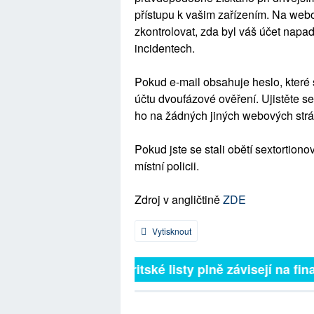
přístupu k vašim zařízením. Na web
zkontrolovat, zda byl váš účet napa
incidentech.
Pokud e-mail obsahuje heslo, které 
účtu dvoufázové ověření. Ujistěte se
ho na žádných jiných webových str
Pokud jste se stali obětí sextortion
místní policii.
Zdroj v angličtině
ZDE
Vytisknout
Britské listy plně závisejí na fina