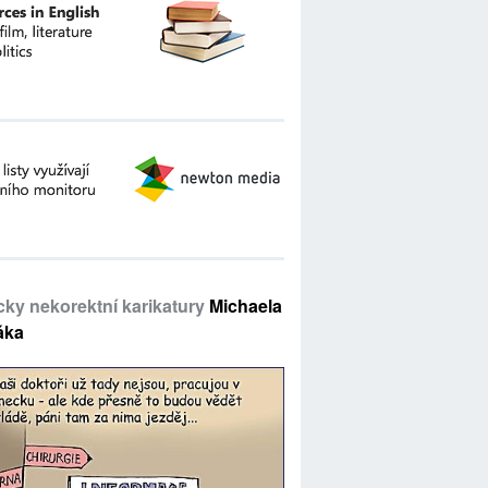
icky nekorektní karikatury
Michaela
áka