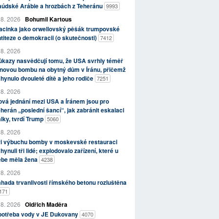
aúdské Arábie a hrozbách z Teheránu
9993
 8. 2026
Bohumil Kartous
acinka jako orwellovský pěšák trumpovské
titeze o demokracii (o skutečnosti)
7412
 8. 2026
kazy nasvědčují tomu, že USA svrhly téměř
novou bombu na obytný dům v Íránu, přičemž
hynulo dvouleté dítě a jeho rodiče
7251
 8. 2026
vá jednání mezi USA a Íránem jsou pro
herán „poslední šancí“, jak zabránit eskalaci
lky, tvrdí Trump
5060
 8. 2026
ři výbuchu bomby v moskevské restauraci
hynuli tři lidé; explodovalo zařízení, které u
ebe měla žena
4238
 8. 2026
hada trvanlivosti římského betonu rozluštěna
171
 8. 2026
Oldřich Maděra
potřeba vody v JE Dukovany
4070