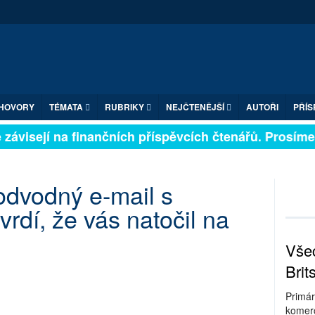
HOVORY
TÉMATA
RUBRIKY
NEJČTENĚJŠÍ
AUTOŘI
PŘÍS
závisejí na finančních příspěvcích čtenářů. Prosíme, p
podvodný e-mail s
vrdí, že vás natočil na
Všec
Brit
Primár
komerc