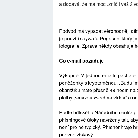
a dodává, že má moc „zničit váš živo
Podvod má vypadat věrohodněji díky
je použití spywaru Pegasus, který 
fotografie. Zpráva někdy obsahuje hes
Co e-mail požaduje
Výkupné. V jednou emailu pachatel 
peněženky s kryptoměnou. „Budu info
okamžiku máte přesně 48 hodin na z
platby „smažou všechna videa“ a od
Podle britského Národního centra p
phishingové útoky navrženy tak, aby
není pro ně typický. Phisher hraje hr
podvod ziskový.