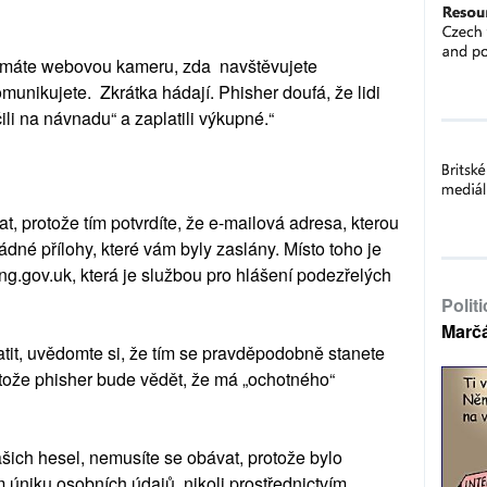
 máte webovou kameru, zda navštěvujete
munikujete. Zkrátka hádají. Phisher doufá, že lidi
li na návnadu“ a zaplatili výkupné.“
, protože tím potvrdíte, že e-mailová adresa, kterou
 žádné přílohy, které vám byly zaslány. Místo toho je
g.gov.uk, která je službou pro hlášení podezřelých
Polit
Marč
it, uvědomte si, že tím se pravděpodobně stanete
otože phisher bude vědět, že má „ochotného“
šich hesel, nemusíte se obávat, protože bylo
 úniku osobních údajů, nikoli prostřednictvím