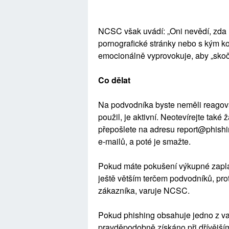
NCSC však uvádí: „Oni nevědí, zda
pornografické stránky nebo s kým ko
emocionálně vyprovokuje, aby „skoči
Co dělat
Na podvodníka byste neměli reagovat
použil, je aktivní. Neotevírejte také
přepošlete na adresu report@phishin
e-mailů, a poté je smažte.
Pokud máte pokušení výkupné zaplat
ještě větším terčem podvodníků, pr
zákazníka, varuje NCSC.
Pokud phishing obsahuje jedno z va
pravděpodobně získáno při dřívějším