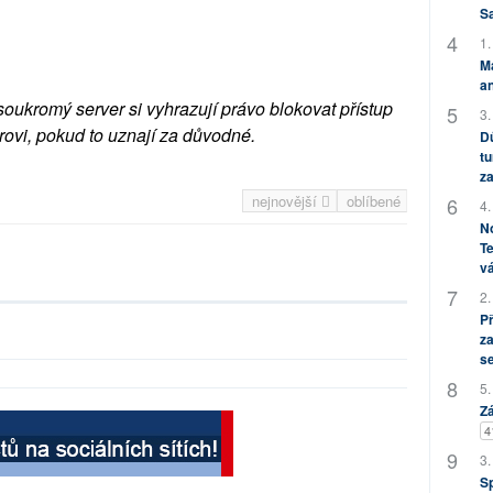
S
1.
M
an
soukromý server si vyhrazují právo blokovat přístup
3.
rovi, pokud to uznají za důvodné.
Dů
tu
za
nejnovější
oblíbené
4.
No
Te
vá
2.
P
za
s
5.
Zá
4
3.
S