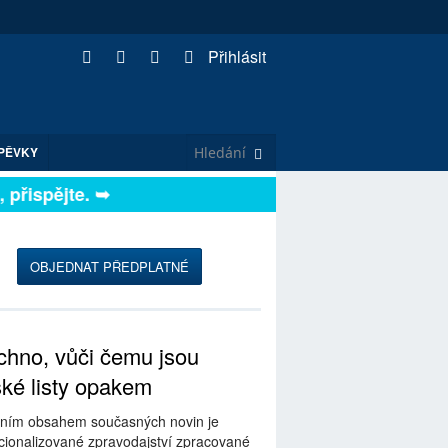
Přihlásit
PĚVKY
řispějte. ➥
OBJEDNAT PŘEDPLATNÉ
hno, vůči čemu jsou
ské listy opakem
ním obsahem současných novin je
ionalizované zpravodajství zpracované