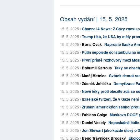
Obsah vydání | 15. 5. 2025
15. 5. 2025 /
Channel 4 News: Z Gazy znovu př
15. 5. 2025 /
Trump říká, že USA by měly prom
15. 5. 2025 /
Boris Cvek
Naprosté fiasko Am
15. 5. 2025 /
Putin nepojede do Istanbulu na m
15. 5. 2025 /
První přímé rozhovory mezi Mosk
15. 5. 2025 /
Bohumil Kartous
Taky se checht
15. 5. 2025 /
Matěj Metelec
Svátek demokracie
15. 5. 2025 /
Zdeněk Jehlička
Demytizace Pale
15. 5. 2025 /
Nové léky proti obezitě zdá se ods
15. 5. 2025 /
Izraelské tvrzení, že v Gaze není 
15. 5. 2025 /
Zrušení amerických sankcí proti S
15. 5. 2025 /
Fabiano Golgo
Muskova DOGE př
15. 5. 2025 /
Daniel Veselý
Neposlušná Itálie
15. 5. 2025 /
Jon Stewart jako každé úterý o 
15. 5. 2025 /
Beno Trávníček Brodský
Ekolog