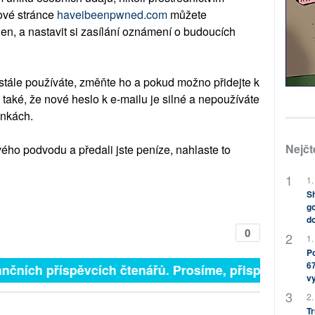
ové stránce
haveibeenpwned.com
můžete
den, a nastavit si zasílání oznámení o budoucích
stále používáte, změňte ho a pokud možno přidejte k
 také, že nové heslo k e-mailu je silné a nepoužíváte
ánkách.
Nejčt
ového podvodu a předali jste peníze, nahlaste to
1.
Sh
go
do
0
1.
Po
67
nčních příspěvcích čtenářů. Prosíme, přispějte. ➥
v
2.
Tr