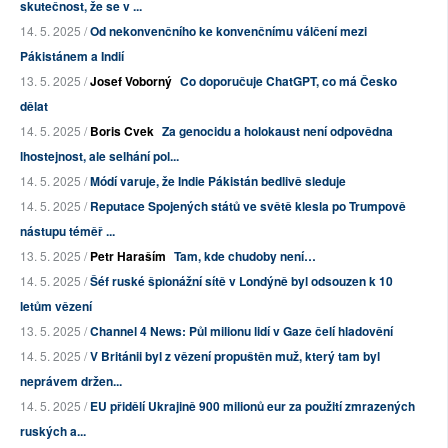
skutečnost, že se v ...
14. 5. 2025 /
Od nekonvenčního ke konvenčnímu válčení mezi
Pákistánem a Indií
13. 5. 2025 /
Josef Voborný
Co doporučuje ChatGPT, co má Česko
dělat
14. 5. 2025 /
Boris Cvek
Za genocidu a holokaust není odpovědna
lhostejnost, ale selhání pol...
14. 5. 2025 /
Módí varuje, že Indie Pákistán bedlivě sleduje
14. 5. 2025 /
Reputace Spojených států ve světě klesla po Trumpově
nástupu téměř ...
13. 5. 2025 /
Petr Haraším
Tam, kde chudoby není…
14. 5. 2025 /
Šéf ruské špionážní sítě v Londýně byl odsouzen k 10
letům vězení
13. 5. 2025 /
Channel 4 News: Půl milionu lidí v Gaze čelí hladovění
14. 5. 2025 /
V Británii byl z vězení propuštěn muž, který tam byl
neprávem držen...
14. 5. 2025 /
EU přidělí Ukrajině 900 milionů eur za použití zmrazených
ruských a...