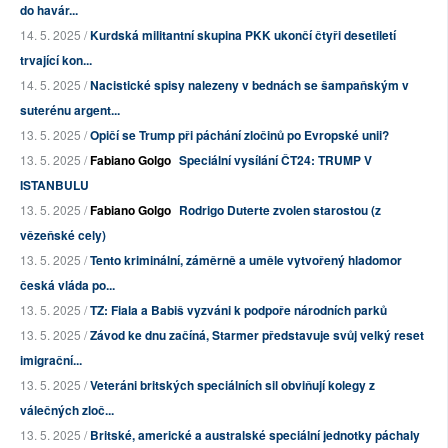
do havár...
14. 5. 2025 /
Kurdská militantní skupina PKK ukončí čtyři desetiletí
trvající kon...
14. 5. 2025 /
Nacistické spisy nalezeny v bednách se šampaňským v
suterénu argent...
13. 5. 2025 /
Opičí se Trump při páchání zločinů po Evropské unii?
13. 5. 2025 /
Fabiano Golgo
Speciální vysílání ČT24: TRUMP V
ISTANBULU
13. 5. 2025 /
Fabiano Golgo
Rodrigo Duterte zvolen starostou (z
vězeňské cely)
13. 5. 2025 /
Tento kriminální, záměrně a uměle vytvořený hladomor
česká vláda po...
13. 5. 2025 /
TZ: Fiala a Babiš vyzváni k podpoře národních parků
13. 5. 2025 /
Závod ke dnu začíná, Starmer představuje svůj velký reset
imigrační...
13. 5. 2025 /
Veteráni britských speciálních sil obviňují kolegy z
válečných zloč...
13. 5. 2025 /
Britské, americké a australské speciální jednotky páchaly