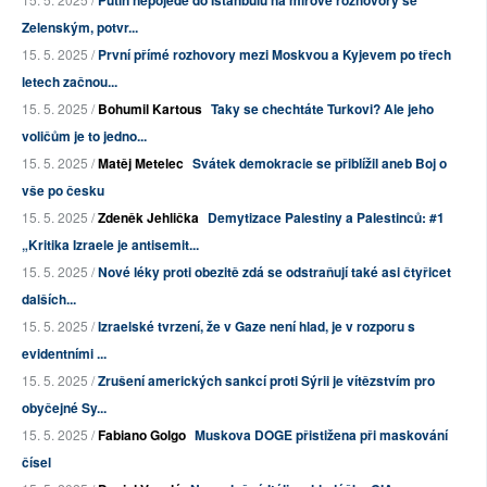
Putin nepojede do Istanbulu na mírové rozhovory se
Zelenským, potvr...
15. 5. 2025 /
První přímé rozhovory mezi Moskvou a Kyjevem po třech
letech začnou...
15. 5. 2025 /
Bohumil Kartous
Taky se chechtáte Turkovi? Ale jeho
voličům je to jedno...
15. 5. 2025 /
Matěj Metelec
Svátek demokracie se přiblížil aneb Boj o
vše po česku
15. 5. 2025 /
Zdeněk Jehlička
Demytizace Palestiny a Palestinců: #1
„Kritika Izraele je antisemit...
15. 5. 2025 /
Nové léky proti obezitě zdá se odstraňují také asi čtyřicet
dalších...
15. 5. 2025 /
Izraelské tvrzení, že v Gaze není hlad, je v rozporu s
evidentními ...
15. 5. 2025 /
Zrušení amerických sankcí proti Sýrii je vítězstvím pro
obyčejné Sy...
15. 5. 2025 /
Fabiano Golgo
Muskova DOGE přistižena při maskování
čísel