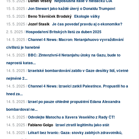
15. 5. 2025 /
Daniel Veselý
Neposlušná Itálie v hledáčku CIA
15. 5. 2025 /
Jon Stewart jako každé úterý o Donaldu Trumpovi
15. 5. 2025 /
Beno Trávníček Brodský
Ekologie války
15. 5. 2025 /
Jozef Stasik
Je čas povedať pravdu aj o ekonomike?
2. 5. 2025 /
Hospodaření Britských listů za duben 2025
14. 5. 2025 /
Channel 4 News: Macron: Netanjahuovo vyvražďování
civilistů je hanebné
14. 5. 2025 /
BBC: Zintenzivní-li Netanjahu útoky na Gazu, bude to
naprostá katas...
14. 5. 2025 /
Izraelské bombardování zabilo v Gaze desítky lidí, včetně
nejméně 2...
14. 5. 2025 /
Channel 4 News: Izraelci zatkli Palestince. Propustili ho a
hned za...
14. 5. 2025 /
Izrael po pauze ohledně propuštění Edana Alexandra
bombardoval ne...
14. 5. 2025 /
Odvolejte Matochu a Xavera Veselého z Rady ČT!
14. 5. 2025 /
Fabiano Golgo
Izrael ztratil legitimitu jako stát
14. 5. 2025 /
Lékaři bez hranic: Gaza: stovky zabitých zdravotníků,