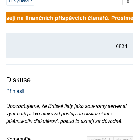
0
Vytisknout
visejí na finančních příspěvcích čtenářů. Prosíme, př
6824
Diskuse
Přihlásit
Upozorňujeme, že Britské listy jako soukromý server si
vyhrazují právo blokovat přístup na diskusní fóra
jakémukoliv diskutérovi, pokud to uznají za důvodné.
Komentáře
nejnovější
oblíbené