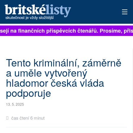
sejí na finančních příspěvcích čtenářů. Prosíme, přisp
PŘIHLÁSIT
AKTUÁLNÍ VYDÁNÍ
ARCHIV
Tento kriminální, záměrně
a uměle vytvořený
ROZHOVORY
hladomor česká vláda
TÉMATA
podporuje
NEJČTENĚJŠÍ ZA 7 DNÍ
13. 5. 2025
AUTOŘI
čas čtení 6 minut
PŘÍSPĚVKY NA PROVOZ