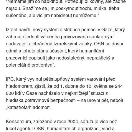
“Nemáme jim co nabídnout. Potřebují bílkoviny, ale žádné
nejsou. Snažíme se jim poskytnout trochu mléka, třeba
sušeného, ale víc jim nabídnout nemůžeme.“
Izrael navrhl nový systém distribuce pomoci v Gaze, který
zahrnuje jednotlivá centra provozovaná soukromými
dodavateli a chráněná izraelskými vojáky. OSN se dosud
odmítla tohoto plánu účastnit, který humanitární
pracovníci popisují jako nedostatečný, nepraktický a
potenciálně protiprávní.
IPC, který vyvinul pětistupňový systém varování před
hladomorem, zjistil, že od 1. dubna do 10. května se 244
000 lidí v Gaze nacházelo v nejkritičtější situaci z
hlediska potravinové bezpečnosti – na úrovni pět, neboli
„katastrofa/hladomor“.
Konsorcium, založené v roce 2004, sdružuje více než
tucet agentur OSN, humanitárních organizací, vlád a