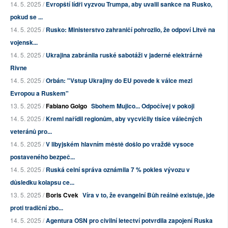
14. 5. 2025 /
Evropští lídři vyzvou Trumpa, aby uvalil sankce na Rusko,
pokud se ...
14. 5. 2025 /
Rusko: Ministerstvo zahraničí pohrozilo, že odpoví Litvě na
vojensk...
14. 5. 2025 /
Ukrajina zabránila ruské sabotáži v jaderné elektrárně
Rivne
14. 5. 2025 /
Orbán: "Vstup Ukrajiny do EU povede k válce mezi
Evropou a Ruskem"
13. 5. 2025 /
Fabiano Golgo
Sbohem Mujico... Odpočívej v pokoji
14. 5. 2025 /
Kreml nařídil regionům, aby vycvičily tisíce válečných
veteránů pro...
14. 5. 2025 /
V libyjském hlavním městě došlo po vraždě vysoce
postaveného bezpeč...
14. 5. 2025 /
Ruská celní správa oznámila 7 % pokles vývozu v
důsledku kolapsu ce...
13. 5. 2025 /
Boris Cvek
Víra v to, že evangelní Bůh reálně existuje, jde
proti tradiční zbo...
14. 5. 2025 /
Agentura OSN pro civilní letectví potvrdila zapojení Ruska