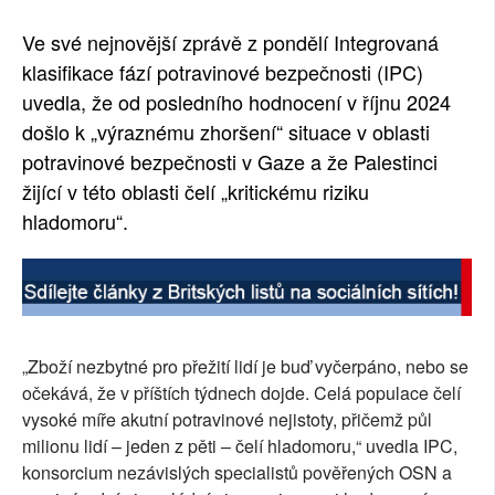
Ve své nejnovější zprávě z pondělí Integrovaná
klasifikace fází potravinové bezpečnosti (IPC)
uvedla, že od posledního hodnocení v říjnu 2024
došlo k „výraznému zhoršení“ situace v oblasti
potravinové bezpečnosti v Gaze a že Palestinci
žijící v této oblasti čelí „kritickému riziku
hladomoru“.
„Zboží nezbytné pro přežití lidí je buď vyčerpáno, nebo se
očekává, že v příštích týdnech dojde. Celá populace čelí
vysoké míře akutní potravinové nejistoty, přičemž půl
milionu lidí – jeden z pěti – čelí hladomoru,“ uvedla IPC,
konsorcium nezávislých specialistů pověřených OSN a