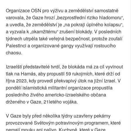
Organizace OSN pro výživu a zemědělství samostatně
varovala, že Gaze hrozí „bezprostřední riziko hladomoru“,
a uvedla, že zemědělství je „na pokraji úplného kolapsu“,
a vyzvala k „okamžitému“ zrušení blokády. V posledních
týdnech utrpěla také veřejná bezpečnost, protože zoufalí
Palestinci a organizované gangy využívají rostoucího
chaosu.
Izraelští představitelé tvrdí, že blokáda má za cíl vyvinout
tlak na Hamás, aby propustil 59 rukojmích, které drží od
října 2023, kdy provedl překvapivý útok na jižní Izrael. V
pondělí islamistická militantní organizace propustila
posledního živého americko-izraelského občana
drženého v Gaze, 21letého vojáka.
V Gaze byly před několika týdny uzavřeny pekárny
provozované Světovým potravinovým programem, které
nemají mouku ani palivo. Kuchyně, které v Gaze