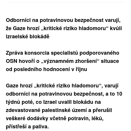
SOCIÁLNÍ SÍTĚ
Odborníci na potravinovou bezpečnost varují,
RUBRIKY
že Gaze hrozí „kritické riziko hladomoru“ kvůli
PLNÁ VERZE STRÁNEK
izraelské blokádě
Zpráva konsorcia specialistů podporovaného
OSN hovoří o „významném zhoršení“ situace
od posledního hodnocení v říjnu
Gaze hrozí „kritické riziko hladomoru“, varují
odborníci na potravinovou bezpečnost, a to 10
týdnů poté, co Izrael uvalil blokádu na
zdevastované palestinské území a přerušil
veškeré dodávky včetně potravin, léků,
přístřeší a paliva.