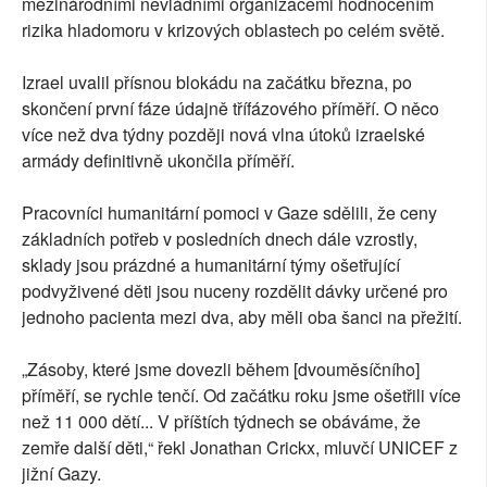
mezinárodními nevládními organizacemi hodnocením
rizika hladomoru v krizových oblastech po celém světě.
Izrael uvalil přísnou blokádu na začátku března, po
skončení první fáze údajně třífázového příměří. O něco
více než dva týdny později nová vlna útoků izraelské
armády definitivně ukončila příměří.
Pracovníci humanitární pomoci v Gaze sdělili, že ceny
základních potřeb v posledních dnech dále vzrostly,
sklady jsou prázdné a humanitární týmy ošetřující
podvyživené děti jsou nuceny rozdělit dávky určené pro
jednoho pacienta mezi dva, aby měli oba šanci na přežití.
„Zásoby, které jsme dovezli během [dvouměsíčního]
příměří, se rychle tenčí. Od začátku roku jsme ošetřili více
než 11 000 dětí... V příštích týdnech se obáváme, že
zemře další děti,“ řekl Jonathan Crickx, mluvčí UNICEF z
jižní Gazy.