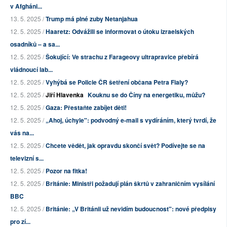
v Afgháni...
13. 5. 2025 /
Trump má plné zuby Netanjahua
12. 5. 2025 /
Haaretz: Odvážili se informovat o útoku izraelských
osadníků – a sa...
12. 5. 2025 /
Šokující: Ve strachu z Farageovy ultrapravice přebírá
vládnoucí lab...
12. 5. 2025 /
Vyhýbá se Policie ČR šetření občana Petra Fialy?
12. 5. 2025 /
Jiří Hlavenka
Kouknu se do Číny na energetiku, můžu?
12. 5. 2025 /
Gaza: Přestaňte zabíjet děti!
12. 5. 2025 /
„Ahoj, úchyle": podvodný e-mail s vydíráním, který tvrdí, že
vás na...
12. 5. 2025 /
Chcete vědět, jak opravdu skončí svět? Podívejte se na
televizní s...
12. 5. 2025 /
Pozor na fitka!
12. 5. 2025 /
Británie: Ministři požadují plán škrtů v zahraničním vysílání
BBC
12. 5. 2025 /
Británie: „V Británii už nevidím budoucnost": nové předpisy
pro zí...