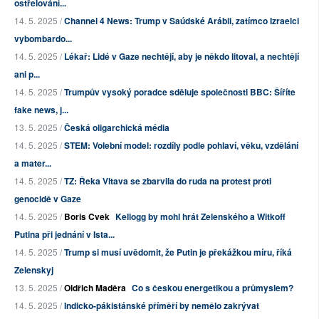
ostřelování...
14. 5. 2025 /
Channel 4 News: Trump v Saúdské Arábii, zatímco Izraelci
vybombardo...
14. 5. 2025 /
Lékař: Lidé v Gaze nechtějí, aby je někdo litoval, a nechtějí
ani p...
14. 5. 2025 /
Trumpův vysoký poradce sděluje společnosti BBC: Šíříte
fake news, j...
13. 5. 2025 /
Česká oligarchická média
14. 5. 2025 /
STEM: Volební model: rozdíly podle pohlaví, věku, vzdělání
a mater...
14. 5. 2025 /
TZ: Řeka Vltava se zbarvila do ruda na protest proti
genocidě v Gaze
14. 5. 2025 /
Boris Cvek
Kellogg by mohl hrát Zelenského a Witkoff
Putina při jednání v Ista...
14. 5. 2025 /
Trump si musí uvědomit, že Putin je překážkou míru, říká
Zelenskyj
13. 5. 2025 /
Oldřich Maděra
Co s českou energetikou a průmyslem?
14. 5. 2025 /
Indicko-pákistánské příměří by nemělo zakrývat