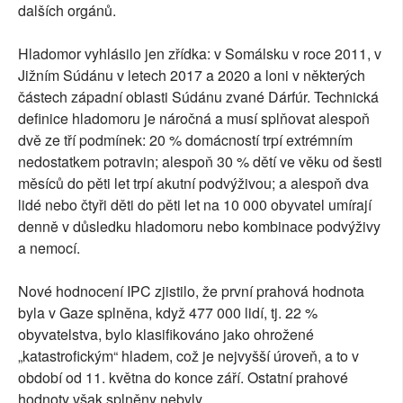
dalších orgánů.
Hladomor vyhlásilo jen zřídka: v Somálsku v roce 2011, v
Jižním Súdánu v letech 2017 a 2020 a loni v některých
částech západní oblasti Súdánu zvané Dárfúr. Technická
definice hladomoru je náročná a musí splňovat alespoň
dvě ze tří podmínek: 20 % domácností trpí extrémním
nedostatkem potravin; alespoň 30 % dětí ve věku od šesti
měsíců do pěti let trpí akutní podvýživou; a alespoň dva
lidé nebo čtyři děti do pěti let na 10 000 obyvatel umírají
denně v důsledku hladomoru nebo kombinace podvýživy
a nemocí.
Nové hodnocení IPC zjistilo, že první prahová hodnota
byla v Gaze splněna, když 477 000 lidí, tj. 22 %
obyvatelstva, bylo klasifikováno jako ohrožené
„katastrofickým“ hladem, což je nejvyšší úroveň, a to v
období od 11. května do konce září. Ostatní prahové
hodnoty však splněny nebyly.