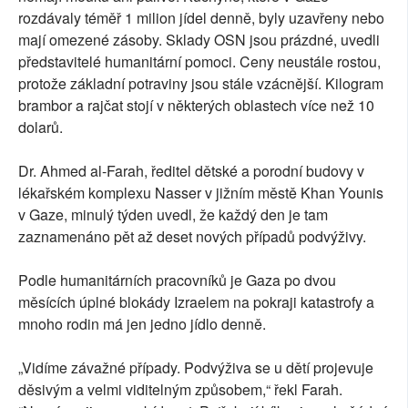
rozdávaly téměř 1 milion jídel denně, byly uzavřeny nebo
mají omezené zásoby. Sklady OSN jsou prázdné, uvedli
představitelé humanitární pomoci. Ceny neustále rostou,
protože základní potraviny jsou stále vzácnější. Kilogram
brambor a rajčat stojí v některých oblastech více než 10
dolarů.
Dr. Ahmed al-Farah, ředitel dětské a porodní budovy v
lékařském komplexu Nasser v jižním městě Khan Younis
v Gaze, minulý týden uvedl, že každý den je tam
zaznamenáno pět až deset nových případů podvýživy.
Podle humanitárních pracovníků je Gaza po dvou
měsících úplné blokády Izraelem na pokraji katastrofy a
mnoho rodin má jen jedno jídlo denně.
„Vidíme závažné případy. Podvýživa se u dětí projevuje
děsivým a velmi viditelným způsobem,“ řekl Farah.