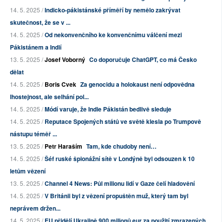
14. 5. 2025 /
Indicko-pákistánské příměří by nemělo zakrývat
skutečnost, že se v ...
14. 5. 2025 /
Od nekonvenčního ke konvenčnímu válčení mezi
Pákistánem a Indií
13. 5. 2025 /
Josef Voborný
Co doporučuje ChatGPT, co má Česko
dělat
14. 5. 2025 /
Boris Cvek
Za genocidu a holokaust není odpovědna
lhostejnost, ale selhání pol...
14. 5. 2025 /
Módí varuje, že Indie Pákistán bedlivě sleduje
14. 5. 2025 /
Reputace Spojených států ve světě klesla po Trumpově
nástupu téměř ...
13. 5. 2025 /
Petr Haraším
Tam, kde chudoby není…
14. 5. 2025 /
Šéf ruské špionážní sítě v Londýně byl odsouzen k 10
letům vězení
13. 5. 2025 /
Channel 4 News: Půl milionu lidí v Gaze čelí hladovění
14. 5. 2025 /
V Británii byl z vězení propuštěn muž, který tam byl
neprávem držen...
14. 5. 2025 /
EU přidělí Ukrajině 900 milionů eur za použití zmrazených