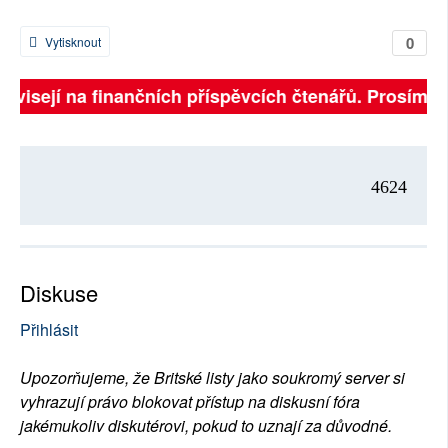
0
Vytisknout
závisejí na finančních příspěvcích čtenářů. Prosíme, p
4624
Diskuse
Přihlásit
Upozorňujeme, že Britské listy jako soukromý server si
vyhrazují právo blokovat přístup na diskusní fóra
jakémukoliv diskutérovi, pokud to uznají za důvodné.