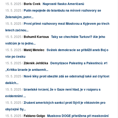
15. 5. 2025 /
Boris Cvek
Naprosté fiasko Američanů
15. 5. 2025 /
Putin nepojede do Istanbulu na mírové rozhovory se
Zelenským, potvr...
15. 5. 2025 /
První přímé rozhovory mezi Moskvou a Kyjevem po třech
letech začnou...
15. 5. 2025 /
Bohumil Kartous
Taky se chechtáte Turkovi? Ale jeho
voličům je to jedno...
15. 5. 2025 /
Matěj Metelec
Svátek demokracie se přiblížil aneb Boj o
vše po česku
15. 5. 2025 /
Zdeněk Jehlička
Demytizace Palestiny a Palestinců: #1
„Kritika Izraele je antisemit...
15. 5. 2025 /
Nové léky proti obezitě zdá se odstraňují také asi čtyřicet
dalších...
15. 5. 2025 /
Izraelské tvrzení, že v Gaze není hlad, je v rozporu s
evidentními ...
15. 5. 2025 /
Zrušení amerických sankcí proti Sýrii je vítězstvím pro
obyčejné Sy...
15. 5. 2025 /
Fabiano Golgo
Muskova DOGE přistižena při maskování