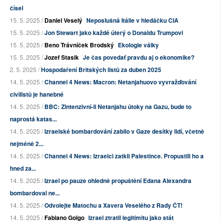
čísel
15. 5. 2025 /
Daniel Veselý
Neposlušná Itálie v hledáčku CIA
15. 5. 2025 /
Jon Stewart jako každé úterý o Donaldu Trumpovi
15. 5. 2025 /
Beno Trávníček Brodský
Ekologie války
15. 5. 2025 /
Jozef Stasik
Je čas povedať pravdu aj o ekonomike?
2. 5. 2025 /
Hospodaření Britských listů za duben 2025
14. 5. 2025 /
Channel 4 News: Macron: Netanjahuovo vyvražďování
civilistů je hanebné
14. 5. 2025 /
BBC: Zintenzivní-li Netanjahu útoky na Gazu, bude to
naprostá katas...
14. 5. 2025 /
Izraelské bombardování zabilo v Gaze desítky lidí, včetně
nejméně 2...
14. 5. 2025 /
Channel 4 News: Izraelci zatkli Palestince. Propustili ho a
hned za...
14. 5. 2025 /
Izrael po pauze ohledně propuštění Edana Alexandra
bombardoval ne...
14. 5. 2025 /
Odvolejte Matochu a Xavera Veselého z Rady ČT!
14. 5. 2025 /
Fabiano Golgo
Izrael ztratil legitimitu jako stát