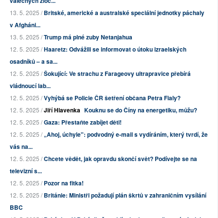
válečných zloč...
13. 5. 2025 /
Britské, americké a australské speciální jednotky páchaly
v Afgháni...
13. 5. 2025 /
Trump má plné zuby Netanjahua
12. 5. 2025 /
Haaretz: Odvážili se informovat o útoku izraelských
osadníků – a sa...
12. 5. 2025 /
Šokující: Ve strachu z Farageovy ultrapravice přebírá
vládnoucí lab...
12. 5. 2025 /
Vyhýbá se Policie ČR šetření občana Petra Fialy?
12. 5. 2025 /
Jiří Hlavenka
Kouknu se do Číny na energetiku, můžu?
12. 5. 2025 /
Gaza: Přestaňte zabíjet děti!
12. 5. 2025 /
„Ahoj, úchyle": podvodný e-mail s vydíráním, který tvrdí, že
vás na...
12. 5. 2025 /
Chcete vědět, jak opravdu skončí svět? Podívejte se na
televizní s...
12. 5. 2025 /
Pozor na fitka!
12. 5. 2025 /
Británie: Ministři požadují plán škrtů v zahraničním vysílání
BBC