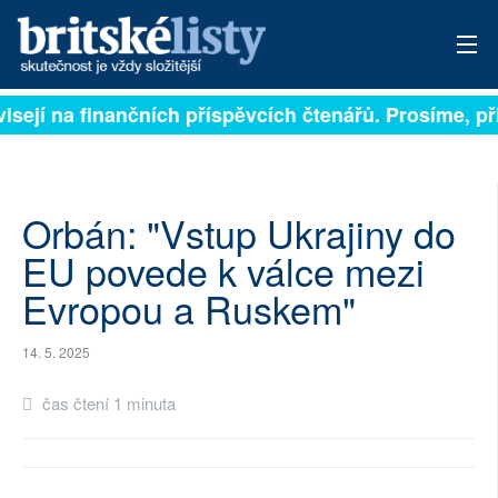
visejí na finančních příspěvcích čtenářů. Prosíme, při
PŘIHLÁSIT
AKTUÁLNÍ VYDÁNÍ
ARCHIV
Orbán: "Vstup Ukrajiny do
EU povede k válce mezi
ROZHOVORY
Evropou a Ruskem"
TÉMATA
14. 5. 2025
NEJČTENĚJŠÍ ZA 7 DNÍ
čas čtení 1 minuta
AUTOŘI
PŘÍSPĚVKY NA PROVOZ