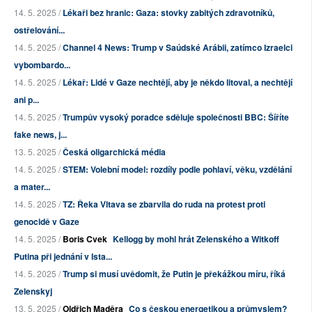
14. 5. 2025 /
Lékaři bez hranic: Gaza: stovky zabitých zdravotníků,
ostřelování...
14. 5. 2025 /
Channel 4 News: Trump v Saúdské Arábii, zatímco Izraelci
vybombardo...
14. 5. 2025 /
Lékař: Lidé v Gaze nechtějí, aby je někdo litoval, a nechtějí
ani p...
14. 5. 2025 /
Trumpův vysoký poradce sděluje společnosti BBC: Šíříte
fake news, j...
13. 5. 2025 /
Česká oligarchická média
14. 5. 2025 /
STEM: Volební model: rozdíly podle pohlaví, věku, vzdělání
a mater...
14. 5. 2025 /
TZ: Řeka Vltava se zbarvila do ruda na protest proti
genocidě v Gaze
14. 5. 2025 /
Boris Cvek
Kellogg by mohl hrát Zelenského a Witkoff
Putina při jednání v Ista...
14. 5. 2025 /
Trump si musí uvědomit, že Putin je překážkou míru, říká
Zelenskyj
13. 5. 2025 /
Oldřich Maděra
Co s českou energetikou a průmyslem?