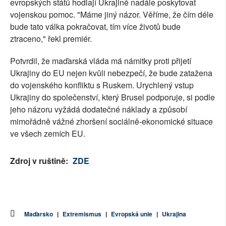
evropských států hodlají Ukrajině nadále poskytovat
vojenskou pomoc. "Máme jiný názor. Věříme, že čím déle
bude tato válka pokračovat, tím více životů bude
ztraceno," řekl premiér.
Potvrdil, že maďarská vláda má námitky proti přijetí
Ukrajiny do EU nejen kvůli nebezpečí, že bude zatažena
do vojenského konfliktu s Ruskem. Urychlený vstup
Ukrajiny do společenství, který Brusel podporuje, si podle
jeho názoru vyžádá dodatečné náklady a způsobí
mimořádně vážné zhoršení sociálně-ekonomické situace
ve všech zemích EU.
Zdroj v ruštině:
ZDE
Maďarsko
|
Extremismus
|
Evropská unie
|
Ukrajina