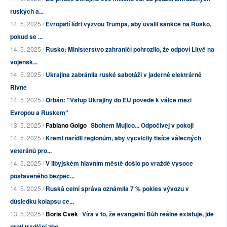
ruských a...
14. 5. 2025 /
Evropští lídři vyzvou Trumpa, aby uvalil sankce na Rusko,
pokud se ...
14. 5. 2025 /
Rusko: Ministerstvo zahraničí pohrozilo, že odpoví Litvě na
vojensk...
14. 5. 2025 /
Ukrajina zabránila ruské sabotáži v jaderné elektrárně
Rivne
14. 5. 2025 /
Orbán: "Vstup Ukrajiny do EU povede k válce mezi
Evropou a Ruskem"
13. 5. 2025 /
Fabiano Golgo
Sbohem Mujico... Odpočívej v pokoji
14. 5. 2025 /
Kreml nařídil regionům, aby vycvičily tisíce válečných
veteránů pro...
14. 5. 2025 /
V libyjském hlavním městě došlo po vraždě vysoce
postaveného bezpeč...
14. 5. 2025 /
Ruská celní správa oznámila 7 % pokles vývozu v
důsledku kolapsu ce...
13. 5. 2025 /
Boris Cvek
Víra v to, že evangelní Bůh reálně existuje, jde
proti tradiční zbo...