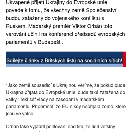
Ukvapené přijetí Ukrajiny do Evropské unie
SOCIÁLNÍ SÍTĚ
povede k tomu, že všechny země Společenství
budou zataženy do vojenského konfliktu s
RUBRIKY
Ruskem. Maďarský premiér Viktor Orbán toto
varování učinil na konferenci předsedů evropských
PLNÁ VERZE STRÁNEK
parlamentů v Budapešti.
"Jako země sousedící s Ukrajinou věříme, že pokud bude
Ukrajina přijata do Evropské unie, bude také zatažena do
války," řekl šéf vlády na zasedání v maďarském
parlamentu. Připomněl, že EU nikdy nepřijala země, které
jsou ve válce.
Orbán také vyjádřil politování nad tím, že lídři většiny