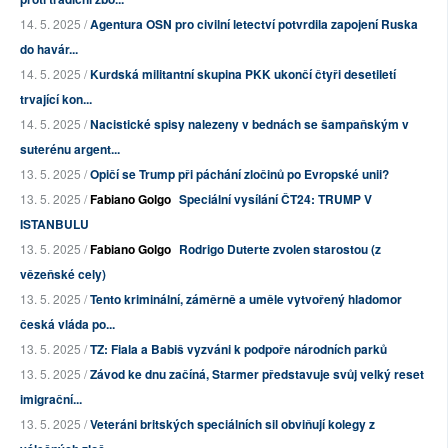
14. 5. 2025 /
Agentura OSN pro civilní letectví potvrdila zapojení Ruska
do havár...
14. 5. 2025 /
Kurdská militantní skupina PKK ukončí čtyři desetiletí
trvající kon...
14. 5. 2025 /
Nacistické spisy nalezeny v bednách se šampaňským v
suterénu argent...
13. 5. 2025 /
Opičí se Trump při páchání zločinů po Evropské unii?
13. 5. 2025 /
Fabiano Golgo
Speciální vysílání ČT24: TRUMP V
ISTANBULU
13. 5. 2025 /
Fabiano Golgo
Rodrigo Duterte zvolen starostou (z
vězeňské cely)
13. 5. 2025 /
Tento kriminální, záměrně a uměle vytvořený hladomor
česká vláda po...
13. 5. 2025 /
TZ: Fiala a Babiš vyzváni k podpoře národních parků
13. 5. 2025 /
Závod ke dnu začíná, Starmer představuje svůj velký reset
imigrační...
13. 5. 2025 /
Veteráni britských speciálních sil obviňují kolegy z