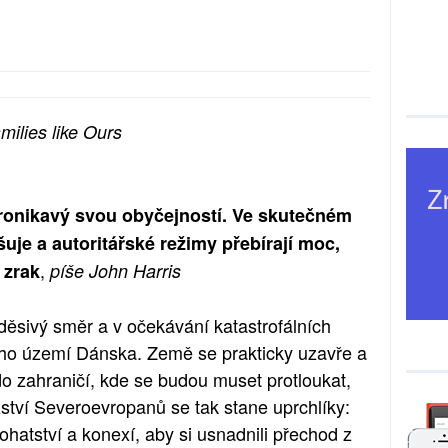
milies like Ours
pronikavý svou obyčejností. Ve skutečném
šuje a autoritářské režimy přebírají moc,
,
 zrak
píše John Harris
 děsivý směr a v očekávání katastrofálních
ého území Dánska. Země se prakticky uzavře a
do zahraničí, kde se budou muset protloukat,
ství Severoevropanů se tak stane uprchlíky:
hatství a konexí, aby si usnadnili přechod z