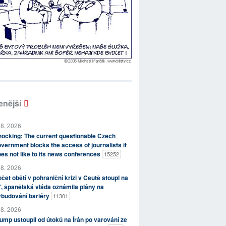
enější
 8. 2026
ocking: The current questionable Czech
vernment blocks the access of journalists it
es not like to its news conferences
15252
 8. 2026
čet obětí v pohraniční krizi v Ceutě stoupl na
, španělská vláda oznámila plány na
ybudování bariéry
11301
 8. 2026
ump ustoupil od útoků na Írán po varování ze