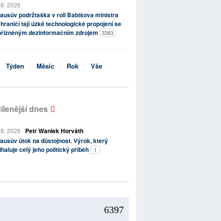
 8. 2026
ausův podržtaška v roli Babišova ministra
hraničí tají úzké technologické propojení se
přízněným dezinformačním zdrojem
3383
Týden
Měsíc
Rok
Vše
ílenější dnes
 8. 2026
Petr Waniek Horváth
ausův útok na důstojnost. Výrok, který
haluje celý jeho politický příběh
1
6397