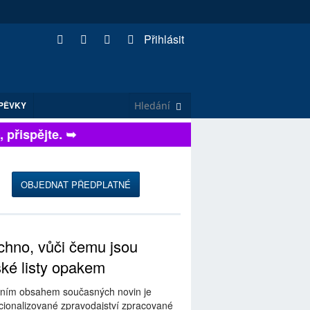
Přihlásit
PĚVKY
řispějte. ➥
OBJEDNAT PŘEDPLATNÉ
hno, vůči čemu jsou
ské listy opakem
ním obsahem současných novin je
ionalizované zpravodajství zpracované