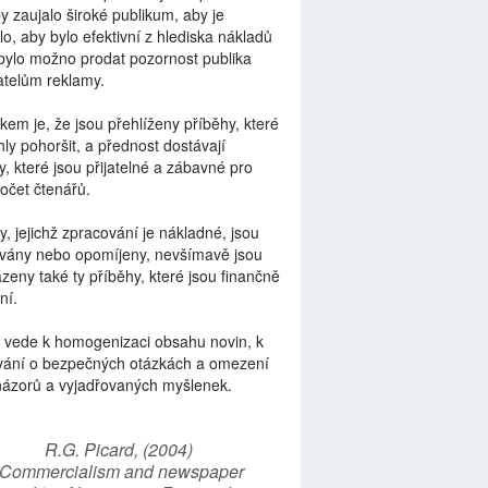
by zaujalo široké publikum, aby je
lo, aby bylo efektivní z hlediska nákladů
bylo možno prodat pozornost publika
telům reklamy.
kem je, že jsou přehlíženy příběhy, které
ly pohoršit, a přednost dostávají
y, které jsou přijatelné a zábavné pro
počet čtenářů.
y, jejichž zpracování je nákladné, jsou
vány nebo opomíjeny, nevšímavě jsou
zeny také ty příběhy, které jsou finančně
ní.
 vede k homogenizaci obsahu novin, k
vání o bezpečných otázkách a omezení
názorů a vyjadřovaných myšlenek.
R.G. Picard, (2004)
“Commercialism and newspaper