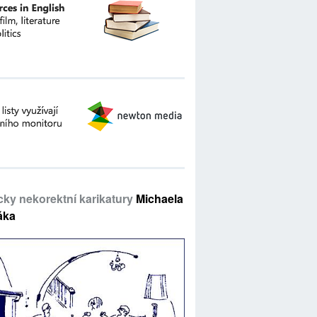
icky nekorektní karikatury
Michaela
áka