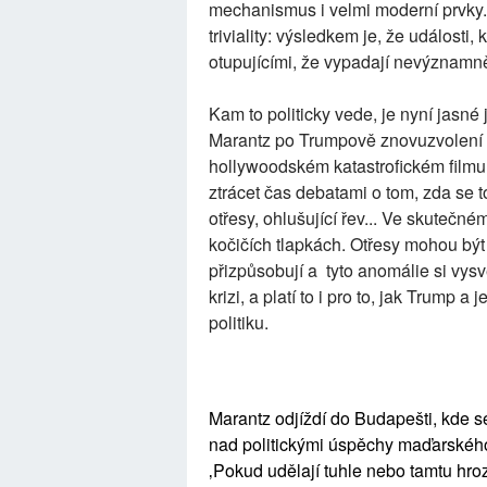
mechanismus i velmi moderní prvky.
triviality: výsledkem je, že události, 
otupujícími, že vypadají nevýznamn
Kam to politicky vede, je nyní jasné
Marantz po Trumpově znovuzvolení o 
hollywoodském katastrofickém filmu,“
ztrácet čas debatami o tom, zda se 
otřesy, ohlušující řev... Ve skutečn
kočičích tlapkách. Otřesy mohou být
přizpůsobují a tyto anomálie si vysvě
krizi, a platí to i pro to, jak Trump 
politiku.
Marantz odjíždí do Budapešti, kde 
nad politickými úspěchy maďarského 
‚Pokud udělají tuhle nebo tamtu hroz