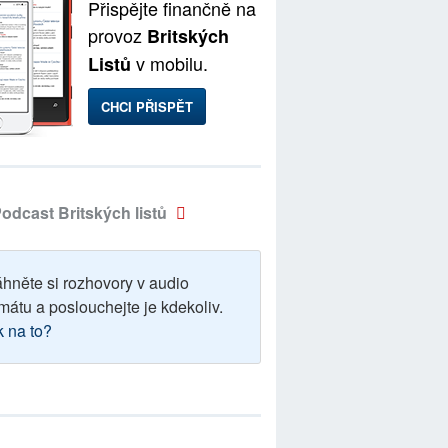
Přispějte finančně na
provoz
Britských
v mobilu.
Listů
CHCI PŘISPĚT
odcast Britských listů
áhněte si rozhovory v audio
mátu a poslouchejte je kdekoliv.
k na to?