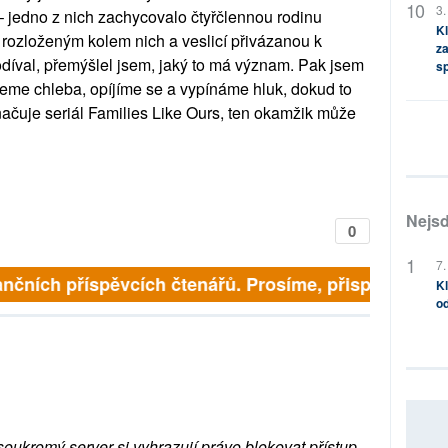
3.
– jedno z nich zachycovalo čtyřčlennou rodinu
Kl
m rozloženým kolem nich a veslicí přivázanou k
za
díval, přemýšlel jsem, jaký to má význam. Pak jsem
s
eme chleba, opíjíme se a vypínáme hluk, dokud to
značuje seriál Families Like Ours, ten okamžik může
Nejsd
0
7.
nčních příspěvcích čtenářů. Prosíme, přispějte. ➥
Kl
od
soukromý server si vyhrazují právo blokovat přístup