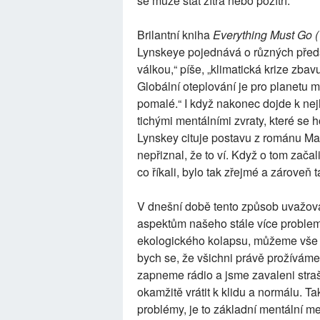
se může stát zítra nebo pozítří.
Brilantní kniha
Everything Must Go 
Lynskeye pojednává o různých předst
válkou,“ píše, „klimatická krize zba
Globální oteplování je pro planetu mož
pomalé.“ I když nakonec dojde k ne
tichými mentálními zvraty, které se h
Lynskey cituje postavu z románu M
nepřiznal, že to ví. Když o tom začali
co říkali, bylo tak zřejmé a zároveň 
V dnešní době tento způsob uvažování
aspektům našeho stále více problem
ekologického kolapsu, můžeme vše o
bych se, že všichni právě prožívám
zapneme rádio a jsme zavaleni stra
okamžitě vrátit k klidu a normálu. T
problémy, je to základní mentální m