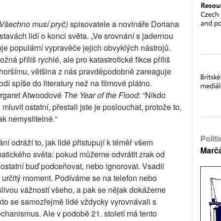
(Všechno musí pryč)
spisovatele a novináře Doriana
avách lidí o konci světa. „Ve srovnání s jadernou
vuje populární vypravěče jejich obvyklých nástrojů.
ná příliš rychlé, ale pro katastrofické fikce příliš
jhoršímu, většina z nás pravděpodobně zareaguje
odí spíše do literatury než na filmové plátno.
argaret Atwoodové
The Year of the Flood
: “Nikdo
 mluvit ostatní, přestali jste je poslouchat, protože to,
tak nemyslitelné.“
Polit
 odráží to, jak lidé přistupují k téměř všem
Marč
atického světa: pokud můžeme odvrátit zrak od
statní buď podceňovat, nebo ignorovat. Vsadil
e určitý moment. Podíváme se na telefon nebo
šlivou vážností všeho, a pak se nějak dokážeme
akto se samozřejmě lidé vždycky vyrovnávali s
echanismus. Ale v podobě 21. století má tento