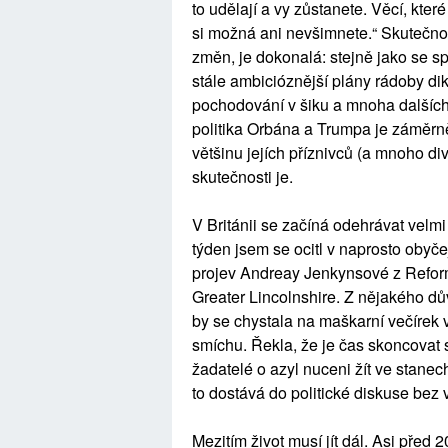
to udělají a vy zůstanete. Věcí, kter
si možná ani nevšimnete.“ Skutečnos
změn, je dokonalá: stejně jako se spa
stále ambicióznější plány rádoby di
pochodování v šiku a mnoha dalších
politika Orbána a Trumpa je záměrn
většinu jejích příznivců (a mnoho 
skutečnosti je.
V Británii se začíná odehrávat velm
týden jsem se ocitl v naprosto obyč
projev Andreay Jenkynsové z Reform
Greater Lincolnshire. Z nějakého dův
by se chystala na maškarní večírek v
smíchu. Řekla, že je čas skoncovat s
žadatelé o azyl nuceni žít ve stanech.
to dostává do politické diskuse bez 
Mezitím život musí jít dál. Asi před 