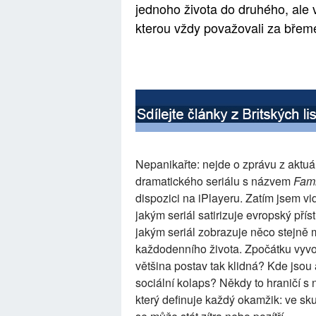
jednoho života do druhého, ale v
kterou vždy považovali za břeme
Nepanikařte: nejde o zprávu z aktuá
dramatického seriálu s názvem
Fami
dispozici na iPlayeru. Zatím jsem v
jakým seriál satirizuje evropský přís
jakým seriál zobrazuje něco stejně 
každodenního života. Zpočátku vyvolá
většina postav tak klidná? Kde jsou
sociální kolaps? Někdy to hraničí s
který definuje každý okamžik: ve skut