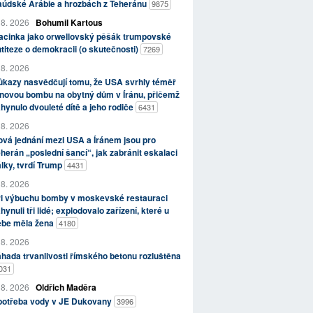
aúdské Arábie a hrozbách z Teheránu
9875
 8. 2026
Bohumil Kartous
acinka jako orwellovský pěšák trumpovské
titeze o demokracii (o skutečnosti)
7269
 8. 2026
kazy nasvědčují tomu, že USA svrhly téměř
novou bombu na obytný dům v Íránu, přičemž
hynulo dvouleté dítě a jeho rodiče
6431
 8. 2026
vá jednání mezi USA a Íránem jsou pro
herán „poslední šancí“, jak zabránit eskalaci
lky, tvrdí Trump
4431
 8. 2026
ři výbuchu bomby v moskevské restauraci
hynuli tři lidé; explodovalo zařízení, které u
ebe měla žena
4180
 8. 2026
hada trvanlivosti římského betonu rozluštěna
031
 8. 2026
Oldřich Maděra
potřeba vody v JE Dukovany
3996