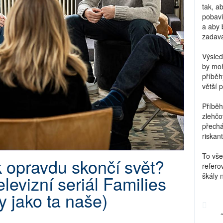
tak, a
pobavi
a aby 
zadava
Výsled
by moh
příběh
větší 
Příběh
zlehčo
přechá
riskant
To vše
k opravdu skončí svět?
refero
škály 
elevizní seriál Families
y jako ta naše)