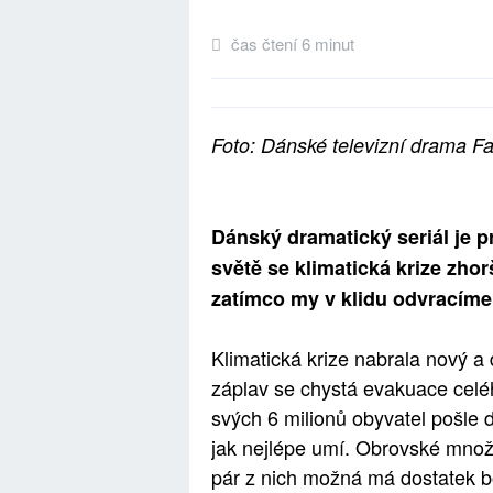
čas čtení 6 minut
Foto: Dánské televizní drama Fa
Dánský dramatický seriál je 
světě se klimatická krize zhor
zatímco my v klidu odvracíme
Klimatická krize nabrala nový a
záplav se chystá evakuace cel
svých 6 milionů obyvatel pošle 
jak nejlépe umí. Obrovské množ
pár z nich možná má dostatek bo