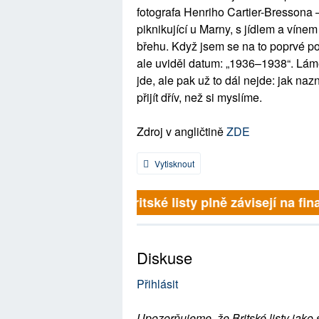
fotografa Henriho Cartier-Bressona 
piknikující u Marny, s jídlem a víne
břehu. Když jsem se na to poprvé po
ale uviděl datum: „1936–1938“. Lám
jde, ale pak už to dál nejde: jak na
přijít dřív, než si myslíme.
Zdroj v angličtině
ZDE
Vytisknout
Britské listy plně závisejí na fina
Diskuse
Přihlásit
Upozorňujeme, že Britské listy jako 