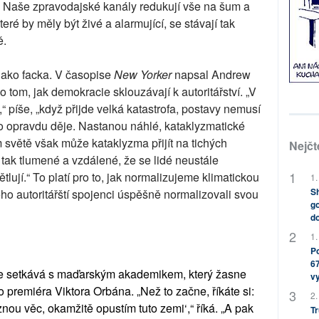
 Naše zpravodajské kanály redukují vše na šum a
které by měly být živé a alarmující, se stávají tak
ě.
 jako facka. V časopise
New Yorker
napsal Andrew
tom, jak demokracie sklouzávají k autoritářství. „V
 píše, „když přijde velká katastrofa, postavy nemusí
to opravdu děje. Nastanou náhlé, kataklyzmatické
ém světě však může kataklyzma přijít na tichých
Nejčt
 tak tlumené a vzdálené, že se lidé neustále
tlují.“ To platí pro to, jak normalizujeme klimatickou
1.
Sh
a jeho autoritářští spojenci úspěšně normalizovali svou
go
do
1.
Po
67
se setkává s maďarským akademikem, který žasne
v
premiéra Viktora Orbána. „Než to začne, říkáte si:
2.
nou věc, okamžitě opustím tuto zemi‘,“ říká. „A pak
Tr