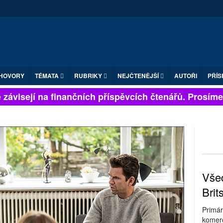
HOVORY
TÉMATA
RUBRIKY
NEJČTENĚJŠÍ
AUTOŘI
PŘÍS
ávisejí na finančních příspěvcích čtenářů. Prosíme, p
Všec
Brit
Primár
komerc