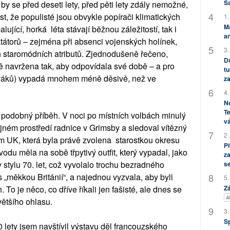
S
é by se před deseti lety, před pěti lety zdály nemožné,
t, že populisté jsou obvykle popírači klimatických
1.
M
lující, horká léta stávají běžnou záležitostí, tak i
an
ktátorů – zejména při absenci vojenských holínek,
3.
 staromódních atributů. Zjednodušeně řečeno,
Dů
ě navržena tak, aby odpovídala své době – a pro
tu
diváků) vypadá mnohem méně děsivě, než ve
za
4.
No
Te
i podobný příběh. V noci po místních volbách minulý
vá
ejném prostředí radnice v Grimsby a sledoval vítězný
2.
 UK, která byla právě zvolena starostkou okresu
P
odu měla na sobě třpytivý outfit, který vypadal, jako
za
 stylu 70. let, což vyvolalo trochu bezradného
s
 „měkkou Británií“, a najednou vyzvala, aby byli
5.
Zá
 To je něco, co dříve říkali jen fašisté, ale dnes se
4
většího ohlasu.
3.
S
20 lety jsem navštívil výstavu děl francouzského