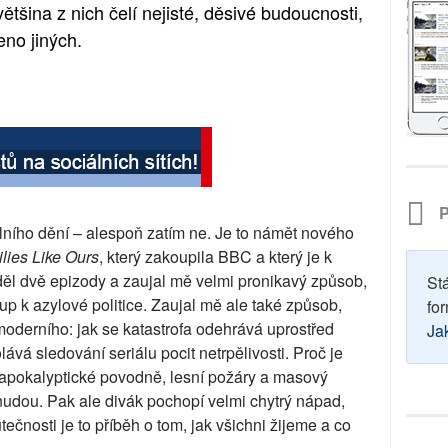
ětšina z nich čelí nejisté, děsivé budoucnosti,
no jiných.
P
lního dění – alespoň zatím ne. Je to námět nového
lies Like Ours
, který zakoupila BBC a který je k
iděl dvě epizody a zaujal mě velmi pronikavý způsob,
St
tup k azylové politice. Zaujal mě ale také způsob,
for
moderního: jak se katastrofa odehrává uprostřed
Ja
vá sledování seriálu pocit netrpělivosti. Proč je
 apokalyptické povodně, lesní požáry a masový
 nudou. Pak ale divák pochopí velmi chytrý nápad,
ečnosti je to příběh o tom, jak všichni žijeme a co