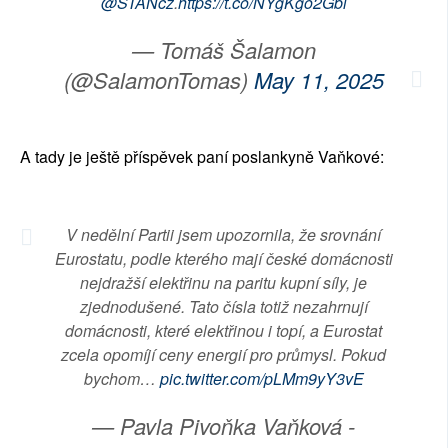
@STANcz
.
https://t.co/NYgKgo2Gbi
— Tomáš Šalamon
(@SalamonTomas)
May 11, 2025
A tady je ještě příspěvek paní poslankyně Vaňkové:
V nedělní Partii jsem upozornila, že srovnání
Eurostatu, podle kterého mají české domácnosti
nejdražší elektřinu na paritu kupní síly, je
zjednodušené. Tato čísla totiž nezahrnují
domácnosti, které elektřinou i topí, a Eurostat
zcela opomíjí ceny energií pro průmysl. Pokud
bychom…
pic.twitter.com/pLMm9yY3vE
— Pavla Pivoňka Vaňková -