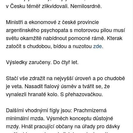
v Česku téměř zlikvidovali. Nemilosrdně.
SOCIÁLNÍ SÍTĚ
Ministři a ekonomové z české provincie
RUBRIKY
argentinského psychopata s motorovou pilou musí
PLNÁ VERZE STRÁNEK
světu okamžitě nabídnout pomocné rámě. Kterak
zatočit s chudobou, bídou a nuzotou
zde
.
Výsledky zaručeny. Do čtyř let.
Stačí vše zdražit na nejvyšší úroveň a po chudobě
je veta. Nasadit fialový úsměv a tvářit se, že
vynalezli hranaté kolo. S přehazovačkou.
Dalšími vhodnými fígly jsou: Prachmizerná
minimální mzda. Výsměch konceptu důstojné
mzdy. Hnát pracující občany na úřady pro dávky