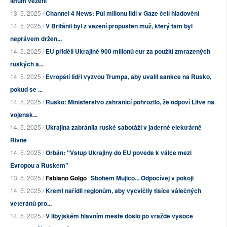
letům vězení
13. 5. 2025 /
Channel 4 News: Půl milionu lidí v Gaze čelí hladovění
14. 5. 2025 /
V Británii byl z vězení propuštěn muž, který tam byl
neprávem držen...
14. 5. 2025 /
EU přidělí Ukrajině 900 milionů eur za použití zmrazených
ruských a...
14. 5. 2025 /
Evropští lídři vyzvou Trumpa, aby uvalil sankce na Rusko,
pokud se ...
14. 5. 2025 /
Rusko: Ministerstvo zahraničí pohrozilo, že odpoví Litvě na
vojensk...
14. 5. 2025 /
Ukrajina zabránila ruské sabotáži v jaderné elektrárně
Rivne
14. 5. 2025 /
Orbán: "Vstup Ukrajiny do EU povede k válce mezi
Evropou a Ruskem"
13. 5. 2025 /
Fabiano Golgo
Sbohem Mujico... Odpočívej v pokoji
14. 5. 2025 /
Kreml nařídil regionům, aby vycvičily tisíce válečných
veteránů pro...
14. 5. 2025 /
V libyjském hlavním městě došlo po vraždě vysoce