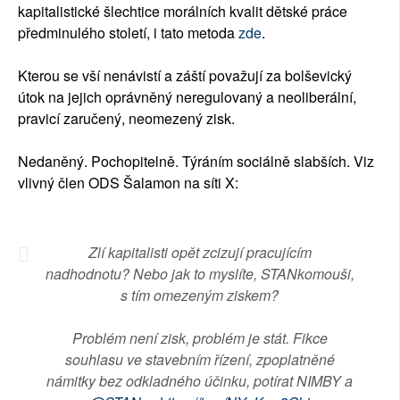
kapitalistické šlechtice morálních kvalit dětské práce
předminulého století, i tato metoda
zde
.
Kterou se vší nenávistí a záští považují za bolševický
útok na jejich oprávněný neregulovaný a neoliberální,
pravicí zaručený, neomezený zisk.
Nedaněný. Pochopitelně. Týráním sociálně slabších. Viz
vlivný člen ODS Šalamon na síti X:
Zlí kapitalisti opět zcizují pracujícím
nadhodnotu? Nebo jak to myslíte, STANkomouši,
s tím omezeným ziskem?
Problém není zisk, problém je stát. Fikce
souhlasu ve stavebním řízení, zpoplatněné
námitky bez odkladného účinku, potírat NIMBY a