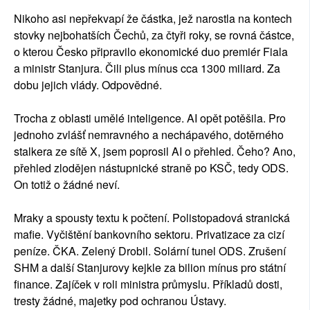
Nikoho asi nepřekvapí že částka, jež narostla na kontech
stovky nejbohatších Čechů, za čtyři roky, se rovná částce,
o kterou Česko připravilo ekonomické duo premiér Fiala
a ministr Stanjura. Čili plus mínus cca 1300 miliard. Za
dobu jejich vlády. Odpovědné.
Trocha z oblasti umělé inteligence. AI opět potěšila. Pro
jednoho zvlášť nemravného a nechápavého, dotěrného
stalkera ze sítě X, jsem poprosil AI o přehled. Čeho? Ano,
přehled zlodějen nástupnické straně po KSČ, tedy ODS.
On totiž o žádné neví.
Mraky a spousty textu k počtení. Polistopadová stranická
mafie. Vyčištění bankovního sektoru. Privatizace za cizí
peníze. ČKA. Zelený Drobil. Solární tunel ODS. Zrušení
SHM a další Stanjurovy kejkle za bilion mínus pro státní
finance. Zajíček v roli ministra průmyslu. Příkladů dosti,
tresty žádné, majetky pod ochranou Ústavy.