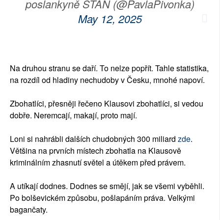
poslankyně STAN (@PavlaPivonka)
May 12, 2025
Na druhou stranu se daří. To nelze popřít. Tahle statistika,
na rozdíl od hladiny nechudoby v Česku, mnohé napoví.
Zbohatlíci, přesněji řečeno Klausovi zbohatlíci, si vedou
dobře. Neremcají, makají, proto mají.
Loni si nahrábli dalších chudobných 300 miliard
zde
.
Většina na prvních místech zbohatla na Klausově
kriminálním zhasnutí světel a útěkem před právem.
A utíkají dodnes. Dodnes se smějí, jak se všemi vyběhli.
Po bolševickém způsobu, pošlapáním práva. Velkými
bagančaty.