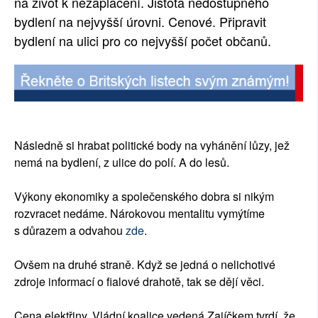
na život k nezaplacení. Jistota nedostupného
bydlení na nejvyšší úrovni. Cenové. Připravit
bydlení na ulici pro co nejvyšší počet občanů.
Následně si hrabat politické body na vyhánění lůzy, jež
nemá na bydlení, z ulice do polí. A do lesů.
Výkony ekonomiky a společenského dobra si nikým
rozvracet nedáme. Nárokovou mentalitu vymýtíme
s důrazem a odvahou
zde
.
Ovšem na druhé straně. Když se jedná o nelichotivé
zdroje informací o fialové drahotě, tak se dějí věci.
Cena elektřiny. Vládní koalice vedená Zajíčkem tvrdí, že