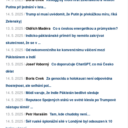
Putina při jednání v Ista...
14. 5. 2025 /
Trump si musí uvědomit, že Putin je překážkou míru, říká
Zelenskyj
13. 5. 2025 /
Oldřich Maděra
Co s českou energetikou a průmyslem?
14. 5. 2025 /
Indicko-pákistánské příměří by nemělo zakrývat
skutečnost, že se v ...
14. 5. 2025 /
Od nekonvenčního ke konvenčnímu válčení mezi
Pákistánem a Indií
13. 5. 2025 /
Josef Voborný
Co doporučuje ChatGPT, co má Česko
dělat
14. 5. 2025 /
Boris Cvek
Za genocidu a holokaust není odpovědna
lhostejnost, ale selhání pol...
14. 5. 2025 /
Módí varuje, že Indie Pákistán bedlivě sleduje
14. 5. 2025 /
Reputace Spojených států ve světě klesla po Trumpově
nástupu téměř ...
13. 5. 2025 /
Petr Haraším
Tam, kde chudoby není…
14. 5. 2025 /
Šéf ruské špionážní sítě v Londýně byl odsouzen k 10