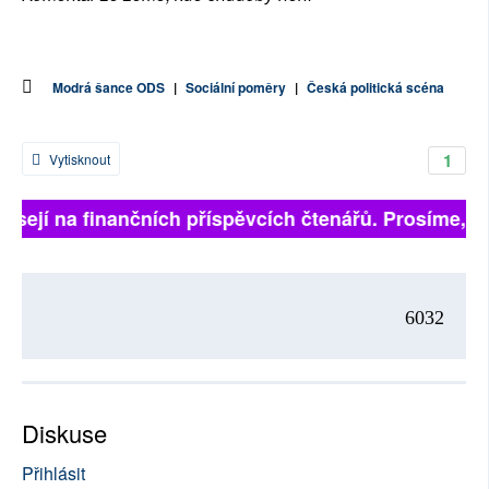
Modrá šance ODS
|
Sociální poměry
|
Česká politická scéna
1
Vytisknout
isejí na finančních příspěvcích čtenářů. Prosíme, při
6032
Diskuse
Přihlásit