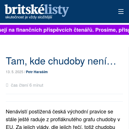
ejí na finančních příspěvcích čtenářů. Prosíme, přispě
PŘIHLÁSIT
AKTUÁLNÍ VYDÁNÍ
ARCHIV
Tam, kde chudoby není…
ROZHOVORY
13. 5. 2025 /
Petr Haraším
TÉMATA
čas čtení 6 minut
NEJČTENĚJŠÍ ZA 7 DNÍ
AUTOŘI
Nenávistí postižená česká východní pravice se
stále ještě raduje z profláknutého grafu chudoby v
PŘÍSPĚVKY NA PROVOZ
EU. Za jejich vlády, dle jejich řečí, totiž chudobu