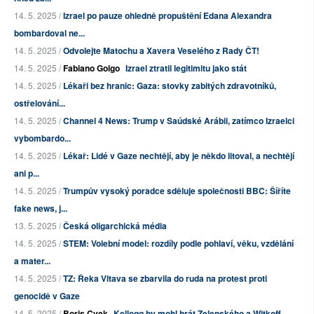
14. 5. 2025 /
Izrael po pauze ohledně propuštění Edana Alexandra
bombardoval ne...
14. 5. 2025 /
Odvolejte Matochu a Xavera Veselého z Rady ČT!
14. 5. 2025 /
Fabiano Golgo
Izrael ztratil legitimitu jako stát
14. 5. 2025 /
Lékaři bez hranic: Gaza: stovky zabitých zdravotníků,
ostřelování...
14. 5. 2025 /
Channel 4 News: Trump v Saúdské Arábii, zatímco Izraelci
vybombardo...
14. 5. 2025 /
Lékař: Lidé v Gaze nechtějí, aby je někdo litoval, a nechtějí
ani p...
14. 5. 2025 /
Trumpův vysoký poradce sděluje společnosti BBC: Šíříte
fake news, j...
13. 5. 2025 /
Česká oligarchická média
14. 5. 2025 /
STEM: Volební model: rozdíly podle pohlaví, věku, vzdělání
a mater...
14. 5. 2025 /
TZ: Řeka Vltava se zbarvila do ruda na protest proti
genocidě v Gaze
14. 5. 2025 /
Boris Cvek
Kellogg by mohl hrát Zelenského a Witkoff