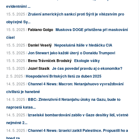
evidentními ...
15. 5. 2025 /
Zrušení amerických sankcí proti Sýrii je vítězstvím pro
obyčejné Sy...
15. 5. 2025 /
Fabiano Golgo
Muskova DOGE přistižena při maskování
čísel
15. 5. 2025 /
Daniel Veselý
Neposlušná Itálie v hledáčku CIA
15. 5. 2025 /
Jon Stewart jako každé úterý o Donaldu Trumpovi
15. 5. 2025 /
Beno Trávníček Brodský
Ekologie války
15. 5. 2025 /
Jozef Stasik
Je čas povedať pravdu aj o ekonomike?
2. 5. 2025 /
Hospodaření Britských listů za duben 2025
14. 5. 2025 /
Channel 4 News: Macron: Netanjahuovo vyvražďování
civilistů je hanebné
14. 5. 2025 /
BBC: Zintenzivní-li Netanjahu útoky na Gazu, bude to
naprostá katas...
14. 5. 2025 /
Izraelské bombardování zabilo v Gaze desítky lidí, včetně
nejméně 2...
14. 5. 2025 /
Channel 4 News: Izraelci zatkli Palestince. Propustili ho a
hned za...