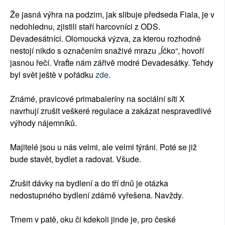
Že jasná výhra na podzim, jak slibuje předseda Fiala, je v
nedohlednu, zjistili staří harcovníci z ODS.
Devadesátníci. Olomoucká výzva, za kterou rozhodně
nestojí nikdo s označením snaživé mrazu „Íčko“, hovoří
jasnou řečí. Vraťte nám zářivě modré Devadesátky. Tehdy
byl svět ještě v pořádku
zde
.
Známé, pravicové primabaleríny na sociální síti X
navrhují zrušit veškeré regulace a zakázat nespravedlivé
výhody nájemníků.
Majitelé jsou u nás velmi, ale velmi týráni. Poté se již
bude stavět, bydlet a radovat. Všude.
Zrušit dávky na bydlení a do tří dnů je otázka
nedostupného bydlení zdárně vyřešena. Navždy.
Trnem v patě, oku či kdekoli jinde je, pro české