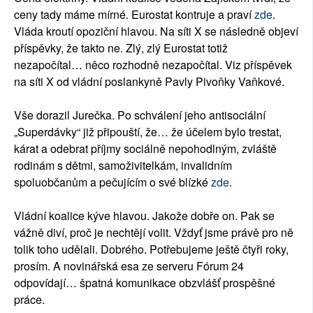
ceny tady máme mírné. Eurostat kontruje a praví
zde
.
Vláda kroutí opoziční hlavou. Na síti X se následně objeví
příspěvky, že takto ne. Zlý, zlý Eurostat totiž
nezapočítal… něco rozhodně nezapočítal. Viz příspěvek
na síti X od vládní poslankyně Pavly Pivoňky Vaňkové.
Vše dorazil Jurečka. Po schválení jeho antisociální
„Superdávky“ již připouští, že… že účelem bylo trestat,
kárat a odebrat příjmy sociálně nepohodlným, zvláště
rodinám s dětmi, samoživitelkám, invalidním
spoluobčanům a pečujícím o své blízké
zde
.
Vládní koalice kýve hlavou. Jakože dobře on. Pak se
vážně diví, proč je nechtějí volit. Vždyť jsme právě pro ně
tolik toho udělali. Dobrého. Potřebujeme ještě čtyři roky,
prosím. A novinářská esa ze serveru Fórum 24
odpovídají… špatná komunikace obzvlášť prospěšné
práce.