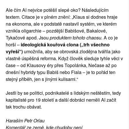
Ale čím AI nejvíce potěšil slepé oko? Následujícím
textem. Citace je v plném znění: „Klaus si dodnes hraje
na ekonoma, ale v podstatě nastavil systém, ve kterém
vznikla oligarchie – pozdější Babišové, Bakalové,
Tykačové apod. Jsou
produktem tohoto chaosu.
A co je
horší –
ideologická kouřová clona („trh všechno
vyřeší“)
umožnila, aby se obrovská zlodějna tvářila jako
vlastně úspěšná reforma. Když člověk sleduje tyhle věci v
čase – od Klausovy éry přes Topolánka, Nečase až po
dnešní hybridy typu Babiš nebo Fiala – je to pořád ten
stejný příběh, jen s jinými kulisami.“
Jestli by se politici, podnikatelé s lidským neštěstím, tedy
kapitalisté pro 19 století a další dobráci neměli AI začít
tak trochu obávat.
Haraším Petr Orlau
Komentář ze země, kde chudoby není