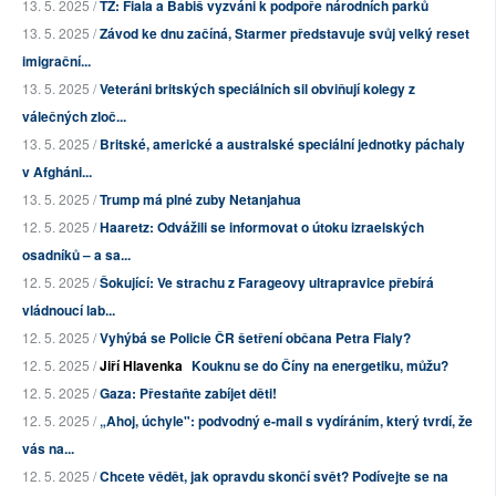
13. 5. 2025 /
TZ: Fiala a Babiš vyzváni k podpoře národních parků
13. 5. 2025 /
Závod ke dnu začíná, Starmer představuje svůj velký reset
imigrační...
13. 5. 2025 /
Veteráni britských speciálních sil obviňují kolegy z
válečných zloč...
13. 5. 2025 /
Britské, americké a australské speciální jednotky páchaly
v Afgháni...
13. 5. 2025 /
Trump má plné zuby Netanjahua
12. 5. 2025 /
Haaretz: Odvážili se informovat o útoku izraelských
osadníků – a sa...
12. 5. 2025 /
Šokující: Ve strachu z Farageovy ultrapravice přebírá
vládnoucí lab...
12. 5. 2025 /
Vyhýbá se Policie ČR šetření občana Petra Fialy?
12. 5. 2025 /
Jiří Hlavenka
Kouknu se do Číny na energetiku, můžu?
12. 5. 2025 /
Gaza: Přestaňte zabíjet děti!
12. 5. 2025 /
„Ahoj, úchyle": podvodný e-mail s vydíráním, který tvrdí, že
vás na...
12. 5. 2025 /
Chcete vědět, jak opravdu skončí svět? Podívejte se na