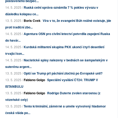
postaveného bezpeč...
14. 5. 2025 /
Ruská celní správa oznámila 7 % pokles vývozu v
důsledku kolapsu ce...
13. 5. 2025 /
Boris Cvek
Víra v to, že evangelní Bůh reálně existuje, jde
proti tradiční zbo...
14. 5. 2025 /
Agentura OSN pro civilní letectví potvrdila zapojení Ruska
do havár...
14. 5. 2025 /
Kurdská militantní skupina PKK ukončí čtyři desetiletí
trvající kon...
14. 5. 2025 /
Nacistické spisy nalezeny v bednách se šampaňským v
suterénu argent...
13. 5. 2025 /
Opičí se Trump při páchání zločinů po Evropské unii?
13. 5. 2025 /
Fabiano Golgo
Speciální vysílání ČT24: TRUMP V
ISTANBULU
13. 5. 2025 /
Fabiano Golgo
Rodrigo Duterte zvolen starostou (z
vězeňské cely)
13. 5. 2025 /
Tento kriminální, záměrně a uměle vytvořený hladomor
česká vláda po...