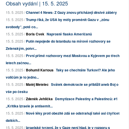
Obsah vydání | 15. 5. 2025
15. 5. 2025 /
Channel 4 News: Z Gazy znovu přicházejí děsivé záběry
15. 5. 2025 /
Trump říká, že USA by měly proměnit Gazu v „zónu
svobody“, poté co...
15. 5. 2025 /
Boris Cvek
Naprosté fiasko Američanů
15. 5. 2025 /
Putin nepojede do Istanbulu na mírové rozhovory se
Zelenským, potvr...
15. 5. 2025 /
První přímé rozhovory mezi Moskvou a Kyjevem po třech
letech začnou...
15. 5. 2025 /
Bohumil Kartous
Taky se chechtáte Turkovi? Ale jeho
voličům je to jedno...
15. 5. 2025 /
Matěj Metelec
Svátek demokracie se přiblížil aneb Boj o
vše po česku
15. 5. 2025 /
Zdeněk Jehlička
Demytizace Palestiny a Palestinců: #1
„Kritika Izraele je antisemit...
15. 5. 2025 /
Nové léky proti obezitě zdá se odstraňují také asi čtyřicet
dalších...
15. 5. 2025 /
Izraelské tvrzení, že v Gaze není hlad, je v rozporu s