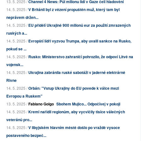
13. 5. 2025 /
Channel 4 News: Půl milionu lidí v Gaze čelí hladovění
14. 5. 2025 /
V Británii byl z vězení propuštěn muž, který tam byl
neprávem držen...
14. 5. 2025 /
EU přidělí Ukrajině 900 milionů eur za použití zmrazených
ruských a...
14. 5. 2025 /
Evropští lídři vyzvou Trumpa, aby uvalil sankce na Rusko,
pokud se ...
14. 5. 2025 /
Rusko: Ministerstvo zahraničí pohrozilo, že odpoví Litvě na
vojensk...
14. 5. 2025 /
Ukrajina zabránila ruské sabotáži v jaderné elektrárně
Rivne
14. 5. 2025 /
Orbán: "Vstup Ukrajiny do EU povede k válce mezi
Evropou a Ruskem"
13. 5. 2025 /
Fabiano Golgo
Sbohem Mujico... Odpočívej v pokoji
14. 5. 2025 /
Kreml nařídil regionům, aby vycvičily tisíce válečných
veteránů pro...
14. 5. 2025 /
V libyjském hlavním městě došlo po vraždě vysoce
postaveného bezpeč...