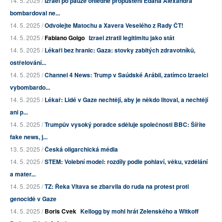
14. 5. 2025 /
Izrael po pauze ohledně propuštění Edana Alexandra
bombardoval ne...
14. 5. 2025 /
Odvolejte Matochu a Xavera Veselého z Rady ČT!
14. 5. 2025 /
Fabiano Golgo
Izrael ztratil legitimitu jako stát
14. 5. 2025 /
Lékaři bez hranic: Gaza: stovky zabitých zdravotníků,
ostřelování...
14. 5. 2025 /
Channel 4 News: Trump v Saúdské Arábii, zatímco Izraelci
vybombardo...
14. 5. 2025 /
Lékař: Lidé v Gaze nechtějí, aby je někdo litoval, a nechtějí
ani p...
14. 5. 2025 /
Trumpův vysoký poradce sděluje společnosti BBC: Šíříte
fake news, j...
13. 5. 2025 /
Česká oligarchická média
14. 5. 2025 /
STEM: Volební model: rozdíly podle pohlaví, věku, vzdělání
a mater...
14. 5. 2025 /
TZ: Řeka Vltava se zbarvila do ruda na protest proti
genocidě v Gaze
14. 5. 2025 /
Boris Cvek
Kellogg by mohl hrát Zelenského a Witkoff