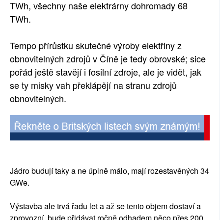
TWh, všechny naše elektrárny dohromady 68
TWh.
Tempo přírůstku skutečné výroby elektřiny z
obnovitelných zdrojů v Číně je tedy obrovské; sice
pořád ještě stavějí i fosilní zdroje, ale je vidět, jak
se ty misky vah překlápějí na stranu zdrojů
obnovitelných.
Jádro budují taky a ne úplně málo, mají rozestavěných 34
GWe.
Výstavba ale trvá řadu let a až se tento objem dostaví a
zprovozní, bude přidávat ročně odhadem něco přes 200