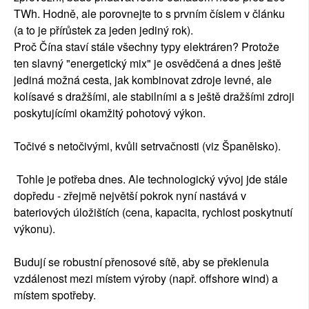
TWh. Hodně, ale porovnejte to s prvním číslem v článku
(a to je přírůstek za jeden jediný rok).
Proč Čína staví stále všechny typy elektráren? Protože
ten slavný "energetický mix" je osvědčená a dnes ještě
jediná možná cesta, jak kombinovat zdroje levné, ale
kolísavé s dražšími, ale stabilními a s ještě dražšími zdroji
poskytujícími okamžitý pohotový výkon.
Točivé s netočivými, kvůli setrvačnosti (viz Španělsko).
Tohle je potřeba dnes. Ale technologický vývoj jde stále
dopředu - zřejmě největší pokrok nyní nastává v
bateriových úložištích (cena, kapacita, rychlost poskytnutí
výkonu).
Budují se robustní přenosové sítě, aby se překlenula
vzdálenost mezi místem výroby (např. offshore wind) a
místem spotřeby.