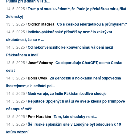
Putina při jednání v Ista...
14. 5. 2025 /
Trump si musí uvědomit, že Putin je překážkou míru, říká
Zelenskyj
13. 5. 2025 /
Oldřich Maděra
Co s českou energetikou a průmyslem?
14. 5. 2025 /
Indicko-pákistánské příměří by nemělo zakrývat
skutečnost, že se v ...
14. 5. 2025 /
Od nekonvenčního ke konvenčnímu válčení mezi
Pákistánem a Indií
13. 5. 2025 /
Josef Voborný
Co doporučuje ChatGPT, co má Česko
dělat
14. 5. 2025 /
Boris Cvek
Za genocidu a holokaust není odpovědna
lhostejnost, ale selhání pol...
14. 5. 2025 /
Módí varuje, že Indie Pákistán bedlivě sleduje
14. 5. 2025 /
Reputace Spojených států ve světě klesla po Trumpově
nástupu téměř ...
13. 5. 2025 /
Petr Haraším
Tam, kde chudoby není…
14. 5. 2025 /
Šéf ruské špionážní sítě v Londýně byl odsouzen k 10
letům vězení