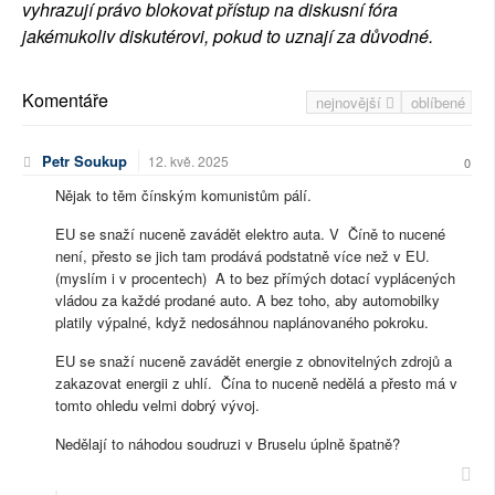
vyhrazují právo blokovat přístup na diskusní fóra
jakémukoliv diskutérovi, pokud to uznají za důvodné.
Komentáře
nejnovější
oblíbené
Petr Soukup
12. kvě. 2025
0
Nějak to těm čínským komunistům pálí.
EU se snaží nuceně zavádět elektro auta. V Číně to nucené
není, přesto se jich tam prodává podstatně více než v EU.
(myslím i v procentech) A to bez přímých dotací vyplácených
vládou za každé prodané auto. A bez toho, aby automobilky
platily výpalné, když nedosáhnou naplánovaného pokroku.
EU se snaží nuceně zavádět energie z obnovitelných zdrojů a
zakazovat energii z uhlí. Čína to nuceně nedělá a přesto má v
tomto ohledu velmi dobrý vývoj.
Nedělají to náhodou soudruzi v Bruselu úplně špatně?