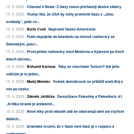
15. 5. 2025 /
Channel 4 News: Z Gazy znovu přicházejí děsivé záběry
15. 5. 2025 /
Trump říká, že USA by měly proměnit Gazu v „zónu
svobody“, poté co...
15. 5. 2025 /
Boris Cvek
Naprosté fiasko Američanů
15. 5. 2025 /
Putin nepojede do Istanbulu na mírové rozhovory se
Zelenským, potvr...
15. 5. 2025 /
První přímé rozhovory mezi Moskvou a Kyjevem po třech
letech začnou...
15. 5. 2025 /
Bohumil Kartous
Taky se chechtáte Turkovi? Ale jeho
voličům je to jedno...
15. 5. 2025 /
Matěj Metelec
Svátek demokracie se přiblížil aneb Boj o
vše po česku
15. 5. 2025 /
Zdeněk Jehlička
Demytizace Palestiny a Palestinců: #1
„Kritika Izraele je antisemit...
15. 5. 2025 /
Nové léky proti obezitě zdá se odstraňují také asi čtyřicet
dalších...
15. 5. 2025 /
Izraelské tvrzení, že v Gaze není hlad, je v rozporu s
evidentními ...