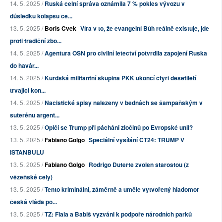
14. 5. 2025 /
Ruská celní správa oznámila 7 % pokles vývozu v
důsledku kolapsu ce...
13. 5. 2025 /
Boris Cvek
Víra v to, že evangelní Bůh reálně existuje, jde
proti tradiční zbo...
14. 5. 2025 /
Agentura OSN pro civilní letectví potvrdila zapojení Ruska
do havár...
14. 5. 2025 /
Kurdská militantní skupina PKK ukončí čtyři desetiletí
trvající kon...
14. 5. 2025 /
Nacistické spisy nalezeny v bednách se šampaňským v
suterénu argent...
13. 5. 2025 /
Opičí se Trump při páchání zločinů po Evropské unii?
13. 5. 2025 /
Fabiano Golgo
Speciální vysílání ČT24: TRUMP V
ISTANBULU
13. 5. 2025 /
Fabiano Golgo
Rodrigo Duterte zvolen starostou (z
vězeňské cely)
13. 5. 2025 /
Tento kriminální, záměrně a uměle vytvořený hladomor
česká vláda po...
13. 5. 2025 /
TZ: Fiala a Babiš vyzváni k podpoře národních parků