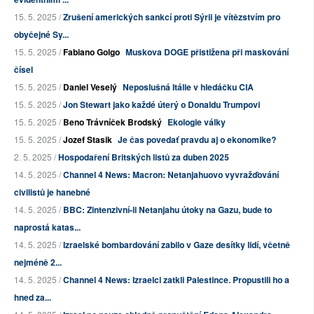
15. 5. 2025 /
Zrušení amerických sankcí proti Sýrii je vítězstvím pro
obyčejné Sy...
15. 5. 2025 /
Fabiano Golgo
Muskova DOGE přistižena při maskování
čísel
15. 5. 2025 /
Daniel Veselý
Neposlušná Itálie v hledáčku CIA
15. 5. 2025 /
Jon Stewart jako každé úterý o Donaldu Trumpovi
15. 5. 2025 /
Beno Trávníček Brodský
Ekologie války
15. 5. 2025 /
Jozef Stasik
Je čas povedať pravdu aj o ekonomike?
2. 5. 2025 /
Hospodaření Britských listů za duben 2025
14. 5. 2025 /
Channel 4 News: Macron: Netanjahuovo vyvražďování
civilistů je hanebné
14. 5. 2025 /
BBC: Zintenzivní-li Netanjahu útoky na Gazu, bude to
naprostá katas...
14. 5. 2025 /
Izraelské bombardování zabilo v Gaze desítky lidí, včetně
nejméně 2...
14. 5. 2025 /
Channel 4 News: Izraelci zatkli Palestince. Propustili ho a
hned za...