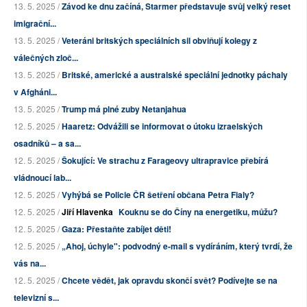
13. 5. 2025 /
Závod ke dnu začíná, Starmer představuje svůj velký reset
imigrační...
13. 5. 2025 /
Veteráni britských speciálních sil obviňují kolegy z
válečných zloč...
13. 5. 2025 /
Britské, americké a australské speciální jednotky páchaly
v Afgháni...
13. 5. 2025 /
Trump má plné zuby Netanjahua
12. 5. 2025 /
Haaretz: Odvážili se informovat o útoku izraelských
osadníků – a sa...
12. 5. 2025 /
Šokující: Ve strachu z Farageovy ultrapravice přebírá
vládnoucí lab...
12. 5. 2025 /
Vyhýbá se Policie ČR šetření občana Petra Fialy?
12. 5. 2025 /
Jiří Hlavenka
Kouknu se do Číny na energetiku, můžu?
12. 5. 2025 /
Gaza: Přestaňte zabíjet děti!
12. 5. 2025 /
„Ahoj, úchyle": podvodný e-mail s vydíráním, který tvrdí, že
vás na...
12. 5. 2025 /
Chcete vědět, jak opravdu skončí svět? Podívejte se na
televizní s...