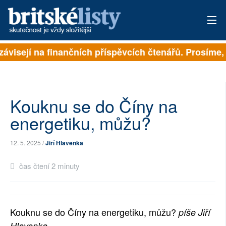
závisejí na finančních příspěvcích čtenářů. Prosíme, p
PŘIHLÁSIT
AKTUÁLNÍ VYDÁNÍ
ARCHIV
Kouknu se do Číny na
energetiku, můžu?
ROZHOVORY
12. 5. 2025 /
Jiří Hlavenka
TÉMATA
čas čtení 2 minuty
NEJČTENĚJŠÍ ZA 7 DNÍ
AUTOŘI
Kouknu se do Číny na energetiku, můžu?
píše Jiří
PŘÍSPĚVKY NA PROVOZ
Hlavenka.