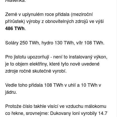
SOCIÁLNÍ SÍTĚ
Země v uplynulém roce přidala (meziroční
RUBRIKY
přírůstek) výroby z obnovitelných zdrojů ve výši
.
486 TWh
PLNÁ VERZE STRÁNEK
Soláry 250 TWh, hydro 130 TWh, vítr 108 TWh.
Pro jistotu upozorňuji - není to instalovaný výkon,
je to objem elektřiny, které tyto nově uvedené
zdroje ročně skutečně vyrobí.
Vedle toho přidala 108 TWh v uhlí a 10 TWh v
jádru.
Protože číslo takhle visící ve vzduchu málokomu
co řekne, srovnejme: Dukovany loni vyrobily 14.7