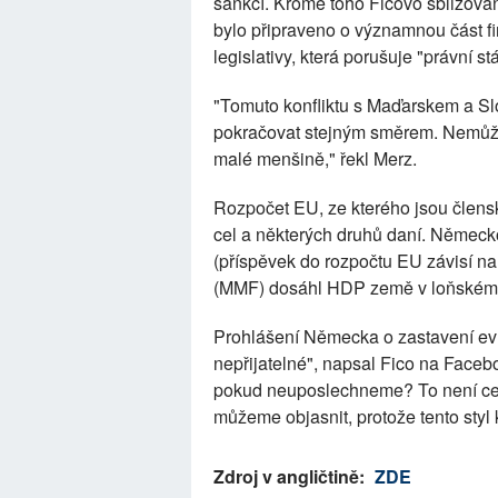
sankcí. Kromě toho Ficovo sbližován
bylo připraveno o významnou část fi
legislativy, která porušuje "právní st
"Tomuto konfliktu s Maďarskem a 
pokračovat stejným směrem. Nemůže
malé menšině," řekl Merz.
Rozpočet EU, ze kterého jsou člensk
cel a některých druhů daní. Německo
(příspěvek do rozpočtu EU závisí 
(MMF) dosáhl HDP země v loňském r
Prohlášení Německa o zastavení evr
nepřijatelné", napsal Fico na Faceb
pokud neuposlechneme? To není cest
můžeme objasnit, protože tento styl 
Zdroj v angličtině:
ZDE