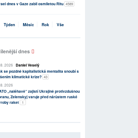
rael dnes v Gaze zabil osmiletou Ritu
4589
Týden
Měsíc
Rok
Vše
ílenější dnes
 8. 2026
Daniel Veselý
k se pozdně kapitalistická mentalita snoubí s
šením klimatické krize?
43
 8. 2026
TO „naléhavě“ zajistí Ukrajině protivzdušnou
ranu, Zelenskyj varuje před nárůstem ruské
ýroby raket
1