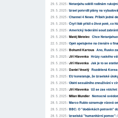
29. 5. 2025 /
Netanjahu sdělil rodinám rukojmích
29. 5. 2025 /
Izrael potvrdil plány na vybudo
29. 5. 2025 /
Channel 4 News: Příběh jedné de
29. 5. 2025 /
Čtyři lidé přišli o život poté, co hl
29. 5. 2025 /
Americký federální soud zabráni
29. 5. 2025 /
Matěj Metelec
Chce Netanjahuo
22. 5. 2025 /
Opět apelujeme na čtenáře o fi
29. 5. 2025 /
Bohumil Kartous
Ano, Rusko za
29. 5. 2025 /
Jiří Hlavenka
Hrůzy ruského vá
29. 5. 2025 /
Jiří Hlavenka
Jak je to se statis
29. 5. 2025 /
Daniel Veselý
Rozdělená Korea: 
29. 5. 2025 /
EU konstatuje, že izraelské útok
29. 5. 2025 /
Oběti sexuálního zneužívání v círk
29. 5. 2025 /
Jiří Hlavenka
Už se zas všichni 
29. 5. 2025 /
Milan Mundier
Nemocné svědom
28. 5. 2025 /
Marco Rubio oznamuje vízová omez
28. 5. 2025 /
BBC: O "dodávkách potravin" do 
28. 5. 2025 /
Izraelská "humanitární pomoc": Př