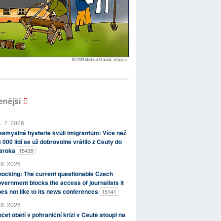
enější
. 7. 2026
smyslná hysterie kvůli imigrantům: Více než
 000 lidí se už dobrovolně vrátilo z Ceuty do
aroka
15439
 8. 2026
ocking: The current questionable Czech
vernment blocks the access of journalists it
es not like to its news conferences
15141
 8. 2026
čet obětí v pohraniční krizi v Ceutě stoupl na