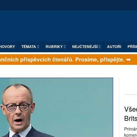
HOVORY
TÉMATA
RUBRIKY
NEJČTENĚJŠÍ
AUTOŘI
PŘÍS
a finančních příspěvcích čtenářů. Prosíme, přispějte. 
Všec
Brit
Primár
komerc