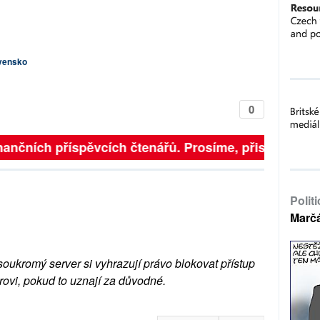
vensko
0
ančních příspěvcích čtenářů. Prosíme, přispějte. ➥
Polit
Marč
soukromý server si vyhrazují právo blokovat přístup
rovi, pokud to uznají za důvodné.