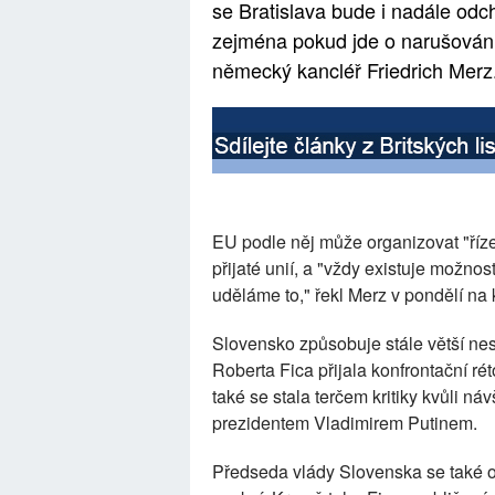
se Bratislava bude i nadále od
zejména pokud jde o narušování 
německý kancléř Friedrich Merz
EU podle něj může organizovat "říze
přijaté unií, a "vždy existuje možn
uděláme to," řekl Merz v pondělí n
Slovensko způsobuje stále větší nes
Roberta Fica přijala konfrontační rét
také se stala terčem kritiky kvůli n
prezidentem Vladimirem Putinem.
Předseda vlády Slovenska se také op