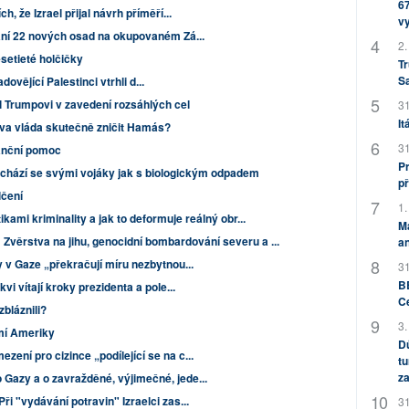
67
, že Izrael přijal návrh příměří...
v
vání 22 nových osad na okupovaném Zá...
2.
setieté holčičky
Tr
S
adovějící Palestinci vtrhli d...
l Trumpovi v zavedení rozsáhlých cel
31
It
va vláda skutečně zničit Hamás?
31
nanční pomoc
Pr
chází se svými vojáky jak s biologickým odpadem
př
lčení
1.
tikami kriminality a jak to deformuje reálný obr...
M
Zvěrstva na jihu, genocidní bombardování severu a ...
an
y v Gaze „překračují míru nezbytnou...
31
BB
vi vítají kroky prezidenta a pole...
C
zbláznili?
3.
í Ameriky
Dů
ení pro cizince „podílející se na c...
tu
za
Gazy a o zavražděné, výjimečné, jede...
i "vydávání potravin" Izraelci zas...
31