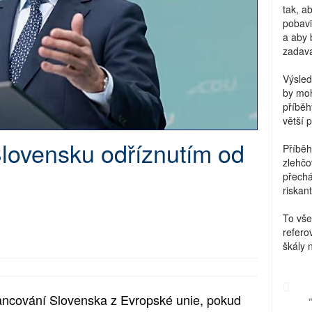
tak, a
pobavi
a aby 
zadava
Výsled
by moh
příběh
větší 
lovensku odříznutím od
Příběh
zlehčo
přechá
riskant
To vše
refero
škály 
ancování Slovenska z Evropské unie, pokud