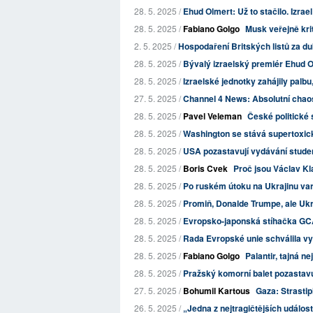
28. 5. 2025 /
Ehud Olmert: Už to stačilo. Izrae
28. 5. 2025 /
Fabiano Golgo
Musk veřejně kri
2. 5. 2025 /
Hospodaření Britských listů za d
28. 5. 2025 /
Bývalý izraelský premiér Ehud O
28. 5. 2025 /
Izraelské jednotky zahájily palbu
27. 5. 2025 /
Channel 4 News: Absolutní chaos
28. 5. 2025 /
Pavel Veleman
České politické 
28. 5. 2025 /
Washington se stává supertoxi
28. 5. 2025 /
USA pozastavují vydávání student
28. 5. 2025 /
Boris Cvek
Proč jsou Václav Kl
28. 5. 2025 /
Po ruském útoku na Ukrajinu varu
28. 5. 2025 /
Promiň, Donalde Trumpe, ale Ukra
28. 5. 2025 /
Evropsko-japonská stíhačka GCAP
28. 5. 2025 /
Rada Evropské unie schválila vyt
28. 5. 2025 /
Fabiano Golgo
Palantir, tajná n
28. 5. 2025 /
Pražský komorní balet pozastavuj
27. 5. 2025 /
Bohumil Kartous
Gaza: Strastip
26. 5. 2025 /
„Jedna z nejtragičtějších událos