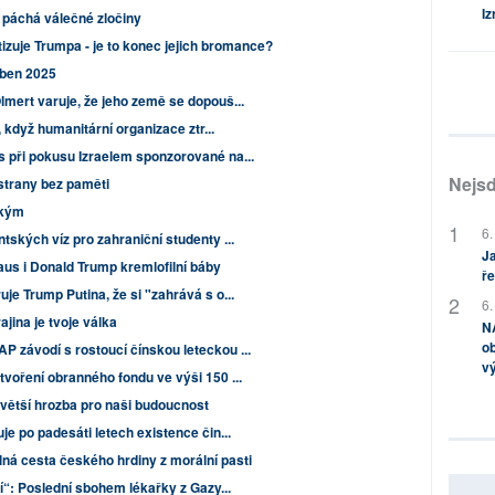
Iz
l páchá válečné zločiny
tizuje Trumpa - je to konec jejich bromance?
uben 2025
lmert varuje, že jeho země se dopouš...
, když humanitární organizace ztr...
 při pokusu Izraelem sponzorované na...
Nejsd
strany bez paměti
ckým
6.
ských víz pro zahraniční studenty ...
Ja
aus i Donald Trump kremlofilní báby
ře
je Trump Putina, že si "zahrává s o...
6.
jina je tvoje válka
NA
ob
 závodí s rostoucí čínskou leteckou ...
v
voření obranného fondu ve výši 150 ...
ejvětší hrozba pro naši budoucnost
e po padesáti letech existence čin...
lná cesta českého hrdiny z morální pasti
tí“: Poslední sbohem lékařky z Gazy...