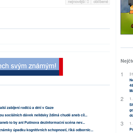
nejnovější
oblíbené
Nejčt
31
Ne
48
M
1.
Sh
lší zabíjení rodičů a dětí v Gaze
go
u sociálních dávek nelidsky ždímá chudé aneb cíl...
do
 aneb to by ani Putinova dezinformační scéna nev...
1.
Po
námky úpadku kognitivních schopností, říká odbornic...