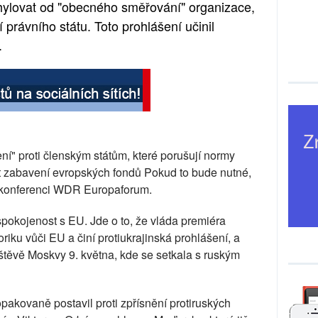
chylovat od "obecného směřování" organizace,
právního státu. Toto prohlášení učinil
.
ní" proti členským státům, které porušují normy
ost zabavení evropských fondů Pokud to bude nutné,
a konferenci WDR Europaforum.
pokojenost s EU. Jde o to, že vláda premiéra
oriku vůči EU a činí protiukrajinská prohlášení, a
ávštěvě Moskvy 9. května, kde se setkala s ruským
akovaně postavil proti zpřísnění protiruských