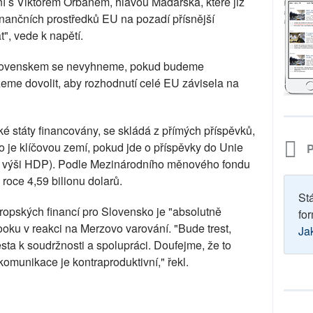
í s Viktorem Orbánem, hlavou Maďarska, které již
nančních prostředků EU na pozadí přísnější
át", vede k napětí.
Slovenskem se nevyhneme, pokud budeme
me dovolit, aby rozhodnutí celé EU závisela na
é státy financovány, se skládá z přímých příspěvků,
 je klíčovou zemí, pokud jde o příspěvky do Unie
P
na výši HDP). Podle Mezinárodního měnového fondu
oce 4,59 bilionu dolarů.
St
opských financí pro Slovensko je "absolutně
for
ooku v reakci na Merzovo varování. "Bude trest,
Ja
a k soudržnosti a spolupráci. Doufejme, že to
komunikace je kontraproduktivní," řekl.