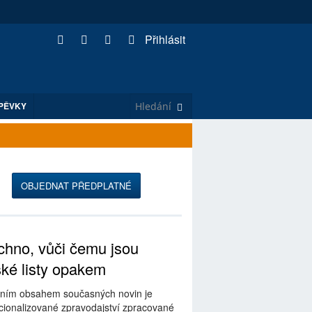
Přihlásit
PĚVKY
➥
OBJEDNAT PŘEDPLATNÉ
hno, vůči čemu jsou
ské listy opakem
ním obsahem současných novin je
ionalizované zpravodajství zpracované