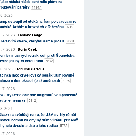
, španělská vláda oznámila plány na
ybudování bariéry
11147
 8. 2026
ump ustoupil od útoků na Írán po varování ze
aúdské Arábie a hrozbách z Teheránu
9712
. 7. 2026
Fabiano Golgo
álie zavírá dveře, kterými sama prošla
8308
. 7. 2026
Boris Cvek
emiér musí rychle zakročit proti Španělsku,
esně jak by to chtěl Putin
7282
 8. 2026
Bohumil Kartous
acinka jako orwellovský pěšák trumpovské
titeze o demokracii (o skutečnosti)
7126
. 7. 2026
C: Hysterie ohledně imigrantů ve španělské
eutě je nesmysl
5912
 8. 2026
kazy nasvědčují tomu, že USA svrhly téměř
novou bombu na obytný dům v Íránu, přičemž
hynulo dvouleté dítě a jeho rodiče
5735
. 7. 2026