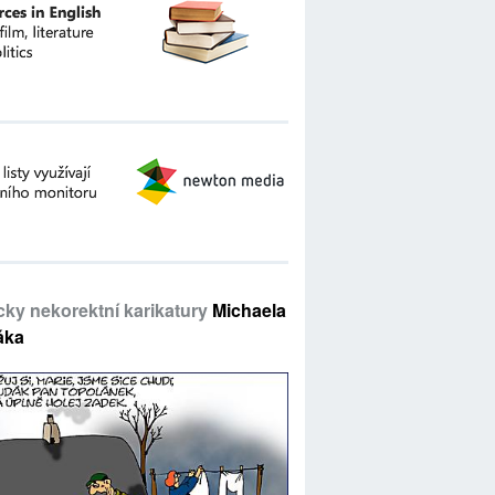
icky nekorektní karikatury
Michaela
áka