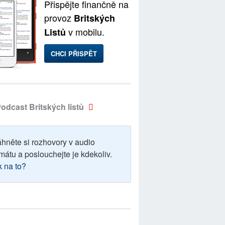
Přispějte finančně na
provoz
Britských
v mobilu.
Listů
CHCI PŘISPĚT
odcast Britských listů
áhněte si rozhovory v audio
mátu a poslouchejte je kdekoliv.
k na to?