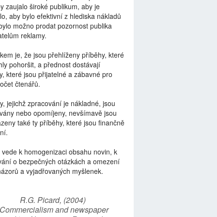
by zaujalo široké publikum, aby je
lo, aby bylo efektivní z hlediska nákladů
bylo možno prodat pozornost publika
telům reklamy.
kem je, že jsou přehlíženy příběhy, které
ly pohoršit, a přednost dostávají
y, které jsou přijatelné a zábavné pro
počet čtenářů.
y, jejichž zpracování je nákladné, jsou
vány nebo opomíjeny, nevšímavě jsou
zeny také ty příběhy, které jsou finančně
ní.
 vede k homogenizaci obsahu novin, k
vání o bezpečných otázkách a omezení
názorů a vyjadřovaných myšlenek.
R.G. Picard, (2004)
“Commercialism and newspaper