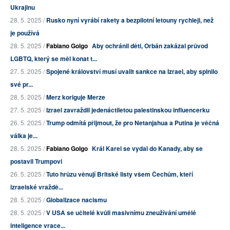
Ukrajinu
28. 5. 2025 /
Rusko nyní vyrábí rakety a bezpilotní letouny rychleji, než
je používá
28. 5. 2025 /
Fabiano Golgo
Aby ochránil děti, Orbán zakázal průvod
LGBTQ, který se měl konat t...
27. 5. 2025 /
Spojené království musí uvalit sankce na Izrael, aby splnilo
své pr...
28. 5. 2025 /
Merz koriguje Merze
27. 5. 2025 /
Izrael zavraždil jedenáctiletou palestinskou influencerku
26. 5. 2025 /
Trump odmítá přijmout, že pro Netanjahua a Putina je věčná
válka je...
28. 5. 2025 /
Fabiano Golgo
Král Karel se vydal do Kanady, aby se
postavil Trumpovi
26. 5. 2025 /
Tuto hrůzu věnují Britské listy všem Čechům, kteří
izraelské vraždě...
28. 5. 2025 /
Globalizace nacismu
28. 5. 2025 /
V USA se učitelé kvůli masivnímu zneužívání umělé
inteligence vrace...