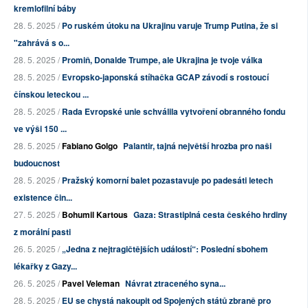
kremlofilní báby
28. 5. 2025 /
Po ruském útoku na Ukrajinu varuje Trump Putina, že si
"zahrává s o...
28. 5. 2025 /
Promiň, Donalde Trumpe, ale Ukrajina je tvoje válka
28. 5. 2025 /
Evropsko-japonská stíhačka GCAP závodí s rostoucí
čínskou leteckou ...
28. 5. 2025 /
Rada Evropské unie schválila vytvoření obranného fondu
ve výši 150 ...
28. 5. 2025 /
Fabiano Golgo
Palantir, tajná největší hrozba pro naši
budoucnost
28. 5. 2025 /
Pražský komorní balet pozastavuje po padesáti letech
existence čin...
27. 5. 2025 /
Bohumil Kartous
Gaza: Strastiplná cesta českého hrdiny
z morální pasti
26. 5. 2025 /
„Jedna z nejtragičtějších událostí“: Poslední sbohem
lékařky z Gazy...
26. 5. 2025 /
Pavel Veleman
Návrat ztraceného syna...
28. 5. 2025 /
EU se chystá nakoupit od Spojených států zbraně pro