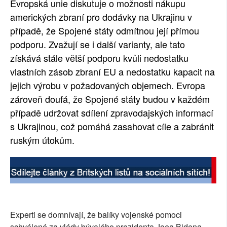
Evropská unie diskutuje o možnosti nákupu
SOCIÁLNÍ SÍTĚ
amerických zbraní pro dodávky na Ukrajinu v
případě, že Spojené státy odmítnou její přímou
RUBRIKY
podporu. Zvažují se i další varianty, ale tato
získává stále větší podporu kvůli nedostatku
PLNÁ VERZE STRÁNEK
vlastních zásob zbraní EU a nedostatku kapacit na
jejich výrobu v požadovaných objemech. Evropa
zároveň doufá, že Spojené státy budou v každém
případě udržovat sdílení zpravodajských informací
s Ukrajinou, což pomáhá zasahovat cíle a zabránit
ruským útokům.
Experti se domnívají, že balíky vojenské pomoci
schválené za vlády bývalého prezidenta Joea Bidena