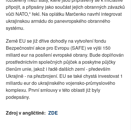
připojit, a připsány jako součást jejich obranných závazků
vůči NATO," řekl. Na oplátku Marčenko navrhl integrovat
ukrajinskou armádu do panevropského obranného
systému.
Země EU se již dříve dohodly na vytvoření fondu
Bezpečnostní akce pro Evropu (SAFE) ve výši 150
miliard eur na posílení evropské obrany. Bude doplňován
prostřednictvím společných půjček a poskytne půjčky
členům unie, jakož i řadě dalších zemí - především
Ukrajině - na přezbrojení. EU se také chystá investovat 1
miliardu eur do ukrajinského vojensko-průmyslového
komplexu. První smlouvy v této oblasti již byly
podepsány.
Zdroj v angličtině:
ZDE