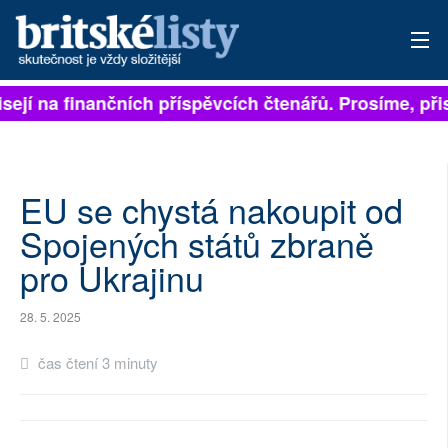
sejí na finančních příspěvcích čtenářů. Prosíme, přis
PŘIHLÁSIT
AKTUÁLNÍ VYDÁNÍ
ARCHIV
EU se chystá nakoupit od
Spojených států zbraně
ROZHOVORY
pro Ukrajinu
TÉMATA
28. 5. 2025
NEJČTENĚJŠÍ ZA 7 DNÍ
čas čtení 3 minuty
AUTOŘI
PŘÍSPĚVKY NA PROVOZ