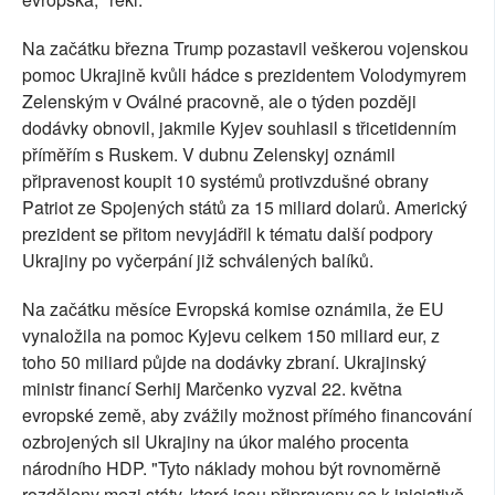
Na začátku března Trump pozastavil veškerou vojenskou
pomoc Ukrajině kvůli hádce s prezidentem Volodymyrem
Zelenským v Oválné pracovně, ale o týden později
dodávky obnovil, jakmile Kyjev souhlasil s třicetidenním
příměřím s Ruskem. V dubnu Zelenskyj oznámil
připravenost koupit 10 systémů protivzdušné obrany
Patriot ze Spojených států za 15 miliard dolarů. Americký
prezident se přitom nevyjádřil k tématu další podpory
Ukrajiny po vyčerpání již schválených balíků.
Na začátku měsíce Evropská komise oznámila, že EU
vynaložila na pomoc Kyjevu celkem 150 miliard eur, z
toho 50 miliard půjde na dodávky zbraní. Ukrajinský
ministr financí Serhij Marčenko vyzval 22. května
evropské země, aby zvážily možnost přímého financování
ozbrojených sil Ukrajiny na úkor malého procenta
národního HDP. "Tyto náklady mohou být rovnoměrně
rozděleny mezi státy, které jsou připraveny se k iniciativě