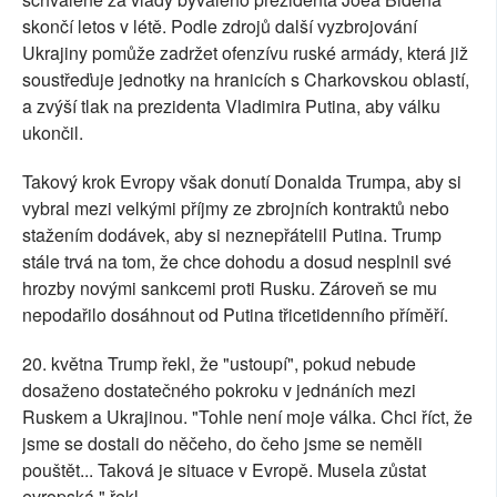
skončí letos v létě. Podle zdrojů další vyzbrojování
Ukrajiny pomůže zadržet ofenzívu ruské armády, která již
soustřeďuje jednotky na hranicích s Charkovskou oblastí,
a zvýší tlak na prezidenta Vladimira Putina, aby válku
ukončil.
Takový krok Evropy však donutí Donalda Trumpa, aby si
vybral mezi velkými příjmy ze zbrojních kontraktů nebo
stažením dodávek, aby si neznepřátelil Putina. Trump
stále trvá na tom, že chce dohodu a dosud nesplnil své
hrozby novými sankcemi proti Rusku. Zároveň se mu
nepodařilo dosáhnout od Putina třicetidenního příměří.
20. května Trump řekl, že "ustoupí", pokud nebude
dosaženo dostatečného pokroku v jednáních mezi
Ruskem a Ukrajinou. "Tohle není moje válka. Chci říct, že
jsme se dostali do něčeho, do čeho jsme se neměli
pouštět... Taková je situace v Evropě. Musela zůstat
evropská," řekl.