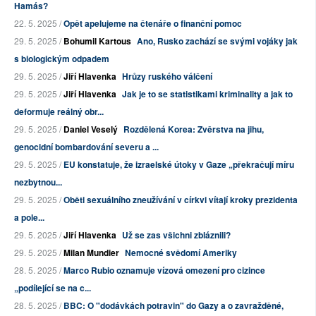
Hamás?
22. 5. 2025 /
Opět apelujeme na čtenáře o finanční pomoc
29. 5. 2025 /
Bohumil Kartous
Ano, Rusko zachází se svými vojáky jak
s biologickým odpadem
29. 5. 2025 /
Jiří Hlavenka
Hrůzy ruského válčení
29. 5. 2025 /
Jiří Hlavenka
Jak je to se statistikami kriminality a jak to
deformuje reálný obr...
29. 5. 2025 /
Daniel Veselý
Rozdělená Korea: Zvěrstva na jihu,
genocidní bombardování severu a ...
29. 5. 2025 /
EU konstatuje, že izraelské útoky v Gaze „překračují míru
nezbytnou...
29. 5. 2025 /
Oběti sexuálního zneužívání v církvi vítají kroky prezidenta
a pole...
29. 5. 2025 /
Jiří Hlavenka
Už se zas všichni zbláznili?
29. 5. 2025 /
Milan Mundier
Nemocné svědomí Ameriky
28. 5. 2025 /
Marco Rubio oznamuje vízová omezení pro cizince
„podílející se na c...
28. 5. 2025 /
BBC: O "dodávkách potravin" do Gazy a o zavražděné,