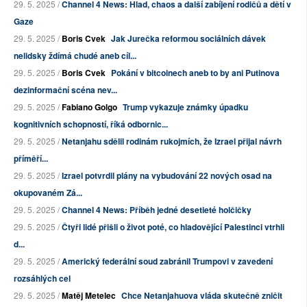
29. 5. 2025 /
Channel 4 News: Hlad, chaos a další zabíjení rodičů a dětí v
Gaze
29. 5. 2025 /
Boris Cvek
Jak Jurečka reformou sociálních dávek
nelidsky ždímá chudé aneb cíl...
29. 5. 2025 /
Boris Cvek
Pokání v bitcoinech aneb to by ani Putinova
dezinformační scéna nev...
29. 5. 2025 /
Fabiano Golgo
Trump vykazuje známky úpadku
kognitivních schopností, říká odbornic...
29. 5. 2025 /
Netanjahu sdělil rodinám rukojmích, že Izrael přijal návrh
příměří...
29. 5. 2025 /
Izrael potvrdil plány na vybudování 22 nových osad na
okupovaném Zá...
29. 5. 2025 /
Channel 4 News: Příběh jedné desetieté holčičky
29. 5. 2025 /
Čtyři lidé přišli o život poté, co hladovějící Palestinci vtrhli
d...
29. 5. 2025 /
Americký federální soud zabránil Trumpovi v zavedení
rozsáhlých cel
29. 5. 2025 /
Matěj Metelec
Chce Netanjahuova vláda skutečně zničit