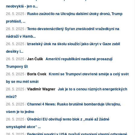
neobvyklá - jen o...
26. 5. 2025 /
Rusko zaútočilo na Ukrajinu dalšími útoky dronů, Trump
prohlásil, ...
26. 5. 2025 /
Tento devatenáctiletý Syřan zneškodnil vražedkyni na
nádraží v Hamb...
26. 5. 2025 /
Izraelský útok na školu sloužící jako úkryt v Gaze zabil
desítky l...
26. 5. 2025 /
Jan Čulík
Američtí republikáni nadšeně prosazují
Trumpovy lži
26. 5. 2025 /
Boris Cvek
Kreml se Trumpovi otevřeně směje a celý svět
by se mu měl smát
26. 5. 2025 /
Vladimír Wagner
Jak je to s cenou různých energetických
mixů?
26. 5. 2025 /
Channel 4 News: Rusko brutálně bombarduje Ukrajinu,
všem je to jedno
26. 5. 2025 /
Úředníci EU obviňují tento blok z „malé až žádné
smysluplné akce“ ...
26. 5. 2025 /
Federální soudci v USA zvažují vytvoření vlastní ozbrojené