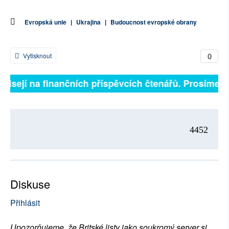
Evropská unie
|
Ukrajina
|
Budoucnost evropské obrany
0
Vytisknout
ávisejí na finančních příspěvcích čtenářů. Prosíme, př
4452
Diskuse
Přihlásit
Upozorňujeme, že Britské listy jako soukromý server si