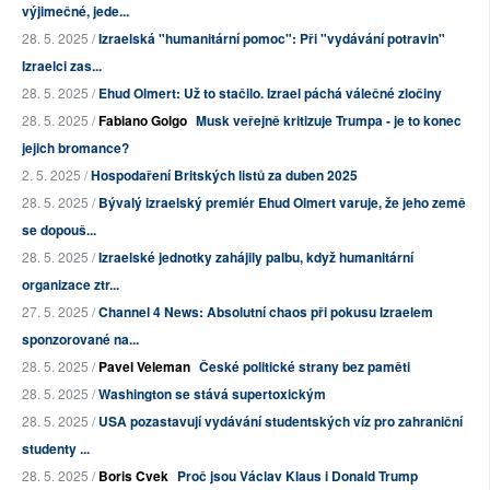
výjimečné, jede...
28. 5. 2025 /
Izraelská "humanitární pomoc": Při "vydávání potravin"
Izraelci zas...
28. 5. 2025 /
Ehud Olmert: Už to stačilo. Izrael páchá válečné zločiny
28. 5. 2025 /
Fabiano Golgo
Musk veřejně kritizuje Trumpa - je to konec
jejich bromance?
2. 5. 2025 /
Hospodaření Britských listů za duben 2025
28. 5. 2025 /
Bývalý izraelský premiér Ehud Olmert varuje, že jeho země
se dopouš...
28. 5. 2025 /
Izraelské jednotky zahájily palbu, když humanitární
organizace ztr...
27. 5. 2025 /
Channel 4 News: Absolutní chaos při pokusu Izraelem
sponzorované na...
28. 5. 2025 /
Pavel Veleman
České politické strany bez paměti
28. 5. 2025 /
Washington se stává supertoxickým
28. 5. 2025 /
USA pozastavují vydávání studentských víz pro zahraniční
studenty ...
28. 5. 2025 /
Boris Cvek
Proč jsou Václav Klaus i Donald Trump