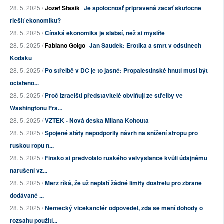
28. 5. 2025 /
Jozef Stasik
Je spoločnosť pripravená začať skutočne
riešiť ekonomiku?
28. 5. 2025 /
Čínská ekonomika je slabší, než si myslíte
28. 5. 2025 /
Fabiano Golgo
Jan Saudek: Erotika a smrt v odstínech
Kodaku
28. 5. 2025 /
Po střelbě v DC je to jasné: Propalestinské hnutí musí být
očištěno...
28. 5. 2025 /
Proč izraelští představitelé obviňují ze střelby ve
Washingtonu Fra...
28. 5. 2025 /
VZTEK - Nová deska MIlana Kohouta
28. 5. 2025 /
Spojené státy nepodpořily návrh na snížení stropu pro
ruskou ropu n...
28. 5. 2025 /
Finsko si předvolalo ruského velvyslance kvůli údajnému
narušení vz...
28. 5. 2025 /
Merz říká, že už neplatí žádné limity dostřelu pro zbraně
dodávané ...
28. 5. 2025 /
Německý vicekancléř odpověděl, zda se mění dohody o
rozsahu použití...