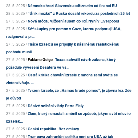
28. 5. 2025 /
Německo hrozí Slovensku odříznutím od financí EU
28. 5. 2025 /
"Únik mozků" z Ruska dosáhl rekordu za posledních 25 let
27. 5. 2025 /
Nová móda: Vjíždění autem do lidí. Nyní v Liverpoolu
27. 5. 2025 /
Šéf skupiny pro pomoc v Gaze, kterou podporují USA,
rezignoval a pr...
27. 5. 2025 /
Tisíce Izraelců se připojily k násilnému rasistickému
pochodu musli...
27. 5. 2025 /
Fabiano Golgo
Texas schválil návrh zákona, který
požaduje vyvěšení Desatera ve vš...
27. 5. 2025 /
Ostrá kritika chování Izraele z mnoha zemí světa se
zintenzivňuje. ...
27. 5. 2025 /
Tvrzení Izraele, že „Hamas krade pomoc“, je zjevná lež. Zde
je důvod
27. 5. 2025 /
Děsivé selhání vlády Petra Fialy
27. 5. 2025 /
Zlom, který nenastal: změnil se způsob, jakým svět mluví o
izraelsk...
27. 5. 2025 /
Česká republika: Bez omluvy
27. 5. 2025 /
Trumpova zahraniční politika není pro USA až tak